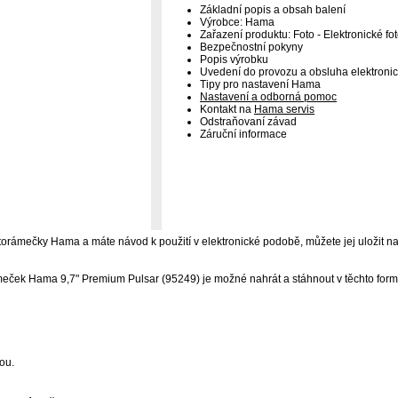
Základní popis a obsah balení
Výrobce: Hama
Zařazení produktu: Foto - Elektronické f
Bezpečnostní pokyny
Popis výrobku
Uvedení do provozu a obsluha elektroni
Tipy pro nastavení Hama
Nastavení a odborná pomoc
Kontakt na
Hama servis
Odstraňovaní závad
Záruční informace
fotorámečky Hama a máte návod k použití v elektronické podobě, můžete jej uložit na
meček Hama 9,7" Premium Pulsar (95249) je možné nahrát a stáhnout v těchto form
ou.