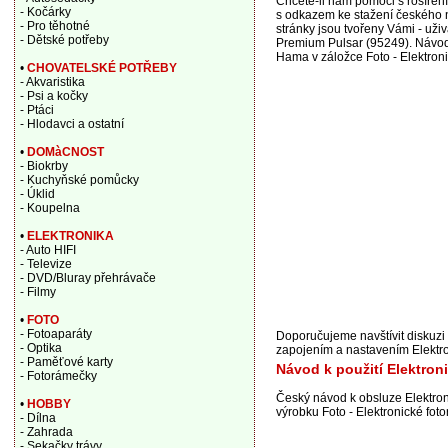
Chcete-li nám pomoci s rošířen
- Kočárky
s odkazem ke stažení českého n
- Pro těhotné
stránky jsou tvořeny Vámi - uži
- Dětské potřeby
Premium Pulsar (95249). Návod 
Hama v záložce Foto - Elektron
•
CHOVATELSKÉ POTŘEBY
- Akvaristika
- Psi a kočky
- Ptáci
- Hlodavci a ostatní
•
DOMàCNOST
- Biokrby
- Kuchyňské pomůcky
- Úklid
- Koupelna
•
ELEKTRONIKA
- Auto HIFI
- Televize
- DVD/Bluray přehrávače
- Filmy
•
FOTO
- Fotoaparáty
Doporučujeme navštívit diskuzi
- Optika
zapojením a nastavením Elektr
- Paměťové karty
Návod k použití Elektron
- Fotorámečky
Český návod k obsluze Elektro
•
HOBBY
výrobku Foto - Elektronické fot
- Dílna
- Zahrada
- Sekačky trávy