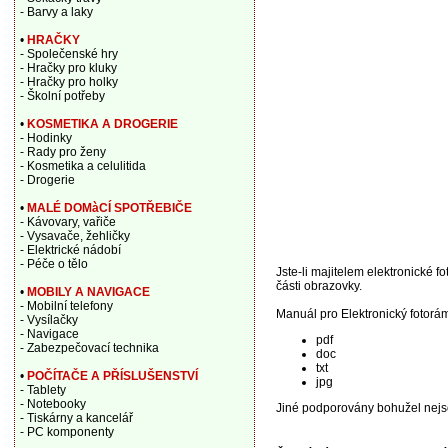
- Barvy a laky
•
HRAČKY
- Společenské hry
- Hračky pro kluky
- Hračky pro holky
- Školní potřeby
•
KOSMETIKA A DROGERIE
- Hodinky
- Rady pro ženy
- Kosmetika a celulitida
- Drogerie
•
MALÉ DOMàCÍ SPOTŘEBIČE
- Kávovary, vařiče
- Vysavače, žehličky
- Elektrické nádobí
- Péče o tělo
Jste-li majitelem elektronické 
části obrazovky.
•
MOBILY A NAVIGACE
- Mobilní telefony
Manuál pro Elektronický fotorá
- Vysílačky
- Navigace
pdf
- Zabezpečovací technika
doc
txt
•
POČÍTAČE A PŘÍSLUŠENSTVÍ
jpg
- Tablety
- Notebooky
Jiné podporovány bohužel nejs
- Tiskárny a kancelář
- PC komponenty