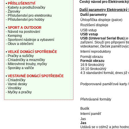
Český návod pro Elektronick
•
PŘÍSLUŠENSTVÍ
- Kabely a prodlužovačky
Další parametry Elektronický
- Žárovky
Další parametry
- Příslušenství pro elektroniku
- Příslušenství pro hobby
Úhlopříčka displeje (palce)
Rozlišení displeje
•
SPORT A OUTDOOR
USB vstup
- Návod na posilování
USB vstup
- Kemping
USB (Universal Serial Bus)
je
- Sportovní nástroje a vybavení
zařízení. Slouží pro připojení t
- Obuv a oblečení
videokamer, čteček paměťových
Interní reproduktory
•
VELKÉ DOMàCÍ SPOTŘEBIČE
- Pračky a sušičky
Formát obrazu
- Chladničky a mrazničky
Formát obrazu
- Mikrovlnné trouby, myčky
16:9 širokoúhlý
- Sporáky a vařiče
16:10 širokoúhlý
4:3 standardní formát, dnes již
•
VESTAVNÉ DOMàCÍ SPOTŘEBIČE
- Chladničky
- Varné desky
Podporované paměťové karty / 
- Vinotéky
- Myčky a pračky
Přehrávané formáty
Budík
Interní paměť
Jas
Jas
Udává se v cd/m2 a jeho hodnota