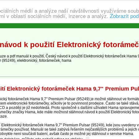
ociálních médií a analýze naší návštěvnosti využíváme soub
i v oblasti sociálních médií, inzerce a analýz.
Zobrazit pod
návod k použití Elektronický fotoráme
e a pdf manuál k použití, Český návod k použití Elektronický fotorámeček Hama 
 (95249), elektronický, fotorámeček, hama
tí Elektronický fotorámeček Hama 9,7" Premium Pul
ický fotorámeček Hama 9,7" Premium Pulsar (95249) je možné stáhnout ve formátu 
 elektronické fotorámečky, ačkoliv je to povinnost prodejce. Často se také stává,
 CD a později je již nedohledá. Proto společně s dalšími uživateli Hama spravujem
orámečky značky Hama, kde máte možnost stáhnout návod k použití Elektronický f
kaze.
cí Elektronický fotorámeček Hama 9,7" Premium Pulsar (95249), kde jsou uvedeny v
orámečky používat. Manuál se také zabývá řešením nejčastějších problémů a jejich
 obvykle není součástí balení, avšak často je možné jej stáhnout v servise Hama.