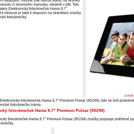
ím databáze, můžete zde nahrát odkaz na stránku
ávodu či servisního manuálu, ideálně v pfd. Tyto
vately Elektronický fotorámeček Hama 9,7"
k obsluze je také k dispozici na stránkách značky
ické fotorámečky.
Zvětši
 Elektronický fotorámeček Hama 9,7" Premium Pulsar (95249), kde se řeší podobné
onické fotorámečky Hama.
ický fotorámeček Hama 9,7" Premium Pulsar (95249)
nický fotorámeček Hama 9,7" Premium Pulsar (95249) značky popisuje potřebné po
orámečky.