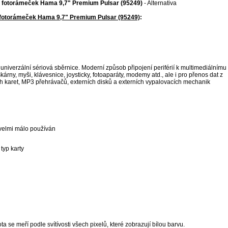
ý fotorámeček Hama 9,7" Premium Pulsar (95249)
- Alternativa
 fotorámeček Hama 9,7" Premium Pulsar (95249)
:
 univerzální sériová sběrnice. Moderní způsob připojení periférií k multimediálnímu
iskárny, myši, klávesnice, joysticky, fotoaparáty, modemy atd., ale i pro přenos dat z
 karet, MP3 přehrávačů, externích disků a externích vypalovacích mechanik
 velmi málo používán
typ karty
 se meří podle svítívosti všech pixelů, které zobrazují bílou barvu.