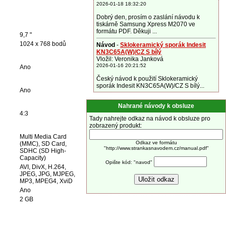
2026-01-18 18:32:20
Dobrý den, prosím o zaslání návodu k
tiskárně Samsung Xpress M2070 ve
formátu PDF. Děkuji ...
9,7 "
1024 x 768 bodů
Návod
-
Sklokeramický sporák Indesit
KN3C65A(W)/CZ S bílý
Vložil: Veronika Janková
2026-01-16 20:21:52
Ano
Český návod k použití Sklokeramický
sporák Indesit KN3C65A(W)/CZ S bílý...
Ano
Nahrané návody k obsluze
4:3
Tady nahrejte odkaz na návod k obsluze pro
zobrazený produkt:
Multi Media Card
Odkaz ve formátu
(MMC), SD Card,
"http://www.strankasnavodem.cz/manual.pdf"
SDHC (SD High-
Capacity)
Opište kód: "navod"
AVI, DivX, H.264,
JPEG, JPG, MJPEG,
MP3, MPEG4, XviD
Ano
2 GB