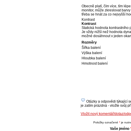
Obecně platí, čím více, tím lépe
monitor, může zkreslovat barvy 
třeba se hnát za co nejvyšší h
Kontrast
Kontrast
Statická hodnota kontrastního
Je vždy nižší než hodnota dyn
možné dosáhnout v jeden okam
Rozměry
Šířka balení
Výška balení
Hloubka balení
Hmotnost balení
Otázky a odpovědi týkající s
je zatím prázdná - vložte svůj p
Vložit nový komentář/dotaz/od
Položky označené
*
je nutné
Vaše jméno