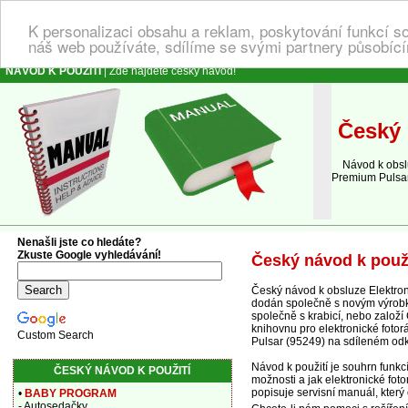
K personalizaci obsahu a reklam, poskytování funkcí s
náš web používáte, sdílíme se svými partnery působícím
NÁVOD K POUŽITÍ
| Zde najdete český návod!
Český 
Návod k obsluz
Premium Pulsar
Nenašli jste co hledáte?
Zkuste Google vyhledávání!
Český návod k použi
Český návod k obsluze Elektron
dodán společně s novým výrobkem
společně s krabicí, nebo založí
knihovnu pro elektronické fot
Custom Search
Pulsar (95249) na sdíleném od
Návod k použití je souhrn funk
ČESKÝ NÁVOD K POUŽITÍ
možnosti a jak elektronické fot
popisuje servisní manuál, který
•
BABY PROGRAM
- Autosedačky