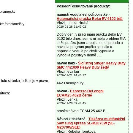
Poslední diskutované produkty
:
otorámečky
napustí vodu a vyhodí pojistky
-
Automatická pračka Beko EV 6102 bílá
Vložil: Lenka Hrubá
cké fotorámečky
2026-01-28 21:45:02
Dobrý den, v práci mám pračku Beko EV
6102 bílo dnes jsem s ní měla problém !!! A
to že pračku jsem zapojila do el proudu a
navolila program pračka spustila a
napustila vodu a po chvíli vypnula a
vyhodila pojistky v domě . ...
navod babi
-
Šicí stroj Singer Heavy Duty
SMC 4423/00 Heavy Duty šedý
Vložil: eva kuř
2026-01-21 14:40:27
 tuto stránku, odkaz je v pravé
4423 heavy duty...
návod
-
Espresso DeLonghi
átech:
ECAM25.462B černé
Vložil: Lenka
2026-01-20 09:44:45
prosím návod ECAM 25.462.B...
Návod k tiskárně
-
Tiskárna multifunkční
Samsung Xpress SL-M2070W (SL-
M2070W/SEE)
Vložil: Rebeka Tomková