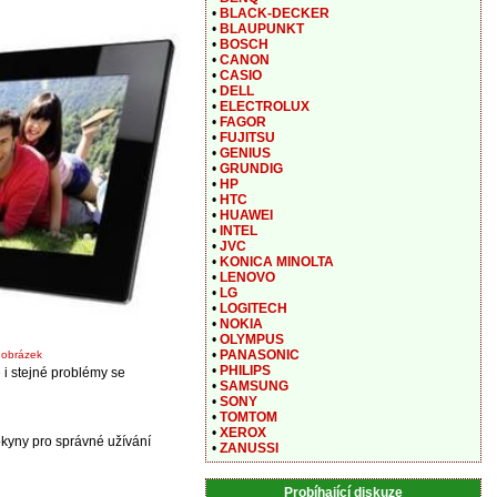
•
BLACK-DECKER
•
BLAUPUNKT
•
BOSCH
•
CANON
•
CASIO
•
DELL
•
ELECTROLUX
•
FAGOR
•
FUJITSU
•
GENIUS
•
GRUNDIG
•
HP
•
HTC
•
HUAWEI
•
INTEL
•
JVC
•
KONICA MINOLTA
•
LENOVO
•
LG
•
LOGITECH
•
NOKIA
•
OLYMPUS
•
PANASONIC
t obrázek
•
PHILIPS
 i stejné problémy se
•
SAMSUNG
•
SONY
•
TOMTOM
•
XEROX
kyny pro správné užívání
•
ZANUSSI
Probíhající diskuze