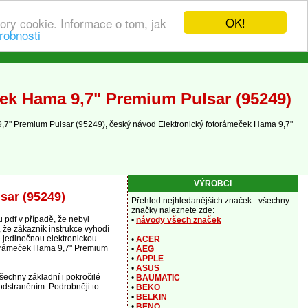
OK!
ory cookie. Informace o tom, jak
robnosti
ček Hama 9,7" Premium Pulsar (95249)
9,7" Premium Pulsar (95249), český návod Elektronický fotorámeček Hama 9,7"
VÝROBCI
sar (95249)
Přehled nejhledanějších značek - všechny
značky naleznete zde:
pdf v případě, že nebyl
•
návody všech značek
 že zákazník instrukce vyhodí
e jedinečnou elektronickou
•
ACER
otorámeček Hama 9,7" Premium
•
AEG
•
APPLE
•
ASUS
šechny základní i pokročilé
•
BAUMATIC
 odstraněním. Podrobněji to
•
BEKO
•
BELKIN
•
BENQ