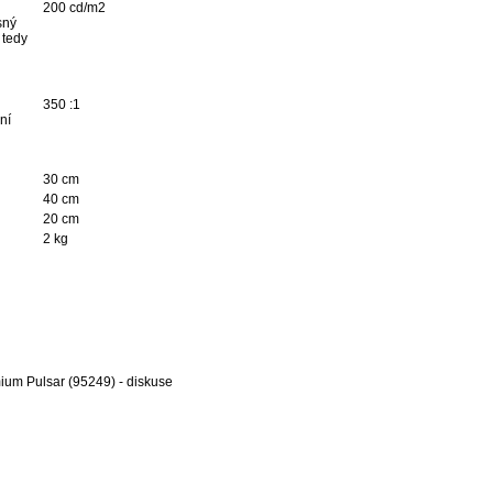
200 cd/m2
sný
 tedy
350 :1
ní
30 cm
40 cm
20 cm
2 kg
mium Pulsar (95249) - diskuse