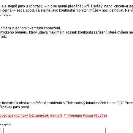
, ale stejně jako u kontrastu – nic se nemá přehánět. Příliš světlý, nebo, chcete-li ja
( černá -> šedá apod. ) a stejně jako kontrastní monitor, může v noci oslňovat. Není
odnotou
 poměru v jednom okamžiku zobrazení.
amického poměru, který udává maximální rozsah kontrastu zařízení, které ovšem ne
žik.
e instrukcí k obsluze a řešení problémů s Elektronický fotorámeček Hama 9,7" Pre
říspěvek jako první
pověď Elektronický fotorámeček Hama 9,7" Premium Pulsar (95249)
 vyplnit.
*
: