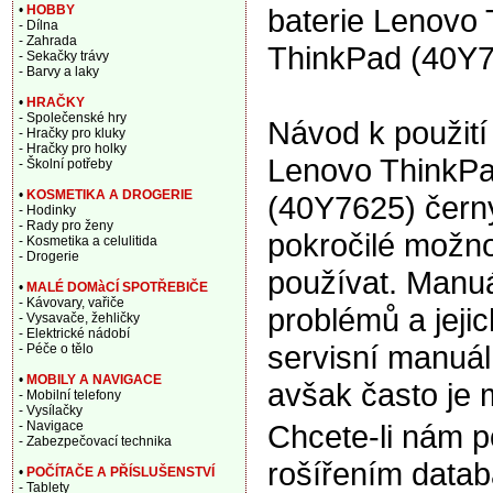
baterie Lenovo 
•
HOBBY
- Dílna
- Zahrada
ThinkPad (40Y7
- Sekačky trávy
- Barvy a laky
•
HRAČKY
- Společenské hry
Návod k použití 
- Hračky pro kluky
- Hračky pro holky
Lenovo ThinkPa
- Školní potřeby
•
KOSMETIKA A DROGERIE
(40Y7625) černý
- Hodinky
- Rady pro ženy
pokročilé možno
- Kosmetika a celulitida
- Drogerie
používat. Manuá
•
MALÉ DOMàCÍ SPOTŘEBIČE
- Kávovary, vařiče
problémů a jeji
- Vysavače, žehličky
- Elektrické nádobí
servisní manuál,
- Péče o tělo
•
MOBILY A NAVIGACE
avšak často je 
- Mobilní telefony
- Vysílačky
- Navigace
Chcete-li nám 
- Zabezpečovací technika
rošířením data
•
POČÍTAČE A PŘÍSLUŠENSTVÍ
- Tablety