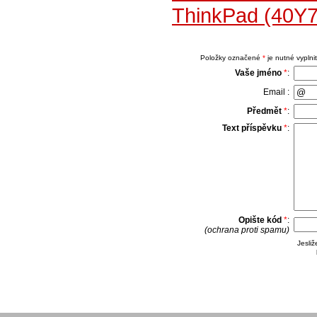
ThinkPad (40Y7
Položky označené
*
je nutné vyplnit
Vaše jméno
*
:
Email :
Předmět
*
:
Text příspěvku
*
:
Opište kód
*
:
(ochrana proti spamu)
Jesli