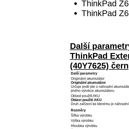
ThinkPad Z60
ThinkPad Z61
Další parametr
ThinkPad Exter
(40Y7625) čer
Další parametry
Originální akumulátor
Originální akumulátor
Určuje jestli jde o náhradní akumulá
jiného výrobce akumulátoru.
Oblast použití AKU
Oblast použití AKU
Druh zařízení ke kterému je náhradn
Rozměry
Šířka výrobku
Výška výrobku
Hloubka výrobku