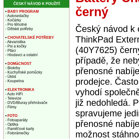
ČESKÝ NÁVOD K POUŽITÍ
černý
•
BABY PROGRAM
- Autosedačky
- Kočárky
- Pro těhotné
Český návod k o
- Dětské potřeby
ThinkPad Extern
•
CHOVATELSKÉ POTŘEBY
- Akvaristika
- Psi a kočky
(40Y7625) černý
- Ptáci
- Hlodavci a ostatní
případě, že ne
•
DOMàCNOST
přenosné nabíjec
- Biokrby
- Kuchyňské pomůcky
- Úklid
prodejce. Často
- Koupelna
vyhodí společně
•
ELEKTRONIKA
- Auto HIFI
- Televize
již nedohledá. P
- DVD/Bluray přehrávače
- Filmy
spravujeme jedi
•
FOTO
- Fotoaparáty
přenosné nabíje
- Optika
- Paměťové karty
možnost stáhnou
- Fotorámečky