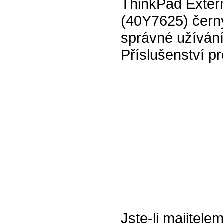
ThinkPad Extern
(40Y7625) čern
správné užívání
Příslušenství pr
Jste-li majitel