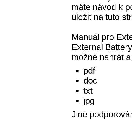
máte návod k po
uložit na tuto s
Manuál pro Exte
External Batter
možné nahrát a 
pdf
doc
txt
jpg
Jiné podporová