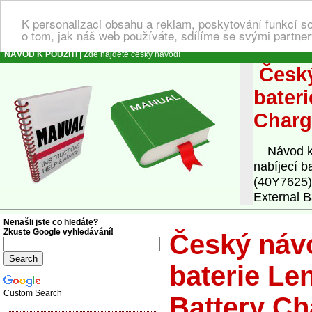
K personalizaci obsahu a reklam, poskytování funkcí s
o tom, jak náš web používáte, sdílíme se svými partner
NÁVOD K POUŽITÍ
| Zde najdete český návod!
Český
bater
Charg
Návod k o
nabíjecí b
(40Y7625) 
External B
Nenašli jste co hledáte?
Zkuste Google vyhledávání!
Český návo
baterie Le
Custom Search
Battery Ch