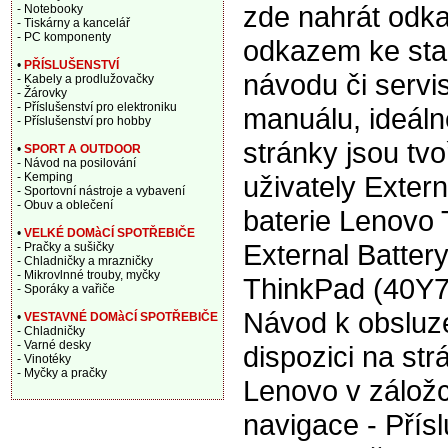
zde nahrát odka
- Notebooky
- Tiskárny a kancelář
- PC komponenty
odkazem ke sta
•
PŘÍSLUŠENSTVÍ
návodu či servi
- Kabely a prodlužovačky
- Žárovky
- Příslušenství pro elektroniku
manuálu, ideáln
- Příslušenství pro hobby
stránky jsou tv
•
SPORT A OUTDOOR
- Návod na posilování
- Kemping
uživately Extern
- Sportovní nástroje a vybavení
- Obuv a oblečení
baterie Lenovo
•
VELKÉ DOMàCÍ SPOTŘEBIČE
External Batter
- Pračky a sušičky
- Chladničky a mrazničky
- Mikrovlnné trouby, myčky
ThinkPad (40Y7
- Sporáky a vařiče
Návod k obsluze
•
VESTAVNÉ DOMàCÍ SPOTŘEBIČE
- Chladničky
- Varné desky
dispozici na st
- Vinotéky
- Myčky a pračky
Lenovo v záložc
navigace - Přís