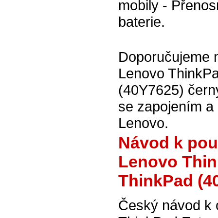
mobily - Přenos
baterie.
Doporučujeme na
Lenovo ThinkPa
(40Y7625) černý
se zapojením a 
Lenovo.
Návod k použi
Lenovo Think
ThinkPad (4
Český návod k o