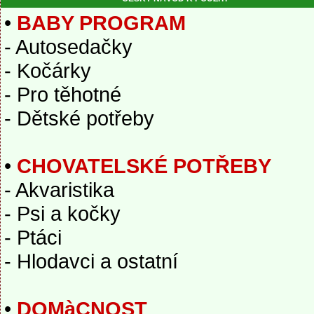
•
BABY PROGRAM
- Autosedačky
- Kočárky
- Pro těhotné
- Dětské potřeby
•
CHOVATELSKÉ POTŘEBY
- Akvaristika
- Psi a kočky
- Ptáci
- Hlodavci a ostatní
•
DOMàCNOST