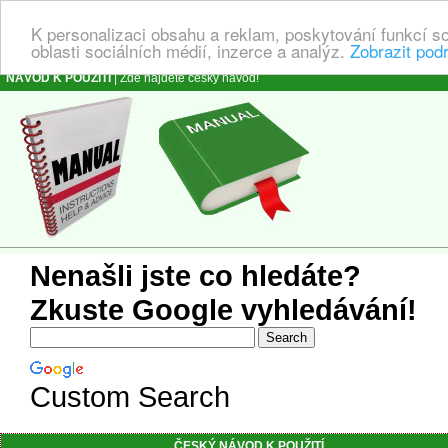
K personalizaci obsahu a reklam, poskytování funkcí s
oblasti sociálních médií, inzerce a analýz.
Zobrazit pod
NÁVOD K POUŽITÍ
| Zde najdete český návod!
Nenašli jste co hledáte?
Zkuste Google vyhledávání!
Custom Search
ČESKÝ NÁVOD K POUŽITÍ