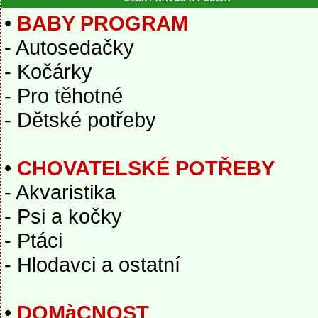
•
BABY PROGRAM
- Autosedačky
- Kočárky
- Pro těhotné
- Dětské potřeby
•
CHOVATELSKÉ POTŘEBY
- Akvaristika
- Psi a kočky
- Ptáci
- Hlodavci a ostatní
•
DOMàCNOST