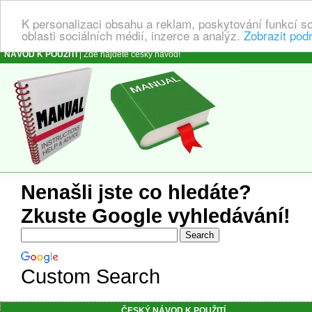
K personalizaci obsahu a reklam, poskytování funkcí s
oblasti sociálních médií, inzerce a analýz.
Zobrazit pod
NÁVOD K POUŽITÍ
| Zde najdete český návod!
Nenašli jste co hledáte?
Zkuste Google vyhledávání!
Custom Search
ČESKÝ NÁVOD K POUŽITÍ