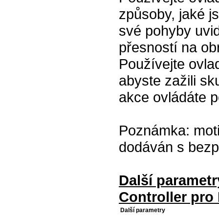
způsoby, jaké js
své pohyby uvid
přesností na o
Používejte ovla
abyste zažili sk
akce ovládáte po
Poznámka: motio
dodáván s bezp
Další parame
Controller pro
Další parametry