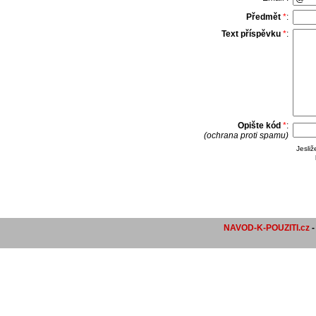
Předmět
*
:
Text příspěvku
*
:
Opište kód
*
:
(ochrana proti spamu)
Jesli
NAVOD-K-POUZITI.cz
-