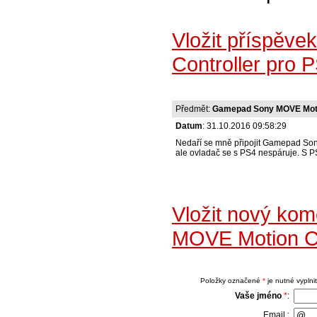
Vložit příspěv
Controller pro
Předmět:
Gamepad Sony MOVE Motion
Datum
: 31.10.2016 09:58:29
Nedaří se mně připojit Gamepad Sony
ale ovladač se s PS4 nespáruje. S P
Vložit nový ko
MOVE Motion Co
Položky označené
*
je nutné vyplnit
Vaše jméno
*
:
Email :