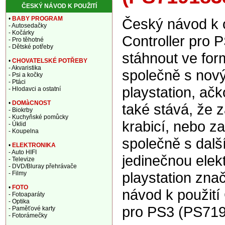
ČESKÝ NÁVOD K POUŽITÍ
•
BABY PROGRAM
Český návod k
- Autosedačky
- Kočárky
Controller pro
- Pro těhotné
- Dětské potřeby
stáhnout ve for
•
CHOVATELSKÉ POTŘEBY
- Akvaristika
společně s nov
- Psi a kočky
- Ptáci
playstation, ačk
- Hlodavci a ostatní
•
DOMàCNOST
také stává, že 
- Biokrby
- Kuchyňské pomůcky
krabicí, nebo za
- Úklid
- Koupelna
společně s dalš
•
ELEKTRONIKA
- Auto HIFI
jedinečnou elek
- Televize
- DVD/Bluray přehrávače
playstation zna
- Filmy
•
FOTO
návod k použit
- Fotoaparáty
- Optika
pro PS3 (PS719
- Paměťové karty
- Fotorámečky