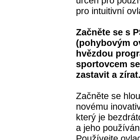
určen pro použ
pro intuitivní o
Začněte se s P
(pohybovým ov
hvězdou progr
sportovcem se 
zastavit a zírat
Začněte se hloub
novému inovativ
který je bezdrá
a jeho používán
Používejte ovla