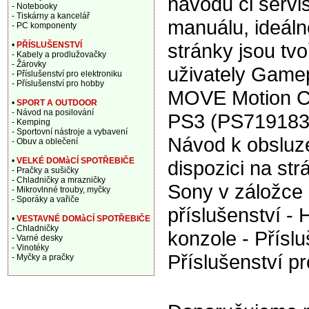
návodu či servi
- Notebooky
- Tiskárny a kancelář
manuálu, ideáln
- PC komponenty
stránky jsou tv
•
PŘÍSLUŠENSTVÍ
- Kabely a prodlužovačky
- Žárovky
uživately Game
- Příslušenství pro elektroniku
- Příslušenství pro hobby
MOVE Motion Co
•
SPORT A OUTDOOR
- Návod na posilování
PS3 (PS719183
- Kemping
- Sportovní nástroje a vybavení
Návod k obsluze
- Obuv a oblečení
•
VELKÉ DOMàCÍ SPOTŘEBIČE
dispozici na st
- Pračky a sušičky
- Chladničky a mrazničky
Sony v záložce 
- Mikrovlnné trouby, myčky
- Sporáky a vařiče
příslušenství - 
•
VESTAVNÉ DOMàCÍ SPOTŘEBIČE
- Chladničky
konzole - Příslu
- Varné desky
- Vinotéky
Příslušenství pr
- Myčky a pračky