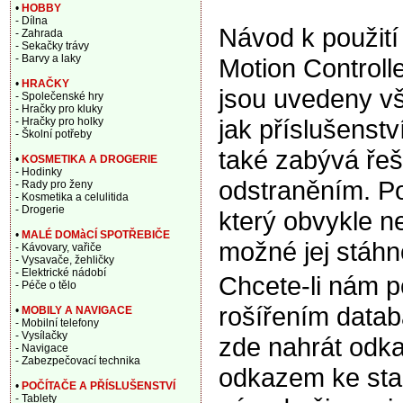
•
HOBBY
- Dílna
Návod k použit
- Zahrada
- Sekačky trávy
- Barvy a laky
Motion Control
•
HRAČKY
jsou uvedeny vš
- Společenské hry
- Hračky pro kluky
jak příslušenstv
- Hračky pro holky
- Školní potřeby
také zabývá řeš
•
KOSMETIKA A DROGERIE
- Hodinky
odstraněním. Po
- Rady pro ženy
- Kosmetika a celulitida
- Drogerie
který obvykle ne
•
MALÉ DOMàCÍ SPOTŘEBIČE
možné jej stáhn
- Kávovary, vařiče
- Vysavače, žehličky
- Elektrické nádobí
Chcete-li nám 
- Péče o tělo
rošířením data
•
MOBILY A NAVIGACE
- Mobilní telefony
- Vysílačky
zde nahrát odka
- Navigace
- Zabezpečovací technika
odkazem ke sta
•
POČÍTAČE A PŘÍSLUŠENSTVÍ
- Tablety