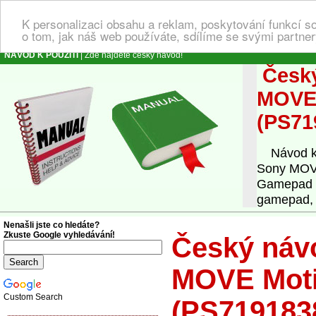
K personalizaci obsahu a reklam, poskytování funkcí s
o tom, jak náš web používáte, sdílíme se svými partner
NÁVOD K POUŽITÍ
| Zde najdete český návod!
Český
MOVE 
(PS71
Návod k o
Sony MOVE
Gamepad S
gamepad, 
Nenašli jste co hledáte?
Zkuste Google vyhledávání!
Český náv
MOVE Moti
Custom Search
(PS719183