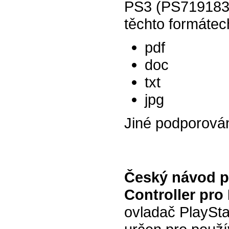
PS3 (PS7191838
těchto formátec
pdf
doc
txt
jpg
Jiné podporová
Český návod 
Controller pro
ovladač PlaySta