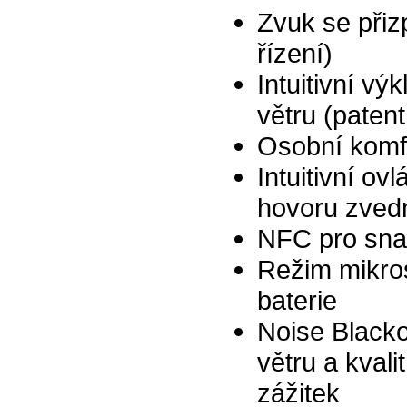
Zvuk se přiz
řízení)
Intuitivní v
větru (patent
Osobní komf
Intuitivní ov
hovoru zved
NFC pro sna
Režim mikro
baterie
Noise Blackou
větru a kval
zážitek