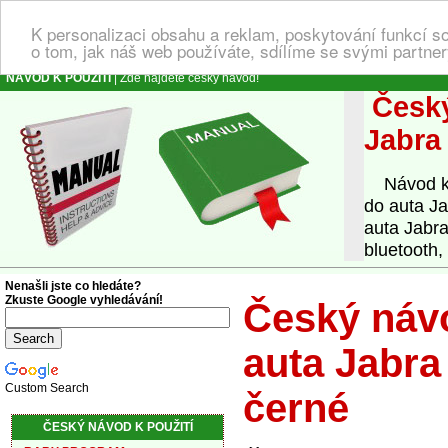
K personalizaci obsahu a reklam, poskytování funkcí s
o tom, jak náš web používáte, sdílíme se svými partner
NÁVOD K POUŽITÍ
| Zde najdete český návod!
Český
Jabra
Návod k o
do auta J
auta Jabra
bluetooth,
Nenašli jste co hledáte?
Zkuste Google vyhledávání!
Český návo
auta Jabra
Custom Search
černé
ČESKÝ NÁVOD K POUŽITÍ