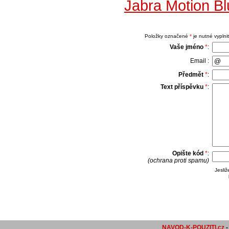
Jabra Motion Bl
Položky označené
*
je nutné vyplnit
Vaše jméno
*
:
Email :
Předmět
*
:
Text příspěvku
*
:
Opište kód
*
:
(ochrana proti spamu)
Jesli
NAVOD-K-POUZITI.cz
-