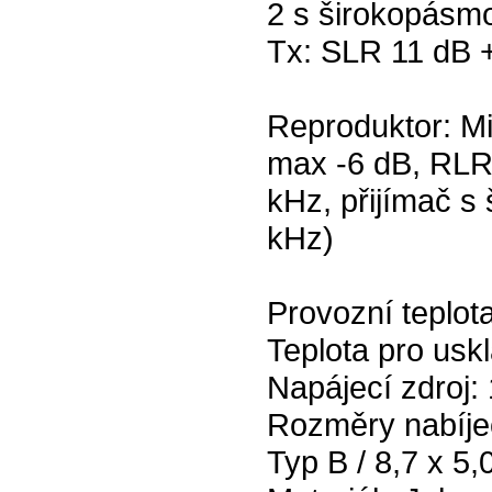
2 s širokopásm
Tx: SLR 11 dB +
Reproduktor: M
max -6 dB, RLR
kHz, přijímač s
kHz)
Provozní teplot
Teplota pro usk
Napájecí zdroj:
Rozměry nabíjec
Typ B / 8,7 x 5