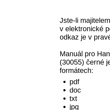
Jste-li majitel
v elektronické p
odkaz je v prav
Manuál pro Hand
(30055) černé j
formátech:
pdf
doc
txt
jpg