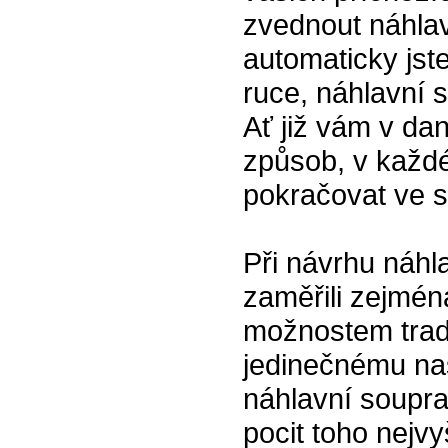
zvednout náhlavn
automaticky jst
ruce, náhlavní
Ať již vám v da
způsob, v každ
pokračovat ve s
Při návrhu náhl
zaměřili zejmén
možnostem trad
jedinečnému na
náhlavní soupr
pocit toho nejvy