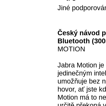
Jiné podporová
Český návod p
Bluetooth (300
MOTION
Jabra Motion je
jedinečným int
umožňuje bez ná
hovor, ať jste 
Motion má to nej
určitě překoná 