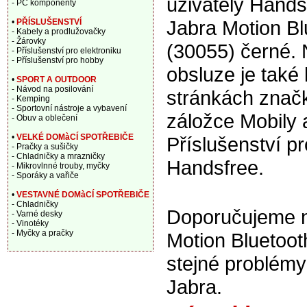
uživately Hands
- PC komponenty
Jabra Motion Bl
•
PŘÍSLUŠENSTVÍ
- Kabely a prodlužovačky
- Žárovky
(30055) černé.
- Příslušenství pro elektroniku
- Příslušenství pro hobby
obsluze je také 
•
SPORT A OUTDOOR
- Návod na posilování
stránkách znač
- Kemping
- Sportovní nástroje a vybavení
záložce Mobily 
- Obuv a oblečení
•
VELKÉ DOMàCÍ SPOTŘEBIČE
Příslušenství pr
- Pračky a sušičky
- Chladničky a mrazničky
Handsfree.
- Mikrovlnné trouby, myčky
- Sporáky a vařiče
•
VESTAVNÉ DOMàCÍ SPOTŘEBIČE
- Chladničky
Doporučujeme na
- Varné desky
- Vinotéky
- Myčky a pračky
Motion Bluetoot
stejné problém
Jabra.