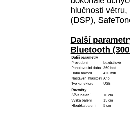
dokonalé uchycen
hlučnosti větru,
(DSP), SafeTon
Další parametr
Bluetooth (300
Další parametry
Provedení
bezdrátové
Pohotovostní doba
360 hod.
Doba hovoru
420 min
Nastavení hlasitosti
Ano
Typ konektoru
USB
Rozměry
Šířka balení
10 cm
Výška balení
15 cm
Hloubka balení
5 cm