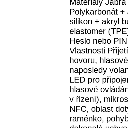
Materiály Jabra
Polykarbonát + 
silikon + akryl
elastomer (TPE
Heslo nebo PIN
Vlastnosti Přije
hovoru, hlasové
naposledy volan
LED pro připojen
hlasové ovládání
v řizení), mikr
NFC, oblast dot
raménko, pohybo