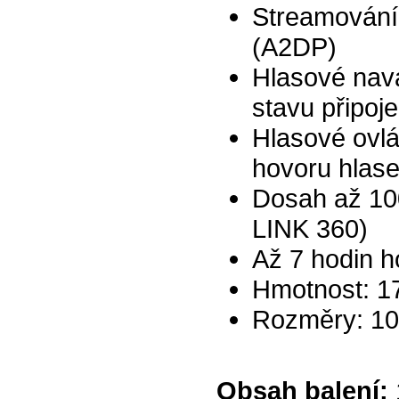
Streamování
(A2DP)
Hlasové navá
stavu připoje
Hlasové ovlá
hovoru hlas
Dosah až 100
LINK 360)
Až 7 hodin h
Hmotnost: 1
Rozměry: 10
Obsah balení: