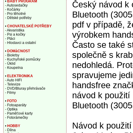
•
BABY PROGRAM
Český návod k 
- Autosedačky
- Kočárky
Bluetooth (3005
- Pro těhotné
- Dětské potřeby
pdf v případě, 
•
CHOVATELSKÉ POTŘEBY
- Akvaristika
výrobkem handsf
- Psi a kočky
- Ptáci
Často se také s
- Hlodavci a ostatní
•
DOMàCNOST
společně s krabi
- Biokrby
- Kuchyňské pomůcky
nedohledá. Prot
- Úklid
- Koupelna
spravujeme jedi
•
ELEKTRONIKA
- Auto HIFI
handsfree znač
- Televize
- DVD/Bluray přehrávače
návod k použití
- Filmy
•
FOTO
Bluetooth (3005
- Fotoaparáty
- Optika
- Paměťové karty
- Fotorámečky
Návod k použití
•
HOBBY
- Dílna