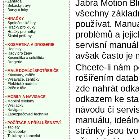
Jabra Motion Bl
- Zahrada
- Sekačky trávy
- Barvy a laky
všechny základn
•
HRAČKY
používat. Manuá
- Společenské hry
- Hračky pro kluky
problémů a jeji
- Hračky pro holky
- Školní potřeby
servisní manuál,
•
KOSMETIKA A DROGERIE
- Hodinky
avšak často je 
- Rady pro ženy
- Kosmetika a celulitida
- Drogerie
Chcete-li nám 
•
MALÉ DOMàCÍ SPOTŘEBIČE
rošířením data
- Kávovary, vařiče
- Vysavače, žehličky
- Elektrické nádobí
zde nahrát odka
- Péče o tělo
odkazem ke sta
•
MOBILY A NAVIGACE
- Mobilní telefony
- Vysílačky
návodu či servi
- Navigace
- Zabezpečovací technika
manuálu, ideáln
•
POČÍTAČE A PŘÍSLUŠENSTVÍ
- Tablety
stránky jsou tv
- Notebooky
- Tiskárny a kancelář