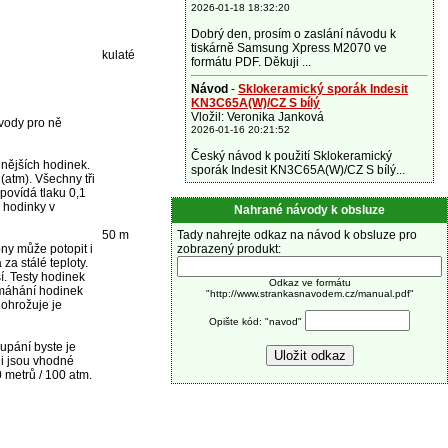
2026-01-18 18:32:20
Dobrý den, prosím o zaslání návodu k
tiskárně Samsung Xpress M2070 ve
kulaté
formátu PDF. Děkuji ...
Návod
-
Sklokeramický sporák Indesit
KN3C65A(W)/CZ S bílý
Vložil: Veronika Janková
 vody pro ně
2026-01-16 20:21:52
Český návod k použití Sklokeramický
lnějších hodinek.
sporák Indesit KN3C65A(W)/CZ S bílý...
atm). Všechny tři
povídá tlaku 0,1
 hodinky v
Nahrané návody k obsluze
50 m
Tady nahrejte odkaz na návod k obsluze pro
ny může potopit i
zobrazený produkt:
za stálé teploty.
í. Testy hodinek
Odkaz ve formátu
amáhání hodinek
"http://www.strankasnavodem.cz/manual.pdf"
 ohrožuje je
Opište kód: "navod"
upání byste je
ji jsou vhodné
 metrů / 100 atm.