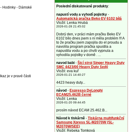
Poslední diskutované produkty
:
 - Hodinky - Dámské
napustí vodu a vyhodí pojistky
-
Automatická pračka Beko EV 6102 bílá
Vložil: Lenka Hrubá
2026-01-28 21:45:02
Dobrý den, v práci mám pračku Beko EV
6102 bílo dnes jsem s ní měla problém !!! A
to že pračku jsem zapojila do el proudu a
navolila program pračka spustila a
napustila vodu a po chvíli vypnula a
vyhodila pojistky v domě . ...
navod babi
-
Šicí stroj Singer Heavy Duty
SMC 4423/00 Heavy Duty šedý
Vložil: eva kuř
2026-01-21 14:40:27
kaz je v pravé části
4423 heavy duty...
návod
-
Espresso DeLonghi
ECAM25.462B černé
Vložil: Lenka
2026-01-20 09:44:45
prosím návod ECAM 25.462.B...
Návod k tiskárně
-
Tiskárna multifunkční
Samsung Xpress SL-M2070W (SL-
M2070W/SEE)
Vložil: Rebeka Tomková