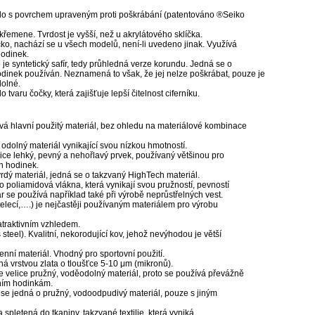
klo s povrchem upraveným proti poškrábání (patentováno ®Seiko
 křemene. Tvrdost je vyšší, než u akrylátového sklíčka.
íčko, nachází se u všech modelů, není-li uvedeno jinak. Využívá
hodinek.
o je syntetický safír, tedy průhledná verze korundu. Jedná se o
 hodinek používán. Neznamená to však, že jej nelze poškrábat, pouze je
dolné.
 tvaru čočky, která zajišťuje lepší čitelnost ciferníku.
vá hlavní použitý materiál, bez ohledu na materiálové kombinace
dolný materiál vynikající svou nízkou hmotností.
elice lehký, pevný a nehořlavý prvek, používaný většinou pro
h hodinek.
tvrdý materiál, jedná se o takzvaný HighTech materiál.
ro poliamidová vlákna, která vynikají svou pružností, pevností
r se používá například také při výrobě neprůstřelných vest.
telecí,….) je nejčastěji používaným materiálem pro výrobu
 atraktivním vzhledem.
steel). Kvalitní, nekorodující kov, jehož nevýhodou je větší
enní materiál. Vhodný pro sportovní použití.
á vrstvou zlata o tloušťce 5-10 μm (mikronů).
e velice pružný, voděodolný materiál, proto se používá převážně
ním hodinkám.
se jedná o pružný, vodoodpudivý materiál, pouze s jiným
a spletená do tkaniny, takzvané textilie, která vyniká