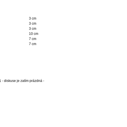
3 cm
3 cm
3 cm
10 cm
7 cm
7 cm
 - diskuse je zatím prázdná -