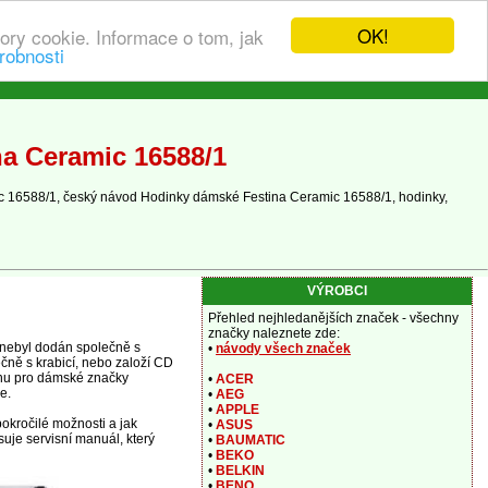
OK!
ory cookie. Informace o tom, jak
robnosti
a Ceramic 16588/1
c 16588/1, český návod Hodinky dámské Festina Ceramic 16588/1, hodinky,
VÝROBCI
Přehled nejhledanějších značek - všechny
značky naleznete zde:
 nebyl dodán společně s
•
návody všech značek
čně s krabicí, nebo založí CD
ovnu pro dámské značky
•
ACER
e.
•
AEG
•
APPLE
okročilé možnosti a jak
•
ASUS
uje servisní manuál, který
•
BAUMATIC
•
BEKO
•
BELKIN
•
BENQ