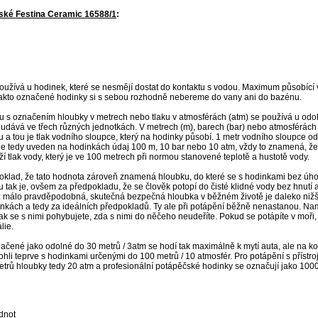
ské Festina Ceramic 16588/1
:
používá u hodinek, které se nesmějí dostat do kontaktu s vodou. Maximum působící
Takto označené hodinky si s sebou rozhodně nebereme do vany ani do bazénu.
lu s označením hloubky v metrech nebo tlaku v atmosférách (atm) se používá u odo
dává ve třech různých jednotkách. V metrech (m), barech (bar) nebo atmosférách (
u a tou je tlak vodního sloupce, který na hodinky působí. 1 metr vodního sloupce od
 je tedy uveden na hodinkách údaj 100 m, 10 bar nebo 10 atm, vždy to znamená, že
 tlak vody, který je ve 100 metrech při normou stanovené teplotě a hustotě vody.
oklad, že tato hodnota zároveň znamená hloubku, do které se s hodinkami bez úho
u tak je, ovšem za předpokladu, že se člověk potopí do čisté klidné vody bez hnutí a 
ež málo pravděpodobná, skutečná bezpečná hloubka v běžném životě je daleko nižš
mínkách a tedy za ideálních předpokladů. Ty ale při potápění běžně nenastanou. N
ak se s nimi pohybujete, zda s nimi do něčeho neudeříte. Pokud se potápíte v moři,
lie.
ačené jako odolné do 30 metrů / 3atm se hodí tak maximálně k mytí auta, ale na ko
hli teprve s hodinkami určenými do 100 metrů / 10 atmosfér. Pro potápění s přístro
etrů hloubky tedy 20 atm a profesionální potápěčské hodinky se označují jako 1000
dnot