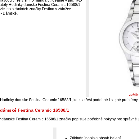
ávodu či servisního manuálu, ideálně v pfd. Tyto
ivately Hodinky dámské Festina Ceramic 16588/1.
zici na stránkách značky Festina v záložce
 - Dámské.
Zvětši
 Hodinky dámské Festina Ceramic 16588/1, kde se řeší podobné i stejné problémy
 dámské Festina Ceramic 16588/1
 dámské Festina Ceramic 16588/1 značky popisuje potřebné pokyny pro správné u
Základní popis a obsah balení