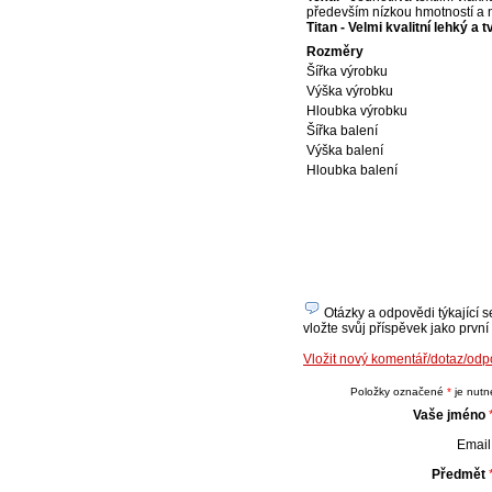
především nízkou hmotností a
Titan - Velmi kvalitní lehký a
Rozměry
Šířka výrobku
Výška výrobku
Hloubka výrobku
Šířka balení
Výška balení
Hloubka balení
Otázky a odpovědi týkající s
vložte svůj příspěvek jako první
Vložit nový komentář/dotaz/od
Položky označené
*
je nutné
Vaše jméno
Email 
Předmět