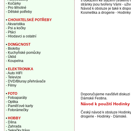
s odkazem ke stažení českého n
- Kočárky
stránky jsou tvořeny Vámi - už
- Pro těhotné
Návod k obsluze je také k dispo
- Dětské potřeby
Kosmetika a drogerie - Hodinky
•
CHOVATELSKÉ POTŘEBY
- Akvaristika
- Psi a kočky
- Ptáci
- Hlodavci a ostatní
•
DOMàCNOST
- Biokrby
- Kuchyňské pomůcky
- Úklid
- Koupelna
•
ELEKTRONIKA
- Auto HIFI
- Televize
- DVD/Bluray přehrávače
- Filmy
•
FOTO
Doporučujeme navštívit diskuzi
- Fotoaparáty
Dámské Festina.
- Optika
Návod k použití Hodinky
- Paměťové karty
- Fotorámečky
Český návod k obsluze Hodinky
drogerie - Hodinky - Dámské.
•
HOBBY
- Dílna
- Zahrada
- Sekačky trávy