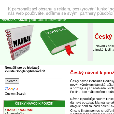
K personalizaci obsahu a reklam, poskytování funkcí s
náš web používáte, sdílíme se svými partnery působícím
NÁVOD K POUŽITÍ
| Zde najdete český návod!
Český 
Návod k obsluz
dámské, festin
Nenašli jste co hledáte?
Zkuste Google vyhledávání!
Český návod k použ
Český návod k obsluze Hodinky
novým výrobkem dámské, ačkoliv 
a později je již nedohledá. Pr
Festina, kde máte možnost stá
Custom Search
Návod k použití je souhrn funk
dámské používat. Manuál se tak
ČESKÝ NÁVOD K POUŽITÍ
obvykle není součástí balení, av
•
BABY PROGRAM
Chcete-li nám pomoci s rošířen
- Autosedačky