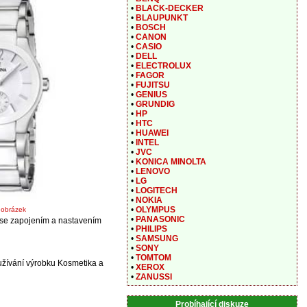
•
BLACK-DECKER
•
BLAUPUNKT
•
BOSCH
•
CANON
•
CASIO
•
DELL
•
ELECTROLUX
•
FAGOR
•
FUJITSU
•
GENIUS
•
GRUNDIG
•
HP
•
HTC
•
HUAWEI
•
INTEL
•
JVC
•
KONICA MINOLTA
•
LENOVO
•
LG
•
LOGITECH
•
NOKIA
•
OLYMPUS
t obrázek
•
PANASONIC
 se zapojením a nastavením
•
PHILIPS
•
SAMSUNG
•
SONY
•
TOMTOM
žívání výrobku Kosmetika a
•
XEROX
•
ZANUSSI
Probíhající diskuze