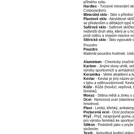
přímého svitu.
Hardlex
- Tvrzené minerální s
Corporaction).
Minerální sklo
- Sklo s příměsí
Plastové sklo
- Akrylátové skl
se především u dětských typů 
Safírové sklo
- Safírové sklíčk
nejtvrdší druh skla, který je u
proti oděru a vrypům nejvíce o
Sférické sklo
- Sklo vypouklé do
Pouzdro
Pouzdro
Materiál pouzdra hodinek. Udá
Aluminium
- Chemicky značně o
Karbon
- Jinými slovy uhlík, v
výrobu sportovních a armádníc
Keramika
- Velmi atraktivní a 
Kevlar
- Kevlar je jiný název p
v tahu a oděruvzdorností. Kevla
Kůže
- Kůže (hovězí, vepřová, 
řemínků.
Mosaz
- Slitina mědi a zinku s
Ocel
- Nerezová ocel (stainless 
hmotnost.
Plast
- Lehký, křehký, antialerg
Pozlacená ocel
- Ocel pozlacen
Pryž
- Pryž, nesprávně guma, j
pro výrobu řemínků ke sportov
Silikon
- Podobně jako u pryže 
složením.
Textil
- Jednotlivá textilní vlákn