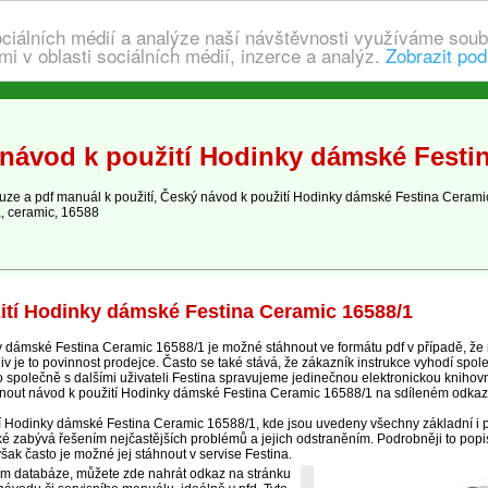
ociálních médií a analýze naší návštěvnosti využíváme soub
i v oblasti sociálních médií, inzerce a analýz.
Zobrazit pod
návod k použití Hodinky dámské Festin
e a pdf manuál k použití, Český návod k použití Hodinky dámské Festina Cerami
a, ceramic, 16588
ití Hodinky dámské Festina Ceramic 16588/1
 dámské Festina Ceramic 16588/1 je možné stáhnout ve formátu pdf v případě, že
je to povinnost prodejce. Často se také stává, že zákazník instrukce vyhodí spole
oto společně s dalšími uživateli Festina spravujeme jedinečnou elektronickou knih
hnout návod k použití Hodinky dámské Festina Ceramic 16588/1 na sdíleném odkaz
cí Hodinky dámské Festina Ceramic 16588/1, kde jsou uvedeny všechny základní i p
é zabývá řešením nejčastějších problémů a jejich odstraněním. Podrobněji to popis
šak často je možné jej stáhnout v servise Festina.
ím databáze, můžete zde nahrát odkaz na stránku