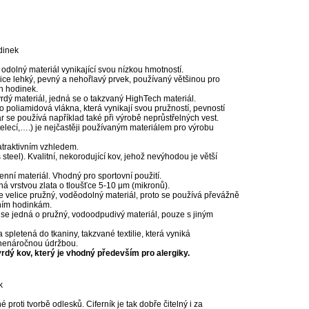
dinek
dolný materiál vynikající svou nízkou hmotností.
elice lehký, pevný a nehořlavý prvek, používaný většinou pro
h hodinek.
tvrdý materiál, jedná se o takzvaný HighTech materiál.
ro poliamidová vlákna, která vynikají svou pružností, pevností
r se používá například také při výrobě neprůstřelných vest.
telecí,….) je nejčastěji používaným materiálem pro výrobu
 atraktivním vzhledem.
steel). Kvalitní, nekorodující kov, jehož nevýhodou je větší
enní materiál. Vhodný pro sportovní použití.
á vrstvou zlata o tloušťce 5-10 μm (mikronů).
e velice pružný, voděodolný materiál, proto se používá převážně
ním hodinkám.
se jedná o pružný, vodoodpudivý materiál, pouze s jiným
a spletená do tkaniny, takzvané textilie, která vyniká
 nenáročnou údržbou.
 tvrdý kov, který je vhodný především pro alergiky.
k
é proti tvorbě odlesků. Ciferník je tak dobře čitelný i za