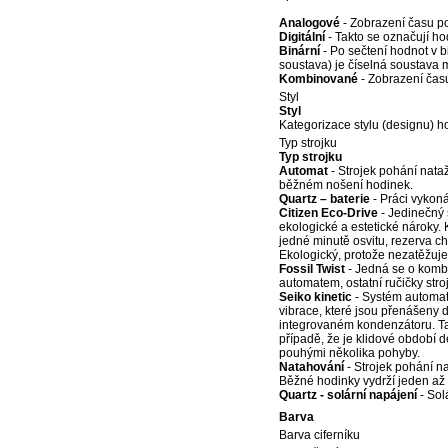
Analogové
- Zobrazení času po
Digitální
- Takto se označují hod
Binární
- Po sečtení hodnot v 
soustava) je číselná soustava m
Kombinované
- Zobrazení času
Styl
Styl
Kategorizace stylu (designu) h
Typ strojku
Typ strojku
Automat
- Strojek pohání nata
běžném nošení hodinek.
Quartz – baterie
- Práci vykoná
Citizen Eco-Drive
- Jedinečný
ekologické a estetické nároky.
jedné minutě osvitu, rezerva ch
Ekologický, protože nezatěžuje 
Fossil Twist
- Jedná se o kombi
automatem, ostatní ručičky str
Seiko kinetic
- Systém automati
vibrace, které jsou přenášeny 
integrovaném kondenzátoru. Tak
případě, že je klidové období 
pouhými několika pohyby.
Natahování
- Strojek pohání n
Běžné hodinky vydrží jeden až d
Quartz - solární napájení
- Sol
Barva
Barva ciferníku