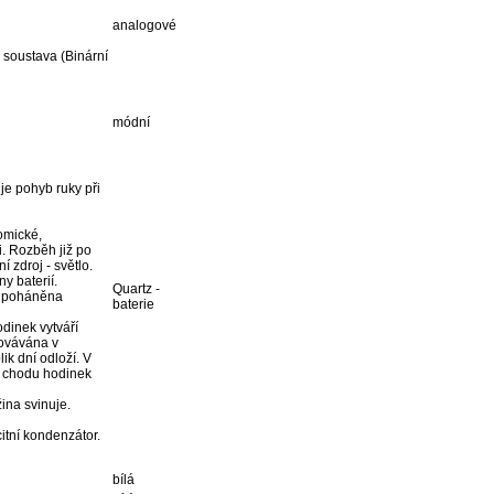
analogové
 soustava (Binární
módní
je pohyb ruky při
omické,
. Rozběh již po
 zdroj - světlo.
y baterií.
Quartz -
je poháněna
baterie
dinek vytváří
hovávána v
ik dní odloží. V
í chodu hodinek
ina svinuje.
itní kondenzátor.
bílá