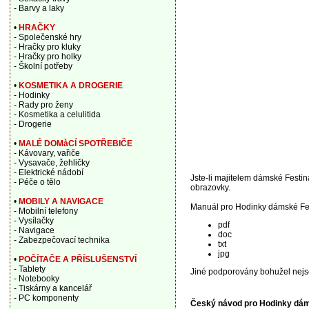
- Barvy a laky
•
HRAČKY
- Společenské hry
- Hračky pro kluky
- Hračky pro holky
- Školní potřeby
•
KOSMETIKA A DROGERIE
- Hodinky
- Rady pro ženy
- Kosmetika a celulitida
- Drogerie
•
MALÉ DOMàCÍ SPOTŘEBIČE
- Kávovary, vařiče
- Vysavače, žehličky
- Elektrické nádobí
Jste-li majitelem dámské Festina
- Péče o tělo
obrazovky.
•
MOBILY A NAVIGACE
Manuál pro Hodinky dámské Fes
- Mobilní telefony
- Vysílačky
pdf
- Navigace
doc
- Zabezpečovací technika
txt
jpg
•
POČÍTAČE A PŘÍSLUŠENSTVÍ
- Tablety
Jiné podporovány bohužel nejs
- Notebooky
- Tiskárny a kancelář
- PC komponenty
Český návod pro Hodinky dám