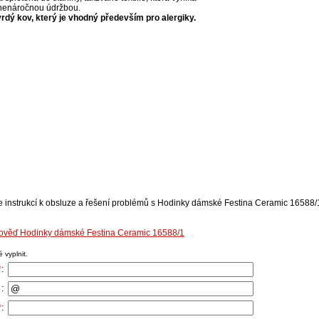
 nenáročnou údržbou.
 tvrdý kov, který je vhodný především pro alergiky.
e instrukcí k obsluze a řešení problémů s Hodinky dámské Festina Ceramic 16588/1
pověď Hodinky dámské Festina Ceramic 16588/1
 vyplnit.
*
:
:
*
: