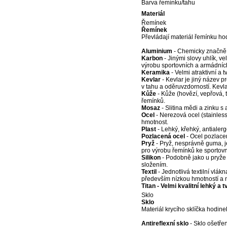
Barva řemínku/tahu
Materiál
Řemínek
Řemínek
Převládají materiál řemínku ho
Aluminium
- Chemicky značně o
Karbon
- Jinými slovy uhlík, v
výrobu sportovních a armádníc
Keramika
- Velmi atraktivní a 
Kevlar
- Kevlar je jiný název p
v tahu a oděruvzdorností. Kevla
Kůže
- Kůže (hovězí, vepřová, 
řemínků.
Mosaz
- Slitina mědi a zinku s
Ocel
- Nerezová ocel (stainless 
hmotnost.
Plast
- Lehký, křehký, antialerg
Pozlacená ocel
- Ocel pozlacen
Pryž
- Pryž, nesprávně guma, j
pro výrobu řemínků ke sportov
Silikon
- Podobně jako u pryže 
složením.
Textil
- Jednotlivá textilní vlákn
především nízkou hmotností a
Titan - Velmi kvalitní lehký a
Sklo
Sklo
Materiál krycího sklíčka hodine
Antireflexní sklo
- Sklo ošetřen