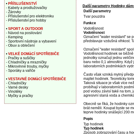
•
PŘÍSLUŠENSTVÍ
Další parametry Hodinky dám
- Kabely a prodlužovačky
Další parametry
- Žárovky
- Příslušenství pro elektroniku
Tvar pouzdra
- Příslušenství pro hobby
Funkce
Vodotěsnost
•
SPORT A OUTDOOR
Vodotěsnost
- Návod na posilování
Označení "water resistant" se 
- Kemping
představuje vzdušná vlhkost. 
- Sportovní nástroje a vybavení
- Obuv a oblečení
Označení "water resistant" spo
Vodotěsnost hodinek se běžně u
•
VELKÉ DOMàCÍ SPOTŘEBIČE
jednotky označují jednu veličin
- Pračky a sušičky
baru nebo 0,1 atmosféry. Když
- Chladničky a mrazničky
laboratorních podmínkách vydrží
- Mikrovlnné trouby, myčky
- Sporáky a vařiče
Často však vzniká mylný předp
majitel hodinek. Teoreticky tom
•
VESTAVNÉ DOMàCÍ SPOTŘEBIČE
Taková situace je však více n
- Chladničky
probíhají v laboratorních pod
- Varné desky
pod vodou závisí také na tom, j
- Vinotéky
agresivní slaná voda a chemiká
- Myčky a pračky
Obecně se říká, že hodinky ozn
brát neměli. Koupat byste se mo
teprve hodinky snášející 200 m
Popis
Typ hodinek
Typ hodinek
Způsob zobrazování času a ho