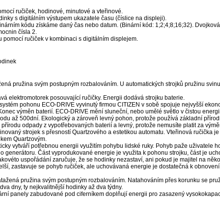
mocí ručiček, hodinové, minutové a vteřinové.
inky s digitálním výstupem ukazatele času (číslice na displeji).
binárním kódu získáme daný čas nebo datum. (Binární kód: 1;2;4;8;16;32). Dvojková
ocnin čísla 2.
 pomocí ručiček v kombinaci s digitálním displejem.
odinek
žená pružina svým postupným rozbalováním. U automatických strojků pružinu svinu
vá elektromotorek posouvající ručičky. Energii dodává strojku baterie.
 systém pohonu ECO-DRIVE vyvinutý firmou CITIZEN v sobě spojuje nejvyšší ekon
 Konec výměn baterií. ECO-DRIVE mění sluneční, nebo umělé světlo v čistou energii
odu až 500dní. Ekologický a zároveň levný pohon, protože používá základní přírodní
přírodu odpady z vypotřebovaných baterií a levný, protože nemusíte platit za výměn
novaný strojek s přesností Quartzového a estetikou automatu. Vteřinová ručička 
ojkem Quartzovým.
cky vytváří potřebnou energii využitím pohybu lidské ruky. Pohyb paže uživatele ho
do generátoru. Část vyprodukované energie je využita k pohonu strojku, část je uc
ovéto uspořádání zaručuje, že se hodinky nezastaví, ani pokud je majitel na někol
delší, zastavuje se pohyb ručiček, ale uchovávaná energie je dostatečná k obnoven
atažená pružina svým postupným rozbalováním. Natahováním přes korunku se pruž
va dny, ty nejkvalitnější hodinky až dva týdny.
ární panely zabudované pod ciferníkem doplňují energii pro zasazený vysokokapac