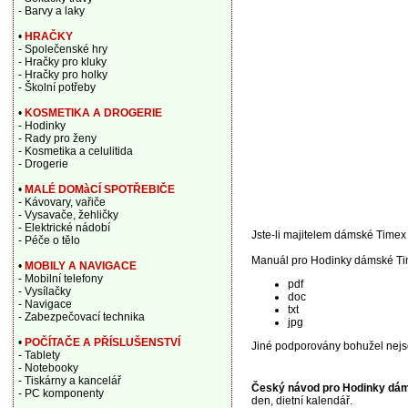
- Barvy a laky
•
HRAČKY
- Společenské hry
- Hračky pro kluky
- Hračky pro holky
- Školní potřeby
•
KOSMETIKA A DROGERIE
- Hodinky
- Rady pro ženy
- Kosmetika a celulitida
- Drogerie
•
MALÉ DOMàCÍ SPOTŘEBIČE
- Kávovary, vařiče
- Vysavače, žehličky
- Elektrické nádobí
Jste-li majitelem dámské Timex a
- Péče o tělo
Manuál pro Hodinky dámské Tim
•
MOBILY A NAVIGACE
- Mobilní telefony
pdf
- Vysílačky
doc
- Navigace
txt
- Zabezpečovací technika
jpg
•
POČÍTAČE A PŘÍSLUŠENSTVÍ
Jiné podporovány bohužel nejs
- Tablety
- Notebooky
- Tiskárny a kancelář
Český návod pro Hodinky dá
- PC komponenty
den, dietní kalendář.