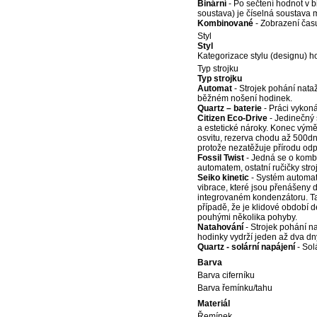
Binární
- Po sečtení hodnot v 
soustava) je číselná soustava m
Kombinované
- Zobrazení času
Styl
Styl
Kategorizace stylu (designu) h
Typ strojku
Typ strojku
Automat
- Strojek pohání nata
běžném nošení hodinek.
Quartz – baterie
- Práci vykoná
Citizen Eco-Drive
- Jedinečný 
a estetické nároky. Konec výmě
osvitu, rezerva chodu až 500dní
protože nezatěžuje přírodu odpa
Fossil Twist
- Jedná se o kombi
automatem, ostatní ručičky str
Seiko kinetic
- Systém automati
vibrace, které jsou přenášeny 
integrovaném kondenzátoru. Tak
případě, že je klidové období 
pouhými několika pohyby.
Natahování
- Strojek pohání 
hodinky vydrží jeden až dva dny
Quartz - solární napájení
- Sol
Barva
Barva ciferníku
Barva řemínku/tahu
Materiál
Řemínek