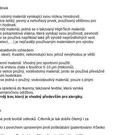
dinek
dolný materiál vynikající svou nízkou hmotností.
elice lehký, pevný a nehořlavý prvek, používaný většinou pro
h hodinek.
tvrdý materiál, jedná se o takzvaný HighTech materiál.
ro poliamidová vlákna, která vynikají svou pružností, pevností
r se používá například také při výrobě neprůstřelných vest.
telecí,….) je nejčastěji používaným materiálem pro výrobu
 atraktivním vzhledem.
steel). Kvalitní, nekorodující kov, jehož nevýhodou je větší
enní materiál. Vhodný pro sportovní použití.
á vrstvou zlata o tloušťce 5-10 μm (mikronů).
e velice pružný, voděodolný materiál, proto se používá převážně
ním hodinkám.
se jedná o pružný, vodoodpudivý materiál, pouze s jiným
a spletená do tkaniny, takzvané textilie, která vyniká
 nenáročnou údržbou.
 tvrdý kov, který je vhodný především pro alergiky.
k
é proti tvorbě odlesků. Ciferník je tak dobře čitelný i za
klo s povrchem upraveným proti poškrábání (patentováno ®Seiko