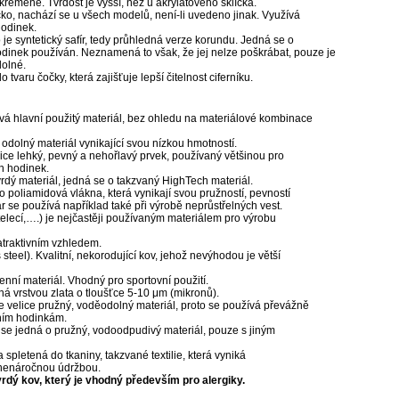
 křemene. Tvrdost je vyšší, než u akrylátového sklíčka.
íčko, nachází se u všech modelů, není-li uvedeno jinak. Využívá
hodinek.
o je syntetický safír, tedy průhledná verze korundu. Jedná se o
 hodinek používán. Neznamená to však, že jej nelze poškrábat, pouze je
dolné.
 tvaru čočky, která zajišťuje lepší čitelnost ciferníku.
vá hlavní použitý materiál, bez ohledu na materiálové kombinace
dolný materiál vynikající svou nízkou hmotností.
elice lehký, pevný a nehořlavý prvek, používaný většinou pro
h hodinek.
tvrdý materiál, jedná se o takzvaný HighTech materiál.
ro poliamidová vlákna, která vynikají svou pružností, pevností
r se používá například také při výrobě neprůstřelných vest.
telecí,….) je nejčastěji používaným materiálem pro výrobu
 atraktivním vzhledem.
steel). Kvalitní, nekorodující kov, jehož nevýhodou je větší
enní materiál. Vhodný pro sportovní použití.
á vrstvou zlata o tloušťce 5-10 μm (mikronů).
e velice pružný, voděodolný materiál, proto se používá převážně
ním hodinkám.
se jedná o pružný, vodoodpudivý materiál, pouze s jiným
a spletená do tkaniny, takzvané textilie, která vyniká
 nenáročnou údržbou.
 tvrdý kov, který je vhodný především pro alergiky.