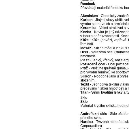
Řemínek
Převládají materiál řemínku ho
Aluminium
- Chemicky značně o
Karbon
- Jinými slovy uhlík, v
výrobu sportovních a armádníc
Keramika
- Velmi atraktivní a 
Kevlar
- Kevlar je jiný název p
v tahu a oděruvzdorností. Kevla
Kůže
- Kůže (hovězí, vepřová, 
řemínků.
Mosaz
- Slitina mědi a zinku s
Ocel
- Nerezová ocel (stainless 
hmotnost.
Plast
- Lehký, křehký, antialerg
Pozlacená ocel
- Ocel pozlacen
Pryž
- Pryž, nesprávně guma, j
pro výrobu řemínků ke sportov
Silikon
- Podobně jako u pryže 
složením.
Textil
- Jednotlivá textilní vlákn
především nízkou hmotností a
Titan - Velmi kvalitní lehký a
Sklo
Sklo
Materiál krycího sklíčka hodine
Antireflexní sklo
- Sklo ošetřen
přímého svitu.
Hardlex
- Tvrzené minerální s
Corporaction).