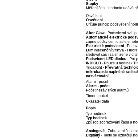
Stopky
Měření času. hodnota udává př
Osvětlení
Osvětlení
Určuje princip podsvětlení hod
After Glow
- Podsvícení svítí p
Automatické elektrické podsv
zapne podsvícení displeje nebo
Elektrické podsvícení
- Podsví
Luminiscenční vrstva
- Fluore
sledovat čas i za snížené vidit
Podsvícení LED diodou
- Pro 
INDIGLO
- Pouze u hodinek Tim
Trigalight - Převratná techno
mikrokapsle naplněné radioak
nasvěcování.
Alarm - počet
Alarm - počet
Počet nezávislých alarmů
Timer - počet
Ukazatel data
Popis
Typ hodinek
Typ hodinek
Způsob zobrazování času a ho
Analogové
- Zobrazení času po
Digitální
- Takto se označují hod