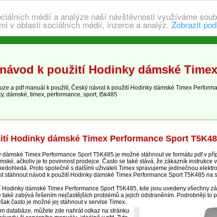
ociálních médií a analýze naší návštěvnosti využíváme soub
i v oblasti sociálních médií, inzerce a analýz.
Zobrazit pod
návod k použití Hodinky dámské Timex
e a pdf manuál k použití, Český návod k použití Hodinky dámské Timex Perfor
y, dámské, timex, performance, sport, t5k485
ití Hodinky dámské Timex Performance Sport T5K4
 dámské Timex Performance Sport T5K485 je možné stáhnout ve formátu pdf v pří
é, ačkoliv je to povinnost prodejce. Často se také stává, že zákazník instrukce v
ž nedohledá. Proto společně s dalšími uživateli Timex spravujeme jedinečnou elek
t stáhnout návod k použití Hodinky dámské Timex Performance Sport T5K485 na 
cí Hodinky dámské Timex Performance Sport T5K485, kde jsou uvedeny všechny zák
také zabývá řešením nejčastějších problémů a jejich odstraněním. Podrobněji to p
však často je možné jej stáhnout v servise Timex.
ím databáze, můžete zde nahrát odkaz na stránku