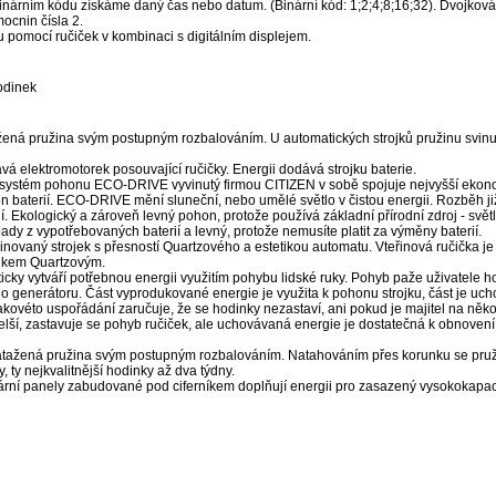
binárním kódu získáme daný čas nebo datum. (Binární kód: 1;2;4;8;16;32). Dvojková
ocnin čísla 2.
 pomocí ručiček v kombinaci s digitálním displejem.
odinek
žená pružina svým postupným rozbalováním. U automatických strojků pružinu svinu
vá elektromotorek posouvající ručičky. Energii dodává strojku baterie.
systém pohonu ECO-DRIVE vyvinutý firmou CITIZEN v sobě spojuje nejvyšší ekon
n baterií. ECO-DRIVE mění sluneční, nebo umělé světlo v čistou energii. Rozběh j
. Ekologický a zároveň levný pohon, protože používá základní přírodní zdroj - světl
dy z vypotřebovaných baterií a levný, protože nemusíte platit za výměny baterií.
novaný strojek s přesností Quartzového a estetikou automatu. Vteřinová ručička 
ojkem Quartzovým.
cky vytváří potřebnou energii využitím pohybu lidské ruky. Pohyb paže uživatele ho
do generátoru. Část vyprodukované energie je využita k pohonu strojku, část je uc
ovéto uspořádání zaručuje, že se hodinky nezastaví, ani pokud je majitel na někol
delší, zastavuje se pohyb ručiček, ale uchovávaná energie je dostatečná k obnoven
natažená pružina svým postupným rozbalováním. Natahováním přes korunku se pruž
, ty nejkvalitnější hodinky až dva týdny.
ární panely zabudované pod ciferníkem doplňují energii pro zasazený vysokokapac