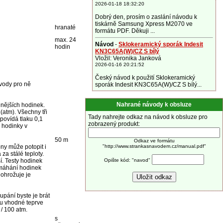
2026-01-18 18:32:20
Dobrý den, prosím o zaslání návodu k
tiskárně Samsung Xpress M2070 ve
hranaté
formátu PDF. Děkuji ...
max. 24
Návod
-
Sklokeramický sporák Indesit
hodin
KN3C65A(W)/CZ S bílý
Vložil: Veronika Janková
2026-01-16 20:21:52
Český návod k použití Sklokeramický
 vody pro ně
sporák Indesit KN3C65A(W)/CZ S bílý...
Nahrané návody k obsluze
lnějších hodinek.
atm). Všechny tři
Tady nahrejte odkaz na návod k obsluze pro
povídá tlaku 0,1
zobrazený produkt:
 hodinky v
50 m
Odkaz ve formátu
ny může potopit i
"http://www.strankasnavodem.cz/manual.pdf"
za stálé teploty.
í. Testy hodinek
Opište kód: "navod"
amáhání hodinek
 ohrožuje je
upání byste je brát
ou vhodné teprve
/ 100 atm.
s