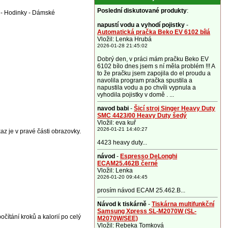
Poslední diskutované produkty
:
 - Hodinky - Dámské
napustí vodu a vyhodí pojistky
-
Automatická pračka Beko EV 6102 bílá
Vložil: Lenka Hrubá
2026-01-28 21:45:02
Dobrý den, v práci mám pračku Beko EV
6102 bílo dnes jsem s ní měla problém !!! A
to že pračku jsem zapojila do el proudu a
navolila program pračka spustila a
napustila vodu a po chvíli vypnula a
vyhodila pojistky v domě . ...
navod babi
-
Šicí stroj Singer Heavy Duty
SMC 4423/00 Heavy Duty šedý
Vložil: eva kuř
2026-01-21 14:40:27
az je v pravé části obrazovky.
4423 heavy duty...
návod
-
Espresso DeLonghi
ECAM25.462B černé
Vložil: Lenka
2026-01-20 09:44:45
prosím návod ECAM 25.462.B...
Návod k tiskárně
-
Tiskárna multifunkční
Samsung Xpress SL-M2070W (SL-
ítání kroků a kalorií po celý
M2070W/SEE)
Vložil: Rebeka Tomková