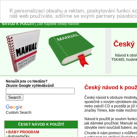
K personalizaci obsahu a reklam, poskytování funkcí s
náš web používáte, sdílíme se svými partnery působícím
NÁVOD K POUŽITÍ
| Zde najdete český návod!
Český 
Návod k obsluz
T5K485, hodink
Nenašli jste co hledáte?
Zkuste Google vyhledávání!
Český návod k použ
Český návod k obsluze Hodinky
společně s novým výrobkem dámsk
nebo založí CD a později je ji
značky Timex, kde máte možnos
Custom Search
Návod k použití je souhrn funk
jak dámské používat. Manuál se 
ČESKÝ NÁVOD K POUŽITÍ
obvykle není součástí balení, a
•
BABY PROGRAM
Chcete-li nám pomoci s rošířen
- Autosedačky