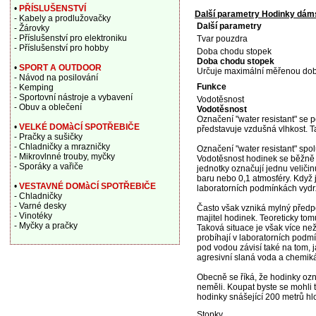
•
PŘÍSLUŠENSTVÍ
Další parametry Hodinky dám
- Kabely a prodlužovačky
Další parametry
- Žárovky
- Příslušenství pro elektroniku
Tvar pouzdra
- Příslušenství pro hobby
Doba chodu stopek
Doba chodu stopek
•
SPORT A OUTDOOR
Určuje maximální měřenou dobu
- Návod na posilování
Funkce
- Kemping
- Sportovní nástroje a vybavení
Vodotěsnost
- Obuv a oblečení
Vodotěsnost
Označení "water resistant" se 
•
VELKÉ DOMàCÍ SPOTŘEBIČE
představuje vzdušná vlhkost. 
- Pračky a sušičky
- Chladničky a mrazničky
Označení "water resistant" spo
- Mikrovlnné trouby, myčky
Vodotěsnost hodinek se běžně u
- Sporáky a vařiče
jednotky označují jednu veličin
baru nebo 0,1 atmosféry. Když
•
VESTAVNÉ DOMàCÍ SPOTŘEBIČE
laboratorních podmínkách vydrží
- Chladničky
- Varné desky
Často však vzniká mylný předp
- Vinotéky
majitel hodinek. Teoreticky tom
- Myčky a pračky
Taková situace je však více n
probíhají v laboratorních pod
pod vodou závisí také na tom, j
agresivní slaná voda a chemiká
Obecně se říká, že hodinky ozn
neměli. Koupat byste se mohli 
hodinky snášející 200 metrů hl
Stopky