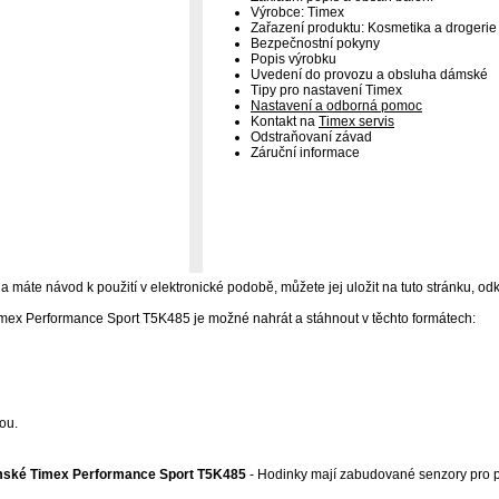
Výrobce: Timex
Zařazení produktu: Kosmetika a drogerie
Bezpečnostní pokyny
Popis výrobku
Uvedení do provozu a obsluha dámské
Tipy pro nastavení Timex
Nastavení a odborná pomoc
Kontakt na
Timex servis
Odstraňovaní závad
Záruční informace
 máte návod k použití v elektronické podobě, můžete jej uložit na tuto stránku, odk
ex Performance Sport T5K485 je možné nahrát a stáhnout v těchto formátech:
ou.
mské Timex Performance Sport T5K485
- Hodinky mají zabudované senzory pro poč