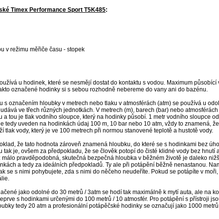
ské Timex Performance Sport T5K485
:
 v režimu měřiče času - stopek
používá u hodinek, které se nesmějí dostat do kontaktu s vodou. Maximum působící
Takto označené hodinky si s sebou rozhodně nebereme do vany ani do bazénu.
lu s označením hloubky v metrech nebo tlaku v atmosférách (atm) se používá u odo
dává ve třech různých jednotkách. V metrech (m), barech (bar) nebo atmosférách (
u a tou je tlak vodního sloupce, který na hodinky působí. 1 metr vodního sloupce od
 je tedy uveden na hodinkách údaj 100 m, 10 bar nebo 10 atm, vždy to znamená, že
 tlak vody, který je ve 100 metrech při normou stanovené teplotě a hustotě vody.
oklad, že tato hodnota zároveň znamená hloubku, do které se s hodinkami bez úho
u tak je, ovšem za předpokladu, že se člověk potopí do čisté klidné vody bez hnutí a 
ež málo pravděpodobná, skutečná bezpečná hloubka v běžném životě je daleko nižš
mínkách a tedy za ideálních předpokladů. Ty ale při potápění běžně nenastanou. N
ak se s nimi pohybujete, zda s nimi do něčeho neudeříte. Pokud se potápíte v moři,
lie.
ačené jako odolné do 30 metrů / 3atm se hodí tak maximálně k mytí auta, ale na ko
teprve s hodinkami určenými do 100 metrů / 10 atmosfér. Pro potápění s přístroji js
oubky tedy 20 atm a profesionální potápěčské hodinky se označují jako 1000 metrů 