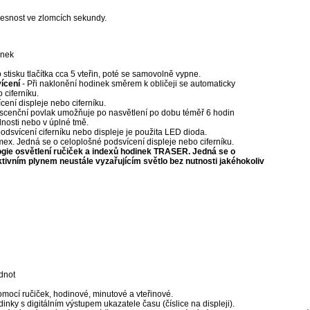
esnost ve zlomcích sekundy.
inek
o stisku tlačítka cca 5 vteřin, poté se samovolně vypne.
ícení
- Při naklonění hodinek směrem k obličeji se automaticky
 ciferníku.
cení displeje nebo ciferníku.
scenční povlak umožňuje po nasvětlení po dobu téměř 6 hodin
elnosti nebo v úplné tmě.
podsvícení ciferníku nebo displeje je použita LED dioda.
ex. Jedná se o celoplošné podsvícení displeje nebo ciferníku.
logie osvětlení ručiček a indexů hodinek TRASER. Jedná se o
tivním plynem neustále vyzařujícím světlo bez nutnosti jakéhokoliv
dnot
mocí ručiček, hodinové, minutové a vteřinové.
inky s digitálním výstupem ukazatele času (číslice na displeji).