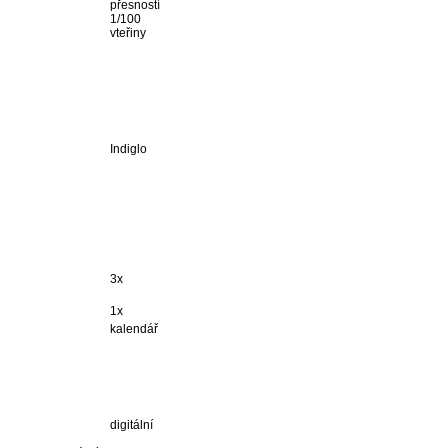
přesností
1/100
vteřiny
Indiglo
3x
1x
kalendář
digitální