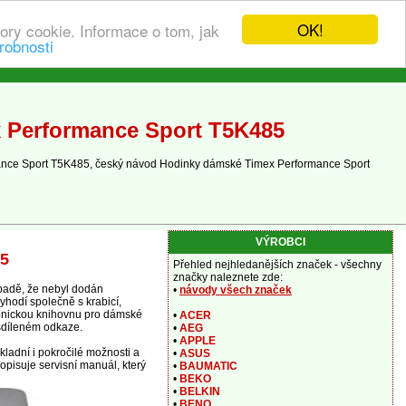
OK!
ory cookie. Informace o tom, jak
robnosti
 Performance Sport T5K485
mance Sport T5K485, český návod Hodinky dámské Timex Performance Sport
VÝROBCI
85
Přehled nejhledanějších značek - všechny
značky naleznete zde:
padě, že nebyl dodán
•
návody všech značek
yhodí společně s krabicí,
tronickou knihovnu pro dámské
•
ACER
sdíleném odkaze.
•
AEG
•
APPLE
ladní i pokročilé možnosti a
•
ASUS
opisuje servisní manuál, který
•
BAUMATIC
•
BEKO
•
BELKIN
•
BENQ