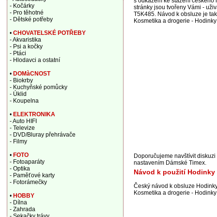
s odkazem ke stažení českého n
- Kočárky
stránky jsou tvořeny Vámi - už
- Pro těhotné
T5K485. Návod k obsluze je tak
- Dětské potřeby
Kosmetika a drogerie - Hodinky
•
CHOVATELSKÉ POTŘEBY
- Akvaristika
- Psi a kočky
- Ptáci
- Hlodavci a ostatní
•
DOMàCNOST
- Biokrby
- Kuchyňské pomůcky
- Úklid
- Koupelna
•
ELEKTRONIKA
- Auto HIFI
- Televize
- DVD/Bluray přehrávače
- Filmy
•
FOTO
Doporučujeme navštívit diskuz
- Fotoaparáty
nastavením Dámské Timex.
- Optika
Návod k použití Hodinky
- Paměťové karty
- Fotorámečky
Český návod k obsluze Hodinky
Kosmetika a drogerie - Hodinky
•
HOBBY
- Dílna
- Zahrada
- Sekačky trávy