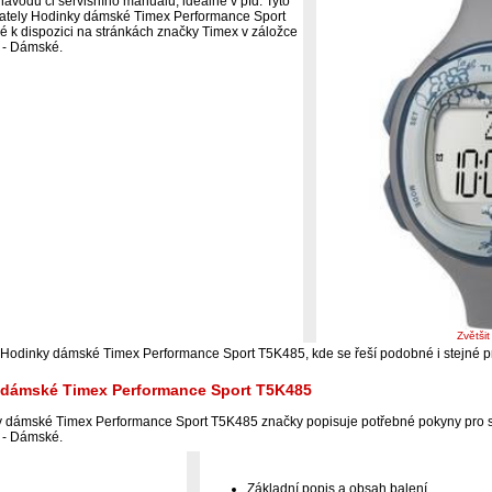
ávodu či servisního manuálu, ideálně v pfd. Tyto
ivately Hodinky dámské Timex Performance Sport
é k dispozici na stránkách značky Timex v záložce
 - Dámské.
Zvětši
i Hodinky dámské Timex Performance Sport T5K485, kde se řeší podobné i stejné 
 dámské Timex Performance Sport T5K485
 dámské Timex Performance Sport T5K485 značky popisuje potřebné pokyny pro s
 - Dámské.
Základní popis a obsah balení