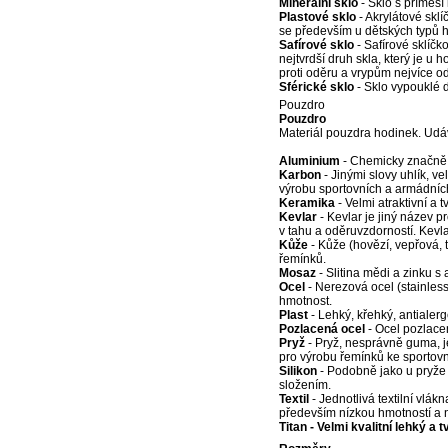
Minerální sklo
- Sklo s příměsí
Plastové sklo
- Akrylátové skl
se především u dětských typů 
Safírové sklo
- Safírové sklíčk
nejtvrdší druh skla, který je u
proti oděru a vrypům nejvíce o
Sférické sklo
- Sklo vypouklé do
Pouzdro
Pouzdro
Materiál pouzdra hodinek. Udá
Aluminium
- Chemicky značně o
Karbon
- Jinými slovy uhlík, v
výrobu sportovních a armádníc
Keramika
- Velmi atraktivní a 
Kevlar
- Kevlar je jiný název p
v tahu a oděruvzdorností. Kevla
Kůže
- Kůže (hovězí, vepřová, 
řemínků.
Mosaz
- Slitina mědi a zinku s
Ocel
- Nerezová ocel (stainless 
hmotnost.
Plast
- Lehký, křehký, antialerg
Pozlacená ocel
- Ocel pozlacen
Pryž
- Pryž, nesprávně guma, j
pro výrobu řemínků ke sportov
Silikon
- Podobně jako u pryže 
složením.
Textil
- Jednotlivá textilní vlákn
především nízkou hmotností a
Titan - Velmi kvalitní lehký a