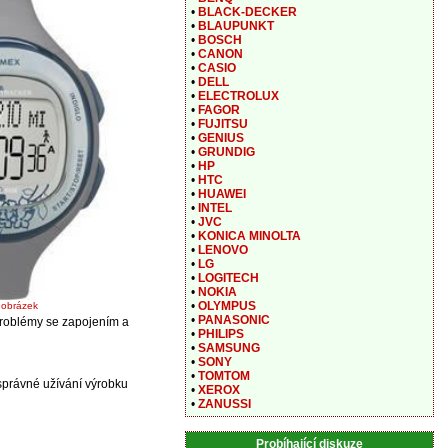
•
BLACK-DECKER
•
BLAUPUNKT
•
BOSCH
•
CANON
•
CASIO
•
DELL
•
ELECTROLUX
•
FAGOR
•
FUJITSU
•
GENIUS
•
GRUNDIG
•
HP
•
HTC
•
HUAWEI
•
INTEL
•
JVC
•
KONICA MINOLTA
•
LENOVO
•
LG
•
LOGITECH
•
NOKIA
•
OLYMPUS
t obrázek
•
PANASONIC
problémy se zapojením a
•
PHILIPS
•
SAMSUNG
•
SONY
•
TOMTOM
právné užívání výrobku
•
XEROX
•
ZANUSSI
Probíhající diskuze