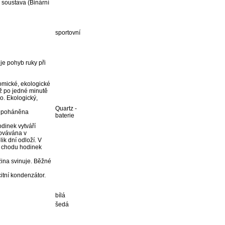
 soustava (Binární
sportovní
je pohyb ruky při
omické, ekologické
iž po jedné minutě
o. Ekologický,
Quartz -
je poháněna
baterie
dinek vytváří
hovávána v
ik dní odloží. V
í chodu hodinek
ina svinuje. Běžné
itní kondenzátor.
bílá
šedá