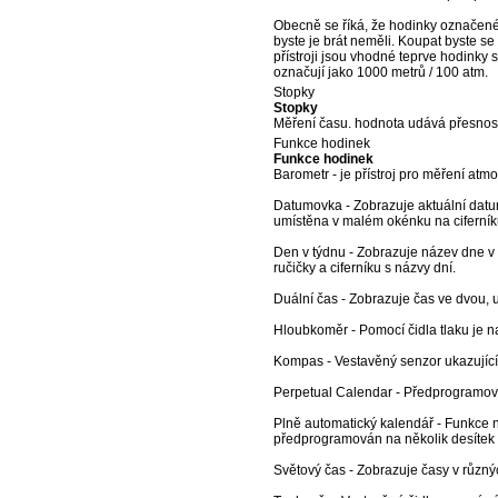
Obecně se říká, že hodinky označené 
byste je brát neměli. Koupat byste s
přístroji jsou vhodné teprve hodinky
označují jako 1000 metrů / 100 atm.
Stopky
Stopky
Měření času. hodnota udává přesnost
Funkce hodinek
Funkce hodinek
Barometr - je přístroj pro měření atm
Datumovka - Zobrazuje aktuální datu
umístěna v malém okénku na ciferník
Den v týdnu - Zobrazuje název dne v
ručičky a ciferníku s názvy dní.
Duální čas - Zobrazuje čas ve dvou,
Hloubkoměr - Pomocí čidla tlaku je n
Kompas - Vestavěný senzor ukazující
Perpetual Calendar - Předprogramova
Plně automatický kalendář - Funkce n
předprogramován na několik desítek 
Světový čas - Zobrazuje časy v různ