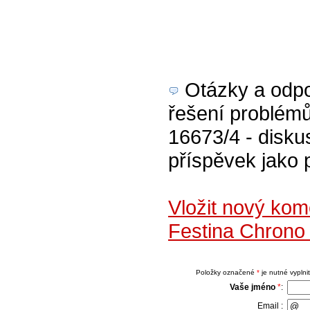
Otázky a odpov
řešení problém
16673/4 - diskus
příspěvek jako 
Vložit nový ko
Festina Chrono
Položky označené
*
je nutné vyplnit
Vaše jméno
*
:
Email :