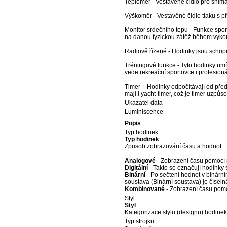
Teploměr - Vestavěné čidlo pro snímá
Výškoměr - Vestavěné čidlo tlaku s 
Monitor srdečního tepu - Funkce spor
na danou fyzickou zátěž během vykoná
Radiově řízené - Hodinky jsou schopny
Tréningové funkce - Tyto hodinky umí
vede rekreační sportovce i profesioná
Timer – Hodinky odpočítávají od pře
mají i yacht-timer, což je timer uzpůs
Ukazatel data
Luminiscence
Popis
Typ hodinek
Typ hodinek
Způsob zobrazování času a hodnot
Analogové
- Zobrazení času pomocí r
Digitální
- Takto se označují hodinky s
Binární
- Po sečtení hodnot v binárn
soustava (Binární soustava) je číseln
Kombinované
- Zobrazení času pomoc
Styl
Styl
Kategorizace stylu (designu) hodinek
Typ strojku