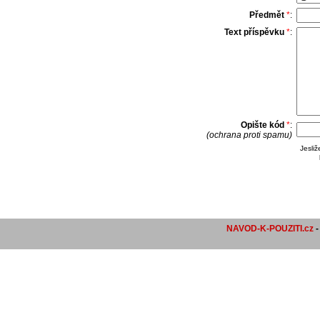
Předmět
*
:
Text příspěvku
*
:
Opište kód
*
:
(ochrana proti spamu)
Jesli
NAVOD-K-POUZITI.cz
-