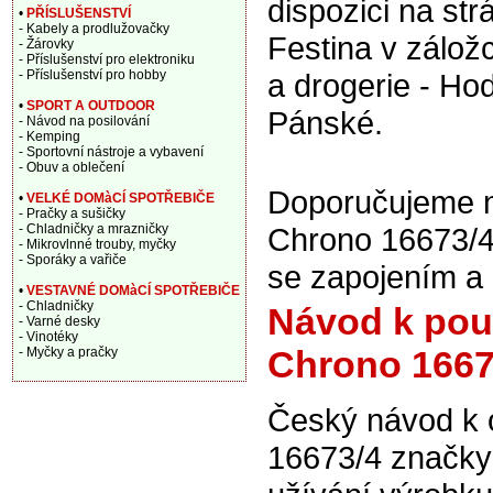
dispozici na st
•
PŘÍSLUŠENSTVÍ
- Kabely a prodlužovačky
Festina v zálož
- Žárovky
- Příslušenství pro elektroniku
- Příslušenství pro hobby
a drogerie - Hod
•
SPORT A OUTDOOR
Pánské.
- Návod na posilování
- Kemping
- Sportovní nástroje a vybavení
- Obuv a oblečení
Doporučujeme na
•
VELKÉ DOMàCÍ SPOTŘEBIČE
- Pračky a sušičky
- Chladničky a mrazničky
Chrono 16673/4,
- Mikrovlnné trouby, myčky
- Sporáky a vařiče
se zapojením a
•
VESTAVNÉ DOMàCÍ SPOTŘEBIČE
- Chladničky
Návod k pou
- Varné desky
- Vinotéky
Chrono 1667
- Myčky a pračky
Český návod k 
16673/4 značky