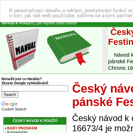
K personalizaci obsahu a reklam, poskytování funkcí s
o tom, jak náš web používáte, sdílíme se svými partner
NÁVOD K POUŽITÍ
| Zde najdete český návod!
Český
Festi
Návod k o
pánské Fe
Chrono 166
Nenašli jste co hledáte?
Zkuste Google vyhledávání!
Český návo
pánské Fes
Custom Search
Český návod k 
ČESKÝ NÁVOD K POUŽITÍ
16673/4 je možn
•
BABY PROGRAM
- Autosedačky