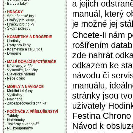
a jejich odstran
- Barvy a laky
manuál, který o
•
HRAČKY
- Společenské hry
- Hračky pro kluky
je možné jej stá
- Hračky pro holky
- Školní potřeby
Chcete-li nám 
•
KOSMETIKA A DROGERIE
- Hodinky
rošířením data
- Rady pro ženy
- Kosmetika a celulitida
zde nahrát odka
- Drogerie
•
MALÉ DOMàCÍ SPOTŘEBIČE
odkazem ke sta
- Kávovary, vařiče
- Vysavače, žehličky
návodu či servi
- Elektrické nádobí
- Péče o tělo
manuálu, ideáln
•
MOBILY A NAVIGACE
- Mobilní telefony
stránky jsou tv
- Vysílačky
- Navigace
uživately Hodin
- Zabezpečovací technika
•
POČÍTAČE A PŘÍSLUŠENSTVÍ
Festina Chrono
- Tablety
- Notebooky
Návod k obsluze
- Tiskárny a kancelář
- PC komponenty