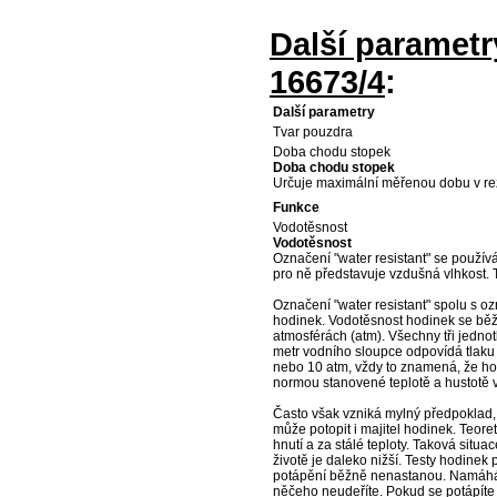
Další paramet
16673/4
:
Další parametry
Tvar pouzdra
Doba chodu stopek
Doba chodu stopek
Určuje maximální měřenou dobu v re
Funkce
Vodotěsnost
Vodotěsnost
Označení "water resistant" se použív
pro ně představuje vzdušná vlhkost.
Označení "water resistant" spolu s o
hodinek. Vodotěsnost hodinek se běž
atmosférách (atm). Všechny tři jednot
metr vodního sloupce odpovídá tlaku
nebo 10 atm, vždy to znamená, že hod
normou stanovené teplotě a hustotě 
Často však vzniká mylný předpoklad,
může potopit i majitel hodinek. Teore
hnutí a za stálé teploty. Taková si
životě je daleko nižší. Testy hodinek
potápění běžně nenastanou. Namáhání
něčeho neudeříte. Pokud se potápíte 