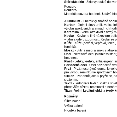
Sférické sklo
- Sklo vypouklé do tvaru
Pouzdro
Pouzdro
Materiál pouzdra hodinek. Udává hla
Aluminium
- Chemicky značně odolný 
Karbon
- Jinými slovy uhlík, velice 
výrobu sportovních a armádních hodi
Keramika
- Velmi atraktivní a tvrdý 
Kevlar
- Kevlar je jiný název pro pol
v tahu a oděruvzdorností. Kevlar se p
Kůže
- Kůže (hovězí, vepřová, telecí
řemínků.
Mosaz
- Slitina mědi a zinku s atrak
Ocel
- Nerezová ocel (stainless steel)
hmotnost.
Plast
- Lehký, křehký, antialergenní m
Pozlacená ocel
- Ocel pozlacená vrst
Pryž
- Pryž, nesprávně guma, je veli
pro výrobu řemínků ke sportovním h
Silikon
- Podobně jako u pryže se jed
složením.
Textil
- Jednotlivá textilní vlákna sple
především nízkou hmotností a nenár
Titan - Velmi kvalitní lehký a tvrdý
Rozměry
Šířka balení
Výška balení
Hloubka balení