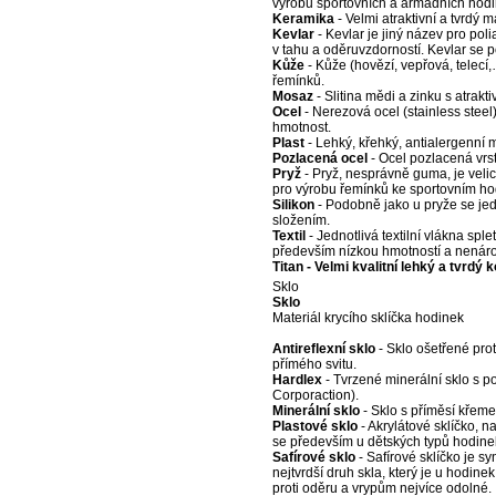
výrobu sportovních a armádních hodi
Keramika
- Velmi atraktivní a tvrdý 
Kevlar
- Kevlar je jiný název pro pol
v tahu a oděruvzdorností. Kevlar se p
Kůže
- Kůže (hovězí, vepřová, telecí
řemínků.
Mosaz
- Slitina mědi a zinku s atrak
Ocel
- Nerezová ocel (stainless steel)
hmotnost.
Plast
- Lehký, křehký, antialergenní m
Pozlacená ocel
- Ocel pozlacená vrst
Pryž
- Pryž, nesprávně guma, je veli
pro výrobu řemínků ke sportovním h
Silikon
- Podobně jako u pryže se jed
složením.
Textil
- Jednotlivá textilní vlákna sple
především nízkou hmotností a nenár
Titan - Velmi kvalitní lehký a tvrdý
Sklo
Sklo
Materiál krycího sklíčka hodinek
Antireflexní sklo
- Sklo ošetřené proti
přímého svitu.
Hardlex
- Tvrzené minerální sklo s 
Corporaction).
Minerální sklo
- Sklo s příměsí křemen
Plastové sklo
- Akrylátové sklíčko, n
se především u dětských typů hodine
Safírové sklo
- Safírové sklíčko je s
nejtvrdší druh skla, který je u hodin
proti oděru a vrypům nejvíce odolné.