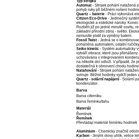
Typ strojku
Automat
- Strojek pohání natažená 
pohyb ruky při běžném nošení hodin
Quartz – baterie
- Práci vykonává ele
Citizen Eco-Drive
- Jedinečný systé
ekologické a estetické nároky. Konec
Rozběh již po jedné minutě osvitu, r
základní přírodní zdroj - světlo. Eko
nemusíte platit za výměny baterií.
Fossil Twist
- Jedná se o kombinovaný
poháněna automatem, ostatní ručičky
Seiko kinetic
- Systém automaticky vy
vytváří vibrace, které jsou přenášeny
uchovávána v integrovaném kondenzát
na několik dní odloží. V případě, že 
dostatečná k obnovení chodu hodine
Natahování
- Strojek pohání nataže
svinuje. Běžné hodinky vydrží jeden a
Quartz - solární napájení
- Solární p
kondenzátor.
Barva
Barva ciferníku
Barva řemínku/tahu
Materiál
Řemínek
Řemínek
Převládají materiál řemínku hodinek
Aluminium
- Chemicky značně odolný 
Karbon
- Jinými slovy uhlík, velice 