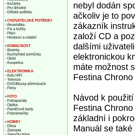
nebyl dodán sp
- Kočárky
- Pro těhotné
- Dětské potřeby
ačkoliv je to po
•
CHOVATELSKÉ POTŘEBY
zákazník instru
- Akvaristika
- Psi a kočky
založí CD a pozd
- Ptáci
- Hlodavci a ostatní
dalšími uživate
•
DOMàCNOST
- Biokrby
elektronickou k
- Kuchyňské pomůcky
- Úklid
- Koupelna
máte možnost s
•
ELEKTRONIKA
Festina Chrono
- Auto HIFI
- Televize
- DVD/Bluray přehrávače
- Filmy
Návod k použití
•
FOTO
- Fotoaparáty
Festina Chrono
- Optika
- Paměťové karty
- Fotorámečky
základní i pokr
•
HOBBY
Manuál se také
- Dílna
- Zahrada
- Sekačky trávy