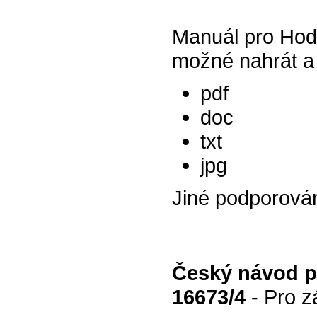
Manuál pro Hod
možné nahrát a 
pdf
doc
txt
jpg
Jiné podporová
Český návod p
16673/4
- Pro z