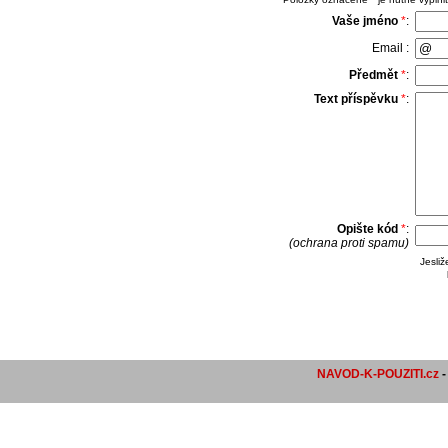
Vaše jméno
*
:
Email :
Předmět
*
:
Text příspěvku
*
:
Opište kód
*
:
(ochrana proti spamu)
Jesli
NAVOD-K-POUZITI.cz
-