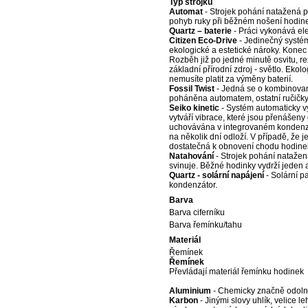
Typ strojku
Automat
- Strojek pohání natažená 
pohyb ruky při běžném nošení hodin
Quartz – baterie
- Práci vykonává ele
Citizen Eco-Drive
- Jedinečný systé
ekologické a estetické nároky. Konec
Rozběh již po jedné minutě osvitu, r
základní přírodní zdroj - světlo. Eko
nemusíte platit za výměny baterií.
Fossil Twist
- Jedná se o kombinovaný
poháněna automatem, ostatní ručičky
Seiko kinetic
- Systém automaticky vy
vytváří vibrace, které jsou přenášeny
uchovávána v integrovaném kondenzát
na několik dní odloží. V případě, že 
dostatečná k obnovení chodu hodine
Natahování
- Strojek pohání nataže
svinuje. Běžné hodinky vydrží jeden a
Quartz - solární napájení
- Solární p
kondenzátor.
Barva
Barva ciferníku
Barva řemínku/tahu
Materiál
Řemínek
Řemínek
Převládají materiál řemínku hodinek
Aluminium
- Chemicky značně odolný 
Karbon
- Jinými slovy uhlík, velice 