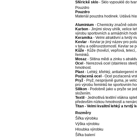
Sférické sklo
- Sklo vypouklé do tvaru
Pouzdro
Pouzdro
Materiál pouzdra hodinek. Udává hla
Aluminium
- Chemicky značně odolný 
Karbon
- Jinými slovy uhlík, velice 
výrobu sportovních a armádních hodi
Keramika
- Velmi atraktivní a tvrdý 
Kevlar
- Kevlar je jiný název pro pol
v tahu a oděruvzdorností. Kevlar se p
Kůže
- Kůže (hovězí, vepřová, telecí
řemínků.
Mosaz
- Slitina mědi a zinku s atrak
Ocel
- Nerezová ocel (stainless steel)
hmotnost.
Plast
- Lehký, křehký, antialergenní m
Pozlacená ocel
- Ocel pozlacená vrst
Pryž
- Pryž, nesprávně guma, je veli
pro výrobu řemínků ke sportovním h
Silikon
- Podobně jako u pryže se jed
složením.
Textil
- Jednotlivá textilní vlákna sple
především nízkou hmotností a nenár
Titan - Velmi kvalitní lehký a tvrdý
Rozměry
Šířka výrobku
Výška výrobku
Hloubka výrobku
Šířka balení