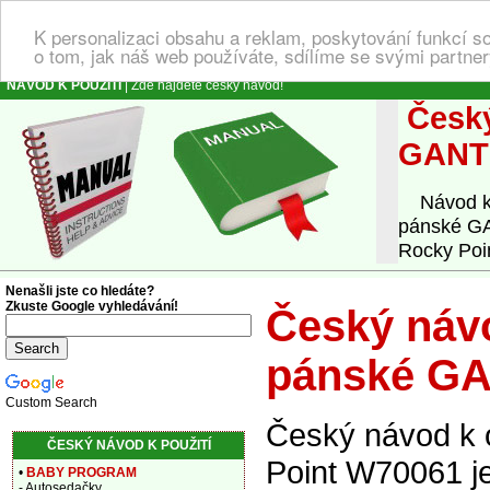
K personalizaci obsahu a reklam, poskytování funkcí s
o tom, jak náš web používáte, sdílíme se svými partner
NÁVOD K POUŽITÍ
| Zde najdete český návod!
Český
GANT 
Návod k o
pánské GA
Rocky Poin
Nenašli jste co hledáte?
Zkuste Google vyhledávání!
Český návo
pánské GA
Custom Search
Český návod k
ČESKÝ NÁVOD K POUŽITÍ
Point W70061 je
•
BABY PROGRAM
- Autosedačky