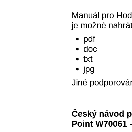
Manuál pro Ho
je možné nahrát
pdf
doc
txt
jpg
Jiné podporová
Český návod 
Point W70061
-