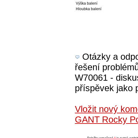
Výška balení
Hloubka balení
Otázky a odpov
řešení problém
W70061 - diskus
příspěvek jako 
Vložit nový ko
GANT Rocky Po
Položky označené
*
je nutné vyplnit