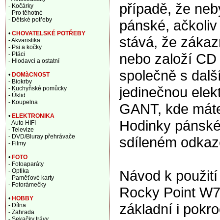
případě, že ne
- Kočárky
- Pro těhotné
- Dětské potřeby
pánské, ačkoliv
•
CHOVATELSKÉ POTŘEBY
stává, že zákaz
- Akvaristika
- Psi a kočky
nebo založí CD a
- Ptáci
- Hlodavci a ostatní
společně s dalš
•
DOMàCNOST
- Biokrby
jedinečnou elek
- Kuchyňské pomůcky
- Úklid
- Koupelna
GANT, kde máte
•
ELEKTRONIKA
Hodinky pánsk
- Auto HIFI
- Televize
- DVD/Bluray přehrávače
sdíleném odkaz
- Filmy
•
FOTO
- Fotoaparáty
Návod k použit
- Optika
- Paměťové karty
- Fotorámečky
Rocky Point W7
•
HOBBY
základní i pokr
- Dílna
- Zahrada
- Sekačky trávy