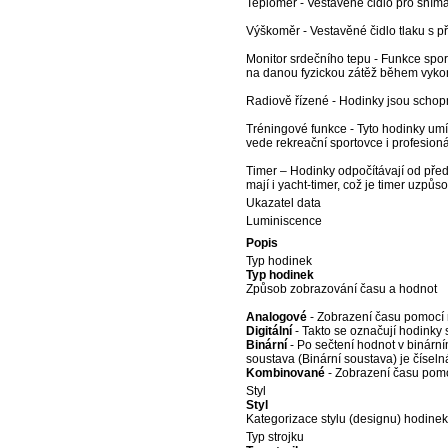
Teploměr - Vestavěné čidlo pro snímá
Výškoměr - Vestavěné čidlo tlaku s 
Monitor srdečního tepu - Funkce spor
na danou fyzickou zátěž během vykoná
Radiově řízené - Hodinky jsou schopny
Tréningové funkce - Tyto hodinky umí
vede rekreační sportovce i profesioná
Timer – Hodinky odpočítávají od pře
mají i yacht-timer, což je timer uzpůs
Ukazatel data
Luminiscence
Popis
Typ hodinek
Typ hodinek
Způsob zobrazování času a hodnot
Analogové
- Zobrazení času pomocí r
Digitální
- Takto se označují hodinky s
Binární
- Po sečtení hodnot v binárn
soustava (Binární soustava) je číseln
Kombinované
- Zobrazení času pomoc
Styl
Styl
Kategorizace stylu (designu) hodinek
Typ strojku