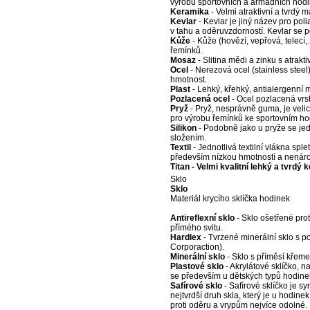
výrobu sportovních a armádních hodi
Keramika
- Velmi atraktivní a tvrdý 
Kevlar
- Kevlar je jiný název pro pol
v tahu a oděruvzdorností. Kevlar se p
Kůže
- Kůže (hovězí, vepřová, telecí
řemínků.
Mosaz
- Slitina mědi a zinku s atrak
Ocel
- Nerezová ocel (stainless steel)
hmotnost.
Plast
- Lehký, křehký, antialergenní m
Pozlacená ocel
- Ocel pozlacená vrst
Pryž
- Pryž, nesprávně guma, je veli
pro výrobu řemínků ke sportovním h
Silikon
- Podobně jako u pryže se jed
složením.
Textil
- Jednotlivá textilní vlákna sple
především nízkou hmotností a nenár
Titan - Velmi kvalitní lehký a tvrdý
Sklo
Sklo
Materiál krycího sklíčka hodinek
Antireflexní sklo
- Sklo ošetřené proti
přímého svitu.
Hardlex
- Tvrzené minerální sklo s 
Corporaction).
Minerální sklo
- Sklo s příměsí křemen
Plastové sklo
- Akrylátové sklíčko, n
se především u dětských typů hodine
Safírové sklo
- Safírové sklíčko je s
nejtvrdší druh skla, který je u hodin
proti oděru a vrypům nejvíce odolné.