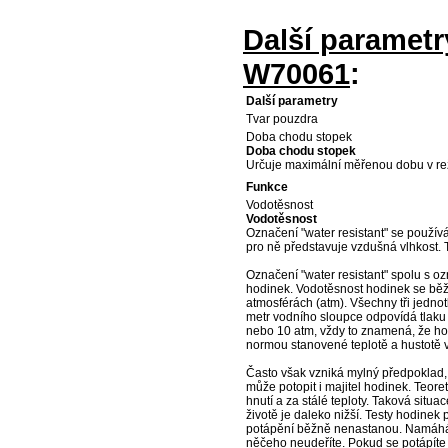
Další paramet
W70061
:
Další parametry
Tvar pouzdra
Doba chodu stopek
Doba chodu stopek
Určuje maximální měřenou dobu v re
Funkce
Vodotěsnost
Vodotěsnost
Označení "water resistant" se použív
pro ně představuje vzdušná vlhkost.
Označení "water resistant" spolu s o
hodinek. Vodotěsnost hodinek se běž
atmosférách (atm). Všechny tři jednot
metr vodního sloupce odpovídá tlaku
nebo 10 atm, vždy to znamená, že hod
normou stanovené teplotě a hustotě 
Často však vzniká mylný předpoklad,
může potopit i majitel hodinek. Teore
hnutí a za stálé teploty. Taková si
životě je daleko nižší. Testy hodinek
potápění běžně nenastanou. Namáhání
něčeho neudeříte. Pokud se potápíte 