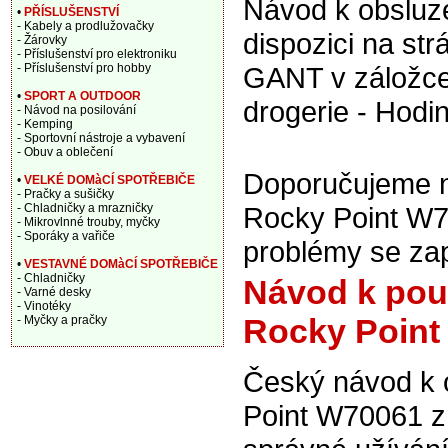
Návod k obsluze
•
PŘÍSLUŠENSTVÍ
- Kabely a prodlužovačky
dispozici na st
- Žárovky
- Příslušenství pro elektroniku
- Příslušenství pro hobby
GANT v záložce
•
SPORT A OUTDOOR
drogerie - Hodi
- Návod na posilování
- Kemping
- Sportovní nástroje a vybavení
- Obuv a oblečení
Doporučujeme n
•
VELKÉ DOMàCÍ SPOTŘEBIČE
- Pračky a sušičky
- Chladničky a mrazničky
Rocky Point W70
- Mikrovlnné trouby, myčky
- Sporáky a vařiče
problémy se za
•
VESTAVNÉ DOMàCÍ SPOTŘEBIČE
- Chladničky
Návod k pou
- Varné desky
- Vinotéky
Rocky Point
- Myčky a pračky
Český návod k
Point W70061 z