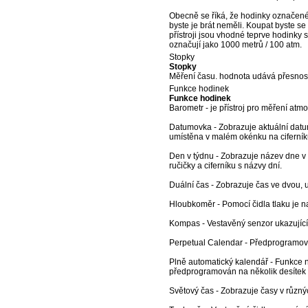
Obecně se říká, že hodinky označené 
byste je brát neměli. Koupat byste s
přístroji jsou vhodné teprve hodinky
označují jako 1000 metrů / 100 atm.
Stopky
Stopky
Měření času. hodnota udává přesnost
Funkce hodinek
Funkce hodinek
Barometr - je přístroj pro měření atm
Datumovka - Zobrazuje aktuální datu
umístěna v malém okénku na ciferník
Den v týdnu - Zobrazuje název dne v
ručičky a ciferníku s názvy dní.
Duální čas - Zobrazuje čas ve dvou,
Hloubkoměr - Pomocí čidla tlaku je n
Kompas - Vestavěný senzor ukazující
Perpetual Calendar - Předprogramova
Plně automatický kalendář - Funkce n
předprogramován na několik desítek 
Světový čas - Zobrazuje časy v různ