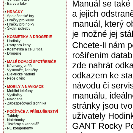
Manuál se také
- Barvy a laky
a jejich odstran
•
HRAČKY
- Společenské hry
- Hračky pro kluky
manuál, který o
- Hračky pro holky
- Školní potřeby
je možné jej st
•
KOSMETIKA A DROGERIE
- Hodinky
Chcete-li nám 
- Rady pro ženy
- Kosmetika a celulitida
rošířením data
- Drogerie
•
MALÉ DOMàCÍ SPOTŘEBIČE
zde nahrát odka
- Kávovary, vařiče
- Vysavače, žehličky
odkazem ke sta
- Elektrické nádobí
- Péče o tělo
návodu či servi
•
MOBILY A NAVIGACE
- Mobilní telefony
manuálu, ideáln
- Vysílačky
- Navigace
stránky jsou tv
- Zabezpečovací technika
•
POČÍTAČE A PŘÍSLUŠENSTVÍ
uživately Hodin
- Tablety
- Notebooky
GANT Rocky Po
- Tiskárny a kancelář
- PC komponenty