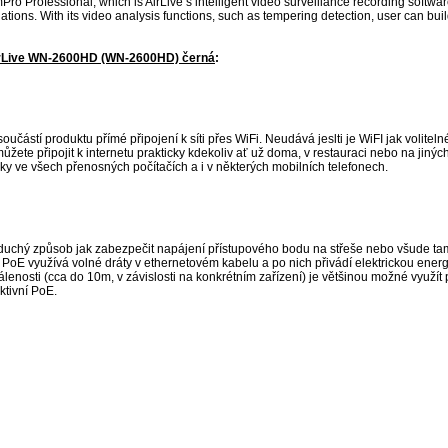
Professional, which is AirLive’s intelligent video surveillance recording software
ations. With its video analysis functions, such as tempering detection, user can buil
irLive WN-2600HD (WN-2600HD) černá
:
součástí produktu přímé připojení k síti přes WiFi. Neudává jeslti je WiFI jak volitelné
ůžete připojit k internetu prakticky kdekoliv ať už doma, v restauraci nebo na jinýc
cky ve všech přenosných počítačích a i v některých mobilních telefonech.
duchý způsob jak zabezpečit napájení přístupového bodu na střeše nebo všude tam
í PoE využívá volné dráty v ethernetovém kabelu a po nich přivádí elektrickou energ
lenosti (cca do 10m, v závislosti na konkrétním zařízení) je většinou možné využít
ktivní PoE.