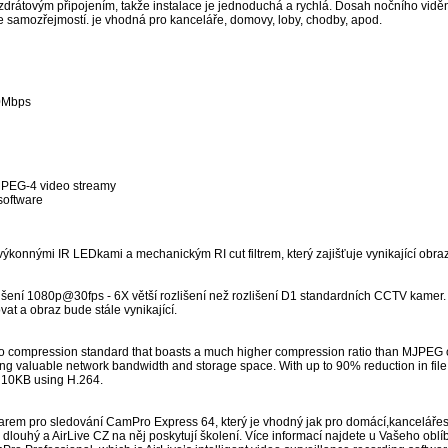
zdrátovým připojením, takže instalace je jednoduchá a rychlá. Dosah nočního viděn
 samozřejmostí. je vhodná pro kanceláře, domovy, loby, chodby, apod.
0Mbps
MPEG-4 video streamy
software
onnými IR LEDkami a mechanickým RI cut filtrem, který zajišťuje vynikající obraz j
šení 1080p@30fps - 6X větší rozlišení než rozlišení D1 standardních CCTV kamer. 
vat a obraz bude stále vynikající.
eo compression standard that boasts a much higher compression ratio than MJPEG 
ing valuable network bandwidth and storage space. With up to 90% reduction in fil
s 10KB using H.264.
m pro sledování CamPro Express 64, který je vhodný jak pro domácí,kancelářeské,
u dlouhý a AirLive CZ na něj poskytují školení. Více informací najdete u Vašeho ob