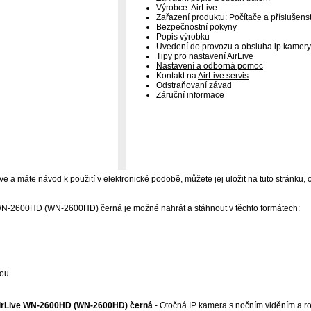
Výrobce: AirLive
Zařazení produktu: Počítače a příslušenst
Bezpečnostní pokyny
Popis výrobku
Uvedení do provozu a obsluha ip kamery
Tipy pro nastavení AirLive
Nastavení a odborná pomoc
Kontakt na
AirLive servis
Odstraňovaní závad
Záruční informace
ive a máte návod k použití v elektronické podobě, můžete jej uložit na tuto stránku, 
WN-2600HD (WN-2600HD) černá je možné nahrát a stáhnout v těchto formátech:
ou.
AirLive WN-2600HD (WN-2600HD) černá
- Otočná IP kamera s nočním viděním a ro