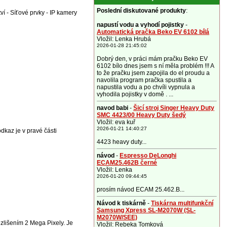
Poslední diskutované produkty
:
ví - Síťové prvky - IP kamery
napustí vodu a vyhodí pojistky
-
Automatická pračka Beko EV 6102 bílá
Vložil: Lenka Hrubá
2026-01-28 21:45:02
Dobrý den, v práci mám pračku Beko EV
6102 bílo dnes jsem s ní měla problém !!! A
to že pračku jsem zapojila do el proudu a
navolila program pračka spustila a
napustila vodu a po chvíli vypnula a
vyhodila pojistky v domě . ...
navod babi
-
Šicí stroj Singer Heavy Duty
SMC 4423/00 Heavy Duty šedý
Vložil: eva kuř
2026-01-21 14:40:27
odkaz je v pravé části
4423 heavy duty...
návod
-
Espresso DeLonghi
ECAM25.462B černé
Vložil: Lenka
2026-01-20 09:44:45
prosím návod ECAM 25.462.B...
Návod k tiskárně
-
Tiskárna multifunkční
Samsung Xpress SL-M2070W (SL-
M2070W/SEE)
zlišením 2 Mega Pixely. Je
Vložil: Rebeka Tomková