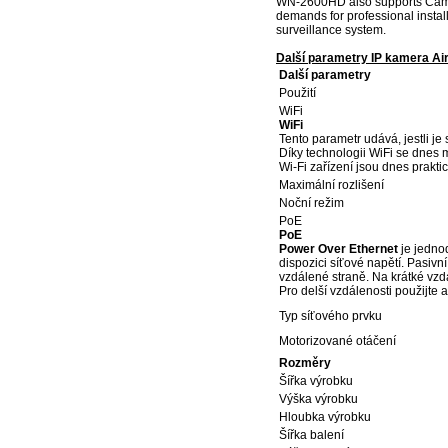
WN-2600HD also supports CamPro 
demands for professional install
surveillance system.
Další parametry IP kamera A
Další parametry
Použití
WiFi
WiFi
Tento parametr udává, jestli je 
Díky technologii WiFi se dnes m
Wi-Fi zařízení jsou dnes prakti
Maximální rozlišení
Noční režim
PoE
PoE
Power Over Ethernet
je jedno
dispozici síťové napětí. Pasivn
vzdálené straně. Na krátké vzdá
Pro delší vzdálenosti použijte a
Typ síťového prvku
Motorizované otáčení
Rozměry
Šířka výrobku
Výška výrobku
Hloubka výrobku
Šířka balení