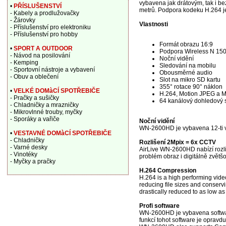
vybavena jak drátovým, tak i be
•
PŘÍSLUŠENSTVÍ
metrů. Podpora kodeku H.264 je
- Kabely a prodlužovačky
- Žárovky
Vlastnosti
- Příslušenství pro elektroniku
- Příslušenství pro hobby
Formát obrazu 16:9
•
SPORT A OUTDOOR
Podpora Wireless N 15
- Návod na posilování
Noční vidění
- Kemping
Sledování na mobilu
- Sportovní nástroje a vybavení
Obousměrné audio
- Obuv a oblečení
Slot na mikro SD kartu
355° rotace 90° náklon
•
VELKÉ DOMàCÍ SPOTŘEBIČE
H.264, Motion JPEG a 
- Pračky a sušičky
64 kanálový dohledový 
- Chladničky a mrazničky
- Mikrovlnné trouby, myčky
- Sporáky a vařiče
Noční vidění
WN-2600HD je vybavena 12-ti výk
•
VESTAVNÉ DOMàCÍ SPOTŘEBIČE
- Chladničky
Rozlišení 2Mpix = 6x CCTV
- Varné desky
AirLive WN-2600HD nabízí rozli
- Vinotéky
problém obraz i digitálně zvětšo
- Myčky a pračky
H.264 Compression
H.264 is a high performing vid
reducing file sizes and conserv
drastically reduced to as low a
Profi software
WN-2600HD je vybavena software
funkcí tohot software je opravd