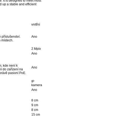
. It is designed to meet most
d up a stable and efficient
vnitřní
 příslušenství.
Ano
h místech.
2 Mpix
Ano
, kde není k
Ano
ii do zařízení na
 právě pasivní PoE.
IP
kamera
Ano
8 cm
9 cm
8 cm
15 cm