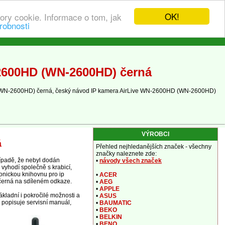
OK!
ory cookie. Informace o tom, jak
robnosti
-2600HD (WN-2600HD) černá
D (WN-2600HD) černá, český návod IP kamera AirLive WN-2600HD (WN-2600HD)
VÝROBCI
á
Přehled nejhledanějších značek - všechny
značky naleznete zde:
ípadě, že nebyl dodán
•
návody všech značek
 vyhodí společně s krabicí,
ronickou knihovnu pro ip
•
ACER
černá na sdíleném odkaze.
•
AEG
•
APPLE
ladní i pokročilé možnosti a
•
ASUS
 popisuje servisní manuál,
•
BAUMATIC
•
BEKO
•
BELKIN
•
BENQ