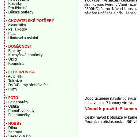
s odkazem ke stažení českého n
- Kočárky
stránky jsou tvořeny Vámi - už
- Pro těhotné
2600HD) černá. Návod k obsluze 
- Dětské potřeby
záložce Počítače a příslušenství
•
CHOVATELSKÉ POTŘEBY
- Akvaristika
- Psi a kočky
- Ptáci
- Hlodavci a ostatní
•
DOMàCNOST
- Biokrby
- Kuchyňské pomůcky
- Úklid
- Koupelna
•
ELEKTRONIKA
- Auto HIFI
- Televize
- DVD/Bluray přehrávače
- Filmy
•
FOTO
Doporučujeme navštívit diskuz
- Fotoaparáty
nastavením IP kamery AirLive.
- Optika
Návod k použití IP kame
- Paměťové karty
- Fotorámečky
Český návod k obsluze IP kame
Počítače a příslušenství - Síťov
•
HOBBY
- Dílna
- Zahrada
- Sekačky trávy