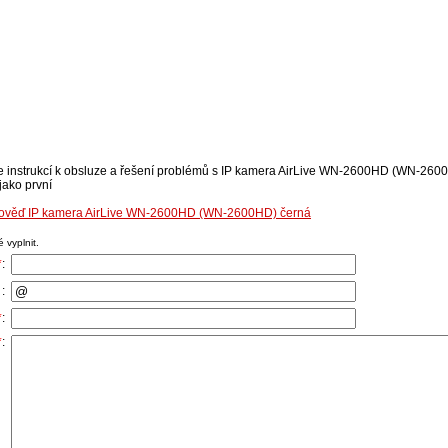
se instrukcí k obsluze a řešení problémů s IP kamera AirLive WN-2600HD (WN-2600
jako první
dpověď IP kamera AirLive WN-2600HD (WN-2600HD) černá
 vyplnit.
*
:
:
*
:
*
: