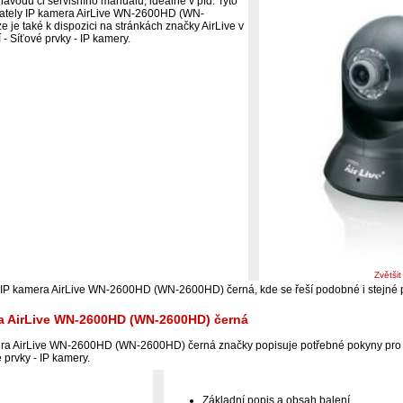
ávodu či servisního manuálu, ideálně v pfd. Tyto
ivately IP kamera AirLive WN-2600HD (WN-
je také k dispozici na stránkách značky AirLive v
 - Síťové prvky - IP kamery.
Zvětši
i IP kamera AirLive WN-2600HD (WN-2600HD) černá, kde se řeší podobné i stejné
ra AirLive WN-2600HD (WN-2600HD) černá
ra AirLive WN-2600HD (WN-2600HD) černá značky popisuje potřebné pokyny pro 
é prvky - IP kamery.
Základní popis a obsah balení