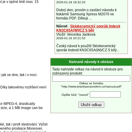
í je v úplné tmě max. 15
2026-01-18 18:32:20
Dobrý den, prosím o zaslání návodu k
tiskárně Samsung Xpress M2070 ve
formátu PDF. Děkuji ...
Návod
-
Sklokeramický sporák Indesit
KN3C65A(W)/CZ S bílý
Vložil: Veronika Janková
2026-01-16 20:21:52
Český návod k použití Sklokeramický
sporák Indesit KN3C65A(W)/CZ S bílý...
Nahrané návody k obsluze
Tady nahrejte odkaz na návod k obsluze pro
zobrazený produkt:
ak ve dne, tak i v noci.
Odkaz ve formátu
"http://www.strankasnavodem.cz/manual.pdf"
Díky takovému rozlišení není
Opište kód: "navod"
or MPEG-4, drastically
e size, a 1 MB image can be
 tak i profi sledování. Výčet
líbeného prodejce.Moreover,