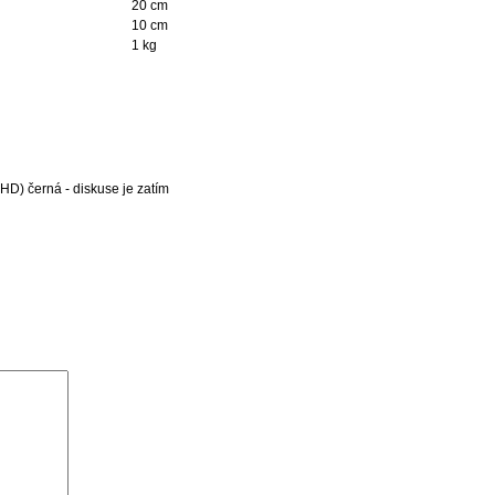
20 cm
10 cm
1 kg
HD) černá - diskuse je zatím