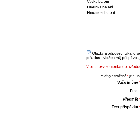
Výška balení
Hloubka balení
Hmotnost balení
Otázky a odpovědi týkající 
prázdná - vložte svůj příspěvek 
Vložit nový komentář/dotaz/o
Položky označené
*
je nutné
Vaše jméno
Email 
Předmět
Text příspěvku