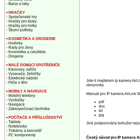
- Barvy a laky
•
HRAČKY
- Společenské hry
- Hračky pro kluky
- Hračky pro holky
- Školní potřeby
•
KOSMETIKA A DROGERIE
- Hodinky
- Rady pro ženy
- Kosmetika a celulitida
- Drogerie
•
MALÉ DOMàCÍ SPOTŘEBIČE
- Kávovary, vařiče
- Vysavače, žehličky
- Elektrické nádobí
Jste-li majitelem ip kamery AirL
- Péče o tělo
obrazovky.
•
MOBILY A NAVIGACE
Manuál pro IP kamera AirLive 
- Mobilní telefony
- Vysílačky
pdf
- Navigace
doc
- Zabezpečovací technika
txt
jpg
•
POČÍTAČE A PŘÍSLUŠENSTVÍ
- Tablety
Jiné podporovány bohužel nejs
- Notebooky
- Tiskárny a kancelář
- PC komponenty
Český návod pro IP kamera 