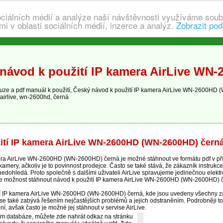
ociálních médií a analýze naší návštěvnosti využíváme soub
i v oblasti sociálních médií, inzerce a analýz.
Zobrazit pod
návod k použití IP kamera AirLive WN
ze a pdf manuál k použití, Český návod k použití IP kamera AirLive WN-2600H
airlive, wn-2600hd, černá
ití IP kamera AirLive WN-2600HD (WN-2600HD) čern
ra AirLive WN-2600HD (WN-2600HD) černá je možné stáhnout ve formátu pdf v př
mery, ačkoliv je to povinnost prodejce. Často se také stává, že zákazník instrukce
 nedohledá. Proto společně s dalšími uživateli AirLive spravujeme jedinečnou elekt
te možnost stáhnout návod k použití IP kamera AirLive WN-2600HD (WN-2600HD) 
cí IP kamera AirLive WN-2600HD (WN-2600HD) černá, kde jsou uvedeny všechny zák
se také zabývá řešením nejčastějších problémů a jejich odstraněním. Podrobněji to
ní, avšak často je možné jej stáhnout v servise AirLive.
ím databáze, můžete zde nahrát odkaz na stránku