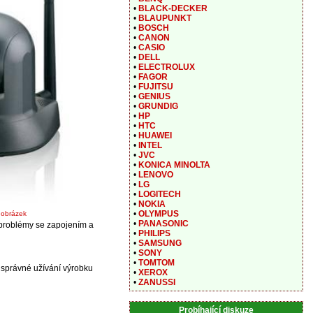
•
BLACK-DECKER
•
BLAUPUNKT
•
BOSCH
•
CANON
•
CASIO
•
DELL
•
ELECTROLUX
•
FAGOR
•
FUJITSU
•
GENIUS
•
GRUNDIG
•
HP
•
HTC
•
HUAWEI
•
INTEL
•
JVC
•
KONICA MINOLTA
•
LENOVO
•
LG
•
LOGITECH
•
NOKIA
•
OLYMPUS
t obrázek
•
PANASONIC
 problémy se zapojením a
•
PHILIPS
•
SAMSUNG
•
SONY
•
TOMTOM
správné užívání výrobku
•
XEROX
•
ZANUSSI
Probíhající diskuze