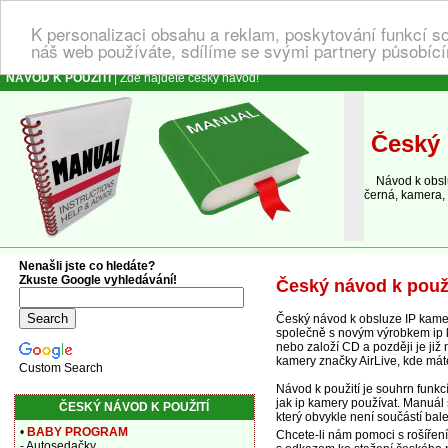
K personalizaci obsahu a reklam, poskytování funkcí s
náš web používáte, sdílíme se svými partnery působícím
NÁVOD K POUŽITÍ
| Zde najdete český návod!
Český 
Návod k obslu
černá, kamera, 
Nenašli jste co hledáte?
Zkuste Google vyhledávání!
Český návod k použ
Český návod k obsluze IP kame
společně s novým výrobkem ip ka
nebo založí CD a později je již
kamery značky AirLive, kde má
Custom Search
Návod k použití je souhrn funk
jak ip kamery používat. Manuál 
ČESKÝ NÁVOD K POUŽITÍ
který obvykle není součástí bale
•
BABY PROGRAM
Chcete-li nám pomoci s rošířen
- Autosedačky