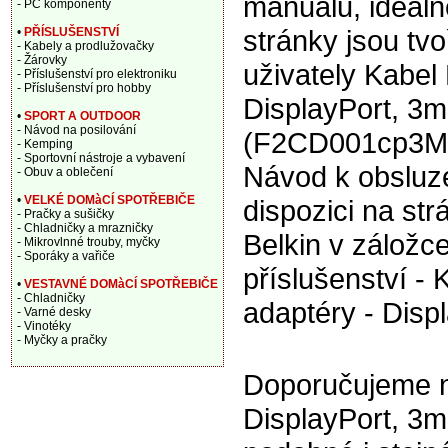
manuálu, ideáln
- PC komponenty
stránky jsou tv
•
PŘÍSLUŠENSTVÍ
- Kabely a prodlužovačky
- Žárovky
uživately Kabel
- Příslušenství pro elektroniku
- Příslušenství pro hobby
DisplayPort, 3m
•
SPORT A OUTDOOR
- Návod na posilování
(F2CD001cp3M)
- Kemping
- Sportovní nástroje a vybavení
Návod k obsluze
- Obuv a oblečení
•
VELKÉ DOMàCÍ SPOTŘEBIČE
dispozici na st
- Pračky a sušičky
- Chladničky a mrazničky
Belkin v záložc
- Mikrovlnné trouby, myčky
- Sporáky a vařiče
příslušenství - 
•
VESTAVNÉ DOMàCÍ SPOTŘEBIČE
- Chladničky
adaptéry - Displ
- Varné desky
- Vinotéky
- Myčky a pračky
Doporučujeme na
DisplayPort, 3