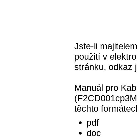
Jste-li majitele
použití v elektr
stránku, odkaz 
Manuál pro Kabe
(F2CD001cp3M) 
těchto formátec
pdf
doc