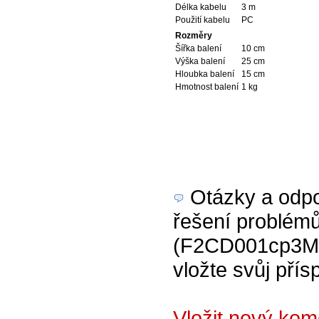
Délka kabelu
3 m
Použití kabelu
PC
Rozměry
Šířka balení
10 cm
Výška balení
25 cm
Hloubka balení
15 cm
Hmotnost balení
1 kg
Otázky a odpov
řešení problémů
(F2CD001cp3M) 
vložte svůj přís
Vložit nový ko