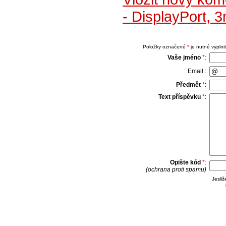
- DisplayPort,
Položky označené
*
je nutné vyplnit
Vaše jméno
*
:
Email :
Předmět
*
:
Text příspěvku
*
:
Opište kód
*
:
(ochrana proti spamu)
Jesli