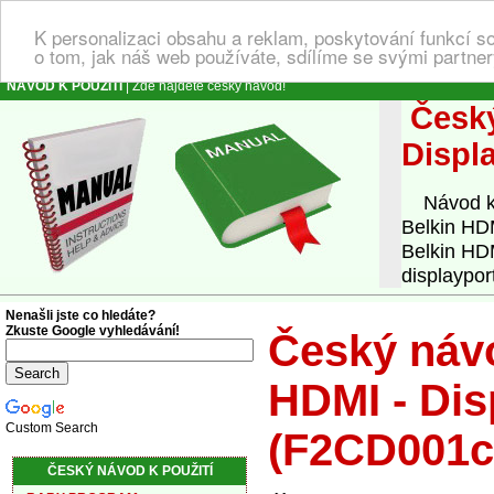
K personalizaci obsahu a reklam, poskytování funkcí s
o tom, jak náš web používáte, sdílíme se svými partner
NÁVOD K POUŽITÍ
| Zde najdete český návod!
Český
Displ
Návod k o
Belkin HD
Belkin HDM
displaypor
Nenašli jste co hledáte?
Zkuste Google vyhledávání!
Český návo
HDMI - Dis
Custom Search
(F2CD001c
ČESKÝ NÁVOD K POUŽITÍ