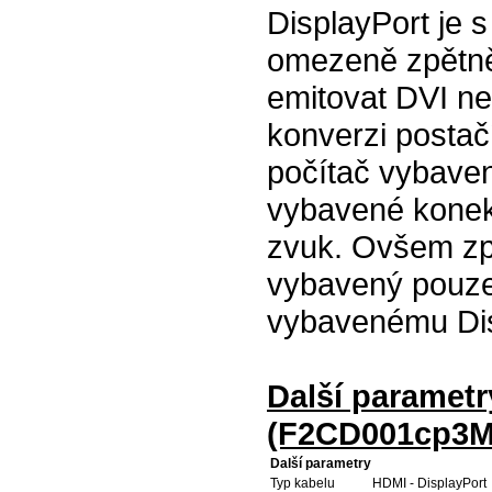
DisplayPort je 
omezeně zpětně 
emitovat DVI ne
konverzi postačí
počítač vybaven
vybavené konek
zvuk. Ovšem zp
vybavený pouze
vybavenému Disp
Další parametr
(F2CD001cp3M
Další parametry
Typ kabelu
HDMI - DisplayPort