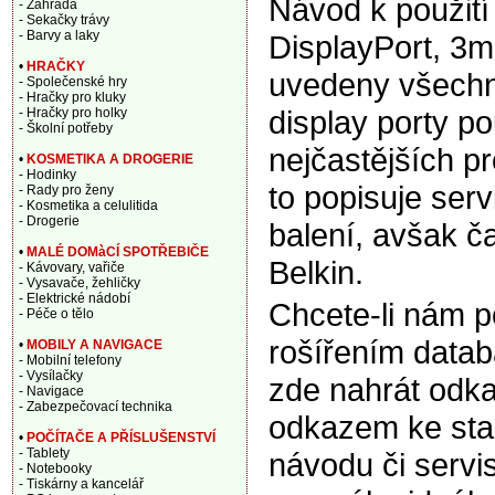
Návod k použití
- Zahrada
- Sekačky trávy
- Barvy a laky
DisplayPort, 3
•
HRAČKY
uvedeny všechny
- Společenské hry
- Hračky pro kluky
display porty p
- Hračky pro holky
- Školní potřeby
nejčastějších p
•
KOSMETIKA A DROGERIE
- Hodinky
to popisuje ser
- Rady pro ženy
- Kosmetika a celulitida
- Drogerie
balení, avšak ča
•
MALÉ DOMàCÍ SPOTŘEBIČE
Belkin.
- Kávovary, vařiče
- Vysavače, žehličky
- Elektrické nádobí
Chcete-li nám 
- Péče o tělo
rošířením data
•
MOBILY A NAVIGACE
- Mobilní telefony
- Vysílačky
zde nahrát odka
- Navigace
- Zabezpečovací technika
odkazem ke sta
•
POČÍTAČE A PŘÍSLUŠENSTVÍ
- Tablety
návodu či servi
- Notebooky
- Tiskárny a kancelář