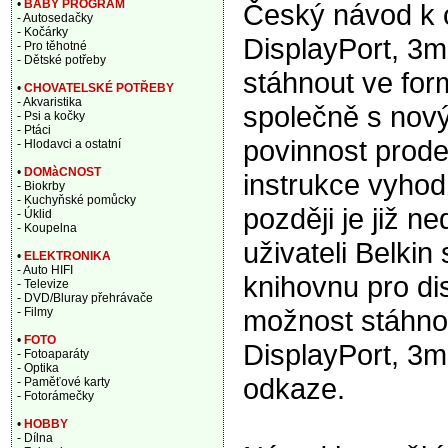
•
BABY PROGRAM
Český návod k 
- Autosedačky
- Kočárky
DisplayPort, 3
- Pro těhotné
- Dětské potřeby
stáhnout ve for
•
CHOVATELSKÉ POTŘEBY
- Akvaristika
společně s nový
- Psi a kočky
- Ptáci
povinnost prode
- Hlodavci a ostatní
•
DOMàCNOST
instrukce vyhod
- Biokrby
- Kuchyňské pomůcky
později je již n
- Úklid
- Koupelna
uživateli Belki
•
ELEKTRONIKA
- Auto HIFI
knihovnu pro di
- Televize
- DVD/Bluray přehrávače
možnost stáhnou
- Filmy
•
FOTO
DisplayPort, 3
- Fotoaparáty
- Optika
odkaze.
- Paměťové karty
- Fotorámečky
•
HOBBY
- Dílna