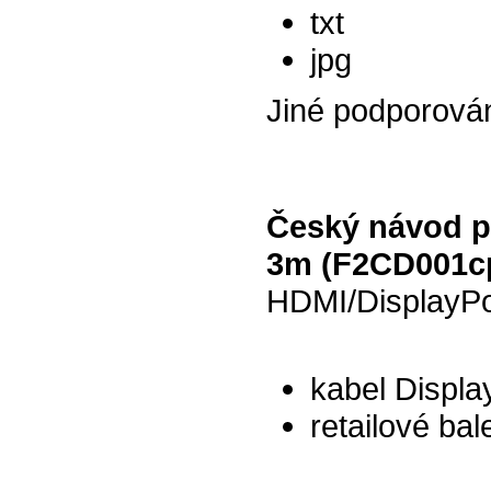
txt
jpg
Jiné podporová
Český návod pr
3m (F2CD001c
HDMI/DisplayPo
kabel Displa
retailové bale