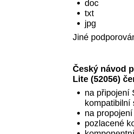
doc
txt
jpg
Jiné podporová
Český návod p
Lite (52056) če
na připojení
kompatibilní
na propojen
pozlacené ko
komponentní 