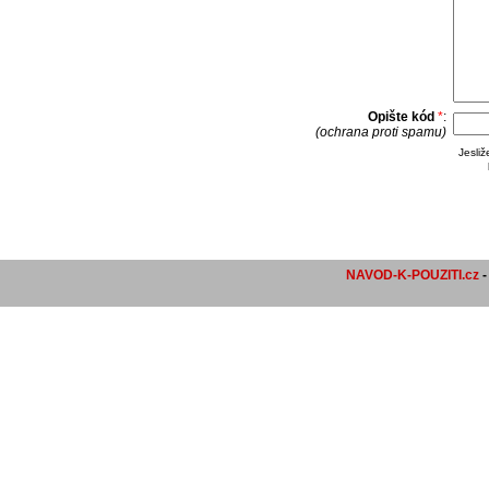
Opište kód
*
:
(ochrana proti spamu)
Jesli
NAVOD-K-POUZITI.cz
-