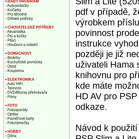
Slim a Lite (52
•
BABY PROGRAM
- Autosedačky
pdf v případě, 
- Kočárky
- Pro těhotné
- Dětské potřeby
výrobkem přísluš
•
CHOVATELSKÉ POTŘEBY
povinnost prode
- Akvaristika
- Psi a kočky
instrukce vyhod
- Ptáci
- Hlodavci a ostatní
později je již n
•
DOMàCNOST
- Biokrby
uživateli Hama 
- Kuchyňské pomůcky
- Úklid
- Koupelna
knihovnu pro př
•
ELEKTRONIKA
kde máte možno
- Auto HIFI
- Televize
- DVD/Bluray přehrávače
HD AV pro PSP S
- Filmy
odkaze.
•
FOTO
- Fotoaparáty
- Optika
- Paměťové karty
- Fotorámečky
Návod k použití
•
HOBBY
PSP Slim a Lite
- Dílna