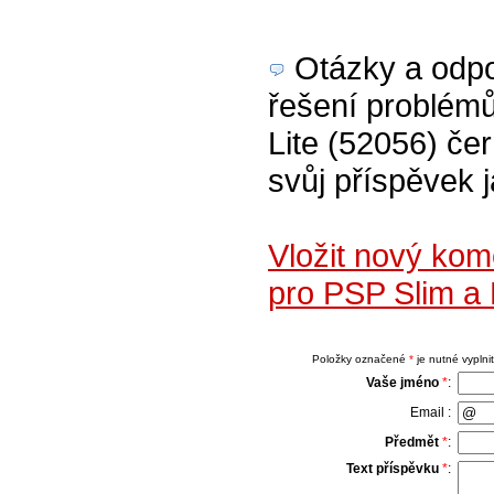
Otázky a odpov
řešení problém
Lite (52056) čer
svůj příspěvek 
Vložit nový ko
pro PSP Slim a 
Položky označené
*
je nutné vyplnit
Vaše jméno
*
:
Email :
Předmět
*
:
Text příspěvku
*
: