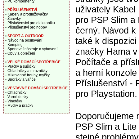
- PC komponenty
uživately Kabe
•
PŘÍSLUŠENSTVÍ
- Kabely a prodlužovačky
pro PSP Slim a 
- Žárovky
- Příslušenství pro elektroniku
- Příslušenství pro hobby
černý. Návod k 
•
SPORT A OUTDOOR
také k dispozic
- Návod na posilování
- Kemping
značky Hama v 
- Sportovní nástroje a vybavení
- Obuv a oblečení
Počítače a přísl
•
VELKÉ DOMàCÍ SPOTŘEBIČE
- Pračky a sušičky
a herní konzole 
- Chladničky a mrazničky
- Mikrovlnné trouby, myčky
- Sporáky a vařiče
Příslušenství - 
•
VESTAVNÉ DOMàCÍ SPOTŘEBIČE
pro Playstation.
- Chladničky
- Varné desky
- Vinotéky
- Myčky a pračky
Doporučujeme n
PSP Slim a Lite
stejné problém