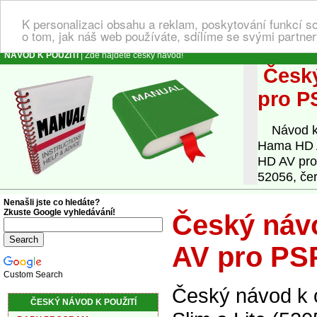
K personalizaci obsahu a reklam, poskytování funkcí s
o tom, jak náš web používáte, sdílíme se svými partner
NÁVOD K POUŽITÍ
| Zde najdete český návod!
Český
pro PS
Návod k o
Hama HD A
HD AV pro 
52056, če
Nenašli jste co hledáte?
Zkuste Google vyhledávání!
Český náv
AV pro PSP
Custom Search
Český návod k 
ČESKÝ NÁVOD K POUŽITÍ