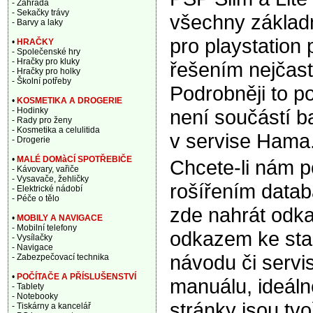
- Zahrada
- Sekačky trávy
všechny základní
- Barvy a laky
pro playstation
•
HRAČKY
- Společenské hry
- Hračky pro kluky
řešením nejčast
- Hračky pro holky
- Školní potřeby
Podrobněji to p
•
KOSMETIKA A DROGERIE
není součástí b
- Hodinky
- Rady pro ženy
- Kosmetika a celulitida
v servise Hama
- Drogerie
•
MALÉ DOMàCÍ SPOTŘEBIČE
Chcete-li nám 
- Kávovary, vařiče
- Vysavače, žehličky
rošířením data
- Elektrické nádobí
- Péče o tělo
zde nahrát odka
•
MOBILY A NAVIGACE
- Mobilní telefony
odkazem ke sta
- Vysílačky
- Navigace
návodu či servi
- Zabezpečovací technika
•
POČÍTAČE A PŘÍSLUŠENSTVÍ
manuálu, ideáln
- Tablety
- Notebooky
stránky jsou tv
- Tiskárny a kancelář