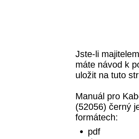
Jste-li majitele
máte návod k po
uložit na tuto s
Manuál pro Kab
(52056) černý j
formátech:
pdf