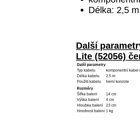
Délka: 2,5 m
Další paramet
Lite (52056) če
Další parametry
Typ kabelu
komponentní kabel
Délka kabelu
2.5 m
Použití kabelu
herní konzole
Rozměry
Šířka balení
14 cm
Výška balení
4 cm
Hloubka balení
23 cm
Hmotnost balení
1 kg