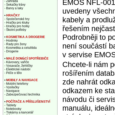
EMOS NFL-001 
- Zahrada
- Sekačky trávy
- Barvy a laky
uvedeny všechny
•
HRAČKY
kabely a prodlu
- Společenské hry
- Hračky pro kluky
řešením nejčast
- Hračky pro holky
- Školní potřeby
Podrobněji to p
•
KOSMETIKA A DROGERIE
- Hodinky
není součástí b
- Rady pro ženy
- Kosmetika a celulitida
- Drogerie
v servise EMOS
•
MALÉ DOMàCÍ SPOTŘEBIČE
Chcete-li nám 
- Kávovary, vařiče
- Vysavače, žehličky
- Elektrické nádobí
rošířením data
- Péče o tělo
zde nahrát odka
•
MOBILY A NAVIGACE
- Mobilní telefony
- Vysílačky
odkazem ke sta
- Navigace
- Zabezpečovací technika
návodu či servi
•
POČÍTAČE A PŘÍSLUŠENSTVÍ
- Tablety
manuálu, ideáln
- Notebooky
- Tiskárny a kancelář