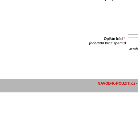
Opište kód
*
:
(ochrana proti spamu)
Jesli
NAVOD-K-POUZITI.cz
-