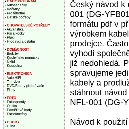
•
BABY PROGRAM
Český návod k 
- Autosedačky
- Kočárky
001 (DG-YFB01)
- Pro těhotné
- Dětské potřeby
formátu pdf v p
•
CHOVATELSKÉ POTŘEBY
- Akvaristika
výrobkem kabely
- Psi a kočky
- Ptáci
prodejce. Často
- Hlodavci a ostatní
•
DOMàCNOST
vyhodí společně
- Biokrby
- Kuchyňské pomůcky
již nedohledá. 
- Úklid
- Koupelna
spravujeme jedi
•
ELEKTRONIKA
- Auto HIFI
kabely a prodl
- Televize
- DVD/Bluray přehrávače
stáhnout návod
- Filmy
•
FOTO
NFL-001 (DG-YF
- Fotoaparáty
- Optika
- Paměťové karty
- Fotorámečky
Návod k použití
•
HOBBY
- Dílna