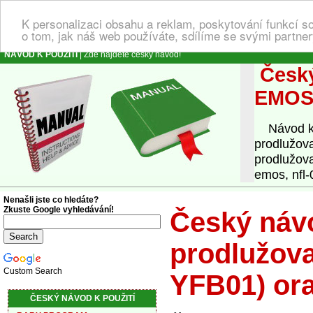
K personalizaci obsahu a reklam, poskytování funkcí s
o tom, jak náš web používáte, sdílíme se svými partner
NÁVOD K POUŽITÍ
| Zde najdete český návod!
Český
EMOS 
Návod k o
prodlužov
prodlužov
emos, nfl-
Nenašli jste co hledáte?
Zkuste Google vyhledávání!
Český návo
prodlužov
Custom Search
YFB01) or
ČESKÝ NÁVOD K POUŽITÍ