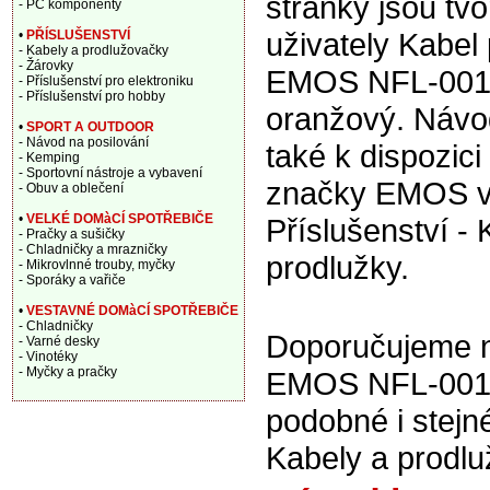
stránky jsou tv
- PC komponenty
uživately Kabel
•
PŘÍSLUŠENSTVÍ
- Kabely a prodlužovačky
- Žárovky
EMOS NFL-001
- Příslušenství pro elektroniku
- Příslušenství pro hobby
oranžový. Návod
•
SPORT A OUTDOOR
- Návod na posilování
také k dispozic
- Kemping
- Sportovní nástroje a vybavení
značky EMOS v
- Obuv a oblečení
•
VELKÉ DOMàCÍ SPOTŘEBIČE
Příslušenství - 
- Pračky a sušičky
- Chladničky a mrazničky
prodlužky.
- Mikrovlnné trouby, myčky
- Sporáky a vařiče
•
VESTAVNÉ DOMàCÍ SPOTŘEBIČE
- Chladničky
Doporučujeme na
- Varné desky
- Vinotéky
- Myčky a pračky
EMOS NFL-001 
podobné i stej
Kabely a prodl