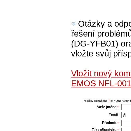
Otázky a odpov
řešení problém
(DG-YFB01) oran
vložte svůj přís
Vložit nový kom
EMOS NFL-001 
Položky označené
*
je nutné vyplnit
Vaše jméno
*
:
Email :
Předmět
*
:
Text příspěvku
*
: