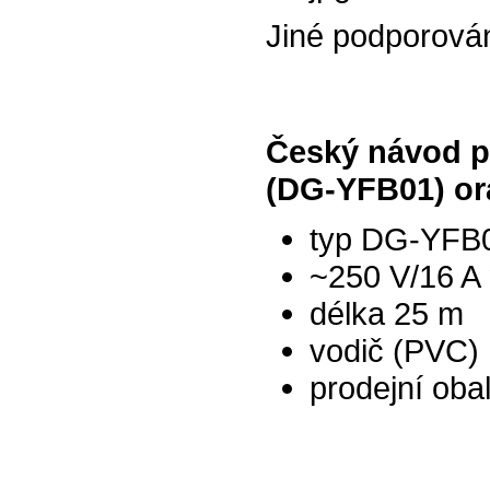
Jiné podporová
Český návod p
(DG-YFB01) o
typ DG-YFB
~250 V/16 A
délka 25 m
vodič (PVC)
prodejní obal