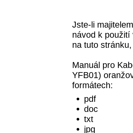
Jste-li majitel
návod k použití 
na tuto stránku,
Manuál pro Kab
YFB01) oranžový
formátech:
pdf
doc
txt
jpg