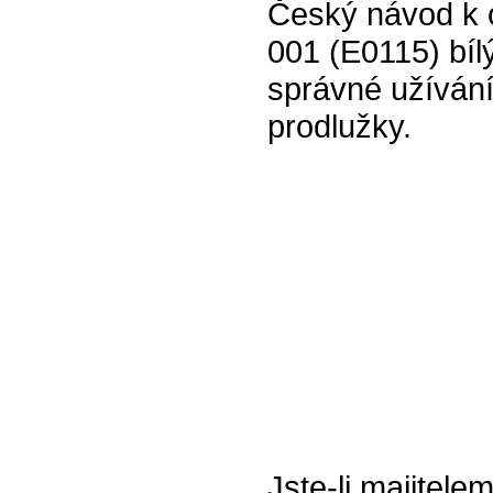
Český návod k 
001 (E0115) bíl
správné užívání
prodlužky.
Jste-li majitel