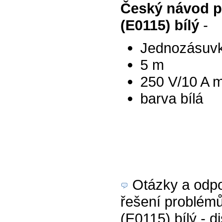
Český návod p
(E0115) bílý
-
Jednozásuv
5 m
250 V/10 A 
barva bílá
Otázky a odpov
řešení problém
(E0115) bílý - d