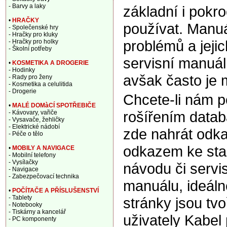
- Barvy a laky
základní i pokro
•
HRAČKY
používat. Manuá
- Společenské hry
- Hračky pro kluky
problémů a jeji
- Hračky pro holky
- Školní potřeby
servisní manuál,
•
KOSMETIKA A DROGERIE
- Hodinky
avšak často je 
- Rady pro ženy
- Kosmetika a celulitida
- Drogerie
Chcete-li nám 
•
MALÉ DOMàCÍ SPOTŘEBIČE
rošířením data
- Kávovary, vařiče
- Vysavače, žehličky
- Elektrické nádobí
zde nahrát odka
- Péče o tělo
odkazem ke sta
•
MOBILY A NAVIGACE
- Mobilní telefony
- Vysílačky
návodu či servi
- Navigace
- Zabezpečovací technika
manuálu, ideáln
•
POČÍTAČE A PŘÍSLUŠENSTVÍ
- Tablety
stránky jsou tv
- Notebooky
- Tiskárny a kancelář
uživately Kabel
- PC komponenty