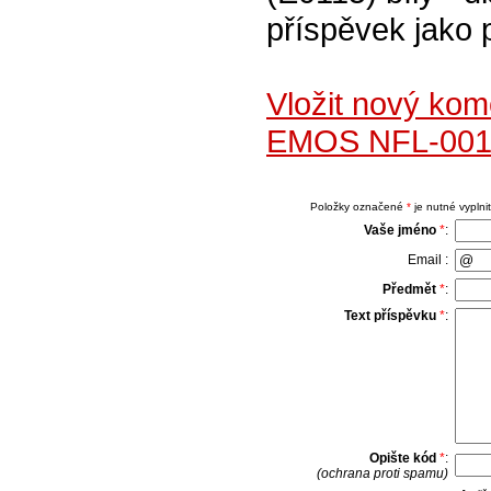
příspěvek jako 
Vložit nový kom
EMOS NFL-001 
Položky označené
*
je nutné vyplnit
Vaše jméno
*
:
Email :
Předmět
*
:
Text příspěvku
*
:
Opište kód
*
:
(ochrana proti spamu)