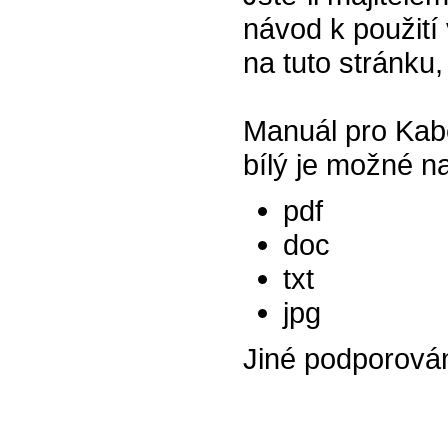
návod k použití 
na tuto stránku,
Manuál pro Kab
bílý je možné n
pdf
doc
txt
jpg
Jiné podporová