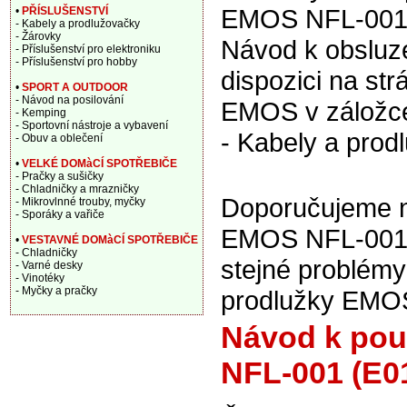
EMOS NFL-001 (
•
PŘÍSLUŠENSTVÍ
- Kabely a prodlužovačky
- Žárovky
Návod k obsluze
- Příslušenství pro elektroniku
- Příslušenství pro hobby
dispozici na st
•
SPORT A OUTDOOR
- Návod na posilování
EMOS v záložce
- Kemping
- Sportovní nástroje a vybavení
- Kabely a prodl
- Obuv a oblečení
•
VELKÉ DOMàCÍ SPOTŘEBIČE
- Pračky a sušičky
- Chladničky a mrazničky
Doporučujeme na
- Mikrovlnné trouby, myčky
- Sporáky a vařiče
EMOS NFL-001 (
•
VESTAVNÉ DOMàCÍ SPOTŘEBIČE
- Chladničky
stejné problém
- Varné desky
- Vinotéky
- Myčky a pračky
prodlužky EMO
Návod k pou
NFL-001 (E01