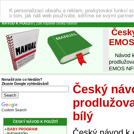
K personalizaci obsahu a reklam, poskytování funkcí s
o tom, jak náš web používáte, sdílíme se svými partner
NÁVOD K POUŽITÍ
| Zde najdete český návod!
Český
EMOS 
Návod k o
prodlužov
EMOS NFL-0
Nenašli jste co hledáte?
Zkuste Google vyhledávání!
Český návo
prodlužov
Custom Search
bílý
ČESKÝ NÁVOD K POUŽITÍ
•
BABY PROGRAM
Český návod k 
- Autosedačky