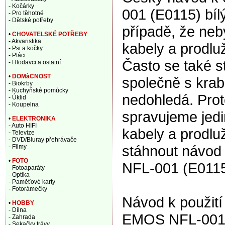
- Kočárky
001 (E0115) bíl
- Pro těhotné
- Dětské potřeby
případě, že ne
•
CHOVATELSKÉ POTŘEBY
- Akvaristika
kabely a prodluž
- Psi a kočky
- Ptáci
Často se také s
- Hlodavci a ostatní
•
DOMàCNOST
společně s krabi
- Biokrby
- Kuchyňské pomůcky
nedohledá. Prot
- Úklid
- Koupelna
spravujeme jedi
•
ELEKTRONIKA
- Auto HIFI
kabely a prodl
- Televize
- DVD/Bluray přehrávače
stáhnout návod
- Filmy
•
FOTO
NFL-001 (E0115
- Fotoaparáty
- Optika
- Paměťové karty
- Fotorámečky
Návod k použití
•
HOBBY
- Dílna
EMOS NFL-001 (
- Zahrada
- Sekačky trávy