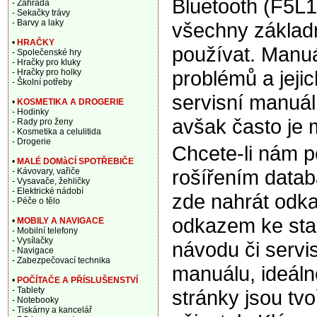
Bluetooth (F5L
- Zahrada
- Sekačky trávy
- Barvy a laky
všechny základn
•
HRAČKY
používat. Manuá
- Společenské hry
- Hračky pro kluky
problémů a jeji
- Hračky pro holky
- Školní potřeby
servisní manuál,
•
KOSMETIKA A DROGERIE
- Hodinky
avšak často je m
- Rady pro ženy
- Kosmetika a celulitida
- Drogerie
Chcete-li nám 
•
MALÉ DOMàCÍ SPOTŘEBIČE
rošířením data
- Kávovary, vařiče
- Vysavače, žehličky
- Elektrické nádobí
zde nahrát odka
- Péče o tělo
odkazem ke sta
•
MOBILY A NAVIGACE
- Mobilní telefony
- Vysílačky
návodu či servi
- Navigace
- Zabezpečovací technika
manuálu, ideáln
•
POČÍTAČE A PŘÍSLUŠENSTVÍ
- Tablety
stránky jsou tv
- Notebooky
- Tiskárny a kancelář