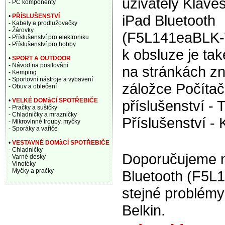
uživately Kláve
- PC komponenty
iPad Bluetooth
•
PŘÍSLUŠENSTVÍ
- Kabely a prodlužovačky
- Žárovky
(F5L141eaBLK
- Příslušenství pro elektroniku
- Příslušenství pro hobby
k obsluze je tak
•
SPORT A OUTDOOR
- Návod na posilování
na stránkách zn
- Kemping
- Sportovní nástroje a vybavení
záložce Počítač
- Obuv a oblečení
•
VELKÉ DOMàCÍ SPOTŘEBIČE
příslušenství - T
- Pračky a sušičky
- Chladničky a mrazničky
Příslušenství - 
- Mikrovlnné trouby, myčky
- Sporáky a vařiče
•
VESTAVNÉ DOMàCÍ SPOTŘEBIČE
- Chladničky
Doporučujeme na
- Varné desky
- Vinotéky
- Myčky a pračky
Bluetooth (F5L
stejné problém
Belkin.