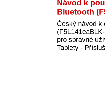
Návod k použ
Bluetooth 
Český návod k o
(F5L141eaBLK-
pro správné uží
Tablety - Příslu