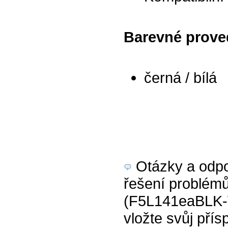
Barevné prove
černá / bílá
Otázky a odpov
řešení problémů
(F5L141eaBLK-W
vložte svůj přís