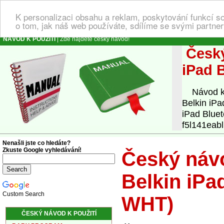
K personalizaci obsahu a reklam, poskytování funkcí s
o tom, jak náš web používáte, sdílíme se svými partner
NÁVOD K POUŽITÍ
| Zde najdete český návod!
Český
iPad 
Návod k o
Belkin iP
iPad Bluet
f5l141eab
Nenašli jste co hledáte?
Zkuste Google vyhledávání!
Český návo
Belkin iPa
Custom Search
WHT)
ČESKÝ NÁVOD K POUŽITÍ