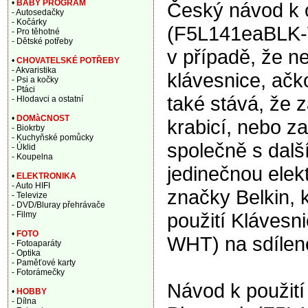
•
BABY PROGRAM
Český návod k o
- Autosedačky
- Kočárky
(F5L141eaBLK-W
- Pro těhotné
- Dětské potřeby
v případě, že 
•
CHOVATELSKÉ POTŘEBY
- Akvaristika
klávesnice, ačko
- Psi a kočky
- Ptáci
také stává, že 
- Hlodavci a ostatní
•
DOMàCNOST
krabicí, nebo za
- Biokrby
- Kuchyňské pomůcky
společně s dalš
- Úklid
- Koupelna
jedinečnou elek
•
ELEKTRONIKA
- Auto HIFI
značky Belkin,
- Televize
- DVD/Bluray přehrávače
použití Klávesn
- Filmy
•
FOTO
WHT) na sdílen
- Fotoaparáty
- Optika
- Paměťové karty
- Fotorámečky
Návod k použití
•
HOBBY
- Dílna