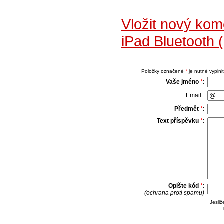
Vložit nový kom
iPad Bluetoot
Položky označené
*
je nutné vyplnit
Vaše jméno
*
:
Email :
Předmět
*
:
Text příspěvku
*
:
Opište kód
*
:
(ochrana proti spamu)
Jesli