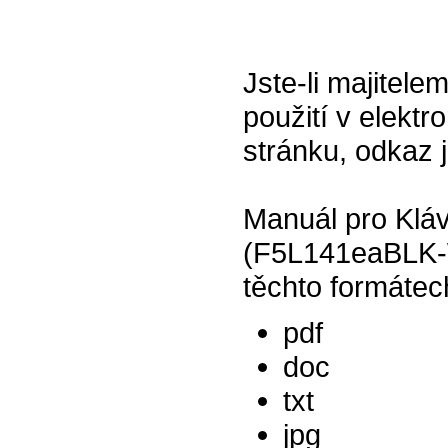
Jste-li majitel
použití v elektr
stránku, odkaz 
Manuál pro Kláv
(F5L141eaBLK-W
těchto formátec
pdf
doc
txt
jpg