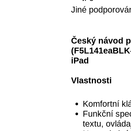
Jiné podporová
Český návod pr
(F5L141eaBLK
iPad
Vlastnosti
Komfortní kl
Funkční spec
textu, ovláda