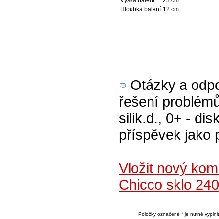
Výška balení
23 cm
Hloubka balení
12 cm
Otázky a odpov
řešení problémů
silik.d., 0+ - di
příspěvek jako 
Vložit nový ko
Chicco sklo 240 
Položky označené
*
je nutné vyplnit