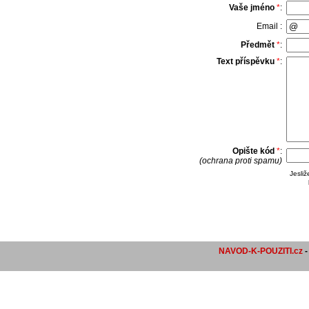
Vaše jméno
*
:
Email :
Předmět
*
:
Text příspěvku
*
:
Opište kód
*
:
(ochrana proti spamu)
Jesli
NAVOD-K-POUZITI.cz
-