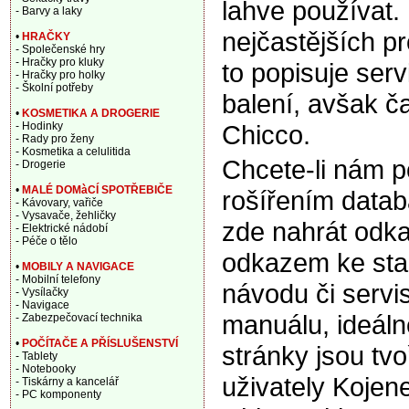
lahve používat.
- Barvy a laky
nejčastějších p
•
HRAČKY
- Společenské hry
- Hračky pro kluky
to popisuje ser
- Hračky pro holky
- Školní potřeby
balení, avšak ča
•
KOSMETIKA A DROGERIE
Chicco.
- Hodinky
- Rady pro ženy
- Kosmetika a celulitida
Chcete-li nám 
- Drogerie
•
MALÉ DOMàCÍ SPOTŘEBIČE
rošířením data
- Kávovary, vařiče
- Vysavače, žehličky
zde nahrát odka
- Elektrické nádobí
- Péče o tělo
odkazem ke sta
•
MOBILY A NAVIGACE
- Mobilní telefony
návodu či servi
- Vysílačky
- Navigace
manuálu, ideáln
- Zabezpečovací technika
•
POČÍTAČE A PŘÍSLUŠENSTVÍ
stránky jsou tv
- Tablety
- Notebooky
uživately Kojen
- Tiskárny a kancelář
- PC komponenty