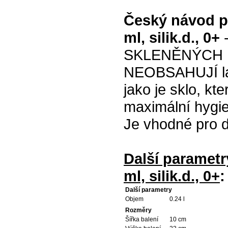
Český návod p
ml, silik.d., 0+
SKLENĚNÝCH Lá
NEOBSAHUJÍ látk
jako je sklo, kt
maximální hygie
Je vhodné pro dě
Další parametr
ml, silik.d., 0+
:
Další parametry
Objem
0.24 l
Rozměry
Šířka balení
10 cm