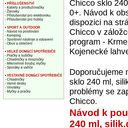
Chicco sklo 240 m
•
PŘÍSLUŠENSTVÍ
- Kabely a prodlužovačky
0+. Návod k obs
- Žárovky
- Příslušenství pro elektroniku
- Příslušenství pro hobby
dispozici na st
•
SPORT A OUTDOOR
Chicco v zálož
- Návod na posilování
- Kemping
program - Krmen
- Sportovní nástroje a vybavení
- Obuv a oblečení
Kojenecké lahv
•
VELKÉ DOMàCÍ SPOTŘEBIČE
- Pračky a sušičky
- Chladničky a mrazničky
- Mikrovlnné trouby, myčky
- Sporáky a vařiče
Doporučujeme na
•
VESTAVNÉ DOMàCÍ SPOTŘEBIČE
sklo 240 ml, sil
- Chladničky
- Varné desky
- Vinotéky
problémy se za
- Myčky a pračky
Chicco.
Návod k použ
240 ml, silik.