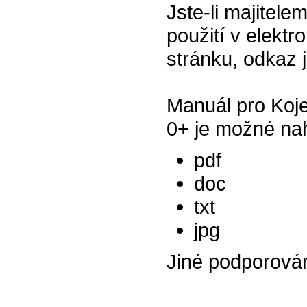
Jste-li majitel
použití v elektr
stránku, odkaz 
Manuál pro Koje
0+ je možné nah
pdf
doc
txt
jpg
Jiné podporová