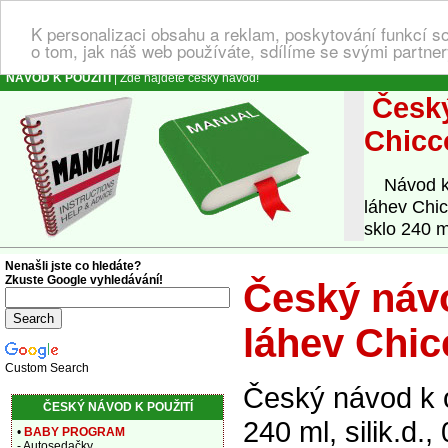
K personalizaci obsahu a reklam, poskytování funkcí s
o tom, jak náš web používáte, sdílíme se svými partner
NÁVOD K POUŽITÍ
| Zde najdete český návod!
Český
Chicco
Návod k o
láhev Chic
sklo 240 ml
Nenašli jste co hledáte?
Zkuste Google vyhledávání!
Český návo
láhev Chicc
Custom Search
Český návod k 
ČESKÝ NÁVOD K POUŽITÍ
240 ml, silik.d.
•
BABY PROGRAM
- Autosedačky