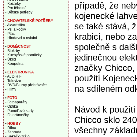
případě, že ne
- Kočárky
- Pro těhotné
- Dětské potřeby
kojenecké lahve
•
CHOVATELSKÉ POTŘEBY
se také stává, 
- Akvaristika
- Psi a kočky
krabicí, nebo za
- Ptáci
- Hlodavci a ostatní
společně s dalš
•
DOMàCNOST
- Biokrby
jedinečnou elek
- Kuchyňské pomůcky
- Úklid
- Koupelna
značky Chicco,
•
ELEKTRONIKA
použití Kojeneck
- Auto HIFI
- Televize
- DVD/Bluray přehrávače
na sdíleném od
- Filmy
•
FOTO
- Fotoaparáty
Návod k použití
- Optika
- Paměťové karty
- Fotorámečky
Chicco sklo 240 
•
HOBBY
všechny základn
- Dílna
- Zahrada
- Sekačky trávy