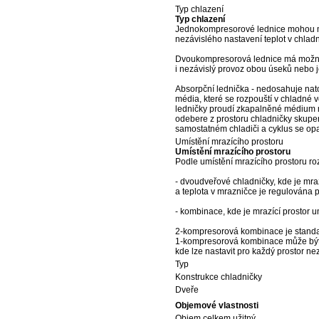
Typ chlazení
Typ chlazení
Jednokompresorové lednice mohou mít
nezávislého nastavení teplot v chladn
Dvoukompresorová lednice má možnost
i nezávislý provoz obou úseků nebo j
Absorpční lednička - nedosahuje natol
média, které se rozpouští v chladné 
ledničky proudí zkapalněné médium m
odebere z prostoru chladničky skupen
samostatném chladiči a cyklus se op
Umístění mrazícího prostoru
Umístění mrazícího prostoru
Podle umístění mrazícího prostoru r
- dvoudveřové chladničky, kde je mra
a teplota v mrazničce je regulována po
- kombinace, kde je mrazící prostor 
2-kompresorová kombinace je standa
1-kompresorová kombinace může být v
kde lze nastavit pro každý prostor nez
Typ
Konstrukce chladničky
Dveře
Objemové vlastnosti
Objem celkem užitný