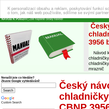
K personalizaci obsahu a reklam, poskytování funkcí s
o tom, jak náš web používáte, sdílíme se svými partner
NÁVOD K POUŽITÍ
| Zde najdete český návod!
Český
chlad
3956 b
Návod k o
chladničk
chladničky
mraznič
Nenašli jste co hledáte?
Zkuste Google vyhledávání!
Český náv
chladničky
Custom Search
CBNP 3956