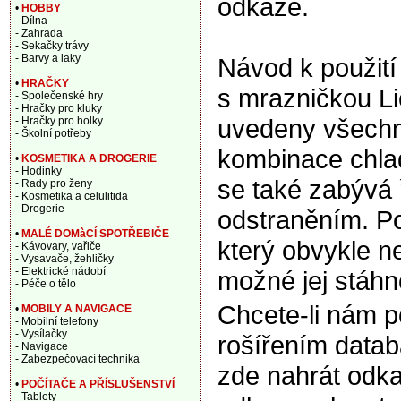
odkaze.
•
HOBBY
- Dílna
- Zahrada
- Sekačky trávy
- Barvy a laky
Návod k použití
•
HRAČKY
s mrazničkou Li
- Společenské hry
- Hračky pro kluky
uvedeny všechny
- Hračky pro holky
- Školní potřeby
kombinace chla
•
KOSMETIKA A DROGERIE
- Hodinky
se také zabývá 
- Rady pro ženy
- Kosmetika a celulitida
- Drogerie
odstraněním. Po
•
MALÉ DOMàCÍ SPOTŘEBIČE
který obvykle ne
- Kávovary, vařiče
- Vysavače, žehličky
- Elektrické nádobí
možné jej stáhno
- Péče o tělo
Chcete-li nám 
•
MOBILY A NAVIGACE
- Mobilní telefony
- Vysílačky
rošířením data
- Navigace
- Zabezpečovací technika
zde nahrát odka
•
POČÍTAČE A PŘÍSLUŠENSTVÍ
- Tablety