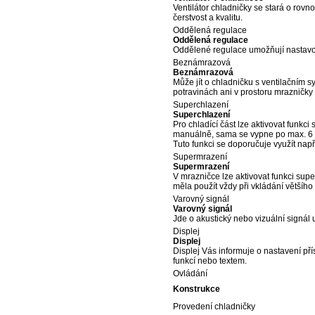
Ventilátor chladničky se stará o rov
čerstvost a kvalitu.
Oddělená regulace
Oddělená regulace
Oddělené regulace umožňují nastavova
Beznámrazová
Beznámrazová
Může jít o chladničku s ventilačním 
potravinách ani v prostoru mrazničky
Superchlazení
Superchlazení
Pro chladící část lze aktivovat funkci 
manuálně, sama se vypne po max. 6 h
Tuto funkci se doporučuje využít např
Supermrazení
Supermrazení
V mrazničce lze aktivovat funkci supe
měla použít vždy při vkládání většíh
Varovný signál
Varovný signál
Jde o akustický nebo vizuální signál 
Displej
Displej
Displej Vás informuje o nastavení přís
funkcí nebo textem.
Ovládání
Konstrukce
Provedení chladničky