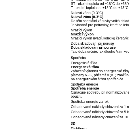
ST - okolní teplota od +18°C do +38
T - okolní teplota od +18°C do +43°C
Nulová zóna (0-3°C)
Nulová zóna (0-3°C)
Do této speciální zásuvky vniká chla
Je vhodná pro potraviny, které se leh
Mrazící výkon
Mrazící výkon
Mrazící výkon uvádí, kolik kg čerstv
Doba skladování při poruše
Doba skladování při poruše
Tato doba určuje, jak dlouho Vám vy
Spotřeba
Energetická třída
Energetická třída
Zařazení výrobku do energetické tříd
písmeny A - G, přičemž A (A+) značí 
na energetickém štítku spotřebiče.
Spotřeba energie
Spotřeba energie
Označuje spotřebu při normalizovaném
použití.
Spotřeba energie za rok
Odhadované náklady chlazení za 1 r
Odhadované náklady chlazení za 5 l
Odhadované náklady chlazení za 10 
3D
Distribuce