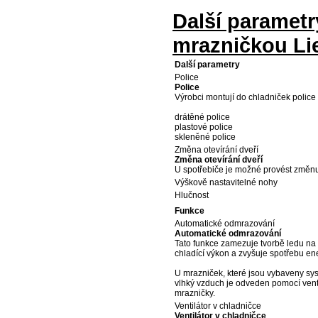
Další paramet
mrazničkou Li
Další parametry
Police
Police
Výrobci montují do chladniček police 
drátěné police
plastové police
skleněné police
Změna otevírání dveří
Změna otevírání dveří
U spotřebiče je možné provést změnu 
Výškově nastavitelné nohy
Hlučnost
Funkce
Automatické odmrazování
Automatické odmrazování
Tato funkce zamezuje tvorbě ledu na v
chladící výkon a zvyšuje spotřebu en
U mrazniček, které jsou vybaveny sy
vlhký vzduch je odveden pomocí venti
mrazničky.
Ventilátor v chladničce
Ventilátor v chladničce