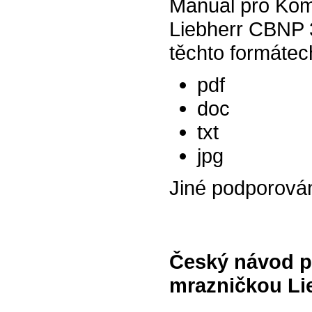
Manuál pro Kom
Liebherr CBNP 3
těchto formátec
pdf
doc
txt
jpg
Jiné podporová
Český návod p
mrazničkou Li