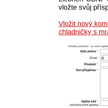
vložte svůj přís
Vložit nový ko
chladničky s m
Položky označené
*
je nutné vyplnit
Vaše jméno
*
:
Email :
Předmět
*
:
Text příspěvku
*
:
Opište kód
*
:
(ochrana proti spamu)