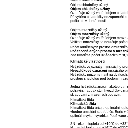
Objem chladničky užitný
Objem chladničky užitný
Označuje užitný vnitřní objem chladnič
Při výběru chladničky nezapomeňte 
počtu lidí v domácnosti.
Objem mrazničky užitný
Objem mrazničky užitný
Označuje užitný vnitřní objem mraznič
Velikost mrazničky se neurčuje počte
Počet oddělených prostor v mrazničc
Počet oddělených prostor v mrazni
Zde uvádíme počet ukládacích míst, te
Klimatické vlastnosti
Hvězdičkové označení mrazícího pro
Hvězdičkové označení mrazícího p
Hvězdičky můžeme najít na dvířkách, v
prostoru s teplotou pod bodem mrazu
Jedna hvězdička značí nízkoteplotní 
potravin, naopak čtyři hvězdičky ozna
skladování zmrazených potravin.
Klimatická třída
Klimatická třída
Klimatická třída určuje optimální tepl
vhodné umístění spotřebiče. Berte v ú
optimální výkon výrobku. Používané z
SN - okolní teplota od +10°C do +32
N - okolní teplota od +16°C do +32°C