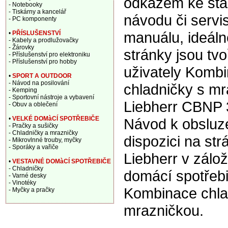
odkazem ke sta
- Notebooky
- Tiskárny a kancelář
návodu či servi
- PC komponenty
manuálu, ideáln
•
PŘÍSLUŠENSTVÍ
- Kabely a prodlužovačky
- Žárovky
stránky jsou tv
- Příslušenství pro elektroniku
- Příslušenství pro hobby
uživately Komb
•
SPORT A OUTDOOR
- Návod na posilování
chladničky s m
- Kemping
- Sportovní nástroje a vybavení
Liebherr CBNP 3
- Obuv a oblečení
•
VELKÉ DOMàCÍ SPOTŘEBIČE
Návod k obsluze
- Pračky a sušičky
- Chladničky a mrazničky
dispozici na st
- Mikrovlnné trouby, myčky
- Sporáky a vařiče
Liebherr v zálo
•
VESTAVNÉ DOMàCÍ SPOTŘEBIČE
- Chladničky
domácí spotřebi
- Varné desky
- Vinotéky
Kombinace chla
- Myčky a pračky
mrazničkou.