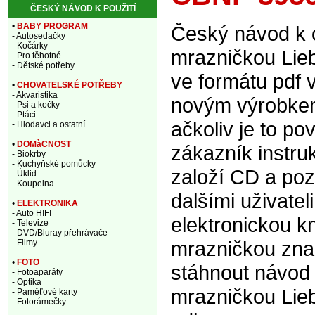
ČESKÝ NÁVOD K POUŽITÍ
•
BABY PROGRAM
Český návod k 
- Autosedačky
- Kočárky
mrazničkou Lie
- Pro těhotné
- Dětské potřeby
ve formátu pdf 
•
CHOVATELSKÉ POTŘEBY
- Akvaristika
novým výrobkem
- Psi a kočky
- Ptáci
ačkoliv je to po
- Hlodavci a ostatní
•
DOMàCNOST
zákazník instru
- Biokrby
- Kuchyňské pomůcky
založí CD a pozd
- Úklid
- Koupelna
dalšími uživate
•
ELEKTRONIKA
- Auto HIFI
elektronickou k
- Televize
- DVD/Bluray přehrávače
mrazničkou zna
- Filmy
•
FOTO
stáhnout návod 
- Fotoaparáty
- Optika
mrazničkou Lie
- Paměťové karty
- Fotorámečky