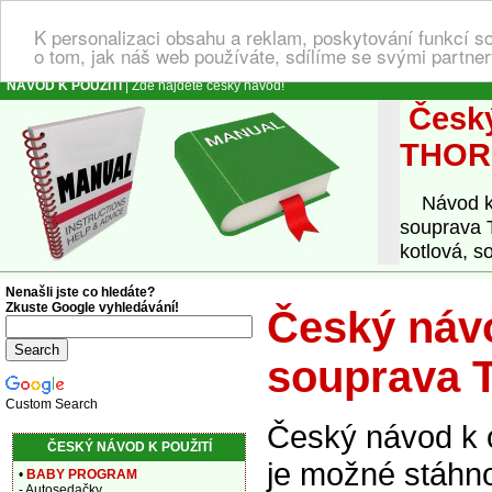
K personalizaci obsahu a reklam, poskytování funkcí s
o tom, jak náš web používáte, sdílíme se svými partner
NÁVOD K POUŽITÍ
| Zde najdete český návod!
Český
THOR
Návod k o
souprava 
kotlová, s
Nenašli jste co hledáte?
Zkuste Google vyhledávání!
Český návo
souprava 
Custom Search
Český návod k 
ČESKÝ NÁVOD K POUŽITÍ
je možné stáhno
•
BABY PROGRAM
- Autosedačky