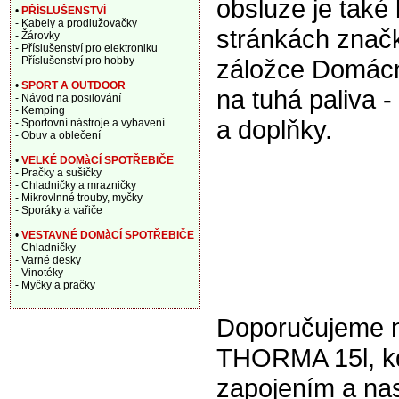
obsluze je také 
•
PŘÍSLUŠENSTVÍ
- Kabely a prodlužovačky
stránkách znač
- Žárovky
- Příslušenství pro elektroniku
- Příslušenství pro hobby
záložce Domác
•
SPORT A OUTDOOR
na tuhá paliva -
- Návod na posilování
- Kemping
a doplňky.
- Sportovní nástroje a vybavení
- Obuv a oblečení
•
VELKÉ DOMàCÍ SPOTŘEBIČE
- Pračky a sušičky
- Chladničky a mrazničky
- Mikrovlnné trouby, myčky
- Sporáky a vařiče
•
VESTAVNÉ DOMàCÍ SPOTŘEBIČE
- Chladničky
- Varné desky
- Vinotéky
- Myčky a pračky
Doporučujeme na
THORMA 15l, kd
zapojením a nas