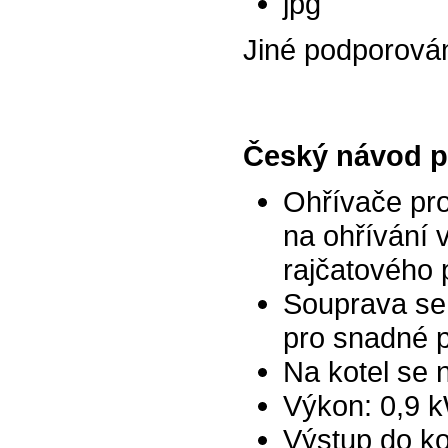
jpg
Jiné podporová
Český návod p
Ohřívače pro
na ohřívání v
rajčatového 
Souprava se 
pro snadné 
Na kotel se 
Výkon: 0,9 
Výstup do k