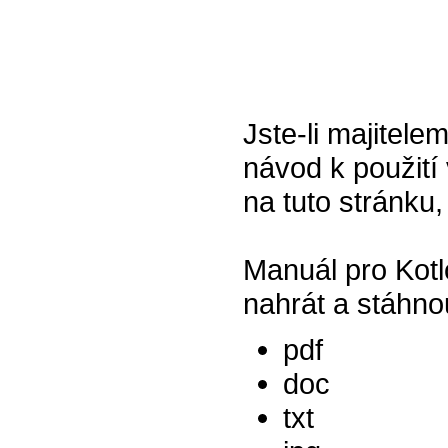
Jste-li majitel
návod k použití 
na tuto stránku,
Manuál pro Kot
nahrát a stáhno
pdf
doc
txt