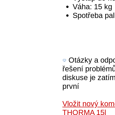
Váha: 15 kg
Spotřeba pali
Otázky a odpov
řešení problém
diskuse je zatím
první
Vložit nový ko
THORMA 15l