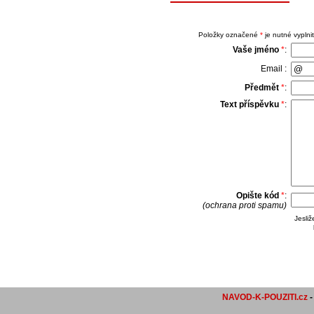
Položky označené
*
je nutné vyplnit
Vaše jméno
*
:
Email :
Předmět
*
:
Text příspěvku
*
:
Opište kód
*
:
(ochrana proti spamu)
Jesli
NAVOD-K-POUZITI.cz
-