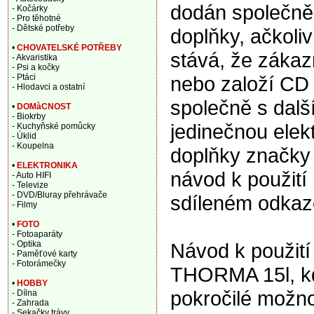
dodán společně
- Kočárky
- Pro těhotné
- Dětské potřeby
doplňky, ačkoliv
•
CHOVATELSKÉ POTŘEBY
stává, že zákaz
- Akvaristika
- Psi a kočky
nebo založí CD a
- Ptáci
- Hlodavci a ostatní
společně s dalš
•
DOMàCNOST
- Biokrby
jedinečnou elek
- Kuchyňské pomůcky
- Úklid
- Koupelna
doplňky značky
•
ELEKTRONIKA
návod k použit
- Auto HIFI
- Televize
- DVD/Bluray přehrávače
sdíleném odkaz
- Filmy
•
FOTO
- Fotoaparáty
Návod k použití
- Optika
- Paměťové karty
- Fotorámečky
THORMA 15l, kd
•
HOBBY
pokročilé možnos
- Dílna
- Zahrada
- Sekačky trávy