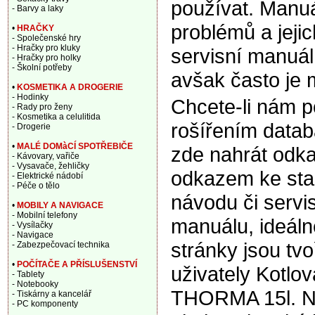
používat. Manuá
- Barvy a laky
problémů a jeji
•
HRAČKY
- Společenské hry
- Hračky pro kluky
servisní manuál,
- Hračky pro holky
- Školní potřeby
avšak často je 
•
KOSMETIKA A DROGERIE
- Hodinky
Chcete-li nám 
- Rady pro ženy
- Kosmetika a celulitida
rošířením data
- Drogerie
•
MALÉ DOMàCÍ SPOTŘEBIČE
zde nahrát odka
- Kávovary, vařiče
- Vysavače, žehličky
odkazem ke sta
- Elektrické nádobí
- Péče o tělo
návodu či servi
•
MOBILY A NAVIGACE
- Mobilní telefony
manuálu, ideáln
- Vysílačky
- Navigace
stránky jsou tv
- Zabezpečovací technika
•
POČÍTAČE A PŘÍSLUŠENSTVÍ
uživately Kotlo
- Tablety
- Notebooky
THORMA 15l. N
- Tiskárny a kancelář
- PC komponenty