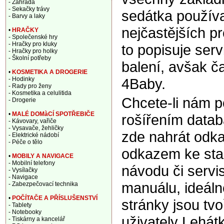
- Zahrada
- Sekačky trávy
sedátka použív
- Barvy a laky
nejčastějších p
•
HRAČKY
- Společenské hry
- Hračky pro kluky
to popisuje ser
- Hračky pro holky
- Školní potřeby
balení, avšak ča
•
KOSMETIKA A DROGERIE
4Baby.
- Hodinky
- Rady pro ženy
- Kosmetika a celulitida
Chcete-li nám 
- Drogerie
•
MALÉ DOMàCÍ SPOTŘEBIČE
rošířením data
- Kávovary, vařiče
- Vysavače, žehličky
zde nahrát odka
- Elektrické nádobí
- Péče o tělo
odkazem ke sta
•
MOBILY A NAVIGACE
- Mobilní telefony
návodu či servi
- Vysílačky
- Navigace
manuálu, ideáln
- Zabezpečovací technika
•
POČÍTAČE A PŘÍSLUŠENSTVÍ
stránky jsou tv
- Tablety
- Notebooky
uživately Lehát
- Tiskárny a kancelář