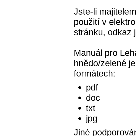
Jste-li majitel
použití v elektr
stránku, odkaz 
Manuál pro Leh
hnědo/zelené je
formátech:
pdf
doc
txt
jpg
Jiné podporová