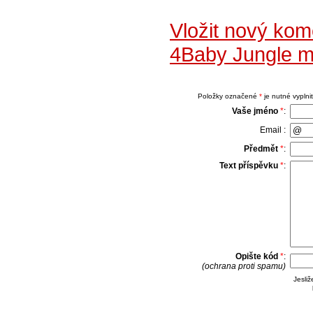
Vložit nový ko
4Baby Jungle m
Položky označené
*
je nutné vyplnit
Vaše jméno
*
:
Email :
Předmět
*
:
Text příspěvku
*
:
Opište kód
*
:
(ochrana proti spamu)
Jesli