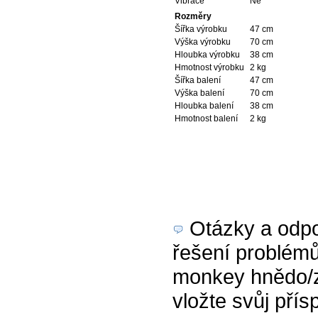
Vibrace
Ne
Rozměry
Šířka výrobku
47 cm
Výška výrobku
70 cm
Hloubka výrobku
38 cm
Hmotnost výrobku
2 kg
Šířka balení
47 cm
Výška balení
70 cm
Hloubka balení
38 cm
Hmotnost balení
2 kg
Otázky a odpov
řešení problém
monkey hnědo/ze
vložte svůj přís