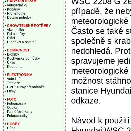
WSC 2208 G zel
•
BABY PROGRAM
- Autosedačky
případě, že ne
- Kočárky
- Pro těhotné
- Dětské potřeby
meteorologické s
•
CHOVATELSKÉ POTŘEBY
Často se také s
- Akvaristika
- Psi a kočky
společně s krabi
- Ptáci
- Hlodavci a ostatní
nedohledá. Prot
•
DOMàCNOST
- Biokrby
spravujeme jedi
- Kuchyňské pomůcky
- Úklid
- Koupelna
meteorologické
•
ELEKTRONIKA
možnost stáhnou
- Auto HIFI
- Televize
- DVD/Bluray přehrávače
stanice Hyunda
- Filmy
odkaze.
•
FOTO
- Fotoaparáty
- Optika
- Paměťové karty
- Fotorámečky
Návod k použití
•
HOBBY
Hyundai WSC 22
- Dílna