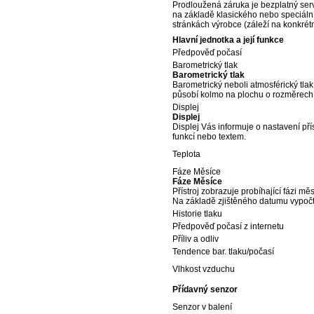
Prodloužená záruka je bezplatný servi
na základě klasického nebo speciálníh
stránkách výrobce (záleží na konkrét
Hlavní jednotka a její funkce
Předpověď počasí
Barometrický tlak
Barometrický tlak
Barometrický neboli atmosférický tlak
působí kolmo na plochu o rozměrech 
Displej
Displej
Displej Vás informuje o nastavení přís
funkcí nebo textem.
Teplota
Fáze Měsíce
Fáze Měsíce
Přístroj zobrazuje probíhající fázi mě
Na základě zjištěného datumu vypočte
Historie tlaku
Předpověď počasí z internetu
Příliv a odliv
Tendence bar. tlaku/počasí
Vlhkost vzduchu
Přídavný senzor
Senzor v balení