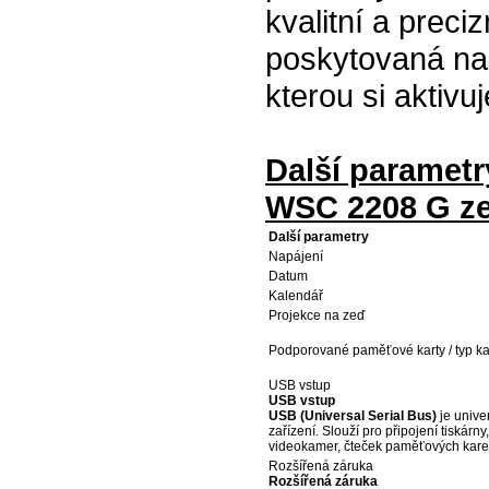
kvalitní a prec
poskytovaná na
kterou si aktiv
Další parametr
WSC 2208 G ze
Další parametry
Napájení
Datum
Kalendář
Projekce na zeď
Podporované paměťové karty / typ ka
USB vstup
USB vstup
USB (Universal Serial Bus)
je unive
zařízení. Slouží pro připojení tiskárny
videokamer, čteček paměťových karet
Rozšířená záruka
Rozšířená záruka