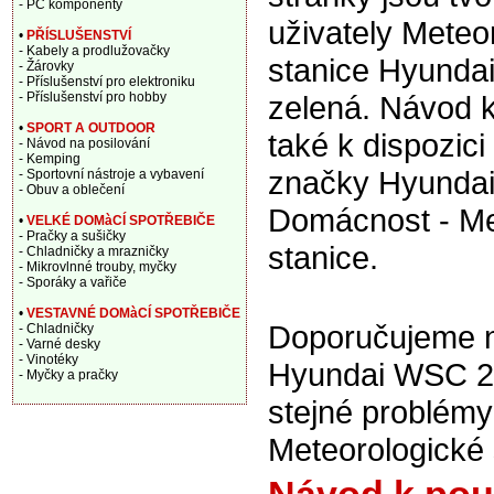
- PC komponenty
uživately Meteo
•
PŘÍSLUŠENSTVÍ
- Kabely a prodlužovačky
stanice Hyund
- Žárovky
- Příslušenství pro elektroniku
- Příslušenství pro hobby
zelená. Návod k
•
SPORT A OUTDOOR
také k dispozic
- Návod na posilování
- Kemping
značky Hyundai
- Sportovní nástroje a vybavení
- Obuv a oblečení
Domácnost - Me
•
VELKÉ DOMàCÍ SPOTŘEBIČE
- Pračky a sušičky
stanice.
- Chladničky a mrazničky
- Mikrovlnné trouby, myčky
- Sporáky a vařiče
•
VESTAVNÉ DOMàCÍ SPOTŘEBIČE
Doporučujeme na
- Chladničky
- Varné desky
- Vinotéky
Hyundai WSC 22
- Myčky a pračky
stejné problém
Meteorologické 