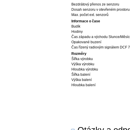
Bezdrátový přenos ze senzoru
Dosah senzoru v otevřeném prostoru
Max. počet ext. senzorů
Informace o čase
Budík
Hodiny
Čas západu a východu Slunce/Měsíc
Opakované buzení
Čas řízený radiovým signálem DCF 
Rozměry
Šířka výrobku
Výška výrobku
Hloubka výrobku
Šířka balení
Výška balení
Hloubka balení
Otázky a odpov