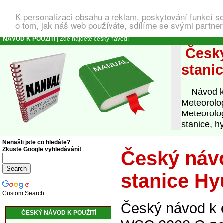
K personalizaci obsahu a reklam, poskytování funkcí s
o tom, jak náš web používáte, sdílíme se svými partner
NÁVOD K POUŽITÍ
| Zde najdete český návod!
Český
stani
Návod k o
Meteorolo
Meteorolo
stanice, h
Nenašli jste co hledáte?
Zkuste Google vyhledávání!
Český návo
stanice H
Custom Search
Český návod k 
ČESKÝ NÁVOD K POUŽITÍ