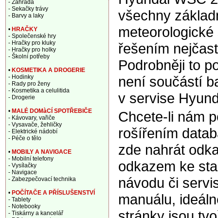
- Zahrada
- Sekačky trávy
všechny základn
- Barvy a laky
meteorologické 
•
HRAČKY
- Společenské hry
- Hračky pro kluky
řešením nejčast
- Hračky pro holky
- Školní potřeby
Podrobněji to p
•
KOSMETIKA A DROGERIE
není součástí b
- Hodinky
- Rady pro ženy
- Kosmetika a celulitida
v servise Hyund
- Drogerie
•
MALÉ DOMàCÍ SPOTŘEBIČE
Chcete-li nám 
- Kávovary, vařiče
- Vysavače, žehličky
rošířením data
- Elektrické nádobí
- Péče o tělo
zde nahrát odka
•
MOBILY A NAVIGACE
- Mobilní telefony
odkazem ke sta
- Vysílačky
- Navigace
návodu či servi
- Zabezpečovací technika
•
POČÍTAČE A PŘÍSLUŠENSTVÍ
manuálu, ideáln
- Tablety
- Notebooky
stránky jsou tv
- Tiskárny a kancelář