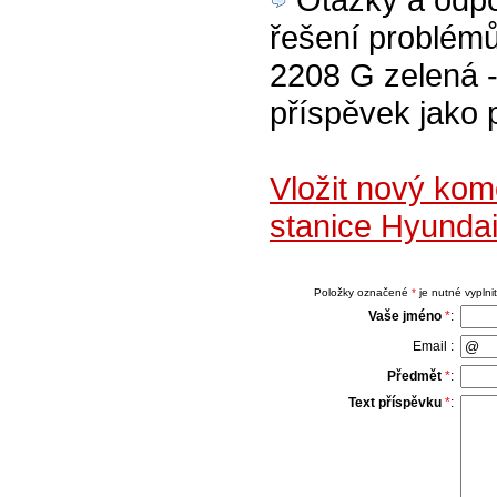
řešení problém
2208 G zelená -
příspěvek jako 
Vložit nový ko
stanice Hyunda
Položky označené
*
je nutné vyplnit
Vaše jméno
*
:
Email :
Předmět
*
:
Text příspěvku
*
: