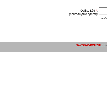
Opište kód
*
:
(ochrana proti spamu)
Jesli
NAVOD-K-POUZITI.cz
-