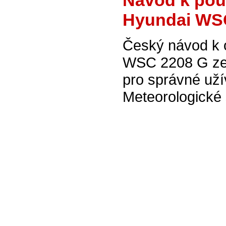
Návod k použ
Hyundai WSC
Český návod k 
WSC 2208 G zel
pro správné už
Meteorologické 