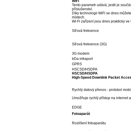
WiFi
Tento parametr udává, jestli je součást
příslušenství.
Díky technologii WiFi se dnes můžete 
místech.
Wi-Fi zařízení jsou dnes prakticky ve
Síťová frekvence
Síťová frekvence (3G)
3G modem
IrDa infraport
GPRS
HSCSD/HSDPA
HSCSD/HSDPA
High-Speed Downlink Packet Acce
Rychlý datový přenos - protokol mobi
Umožňuje rychlý přístup na internet a
EDGE
Fotoaparát
Rozlišení fotoaparátu