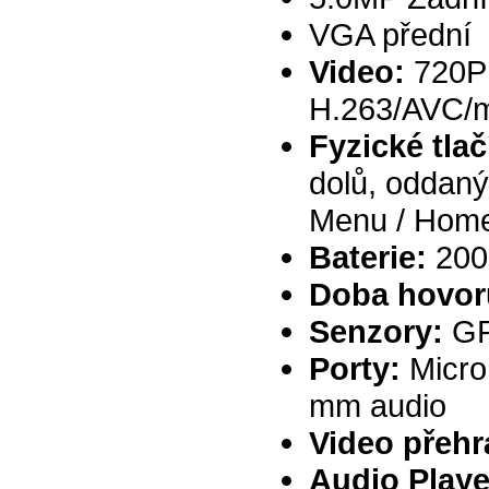
VGA přední
Video:
720P 
H.263/AVC/
Fyzické tlač
dolů, oddaný
Menu / Home
Baterie:
200
Doba hovoru
Senzory:
GPS
Porty:
Micro
mm audio
Video přehr
Audio Playe