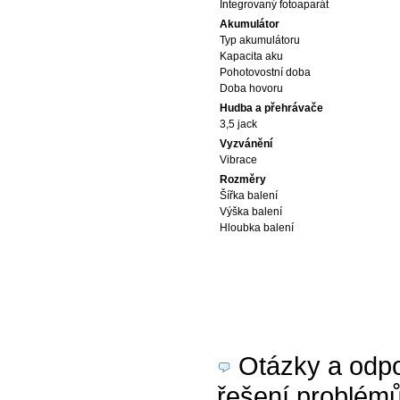
Integrovaný fotoaparát
Akumulátor
Typ akumulátoru
Kapacita aku
Pohotovostní doba
Doba hovoru
Hudba a přehrávače
3,5 jack
Vyzvánění
Vibrace
Rozměry
Šířka balení
Výška balení
Hloubka balení
Otázky a odpov
řešení problémů