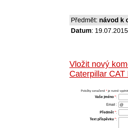
Předmět:
návod k 
Datum
: 19.07.2015
Vložit nový kom
Caterpillar CAT
Položky označené
*
je nutné vyplnit
Vaše jméno
*
:
Email :
Předmět
*
:
Text příspěvku
*
: