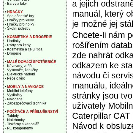
a jejich odstran
- Barvy a laky
manuál, který o
•
HRAČKY
- Společenské hry
- Hračky pro kluky
je možné jej stá
- Hračky pro holky
- Školní potřeby
Chcete-li nám 
•
KOSMETIKA A DROGERIE
- Hodinky
rošířením data
- Rady pro ženy
- Kosmetika a celulitida
zde nahrát odka
- Drogerie
•
MALÉ DOMàCÍ SPOTŘEBIČE
odkazem ke sta
- Kávovary, vařiče
- Vysavače, žehličky
návodu či servi
- Elektrické nádobí
- Péče o tělo
manuálu, ideáln
•
MOBILY A NAVIGACE
- Mobilní telefony
stránky jsou tv
- Vysílačky
- Navigace
uživately Mobiln
- Zabezpečovací technika
•
POČÍTAČE A PŘÍSLUŠENSTVÍ
Caterpillar CAT
- Tablety
- Notebooky
Návod k obsluze
- Tiskárny a kancelář
- PC komponenty