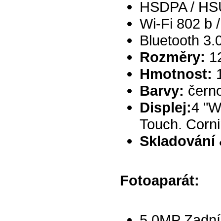
HSDPA / HS
Wi-Fi 802 b / 
Bluetooth 3
Rozměry:
12
Hmotnost:
1
Barvy:
černo
Displej:
4 "W
Touch. Corni
Skladování
Fotoaparát:
5.0MP Zadní