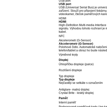
USB port
USB port
USB (Universal Serial Bus) je univerz
zařízení. Slouží pro připojení tiskárny
videokamer, čteček paměťových karet
HDMI
HDMI
High-Definition Multi-media Interfa
signálu. Výhodou tohoto rozhraní je 
kabel.
NFC
Akcelerometr (G-Sensor)
Akcelerometr (G-Sensor)
Polohové čidlo. Automatické natočení 
telefon/tablet a obraz ho bude násled
Výměnné kryty
Displej
Úhlopříčka displeje (palce)
Rozlišení displeje
Typ displeje
Typ displeje
Nejčastěji se setkáte s označením
Antiglare- matný dsiplej
Crystal Brite - lesklý displej
Paměť
Interní paměť
Podporované paměťové karty / typ ka