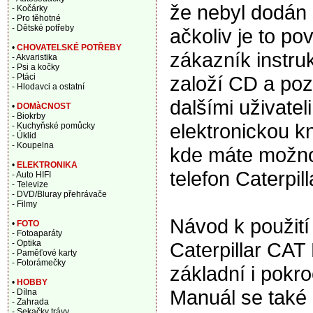
že nebyl dodán
- Kočárky
- Pro těhotné
- Dětské potřeby
ačkoliv je to po
•
CHOVATELSKÉ POTŘEBY
zákazník instru
- Akvaristika
- Psi a kočky
založí CD a pozd
- Ptáci
- Hlodavci a ostatní
dalšími uživatel
•
DOMàCNOST
- Biokrby
elektronickou kn
- Kuchyňské pomůcky
- Úklid
- Koupelna
kde máte možnos
•
ELEKTRONIKA
telefon Caterpi
- Auto HIFI
- Televize
- DVD/Bluray přehrávače
- Filmy
Návod k použití 
•
FOTO
- Fotoaparáty
Caterpillar CAT
- Optika
- Paměťové karty
- Fotorámečky
základní i pokro
•
HOBBY
Manuál se také
- Dílna
- Zahrada
- Sekačky trávy