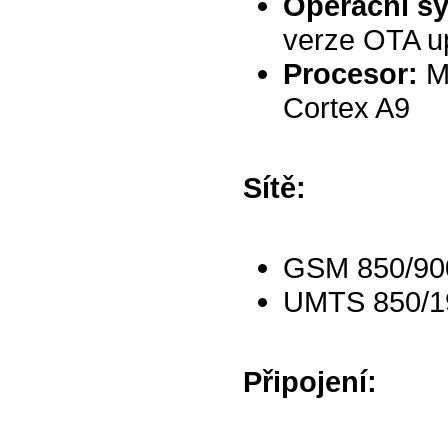
Operační s
verze OTA u
Procesor:
M
Cortex A9
Sítě:
GSM 850/90
UMTS 850/1
Připojení: