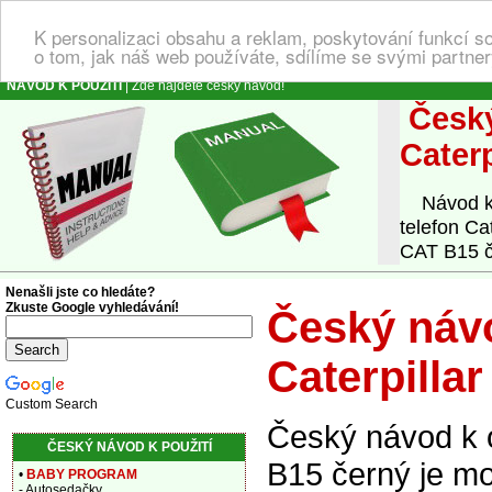
K personalizaci obsahu a reklam, poskytování funkcí s
o tom, jak náš web používáte, sdílíme se svými partner
NÁVOD K POUŽITÍ
| Zde najdete český návod!
Český
Cater
Návod k o
telefon Ca
CAT B15 če
Nenašli jste co hledáte?
Zkuste Google vyhledávání!
Český návo
Caterpilla
Custom Search
Český návod k o
ČESKÝ NÁVOD K POUŽITÍ
B15 černý je mo
•
BABY PROGRAM
- Autosedačky