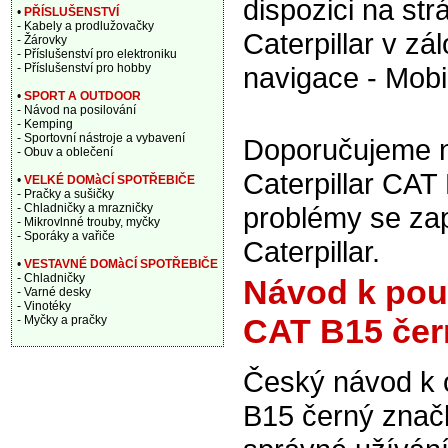
dispozici na st
•
PŘÍSLUŠENSTVÍ
- Kabely a prodlužovačky
Caterpillar v zá
- Žárovky
- Příslušenství pro elektroniku
- Příslušenství pro hobby
navigace - Mobil
•
SPORT A OUTDOOR
- Návod na posilování
- Kemping
- Sportovní nástroje a vybavení
Doporučujeme na
- Obuv a oblečení
Caterpillar CAT
•
VELKÉ DOMàCÍ SPOTŘEBIČE
- Pračky a sušičky
- Chladničky a mrazničky
problémy se za
- Mikrovlnné trouby, myčky
- Sporáky a vařiče
Caterpillar.
•
VESTAVNÉ DOMàCÍ SPOTŘEBIČE
- Chladničky
Návod k použi
- Varné desky
- Vinotéky
CAT B15 čer
- Myčky a pračky
Český návod k o
B15 černý znač