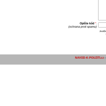
Opište kód
*
:
(ochrana proti spamu)
Jesli
NAVOD-K-POUZITI.cz
-