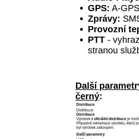
GPS:
A-GP
Zprávy:
SMS,
Provozní te
PTT
- vyhraz
stranou slu
Další parametr
černý
:
Distribuce
Distribuce
Distribuce
Výrobek
z oficiální distribuce
je možn
Případná reklamace výrobku, který p
byl výrobek zakoupen.
Další parametry