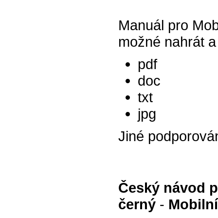
Manuál pro Mobi
možné nahrát a 
pdf
doc
txt
jpg
Jiné podporová
Český návod pr
černý
-
Mobilní