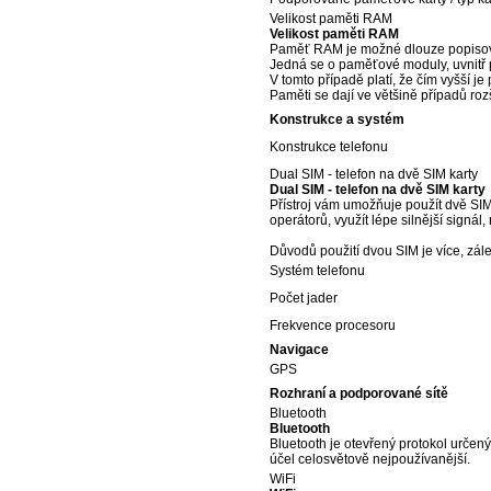
Velikost paměti RAM
Velikost paměti RAM
Paměť RAM je možné dlouze popisov
Jedná se o paměťové moduly, uvnitř po
V tomto případě platí, že čím vyšší j
Paměti se dají ve většině případů rozš
Konstrukce a systém
Konstrukce telefonu
Dual SIM - telefon na dvě SIM karty
Dual SIM - telefon na dvě SIM karty
Přístroj vám umožňuje použít dvě SIM 
operátorů, využít lépe silnější signál
Důvodů použití dvou SIM je více, zálež
Systém telefonu
Počet jader
Frekvence procesoru
Navigace
GPS
Rozhraní a podporované sítě
Bluetooth
Bluetooth
Bluetooth je otevřený protokol určen
účel celosvětově nejpoužívanější.
WiFi