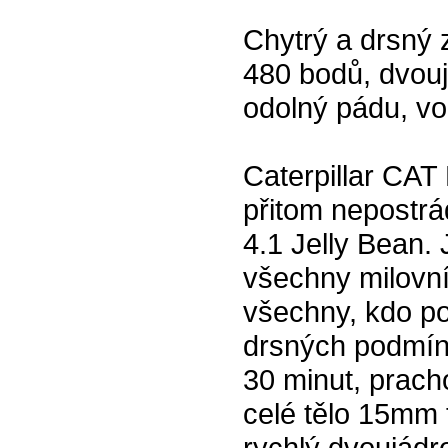
Chytrý a drsný z
480 bodů, dvouj
odolný pádu, vo
Caterpillar CAT
přitom nepostr
4.1 Jelly Bean.
všechny milovní
všechny, kdo pot
drsných podmín
30 minut, prach
celé tělo 15mm 
rychlý dvoujádr