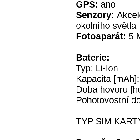
GPS:
ano
Senzory:
Akcel
okolního světla
Fotoaparát:
5 
Baterie:
Typ: Li-Ion
Kapacita [mAh]
Doba hovoru [ho
Pohotovostní do
TYP SIM KARTY