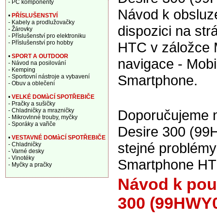
- PC komponenty
Návod k obsluze
•
PŘÍSLUŠENSTVÍ
- Kabely a prodlužovačky
dispozici na st
- Žárovky
- Příslušenství pro elektroniku
- Příslušenství pro hobby
HTC v záložce 
•
SPORT A OUTDOOR
navigace - Mobil
- Návod na posilování
- Kemping
Smartphone.
- Sportovní nástroje a vybavení
- Obuv a oblečení
•
VELKÉ DOMàCÍ SPOTŘEBIČE
- Pračky a sušičky
- Chladničky a mrazničky
Doporučujeme na
- Mikrovlnné trouby, myčky
- Sporáky a vařiče
Desire 300 (99H
•
VESTAVNÉ DOMàCÍ SPOTŘEBIČE
stejné problém
- Chladničky
- Varné desky
- Vinotéky
Smartphone HT
- Myčky a pračky
Návod k použ
300 (99HWY0