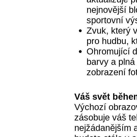
nejnovější bl
sportovní výs
Zvuk, který 
pro hudbu, k
Ohromující di
barvy a plná
zobrazení fot
Váš svět běhe
Výchozí obraz
zásobuje váš t
nejžádanějším 