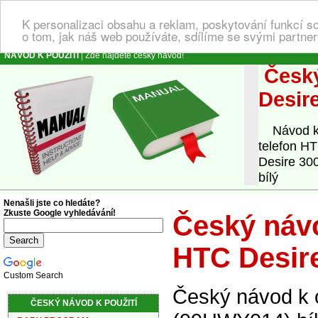
K personalizaci obsahu a reklam, poskytování funkcí s
o tom, jak náš web používáte, sdílíme se svými partner
NÁVOD K POUŽITÍ
| Zde najdete český návod!
Český
Desir
Návod k o
telefon H
Desire 300
bílý
Nenašli jste co hledáte?
Zkuste Google vyhledávání!
Český návo
HTC Desire
Custom Search
Český návod k o
ČESKÝ NÁVOD K POUŽITÍ