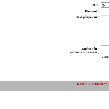
Email :
Předmět
*
:
Text příspěvku
*
:
Opište kód
*
:
(ochrana proti spamu)
Jesli
NAVOD-K-POUZITI.cz
-