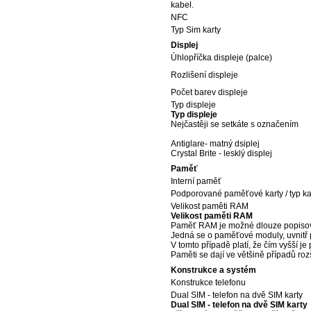
kabel.
NFC
Typ Sim karty
Displej
Úhlopříčka displeje (palce)
Rozlišení displeje
Počet barev displeje
Typ displeje
Typ displeje
Nejčastěji se setkáte s označením
Antiglare- matný dsiplej
Crystal Brite - lesklý displej
Paměť
Interní paměť
Podporované paměťové karty / typ ka
Velikost paměti RAM
Velikost paměti RAM
Paměť RAM je možné dlouze popisov
Jedná se o paměťové moduly, uvnitř po
V tomto případě platí, že čím vyšší j
Paměti se dají ve většině případů rozš
Konstrukce a systém
Konstrukce telefonu
Dual SIM - telefon na dvě SIM karty
Dual SIM - telefon na dvě SIM karty