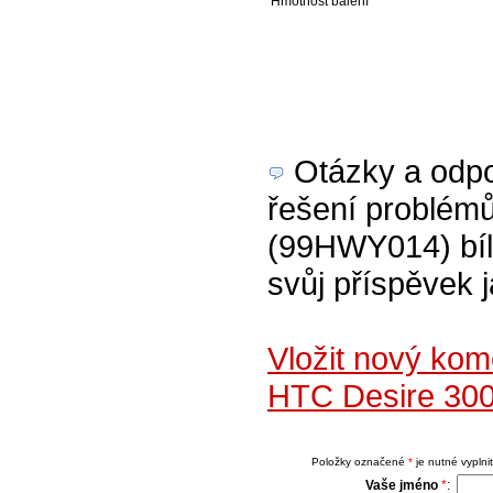
Hmotnost balení
Otázky a odpov
řešení problémů
(99HWY014) bílý
svůj příspěvek 
Vložit nový kom
HTC Desire 300
Položky označené
*
je nutné vyplnit
Vaše jméno
*
: