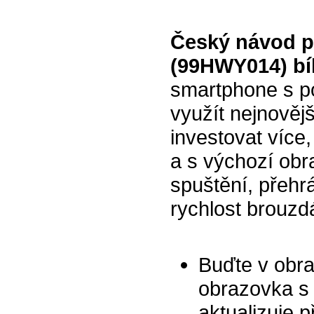
Český návod pr
(99HWY014) bí
smartphone s p
využít nejnovějš
investovat více,
a s výchozí obr
spuštění, přehr
rychlost brouzdá
Buďte v obr
obrazovka s 
aktualizuje 