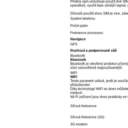
Přístroj vám umožňuje použít dvě SIM 
operátorů, využít lépe silnější signál
Důvodů použití dvou SIM je více, zálež
Systém telefonu
Počet jader
Frekvence procesoru
Navigace
GPS
Rozhraní a podporované sítě
Bluetooth
Bluetooth
Bluetooth je otevřený protokol určen
účel celosvětově nejpoužívanější.
WiFi
WiFi
Tento parametr udává, jestli je součást
příslušenství.
Díky technologii WiFi se dnes můžete 
místech.
Wi-Fi zařízení jsou dnes prakticky ve
Síťová frekvence
Síťová frekvence (3G)
3G modem