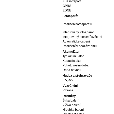
IrDa infraport
GPRS
EDGE
Fotoaparát
Rozlišení fotoaparátu
Integrovaný fotoaparát
Integrovaný blesk/přisvětlení
Automatické ostření
Rozlišení videozáznamu
Akumulátor
Typ akumulátoru
Kapacita aku
Pohotovostní doba
Doba hovoru
Hudba a přehrávače
3,5 jack
Vyzvánění
Vibrace
Rozměry
Šířka balení
Výška balení
Hloubka balení