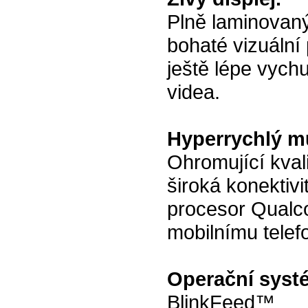
Plně laminovaný
bohaté vizuální 
ještě lépe vych
videa.
Hyperrychlý mu
Ohromující kval
široká konektiv
procesor Qual
mobilnímu telef
Operační syst
BlinkFeed™