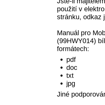
Jste-li majitel
použití v elektr
stránku, odkaz 
Manuál pro Mobi
(99HWY014) bílý
formátech:
pdf
doc
txt
jpg
Jiné podporová