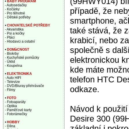
(99HWY014) bílý
•
BABY PROGRAM
- Autosedačky
případě, že ne
- Kočárky
- Pro těhotné
- Dětské potřeby
smartphone, ačk
•
CHOVATELSKÉ POTŘEBY
také stává, že 
- Akvaristika
- Psi a kočky
krabicí, nebo za
- Ptáci
- Hlodavci a ostatní
společně s dalš
•
DOMàCNOST
- Biokrby
elektronickou 
- Kuchyňské pomůcky
- Úklid
- Koupelna
kde máte možnos
•
ELEKTRONIKA
telefon HTC De
- Auto HIFI
- Televize
- DVD/Bluray přehrávače
odkaze.
- Filmy
•
FOTO
- Fotoaparáty
Návod k použití
- Optika
- Paměťové karty
- Fotorámečky
Desire 300 (99
•
HOBBY
základní i pokr
- Dílna