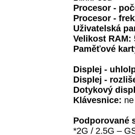
Procesor - poč
Procesor - fre
Uživatelská p
Velikost RAM:
Paměťové kart
Displej - uhlol
Displej - rozliš
Dotykový disp
Klávesnice:
ne
Podporované s
*2G / 2.5G – 