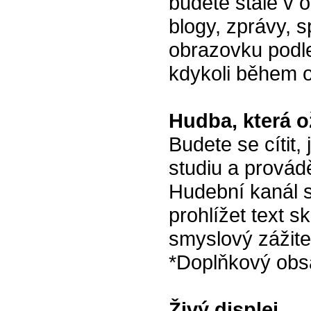
budete stále v o
blogy, zprávy, s
obrazovku podle
kdykoli během 
Hudba, která o
Budete se cítit
studiu a provád
Hudební kanál 
prohlížet text s
smyslový zážite
*Doplňkový obsa
Živý displej.