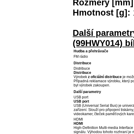
Rozměry [mm]
Hmotnost [g]:
Další parametr
(99HWY014) bí
Hudba a přehrávače
FM rádio
Distribuce
Distribuce
Distribuce
Výrobek
z oficiální distribuce
je možn
Případná reklamace výrobku, který p
byl výrobek zakoupen.
Další parametry
USB port
USB port
USB (Universal Serial Bus) je univerz
zařízení. Slouží pro připojení tiskárny
videokamer, čteček paměťových karet
HDMI
HDMI
High-Definition Multi-media Interfa
signálu. Výhodou tohoto rozhraní je 