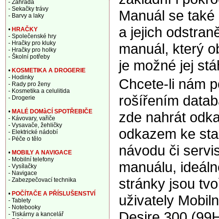
- Zahrada
- Sekačky trávy
Manuál se také
- Barvy a laky
a jejich odstran
•
HRAČKY
- Společenské hry
- Hračky pro kluky
manuál, který o
- Hračky pro holky
- Školní potřeby
je možné jej st
•
KOSMETIKA A DROGERIE
- Hodinky
Chcete-li nám 
- Rady pro ženy
- Kosmetika a celulitida
rošířením data
- Drogerie
•
MALÉ DOMàCÍ SPOTŘEBIČE
zde nahrát odka
- Kávovary, vařiče
- Vysavače, žehličky
odkazem ke sta
- Elektrické nádobí
- Péče o tělo
návodu či servi
•
MOBILY A NAVIGACE
- Mobilní telefony
manuálu, ideáln
- Vysílačky
- Navigace
stránky jsou tv
- Zabezpečovací technika
•
POČÍTAČE A PŘÍSLUŠENSTVÍ
uživately Mobil
- Tablety
- Notebooky
Desire 300 (99
- Tiskárny a kancelář