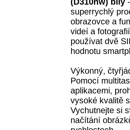
(D310nw) bílý
-
superrychlý pro
obrazovce a fun
videí a fotografi
používat dvě S
hodnotu smartp
Výkonný, čtyřjá
Pomocí multitas
aplikacemi, proh
vysoké kvalitě 
Vychutnejte si s
načítání obrázk
rychlostech.