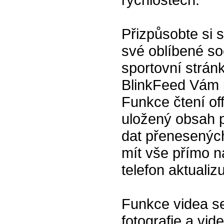
Přizpůsobte si 
své oblíbené soc
sportovní strá
BlinkFeed Vám 
Funkce čtení of
uložený obsah p
dat přenesených
mít vše přímo n
telefon aktualizu
Funkce videa s
fotografie a vid