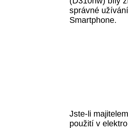
(D310nw) bílý z
správné užívání
Smartphone.
Jste-li majitel
použití v elektr