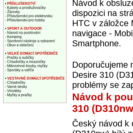
Návod k obsluze
•
PŘÍSLUŠENSTVÍ
- Kabely a prodlužovačky
dispozici na st
- Žárovky
- Příslušenství pro elektroniku
- Příslušenství pro hobby
HTC v záložce 
•
SPORT A OUTDOOR
navigace - Mobil
- Návod na posilování
- Kemping
Smartphone.
- Sportovní nástroje a vybavení
- Obuv a oblečení
•
VELKÉ DOMàCÍ SPOTŘEBIČE
- Pračky a sušičky
- Chladničky a mrazničky
Doporučujeme na
- Mikrovlnné trouby, myčky
- Sporáky a vařiče
Desire 310 (D31
•
VESTAVNÉ DOMàCÍ SPOTŘEBIČE
problémy se za
- Chladničky
- Varné desky
- Vinotéky
Návod k použ
- Myčky a pračky
310 (D310nw)
Český návod k o