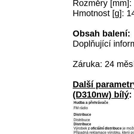
Rozměry [mm]: 
Hmotnost [g]: 1
Obsah balení:
Doplňující info
Záruka: 24 měs
Další parametr
(D310nw) bílý
:
Hudba a přehrávače
FM rádio
Distribuce
Distribuce
Distribuce
Výrobek
z oficiální distribuce
je možn
Případná reklamace výrobku, který p