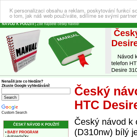
K personalizaci obsahu a reklam, poskytování funkcí s
o tom, jak náš web používáte, sdílíme se svými partner
NÁVOD K POUŽITÍ
| Zde najdete český návod!
Český
Desir
Návod k o
telefon HT
Desire 310
Nenašli jste co hledáte?
Zkuste Google vyhledávání!
Český návo
HTC Desire
Custom Search
Český návod k o
ČESKÝ NÁVOD K POUŽITÍ
(D310nw) bílý j
•
BABY PROGRAM
- Autosedačky