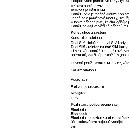
Podporované paměťové karty / typ ka
Velikost paměti RAM
Velikost paměti RAM
Paměť RAM je možné dlouze popisov
Jedná se o paměťové moduly, uvnitř po
V tomto případě platí, že čím vyšší j
Paměti se dají ve většině případů rozš
Konstrukce a systém
Konstrukce telefonu
Dual SIM - telefon na dvě SIM karty
Dual SIM - telefon na dvě SIM karty
Přístroj vám umožňuje použít dvě SIM 
operátorů, využít lépe silnější signál
Důvodů použití dvou SIM je více, zálež
Systém telefonu
Počet jader
Frekvence procesoru
Navigace
GPS
Rozhraní a podporované sítě
Bluetooth
Bluetooth
Bluetooth je otevřený protokol určen
účel celosvětově nejpoužívanější.
WiFi