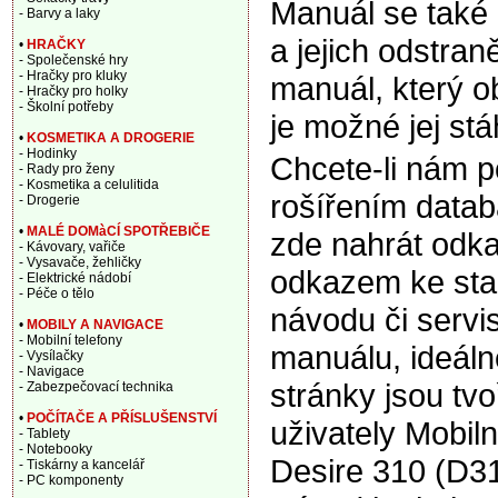
Manuál se také
- Barvy a laky
a jejich odstran
•
HRAČKY
- Společenské hry
- Hračky pro kluky
manuál, který o
- Hračky pro holky
- Školní potřeby
je možné jej st
•
KOSMETIKA A DROGERIE
- Hodinky
Chcete-li nám 
- Rady pro ženy
- Kosmetika a celulitida
rošířením data
- Drogerie
•
MALÉ DOMàCÍ SPOTŘEBIČE
zde nahrát odka
- Kávovary, vařiče
- Vysavače, žehličky
odkazem ke sta
- Elektrické nádobí
- Péče o tělo
návodu či servi
•
MOBILY A NAVIGACE
- Mobilní telefony
manuálu, ideáln
- Vysílačky
- Navigace
stránky jsou tv
- Zabezpečovací technika
•
POČÍTAČE A PŘÍSLUŠENSTVÍ
uživately Mobil
- Tablety
- Notebooky
Desire 310 (D31
- Tiskárny a kancelář
- PC komponenty