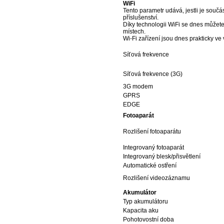
WiFi
Tento parametr udává, jestli je součást
příslušenství.
Díky technologii WiFi se dnes můžete 
místech.
Wi-Fi zařízení jsou dnes prakticky ve
Síťová frekvence
Síťová frekvence (3G)
3G modem
GPRS
EDGE
Fotoaparát
Rozlišení fotoaparátu
Integrovaný fotoaparát
Integrovaný blesk/přisvětlení
Automatické ostření
Rozlišení videozáznamu
Akumulátor
Typ akumulátoru
Kapacita aku
Pohotovostní doba