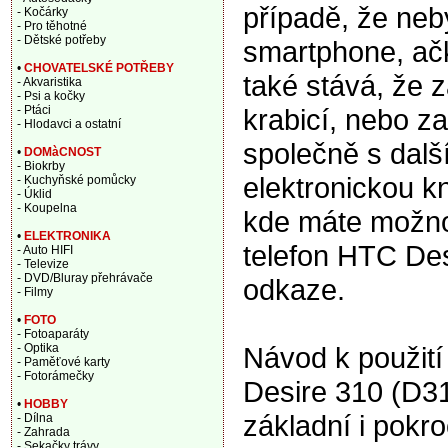
případě, že ne
- Kočárky
- Pro těhotné
- Dětské potřeby
smartphone, ačk
•
CHOVATELSKÉ POTŘEBY
také stává, že 
- Akvaristika
- Psi a kočky
krabicí, nebo za
- Ptáci
- Hlodavci a ostatní
společně s dalš
•
DOMàCNOST
- Biokrby
elektronickou 
- Kuchyňské pomůcky
- Úklid
- Koupelna
kde máte možnos
•
ELEKTRONIKA
telefon HTC Des
- Auto HIFI
- Televize
- DVD/Bluray přehrávače
odkaze.
- Filmy
•
FOTO
- Fotoaparáty
Návod k použití
- Optika
- Paměťové karty
- Fotorámečky
Desire 310 (D3
•
HOBBY
základní i pokr
- Dílna
- Zahrada
- Sekačky trávy