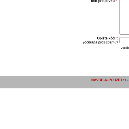
Text příspěvku
*
:
Opište kód
*
:
(ochrana proti spamu)
Jesli
NAVOD-K-POUZITI.cz
-