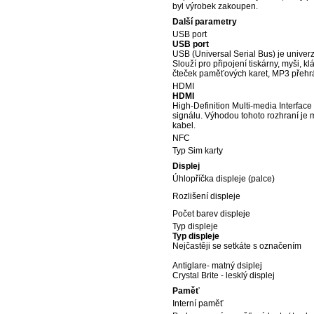
byl výrobek zakoupen.
Další parametry
USB port
USB port
USB (Universal Serial Bus) je univerz
Slouží pro připojení tiskárny, myši, k
čteček paměťových karet, MP3 přehrá
HDMI
HDMI
High-Definition Multi-media Interfa
signálu. Výhodou tohoto rozhraní je 
kabel.
NFC
Typ Sim karty
Displej
Úhlopříčka displeje (palce)
Rozlišení displeje
Počet barev displeje
Typ displeje
Typ displeje
Nejčastěji se setkáte s označením
Antiglare- matný dsiplej
Crystal Brite - lesklý displej
Paměť
Interní paměť