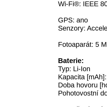
Wi-Fi®: IEEE 80
GPS: ano
Senzory: Accel
Fotoaparát: 5 M
Baterie:
Typ: Li-Ion
Kapacita [mAh]
Doba hovoru [ho
Pohotovostní do