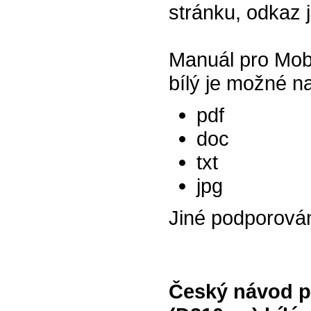
stránku, odkaz 
Manuál pro Mob
bílý je možné n
pdf
doc
txt
jpg
Jiné podporová
Český návod pr