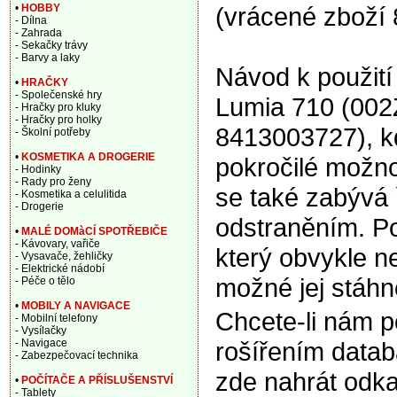
(vrácené zboží
•
HOBBY
- Dílna
- Zahrada
- Sekačky trávy
- Barvy a laky
Návod k použití 
•
HRAČKY
- Společenské hry
Lumia 710 (002
- Hračky pro kluky
- Hračky pro holky
8413003727), k
- Školní potřeby
•
KOSMETIKA A DROGERIE
pokročilé možno
- Hodinky
- Rady pro ženy
se také zabývá 
- Kosmetika a celulitida
- Drogerie
odstraněním. Po
•
MALÉ DOMàCÍ SPOTŘEBIČE
- Kávovary, vařiče
který obvykle ne
- Vysavače, žehličky
- Elektrické nádobí
možné jej stáhn
- Péče o tělo
•
MOBILY A NAVIGACE
Chcete-li nám 
- Mobilní telefony
- Vysílačky
- Navigace
rošířením data
- Zabezpečovací technika
zde nahrát odka
•
POČÍTAČE A PŘÍSLUŠENSTVÍ
- Tablety