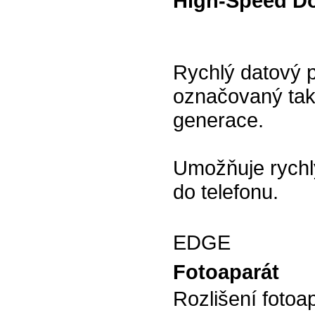
High-Speed Do
Rychlý datový p
označovaný také
generace.
Umožňuje rychlý
do telefonu.
EDGE
Fotoaparát
Rozlišení fotoa