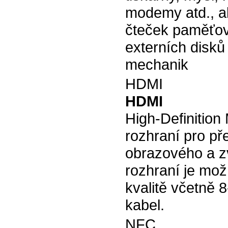
modemy atd., al
čteček paměťov
externích disků
mechanik
HDMI
HDMI
High-Definition
rozhraní pro p
obrazového a z
rozhraní je mož
kvalitě včetně 
kabel.
NFC