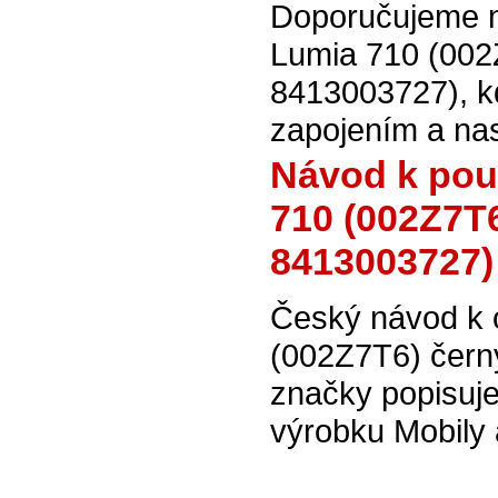
Doporučujeme na
Lumia 710 (002
8413003727), kd
zapojením a na
Návod k použ
710 (002Z7T6
8413003727)
Český návod k o
(002Z7T6) čern
značky popisuje
výrobku Mobily 