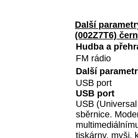
Další parametr
(002Z7T6) čer
Hudba a přehr
FM rádio
Další paramet
USB port
USB port
USB (Universal 
sběrnice. Modern
multimediálnímu
tiskárny, myši, 