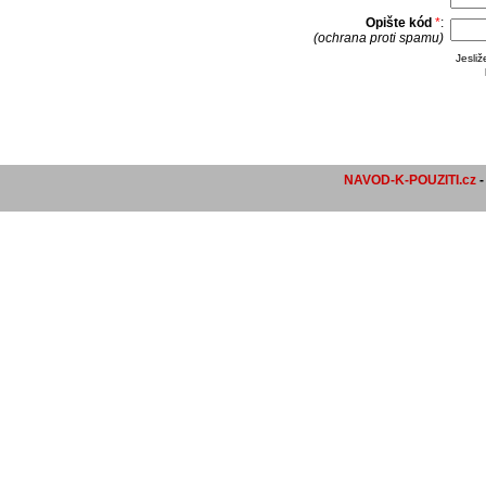
Opište kód
*
:
(ochrana proti spamu)
Jesli
NAVOD-K-POUZITI.cz
-