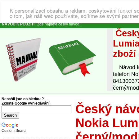
K personalizaci obsahu a reklam, poskytování funkcí s
o tom, jak náš web používáte, sdílíme se svými partner
NÁVOD K POUŽITÍ
| Zde najdete český návod!
Český
Lumia
zboží
Návod k o
telefon N
841300372
černý/mod
Nenašli jste co hledáte?
Zkuste Google vyhledávání!
Český návo
Nokia Lumi
Custom Search
černý/modr