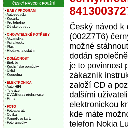
ČESKÝ NÁVOD K POUŽITÍ
841300372
•
BABY PROGRAM
- Autosedačky
- Kočárky
- Pro těhotné
Český návod k o
- Dětské potřeby
(002Z7T6) čern
•
CHOVATELSKÉ POTŘEBY
- Akvaristika
- Psi a kočky
možné stáhnout 
- Ptáci
- Hlodavci a ostatní
dodán společně
•
DOMàCNOST
je to povinnost 
- Biokrby
- Kuchyňské pomůcky
- Úklid
zákazník instru
- Koupelna
založí CD a pozd
•
ELEKTRONIKA
- Auto HIFI
- Televize
dalšími uživate
- DVD/Bluray přehrávače
- Filmy
elektronickou k
•
FOTO
- Fotoaparáty
kde máte možnos
- Optika
- Paměťové karty
telefon Nokia 
- Fotorámečky