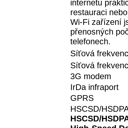
internetu prakt
restauraci nebo
Wi-Fi zařízení 
přenosných počí
telefonech.
Síťová frekven
Síťová frekven
3G modem
IrDa infraport
GPRS
HSCSD/HSDP
HSCSD/HSDP