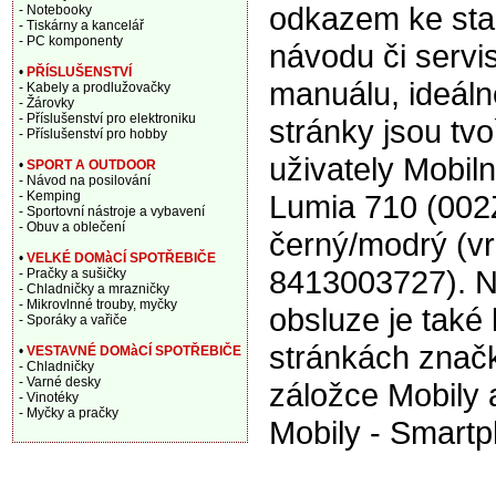
odkazem ke sta
- Notebooky
- Tiskárny a kancelář
- PC komponenty
návodu či servi
•
PŘÍSLUŠENSTVÍ
manuálu, ideáln
- Kabely a prodlužovačky
- Žárovky
- Příslušenství pro elektroniku
stránky jsou tv
- Příslušenství pro hobby
uživately Mobiln
•
SPORT A OUTDOOR
- Návod na posilování
- Kemping
Lumia 710 (002
- Sportovní nástroje a vybavení
- Obuv a oblečení
černý/modrý (v
•
VELKÉ DOMàCÍ SPOTŘEBIČE
8413003727). 
- Pračky a sušičky
- Chladničky a mrazničky
- Mikrovlnné trouby, myčky
obsluze je také 
- Sporáky a vařiče
stránkách znač
•
VESTAVNÉ DOMàCÍ SPOTŘEBIČE
- Chladničky
- Varné desky
záložce Mobily 
- Vinotéky
- Myčky a pračky
Mobily - Smart