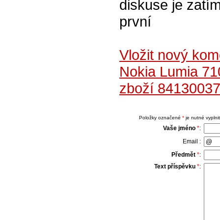
diskuse je zatím
první
Vložit nový kom
Nokia Lumia 71
zboží 84130037
Položky označené
*
je nutné vyplnit
Vaše jméno
*
:
Email :
Předmět
*
:
Text příspěvku
*
: