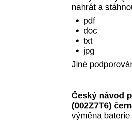
nahrát a stáhno
pdf
doc
txt
jpg
Jiné podporová
Český návod pr
(002Z7T6) čer
výměna baterie 