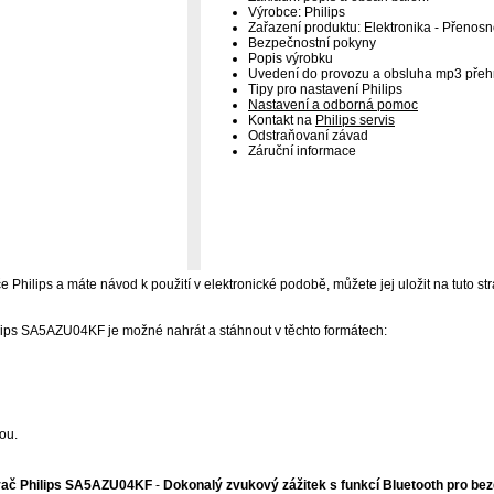
Výrobce: Philips
Zařazení produktu: Elektronika - Přenos
Bezpečnostní pokyny
Popis výrobku
Uvedení do provozu a obsluha mp3 přeh
Tipy pro nastavení Philips
Nastavení a odborná pomoc
Kontakt na
Philips servis
Odstraňovaní závad
Záruční informace
 Philips a máte návod k použití v elektronické podobě, můžete jej uložit na tuto str
ips SA5AZU04KF je možné nahrát a stáhnout v těchto formátech:
ou.
vač Philips SA5AZU04KF
-
Dokonalý zvukový zážitek s funkcí Bluetooth pro be