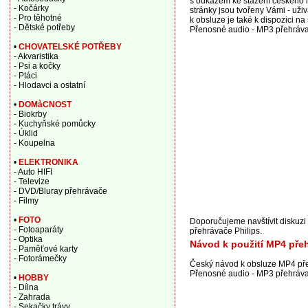
s odkazem ke stažení českého n
- Kočárky
stránky jsou tvořeny Vámi - u
- Pro těhotné
k obsluze je také k dispozici na
- Dětské potřeby
Přenosné audio - MP3 přehráv
•
CHOVATELSKÉ POTŘEBY
- Akvaristika
- Psi a kočky
- Ptáci
- Hlodavci a ostatní
•
DOMàCNOST
- Biokrby
- Kuchyňské pomůcky
- Úklid
- Koupelna
•
ELEKTRONIKA
- Auto HIFI
- Televize
- DVD/Bluray přehrávače
- Filmy
•
FOTO
Doporučujeme navštívit diskuz
- Fotoaparáty
přehrávače Philips.
- Optika
Návod k použití MP4 pře
- Paměťové karty
- Fotorámečky
Český návod k obsluze MP4 pře
Přenosné audio - MP3 přehráv
•
HOBBY
- Dílna
- Zahrada
- Sekačky trávy