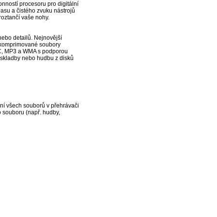
nností procesoru pro digitální
lasu a čistého zvuku nástrojů
roztančí vaše nohy.
nebo detailů. Nejnovější
 a komprimované soubory
AC, MP3 a WMA s podporou
t skladby nebo hudbu z disků
ní všech souborů v přehrávači
o souboru (např. hudby,