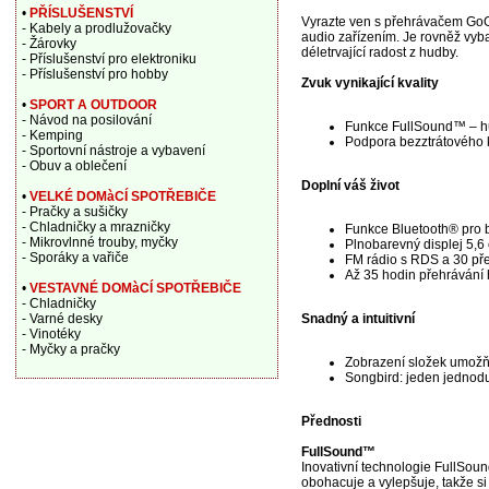
•
PŘÍSLUŠENSTVÍ
Vyrazte ven s přehrávačem GoGE
- Kabely a prodlužovačky
audio zařízením. Je rovněž vy
- Žárovky
déletrvající radost z hudby.
- Příslušenství pro elektroniku
- Příslušenství pro hobby
Zvuk vynikající kvality
•
SPORT A OUTDOOR
- Návod na posilování
Funkce FullSound™ – h
- Kemping
Podpora bezztrátového 
- Sportovní nástroje a vybavení
- Obuv a oblečení
Doplní váš život
•
VELKÉ DOMàCÍ SPOTŘEBIČE
- Pračky a sušičky
- Chladničky a mrazničky
Funkce Bluetooth® pro b
- Mikrovlnné trouby, myčky
Plnobarevný displej 5,6 
- Sporáky a vařiče
FM rádio s RDS a 30 př
Až 35 hodin přehrávání
•
VESTAVNÉ DOMàCÍ SPOTŘEBIČE
- Chladničky
- Varné desky
Snadný a intuitivní
- Vinotéky
- Myčky a pračky
Zobrazení složek umožňu
Songbird: jeden jednod
Přednosti
FullSound™
Inovativní technologie FullSou
obohacuje a vylepšuje, takže s