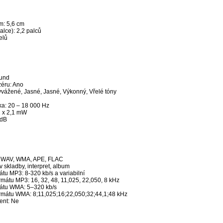
m: 5,6 cm
alce): 2,2 palců
elů
ound
zéru: Ano
yvážené, Jasné, Jasné, Výkonný, Vřelé tóny
ka: 20 – 18 000 Hz
2 x 2,1 mW
 dB
, WAV, WMA, APE, FLAC
 skladby, interpret, album
tu MP3: 8-320 kb/s a variabilní
rmátu MP3: 16, 32, 48, 11,025, 22,050, 8 kHz
mátu WMA: 5–320 kb/s
ormátu WMA: 8;11,025;16;22,050;32;44,1;48 kHz
ent: Ne