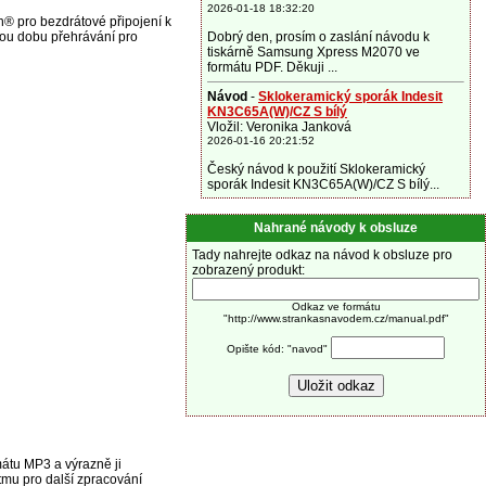
2026-01-18 18:32:20
h® pro bezdrátové připojení k
hou dobu přehrávání pro
Dobrý den, prosím o zaslání návodu k
tiskárně Samsung Xpress M2070 ve
formátu PDF. Děkuji ...
Návod
-
Sklokeramický sporák Indesit
KN3C65A(W)/CZ S bílý
Vložil: Veronika Janková
2026-01-16 20:21:52
Český návod k použití Sklokeramický
sporák Indesit KN3C65A(W)/CZ S bílý...
Nahrané návody k obsluze
Tady nahrejte odkaz na návod k obsluze pro
zobrazený produkt:
Odkaz ve formátu
"http://www.strankasnavodem.cz/manual.pdf"
Opište kód: "navod"
átu MP3 a výrazně ji
tmu pro další zpracování