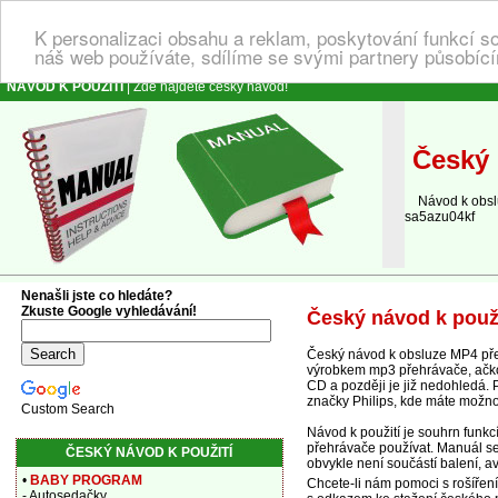
K personalizaci obsahu a reklam, poskytování funkcí s
náš web používáte, sdílíme se svými partnery působícím
NÁVOD K POUŽITÍ
| Zde najdete český návod!
Český 
Návod k obsluz
sa5azu04kf
Nenašli jste co hledáte?
Zkuste Google vyhledávání!
Český návod k použ
Český návod k obsluze MP4 pře
výrobkem mp3 přehrávače, ačkoli
CD a později je již nedohledá.
značky Philips, kde máte možn
Custom Search
Návod k použití je souhrn funk
přehrávače používat. Manuál se 
ČESKÝ NÁVOD K POUŽITÍ
obvykle není součástí balení, av
•
BABY PROGRAM
Chcete-li nám pomoci s rošířen
- Autosedačky