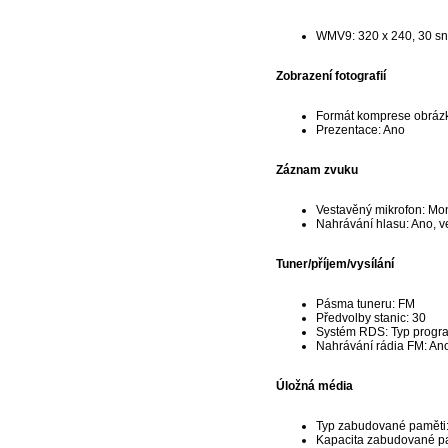
WMV9: 320 x 240, 30 sn
Zobrazení fotografií
Formát komprese obráz
Prezentace: Ano
Záznam zvuku
Vestavěný mikrofon: Mo
Nahrávání hlasu: Ano, 
Tuner/příjem/vysílání
Pásma tuneru: FM
Předvolby stanic: 30
Systém RDS: Typ program
Nahrávání rádia FM: An
Úložná média
Typ zabudované paměti
Kapacita zabudované pa