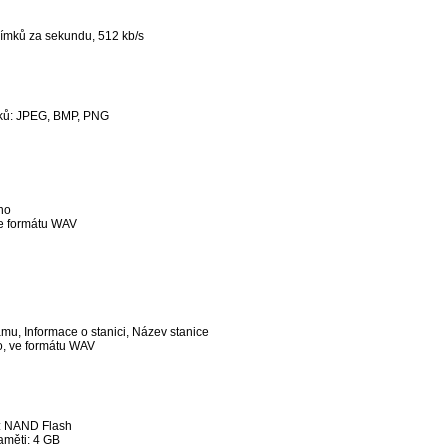
ímků za sekundu, 512 kb/s
ků: JPEG, BMP, PNG
no
ve formátu WAV
u, Informace o stanici, Název stanice
o, ve formátu WAV
: NAND Flash
měti: 4 GB