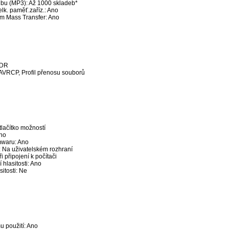
dbu (MP3): Až 1000 skladeb*
lk. paměť.zaříz.: Ano
em Mass Transfer: Ano
EDR
, AVRCP, Profil přenosu souborů
tlačítko možností
Ano
mwaru: Ano
í: Na uživatelském rozhraní
i připojení k počítači
hlasitosti: Ano
itosti: Ne
u použití: Ano