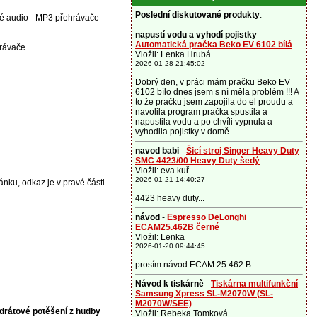
Poslední diskutované produkty
:
né audio - MP3 přehrávače
napustí vodu a vyhodí pojistky
-
Automatická pračka Beko EV 6102 bílá
rávače
Vložil: Lenka Hrubá
2026-01-28 21:45:02
Dobrý den, v práci mám pračku Beko EV
6102 bílo dnes jsem s ní měla problém !!! A
to že pračku jsem zapojila do el proudu a
navolila program pračka spustila a
napustila vodu a po chvíli vypnula a
vyhodila pojistky v domě . ...
navod babi
-
Šicí stroj Singer Heavy Duty
SMC 4423/00 Heavy Duty šedý
Vložil: eva kuř
2026-01-21 14:40:27
ánku, odkaz je v pravé části
4423 heavy duty...
návod
-
Espresso DeLonghi
ECAM25.462B černé
Vložil: Lenka
2026-01-20 09:44:45
prosím návod ECAM 25.462.B...
Návod k tiskárně
-
Tiskárna multifunkční
Samsung Xpress SL-M2070W (SL-
M2070W/SEE)
zdrátové potěšení z hudby
Vložil: Rebeka Tomková