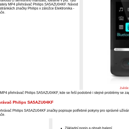
ávodu či servisního manuálu, ideálně v pfd. Tyto
živately MP4 přehrávač Philips SA5AZU04KF. Návod
 stránkách značky Philips v záložce Elektronika -
ače.
Zvětši
i MP4 přehrávač Philips SA5AZU04KF, kde se řeší podobné i stejné problémy se 
hrávač Philips SA5AZU04KF
hrávač Philips SA5AZU04KF značky popisuje potřebné pokyny pro správné užívání
ače.
Základní popis a obsah balení