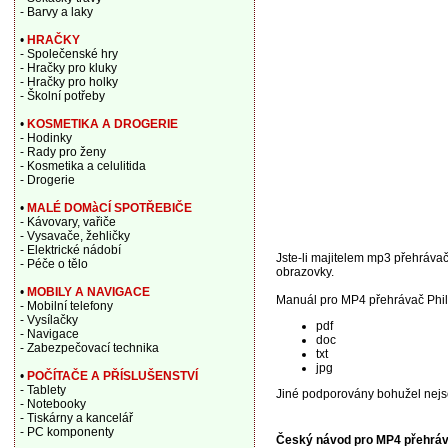
- Barvy a laky
•
HRAČKY
- Společenské hry
- Hračky pro kluky
- Hračky pro holky
- Školní potřeby
•
KOSMETIKA A DROGERIE
- Hodinky
- Rady pro ženy
- Kosmetika a celulitida
- Drogerie
•
MALÉ DOMàCÍ SPOTŘEBIČE
- Kávovary, vařiče
- Vysavače, žehličky
- Elektrické nádobí
Jste-li majitelem mp3 přehrávače
- Péče o tělo
obrazovky.
•
MOBILY A NAVIGACE
Manuál pro MP4 přehrávač Phil
- Mobilní telefony
- Vysílačky
pdf
- Navigace
doc
- Zabezpečovací technika
txt
jpg
•
POČÍTAČE A PŘÍSLUŠENSTVÍ
- Tablety
Jiné podporovány bohužel nejs
- Notebooky
- Tiskárny a kancelář
- PC komponenty
Český návod pro MP4 přehrá