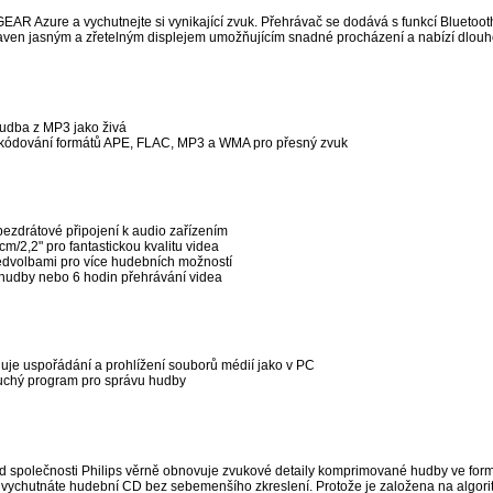
AR Azure a vychutnejte si vynikající zvuk. Přehrávač se dodává s funkcí Bluetoot
baven jasným a zřetelným displejem umožňujícím snadné procházení a nabízí dlou
udba z MP3 jako živá
kódování formátů APE, FLAC, MP3 a WMA pro přesný zvuk
ezdrátové připojení k audio zařízením
cm/2,2" pro fantastickou kvalitu videa
edvolbami pro více hudebních možností
 hudby nebo 6 hodin přehrávání videa
je uspořádání a prohlížení souborů médií jako v PC
uchý program pro správu hudby
nd společnosti Philips věrně obnovuje zvukové detaily komprimované hudby ve form
i vychutnáte hudební CD bez sebemenšího zkreslení. Protože je založena na algori