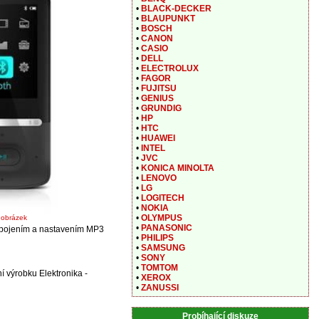
•
BLACK-DECKER
•
BLAUPUNKT
•
BOSCH
•
CANON
•
CASIO
•
DELL
•
ELECTROLUX
•
FAGOR
•
FUJITSU
•
GENIUS
•
GRUNDIG
•
HP
•
HTC
•
HUAWEI
•
INTEL
•
JVC
•
KONICA MINOLTA
•
LENOVO
•
LG
•
LOGITECH
•
NOKIA
•
OLYMPUS
t obrázek
•
PANASONIC
zapojením a nastavením MP3
•
PHILIPS
•
SAMSUNG
•
SONY
•
TOMTOM
 výrobku Elektronika -
•
XEROX
•
ZANUSSI
Probíhající diskuze