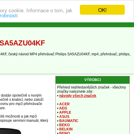
OK!
ory cookie. Informace o tom, jak
robnosti
s SA5AZU04KF
4KF, český návod MP4 přehrávač Philips SA5AZU04KF, mp4, přehrávač, philips,
VÝROBCI
Přehled nejhledanějších značek - všechny
značky naleznete zde:
l dodán společně s novým
•
návody všech značek
ečně s krabicí, nebo založí
nihovnu pro mp3 přehrávače
•
ACER
aze.
•
AEG
•
APPLE
ilé možnosti a jak mp3
•
ASUS
opisuje servisní manuál, který
•
BAUMATIC
•
BEKO
•
BELKIN
•
BENQ