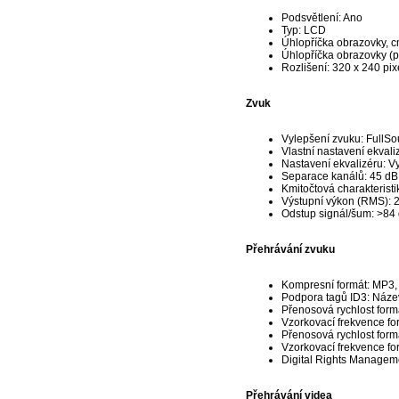
Podsvětlení: Ano
Typ: LCD
Úhlopříčka obrazovky, c
Úhlopříčka obrazovky (p
Rozlišení: 320 x 240 pix
Zvuk
Vylepšení zvuku: FullS
Vlastní nastavení ekvali
Nastavení ekvalizéru: V
Separace kanálů: 45 dB
Kmitočtová charakteristi
Výstupní výkon (RMS): 
Odstup signál/šum: >84
Přehrávání zvuku
Kompresní formát: MP3
Podpora tagů ID3: Název
Přenosová rychlost formá
Vzorkovací frekvence fo
Přenosová rychlost for
Vzorkovací frekvence f
Digital Rights Managem
Přehrávání videa