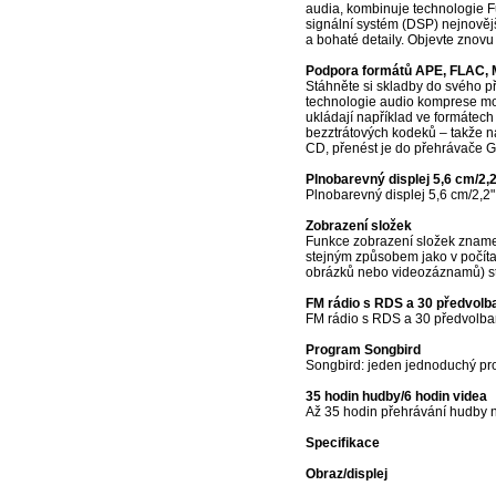
audia, kombinuje technologie Fu
signální systém (DSP) nejnovějš
a bohaté detaily. Objevte znov
Podpora formátů APE, FLAC,
Stáhněte si skladby do svého př
technologie audio komprese moh
ukládají například ve formát
bezztrátových kodeků – takže na
CD, přenést je do přehrávače 
Plnobarevný displej 5,6 cm/2,
Plnobarevný displej 5,6 cm/2,2" 
Zobrazení složek
Funkce zobrazení složek zname
stejným způsobem jako v počíta
obrázků nebo videozáznamů) ste
FM rádio s RDS a 30 předvolb
FM rádio s RDS a 30 předvolba
Program Songbird
Songbird: jeden jednoduchý pr
35 hodin hudby/6 hodin videa
Až 35 hodin přehrávání hudby 
Specifikace
Obraz/displej