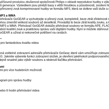
llSound proslulou zkušenost společnosti Philips v oblasti reprodukce hudby s výko
í generace. Výsledkem jsou plnější basy s větší hloubkou a působivostí, zesílení h
u přirozený zvuk komprimované hudby ve formátu MP3, která se dotkne vaší duše a 
 MP3 a WMA
ehrávače GoGEAR a vychutnejte si přesný zvuk, kompletně, beze ztrát zřetelnosti 
ou zmenšit velikost souborů až desetkrát. Provádějí to beze ztrát kvality zvuku,
ech MP3 a WMA. Přehrávač GoGEAR dokáže přehrávat soubory ve formátu APE, FL
bízí kvalitní zvuk a praktickou správu vaší digitální hudby. Nyní si můžete stáhnou
GoGEAR a užívat si nekonečné potěšení na cestách.
2"
pro fantastickou kvalitu videa
ná volitelné zobrazení adresáře přehrávače GoGear, které vám umožňuje zobraze
či. Jakmile vyberete funkci zobrazení složek, je otevření jakéhokoli podporovanéh
jně snadné jako výběr souboru a stisknutí tlačítka přehrávání.
ami
mi pro více hudebních možností.
ogram pro správu hudby
nebo 6 hodin přehrávání videa