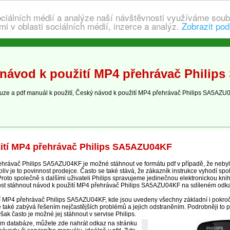
ociálních médií a analýze naší návštěvnosti využíváme soub
i v oblasti sociálních médií, inzerce a analýz.
Zobrazit pod
návod k použití MP4 přehrávač Philip
e a pdf manuál k použití, Český návod k použití MP4 přehrávač Philips SA5AZU0
ití MP4 přehrávač Philips SA5AZU04KF
hrávač Philips SA5AZU04KF je možné stáhnout ve formátu pdf v případě, že neby
v je to povinnost prodejce. Často se také stává, že zákazník instrukce vyhodí spol
 Proto společně s dalšími uživateli Philips spravujeme jedinečnou elektronickou k
ost stáhnout návod k použití MP4 přehrávač Philips SA5AZU04KF na sdíleném odk
cí MP4 přehrávač Philips SA5AZU04KF, kde jsou uvedeny všechny základní i pokroč
také zabývá řešením nejčastějších problémů a jejich odstraněním. Podrobněji to p
šak často je možné jej stáhnout v servise Philips.
ím databáze, můžete zde nahrát odkaz na stránku