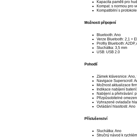
Kapacita paměti pro hu
Kompat. s normou pro ve
Kompatibilní s protokol
Možnosti připojení
Bluetooth: Ano
Verze Bluetooth: 2,1 + 
Profily Bluetooth: A2DP
Sluchátka: 3,5 mm
USB: USB 2.0
Pohodlí
Zámek klávesnice: Ano, 
Navigace Superscroll: 
Možnost aktualizace fir
Indikace nabíjení bateri
Nabíjení a přehrávání: př
Přizpůsobitelné omezení 
Vyhrazené ovladače hlas
Ovládání hlasitosti: Ano
Příslušenství
Sluchátka: Ano
Stručný návod k rychlém