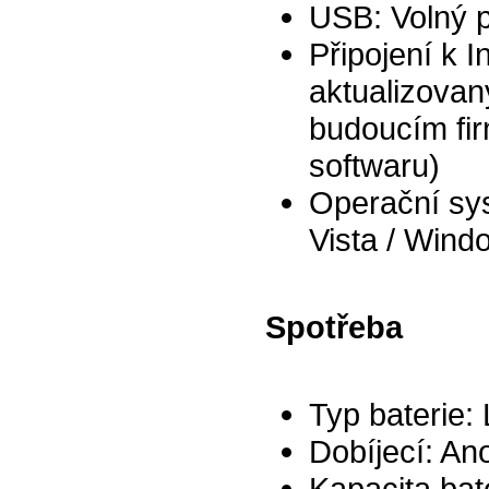
USB: Volný p
Připojení k I
aktualizova
budoucím fi
softwaru)
Operační sy
Vista / Wind
Spotřeba
Typ baterie: 
Dobíjecí: An
Kapacita bat