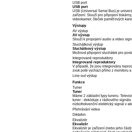
USB port
USB port
USB (Universal Serial Bus) je univerz
zařízení. Slouží pro připojení tiskárny
videokamer, čteček paměťových karet
Výstupy
AV výstup
AV výstup
Slouží k propojení audio a video sig
Sluchátkový výstup
Sluchátkový výstup
Možnost připojení sluchátek pro pos
Integrované reproduktory
Integrované reproduktory
V případě, že jsou integrovány repro
zvuk poté vychází přímo z monitoru a
Line-out výstup
Funkce
Tuner
Tuner
Máme 2 základní typy tuneru. Televiz
tuner - dekóduje z rádiového signálu
nízkofrekvenční elektrický signál v 
Přehrávání videa
Diktafon
Ekvalizér
Ekvalizér
Ekvalizér je zařízení (nebo jeho část