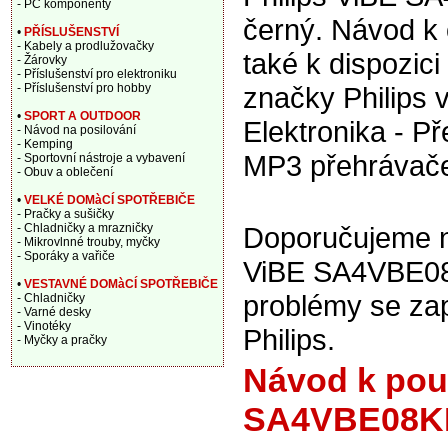
- PC komponenty
černý. Návod k 
•
PŘÍSLUŠENSTVÍ
- Kabely a prodlužovačky
také k dispozic
- Žárovky
- Příslušenství pro elektroniku
- Příslušenství pro hobby
značky Philips 
•
SPORT A OUTDOOR
Elektronika - P
- Návod na posilování
- Kemping
MP3 přehrávač
- Sportovní nástroje a vybavení
- Obuv a oblečení
•
VELKÉ DOMàCÍ SPOTŘEBIČE
- Pračky a sušičky
- Chladničky a mrazničky
Doporučujeme na
- Mikrovlnné trouby, myčky
- Sporáky a vařiče
ViBE SA4VBE08K
•
VESTAVNÉ DOMàCÍ SPOTŘEBIČE
problémy se za
- Chladničky
- Varné desky
- Vinotéky
Philips.
- Myčky a pračky
Návod k použ
SA4VBE08KF