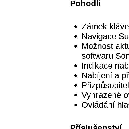
Pohodlí
Zámek kláves
Navigace Sup
Možnost aktu
softwaru So
Indikace nab
Nabíjení a př
Přizpůsobite
Vyhrazené ov
Ovládání hlas
Příslušenství