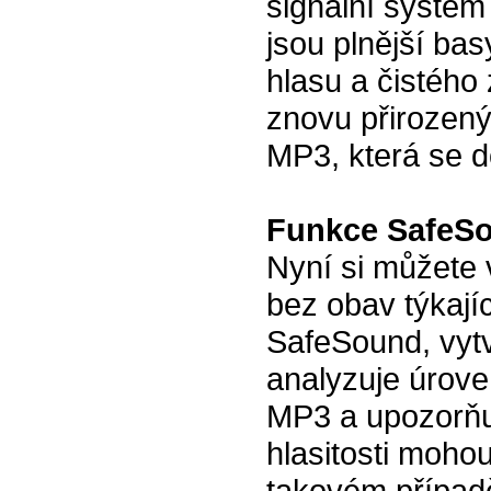
signální systé
jsou plnější bas
hlasu a čistého 
znovu přirozen
MP3, která se d
Funkce SafeS
Nyní si můžete
bez obav týkají
SafeSound, vytv
analyzuje úrove
MP3 a upozorňuj
hlasitosti moho
takovém případě