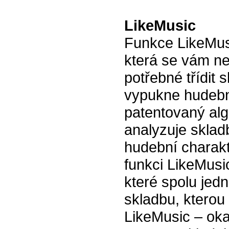
LikeMusic
Funkce LikeMus
která se vám ne
potřebné třídit 
vypukne hudebn
patentovaný algo
analyzuje sklad
hudební charakte
funkci LikeMusi
které spolu jed
skladbu, kterou 
LikeMusic – ok