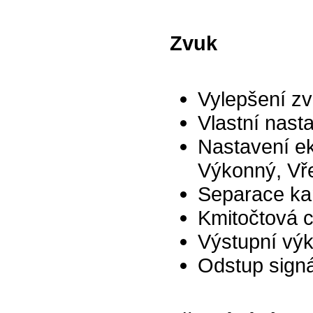
Zvuk
Vylepšení z
Vlastní nast
Nastavení ek
Výkonný, Vře
Separace ka
Kmitočtová c
Výstupní vý
Odstup sign