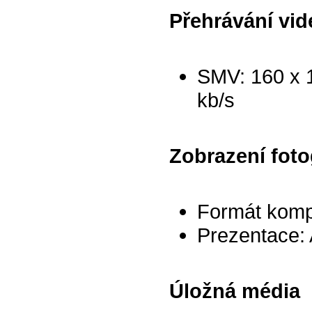
Přehrávání vid
SMV: 160 x 1
kb/s
Zobrazení fotog
Formát komp
Prezentace:
Úložná média