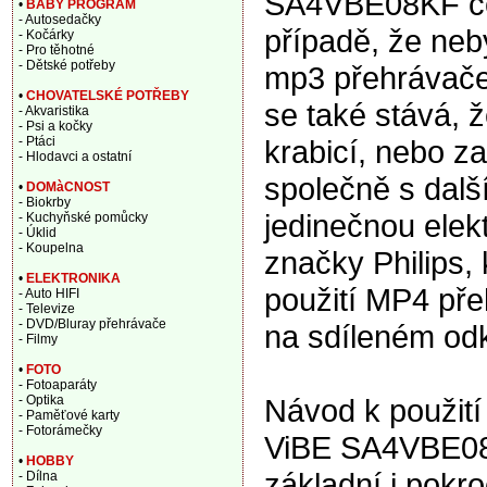
SA4VBE08KF čer
•
BABY PROGRAM
- Autosedačky
případě, že ne
- Kočárky
- Pro těhotné
- Dětské potřeby
mp3 přehrávače,
•
CHOVATELSKÉ POTŘEBY
se také stává, 
- Akvaristika
- Psi a kočky
krabicí, nebo za
- Ptáci
- Hlodavci a ostatní
společně s další
•
DOMàCNOST
- Biokrby
jedinečnou elek
- Kuchyňské pomůcky
- Úklid
- Koupelna
značky Philips,
•
ELEKTRONIKA
použití MP4 př
- Auto HIFI
- Televize
- DVD/Bluray přehrávače
na sdíleném od
- Filmy
•
FOTO
- Fotoaparáty
Návod k použití
- Optika
- Paměťové karty
- Fotorámečky
ViBE SA4VBE08K
•
HOBBY
základní i pokr
- Dílna