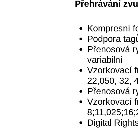
Přehrávání zv
Kompresní f
Podpora tagů
Přenosová ry
variabilní
Vzorkovací f
22,050, 32, 
Přenosová r
Vzorkovací 
8;11,025;16;
Digital Righ