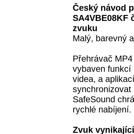
Český návod p
SA4VBE08KF č
zvuku
Malý, barevný 
Přehrávač MP4 
vybaven funkcí 
videa, a aplikac
synchronizovat 
SafeSound chrán
rychlé nabíjení.
Zvuk vynikající