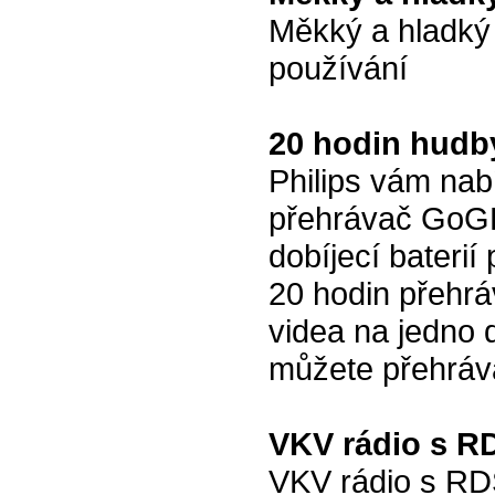
Měkký a hladký
používání
20 hodin hudb
Philips vám na
přehrávač GoG
dobíjecí baterií
20 hodin přehrá
videa na jedno d
můžete přehráva
VKV rádio s R
VKV rádio s RD