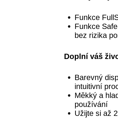
Funkce Full
Funkce Safe
bez rizika p
Doplní váš živ
Barevný disp
intuitivní pr
Měkký a hla
používání
Užijte si až