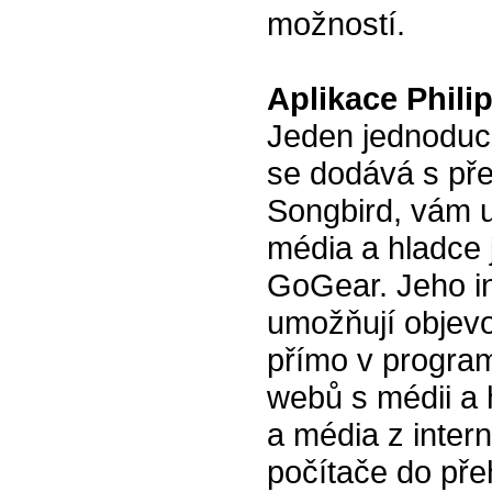
možností.
Aplikace Phili
Jeden jednoduc
se dodává s př
Songbird, vám u
média a hladce 
GoGear. Jeho in
umožňují objevo
přímo v program
webů s médii a 
a média z inter
počítače do pře