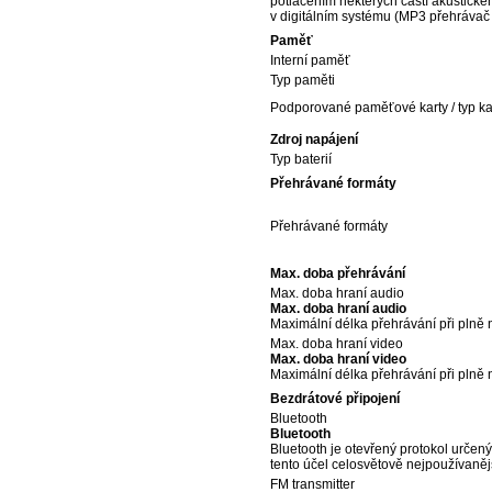
potlačením některých částí akustickéh
v digitálním systému (MP3 přehrávač 
Paměť
Interní paměť
Typ paměti
Podporované paměťové karty / typ ka
Zdroj napájení
Typ baterií
Přehrávané formáty
Přehrávané formáty
Max. doba přehrávání
Max. doba hraní audio
Max. doba hraní audio
Maximální délka přehrávání při plně 
Max. doba hraní video
Max. doba hraní video
Maximální délka přehrávání při plně 
Bezdrátové připojení
Bluetooth
Bluetooth
Bluetooth je otevřený protokol určen
tento účel celosvětově nejpoužívaněj
FM transmitter