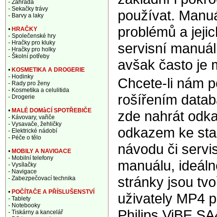
- Zahrada
- Sekačky trávy
používat. Manuá
- Barvy a laky
problémů a jeji
•
HRAČKY
- Společenské hry
- Hračky pro kluky
servisní manuál,
- Hračky pro holky
- Školní potřeby
avšak často je m
•
KOSMETIKA A DROGERIE
- Hodinky
Chcete-li nám 
- Rady pro ženy
- Kosmetika a celulitida
rošířením data
- Drogerie
•
MALÉ DOMàCÍ SPOTŘEBIČE
zde nahrát odka
- Kávovary, vařiče
- Vysavače, žehličky
odkazem ke sta
- Elektrické nádobí
- Péče o tělo
návodu či servi
•
MOBILY A NAVIGACE
- Mobilní telefony
manuálu, ideáln
- Vysílačky
- Navigace
stránky jsou tv
- Zabezpečovací technika
•
POČÍTAČE A PŘÍSLUŠENSTVÍ
uživately MP4 
- Tablety
- Notebooky
Philips ViBE 
- Tiskárny a kancelář