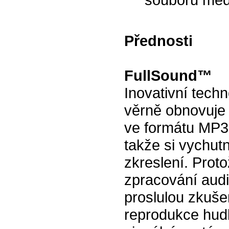
Přednosti
FullSound™
Inovativní techn
věrně obnovuje
ve formátu MP3 
takže si vychu
zkreslení. Proto
zpracování audi
proslulou zkušen
reprodukce hudb