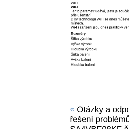
WiFi
WiFi
Tento parametr udává, jestli je součást
příslušenství.
Díky technologii WiFi se dnes můžete 
místech.
Wi-Fi zařízení jsou dnes prakticky ve
Rozměry
Šířka výrobku
Výška výrobku
Hloubka výrobku
Šířka balení
Výška balení
Hloubka balení
Otázky a odpov
řešení problémů
SA4VBE08KF čern