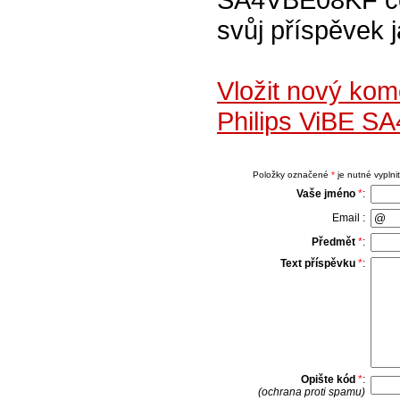
svůj příspěvek 
Vložit nový ko
Philips ViBE S
Položky označené
*
je nutné vyplnit
Vaše jméno
*
:
Email :
Předmět
*
:
Text příspěvku
*
:
Opište kód
*
:
(ochrana proti spamu)