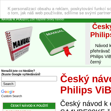
K personalizaci obsahu a reklam, poskytování funkcí s
o tom, jak náš web používáte, sdílíme se svými partner
NÁVOD K POUŽITÍ
| Zde najdete český návod!
Český
Phili
Návod k o
přehrávač
Philips Vi
černý
Nenašli jste co hledáte?
Zkuste Google vyhledávání!
Český návo
Philips V
Custom Search
Český návod k 
ČESKÝ NÁVOD K POUŽITÍ