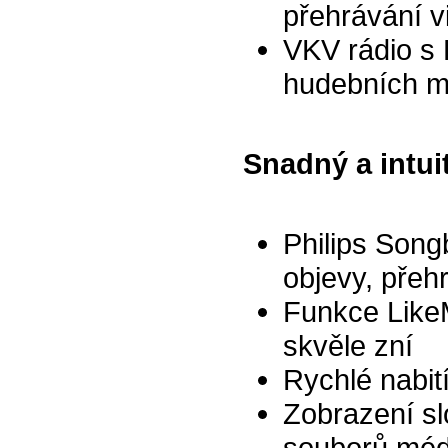
přehrávání v
VKV rádio s 
hudebních m
Snadný a intuit
Philips Song
objevy, přeh
Funkce Like
skvěle zní
Rychlé nabit
Zobrazení sl
souborů médi