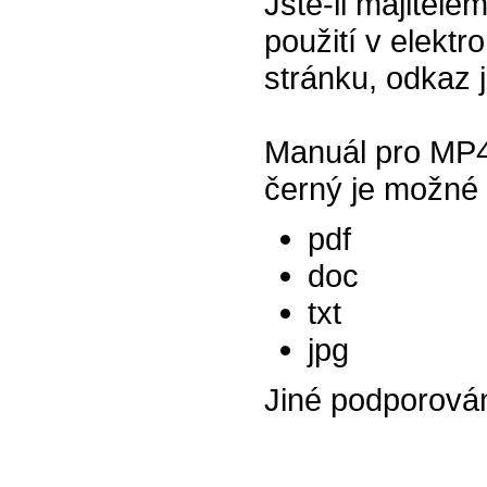
Jste-li majitel
použití v elektr
stránku, odkaz 
Manuál pro MP4
černý je možné 
pdf
doc
txt
jpg
Jiné podporová