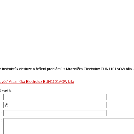
e instrukcí k obsluze a řešení problémů s Mraznička Electrolux EUN1101AOW bílá -
pověď Mraznička Electrolux EUN1101AOW bílá
 vyplnit.
*
:
:
*
:
*
: