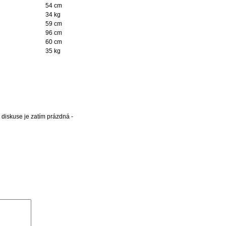
54 cm
34 kg
59 cm
96 cm
60 cm
35 kg
 diskuse je zatím prázdná -