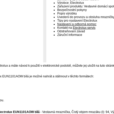
Výrobce: Electrolux
Zařazení produktu: Vestavné domácí spot
Bezpečnostní pokyny
Popis výrobku
Uvedení do provozu a obsluha mrazničk
Tipy pro nastavení Electrolux
Nastavení a odborná pomoc
Kontakt na
Electrolux servis
Odstraňovaní závad
Záruční informace
trolux a máte návod k použití v elektronické podobě, můžete jej uložit na tuto stránk
ux EUN1101AOW bílá je možné nahrát a stáhnout v těchto formátech:
ou.
lectrolux EUN1101AOW bílá
- Vestavná mraznička, Čistý objem mrazáku (l): 94, V