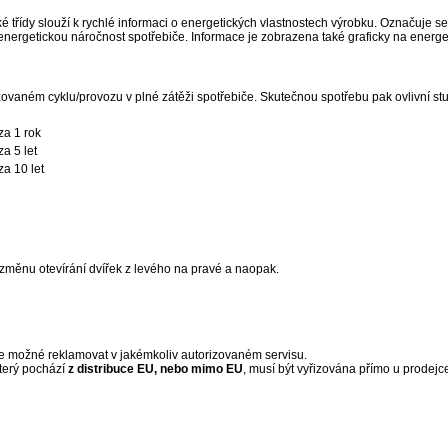
 třídy slouží k rychlé informaci o energetických vlastnostech výrobku. Označuje se
energetickou náročnost spotřebiče. Informace je zobrazena také graficky na energe
ovaném cyklu/provozu v plné zátěži spotřebiče. Skutečnou spotřebu pak ovlivní stu
a 1 rok
a 5 let
a 10 let
změnu otevírání dvířek z levého na pravé a naopak.
e možné reklamovat v jakémkoliv autorizovaném servisu.
terý pochází
z distribuce EU, nebo mimo EU
, musí být vyřizována přímo u prodejce