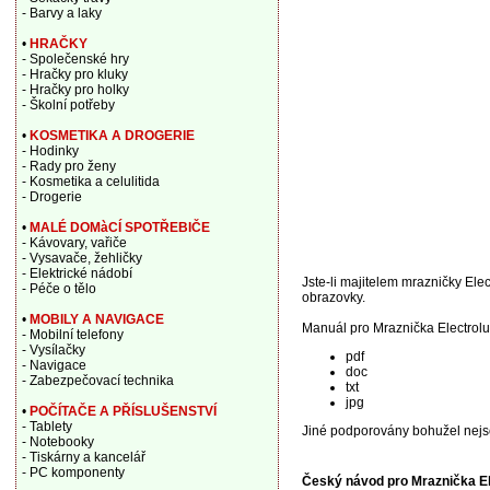
- Barvy a laky
•
HRAČKY
- Společenské hry
- Hračky pro kluky
- Hračky pro holky
- Školní potřeby
•
KOSMETIKA A DROGERIE
- Hodinky
- Rady pro ženy
- Kosmetika a celulitida
- Drogerie
•
MALÉ DOMàCÍ SPOTŘEBIČE
- Kávovary, vařiče
- Vysavače, žehličky
- Elektrické nádobí
Jste-li majitelem mrazničky Elec
- Péče o tělo
obrazovky.
•
MOBILY A NAVIGACE
Manuál pro Mraznička Electrol
- Mobilní telefony
- Vysílačky
pdf
- Navigace
doc
- Zabezpečovací technika
txt
jpg
•
POČÍTAČE A PŘÍSLUŠENSTVÍ
- Tablety
Jiné podporovány bohužel nejs
- Notebooky
- Tiskárny a kancelář
- PC komponenty
Český návod pro Mraznička E