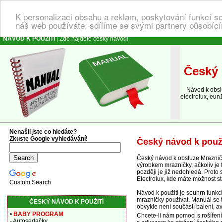
K personalizaci obsahu a reklam, poskytování funkcí s
náš web používáte, sdílíme se svými partnery působícím
NÁVOD K POUŽITÍ
| Zde najdete český návod!
Český 
Návod k obsluz
electrolux, eun
Nenašli jste co hledáte?
Zkuste Google vyhledávání!
Český návod k použ
Český návod k obsluze Mraznič
výrobkem mrazničky, ačkoliv je 
později je již nedohledá. Proto
Electrolux, kde máte možnost 
Custom Search
Návod k použití je souhrn funk
mrazničky používat. Manuál se t
ČESKÝ NÁVOD K POUŽITÍ
obvykle není součástí balení, av
•
BABY PROGRAM
Chcete-li nám pomoci s rošířen
- Autosedačky