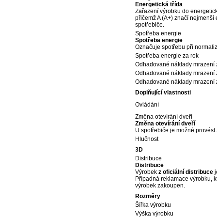
Energetická třída
Zařazení výrobku do energetické
přičemž A (A+) značí nejmenší 
spotřebiče.
Spotřeba energie
Spotřeba energie
Označuje spotřebu při normaliz
Spotřeba energie za rok
Odhadované náklady mrazení z
Odhadované náklady mrazení z
Odhadované náklady mrazení z
Doplňující vlastnosti
Ovládání
Změna otevírání dveří
Změna otevírání dveří
U spotřebiče je možné provést 
Hlučnost
3D
Distribuce
Distribuce
Výrobek
z oficiální distribuce
j
Případná reklamace výrobku, k
výrobek zakoupen.
Rozměry
Šířka výrobku
Výška výrobku