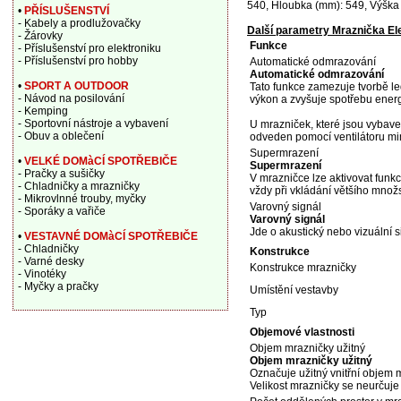
540, Hloubka (mm): 549, Výška b
•
PŘÍSLUŠENSTVÍ
- Kabely a prodlužovačky
Další parametry Mraznička E
- Žárovky
Funkce
- Příslušenství pro elektroniku
- Příslušenství pro hobby
Automatické odmrazování
Automatické odmrazování
•
SPORT A OUTDOOR
Tato funkce zamezuje tvorbě led
- Návod na posilování
výkon a zvyšuje spotřebu energ
- Kemping
- Sportovní nástroje a vybavení
U mrazniček, které jsou vybav
- Obuv a oblečení
odveden pomocí ventilátoru mim
Supermrazení
•
VELKÉ DOMàCÍ SPOTŘEBIČE
Supermrazení
- Pračky a sušičky
V mrazničce lze aktivovat funkc
- Chladničky a mrazničky
vždy při vkládání většího množ
- Mikrovlnné trouby, myčky
Varovný signál
- Sporáky a vařiče
Varovný signál
Jde o akustický nebo vizuální s
•
VESTAVNÉ DOMàCÍ SPOTŘEBIČE
- Chladničky
Konstrukce
- Varné desky
Konstrukce mrazničky
- Vinotéky
- Myčky a pračky
Umístění vestavby
Typ
Objemové vlastnosti
Objem mrazničky užitný
Objem mrazničky užitný
Označuje užitný vnitřní objem m
Velikost mrazničky se neurčuje