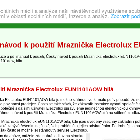
ociálních médií a analýze naší návštěvnosti využíváme soub
i v oblasti sociálních médií, inzerce a analýz.
Zobrazit pod
návod k použití Mraznička Electrolux
e a pdf manuál k použití, Český návod k použití Mraznička Electrolux EUN1101A
1101aow, bílá
ití Mraznička Electrolux EUN1101AOW bílá
ka Electrolux EUN1101AOW bílá je možné stáhnout ve formátu pdf v případě, že 
to povinnost prodejce. Často se také stává, že zákazník instrukce vyhodí společně s
 společně s dalšími uživateli Electrolux spravujeme jedinečnou elektronickou knih
stáhnout návod k použití Mraznička Electrolux EUN1101AOW bílá na sdíleném odka
cí Mraznička Electrolux EUN1101AOW bílá, kde jsou uvedeny všechny základní i pok
aké zabývá řešením nejčastějších problémů a jejich odstraněním. Podrobněji to pop
šak často je možné jej stáhnout v servise Electrolux.
ím databáze, můžete zde nahrát odkaz na stránku