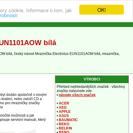
OK!
ory cookie. Informace o tom, jak
robnosti
 EUN1101AOW bílá
OW bílá, český návod Mraznička Electrolux EUN1101AOW bílá, mraznička,
VÝROBCI
Přehled nejhledanějších značek - všechny
značky naleznete zde:
nebyl dodán společně s novým
•
návody všech značek
 krabicí, nebo založí CD a
ovnu pro mrazničky značky
•
ACER
ze.
•
AEG
•
APPLE
ročilé možnosti a jak
•
ASUS
isuje servisní manuál, který
•
BAUMATIC
•
BEKO
•
BELKIN
•
BENQ