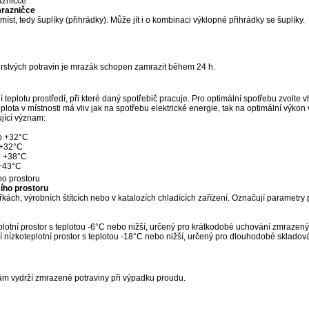
azničce
mrazničce
st, tedy šuplíky (přihrádky). Může jít i o kombinaci výklopné přihrádky se šuplíky.
čerstvých potravin je mrazák schopen zamrazit během 24 h.
ní teplotu prostředí, při které daný spotřebič pracuje. Pro optimální spotřebu zvolte
eplota v místnosti má vliv jak na spotřebu elektrické energie, tak na optimální výkon
jící význam:
do +32°C
 +32°C
o +38°C
 +43°C
o prostoru
ího prostoru
ách, výrobních štítcích nebo v katalozích chladících zařízení. Označují parametry 
lotní prostor s teplotou -6°C nebo nižší, určený pro krátkodobé uchování zmrazený
í nízkoteplotní prostor s teplotou -18°C nebo nižší, určený pro dlouhodobé sklado
ám vydrží zmrazené potraviny při výpadku proudu.