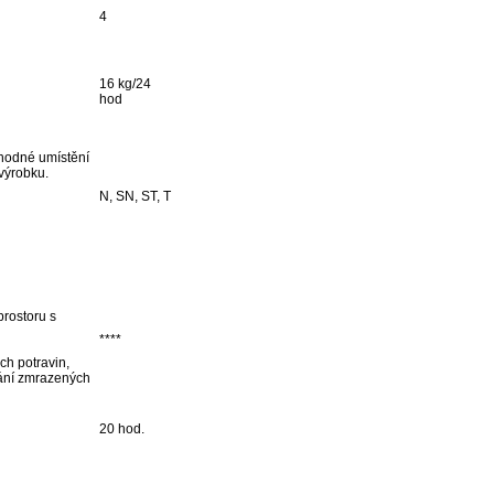
4
16 kg/24
hod
 vhodné umístění
 výrobku.
N, SN, ST, T
prostoru s
****
ch potravin,
vání zmrazených
20 hod.