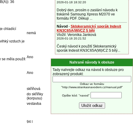
B(A)): 36
2026-01-18 18:32:20
Dobrý den, prosím o zaslání návodu k
tiskárně Samsung Xpress M2070 ve
formátu PDF. Děkuji ...
Návod
-
Sklokeramický sporák Indesit
e chladící
KN3C65A(W)/CZ S bílý
nemá
Vložil: Veronika Janková
2026-01-16 20:21:52
vlhký vzduch je
Český návod k použití Sklokeramický
sporák Indesit KN3C65A(W)/CZ S bílý...
Ano
y se měla použít
Nahrané návody k obsluze
Tady nahrejte odkaz na návod k obsluze pro
Ano
zobrazený produkt:
Odkaz ve formátu
"http://www.strankasnavodem.cz/manual.pdf"
skříňová
do skříňky
Opište kód: "navod"
(korpusu)
vestavba
94 l