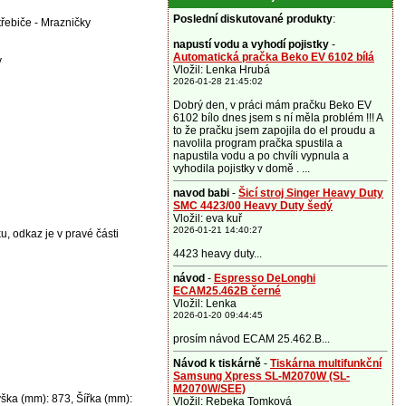
Poslední diskutované produkty
:
řebiče - Mrazničky
napustí vodu a vyhodí pojistky
-
Automatická pračka Beko EV 6102 bílá
y
Vložil: Lenka Hrubá
2026-01-28 21:45:02
Dobrý den, v práci mám pračku Beko EV
6102 bílo dnes jsem s ní měla problém !!! A
to že pračku jsem zapojila do el proudu a
navolila program pračka spustila a
napustila vodu a po chvíli vypnula a
vyhodila pojistky v domě . ...
navod babi
-
Šicí stroj Singer Heavy Duty
SMC 4423/00 Heavy Duty šedý
Vložil: eva kuř
2026-01-21 14:40:27
u, odkaz je v pravé části
4423 heavy duty...
návod
-
Espresso DeLonghi
ECAM25.462B černé
Vložil: Lenka
2026-01-20 09:44:45
prosím návod ECAM 25.462.B...
Návod k tiskárně
-
Tiskárna multifunkční
Samsung Xpress SL-M2070W (SL-
M2070W/SEE)
ýška (mm): 873, Šířka (mm):
Vložil: Rebeka Tomková