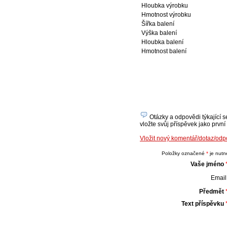
Hloubka výrobku
Hmotnost výrobku
Šířka balení
Výška balení
Hloubka balení
Hmotnost balení
Otázky a odpovědi týkající s
vložte svůj příspěvek jako první
Vložit nový komentář/dotaz/od
Položky označené
*
je nutné
Vaše jméno
Email 
Předmět
Text příspěvku