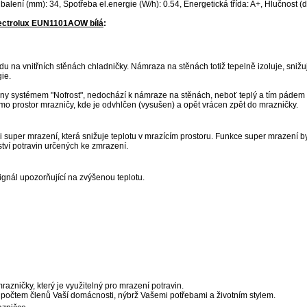
alení (mm): 34, Spotřeba el.energie (W/h): 0.54, Energetická třída: A+, Hlučnost (d
lectrolux EUN1101AOW bílá
:
u na vnitřních stěnách chladničky. Námraza na stěnách totiž tepelně izoluje, snižuj
ie.
eny systémem "Nofrost", nedochází k námraze na stěnách, neboť teplý a tím pádem 
o prostor mrazničy, kde je odvhlčen (vysušen) a opět vrácen zpět do mrazničky.
i super mrazení, která snižuje teplotu v mrazícím prostoru. Funkce super mrazení b
ství potravin určených ke zmrazení.
ignál upozorňující na zvýšenou teplotu.
razničky, který je využitelný pro mrazení potravin.
 počtem členů Vaší domácnosti, nýbrž Vašemi potřebami a životním stylem.