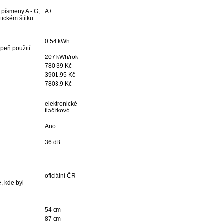
 písmeny A - G,
A+
tickém štítku
0.54 kWh
peň použití.
207 kWh/rok
780.39 Kč
3901.95 Kč
7803.9 Kč
elektronické-
tlačítkové
Ano
36 dB
oficiální ČR
, kde byl
54 cm
87 cm