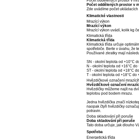
Počet oddělených prostor v mr
Počet oddělených prostor v 
Zde uvádíme počet ukládacích mí
Klimatické vlastnosti
Mrazící výkon
Mrazící výkon
Mrazící výkon uvádí, kolik kg 
Klimatická třída
Klimatická třída
Klimatická třída určuje optimál
spotřebiče. Berte v úvahu, že t
Používané zkratky mají následu
SN - okolní teplota od +10°C 
N - okolní teplota od +16°C do
ST - okolní teplota od +18°C d
T - okolní teplota od +18°C do
Hvězdičkové označení mrazícíh
Hvězdičkové označení mrazíc
Hvězdičky můžeme najít na dvířk
teplotou pod bodem mrazu.
Jedna hvězdička značí nízkotep
naopak čtyři hvězdičky označuj
potravin.
Doba skladování při poruše
Doba skladování při poruše
Tato doba určuje, jak dlouho V
Spotřeba
Energetická třída