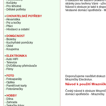
s odkazem ke stažení českého n
- Kočárky
stránky jsou tvořeny Vámi - už
- Pro těhotné
Návod k obsluze je také k dispo
- Dětské potřeby
Vestavné domácí spotřebiče - M
•
CHOVATELSKÉ POTŘEBY
- Akvaristika
- Psi a kočky
- Ptáci
- Hlodavci a ostatní
•
DOMàCNOST
- Biokrby
- Kuchyňské pomůcky
- Úklid
- Koupelna
•
ELEKTRONIKA
- Auto HIFI
- Televize
- DVD/Bluray přehrávače
- Filmy
•
FOTO
Doporučujeme navštívit diskuz
- Fotoaparáty
Mrazničky Electrolux.
- Optika
Návod k použití Mraznič
- Paměťové karty
- Fotorámečky
Český návod k obsluze Mraznič
domácí spotřebiče - Mrazničky.
•
HOBBY
- Dílna
- Zahrada
- Sekačky trávy