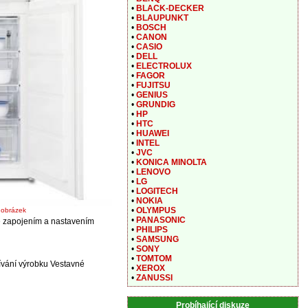
•
BLACK-DECKER
•
BLAUPUNKT
•
BOSCH
•
CANON
•
CASIO
•
DELL
•
ELECTROLUX
•
FAGOR
•
FUJITSU
•
GENIUS
•
GRUNDIG
•
HP
•
HTC
•
HUAWEI
•
INTEL
•
JVC
•
KONICA MINOLTA
•
LENOVO
•
LG
•
LOGITECH
•
NOKIA
•
OLYMPUS
t obrázek
•
PANASONIC
e zapojením a nastavením
•
PHILIPS
•
SAMSUNG
•
SONY
•
TOMTOM
ívání výrobku Vestavné
•
XEROX
•
ZANUSSI
Probíhající diskuze