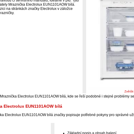
ávodu či servisního manuálu, ideálně v pfd. Tyto
ivately Mraznička Electrolux EUN1101AOW bílá.
zici na stránkách značky Electrolux v záložce
razničky.
Zvětši
i Mraznička Electrolux EUN1101AOW bílá, kde se řeší podobné i stejné problémy s
ka Electrolux EUN1101AOW bílá
ka Electrolux EUN1101AOW bílá značky popisuje potřebné pokyny pro správné už
Základní popis a obsah balení