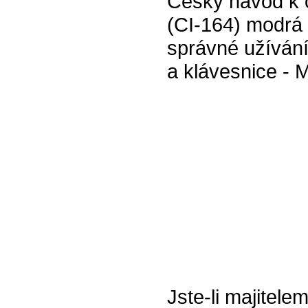
Český návod k 
(CI-164) modrá
správné užívání
a klávesnice - M
Jste-li majitel