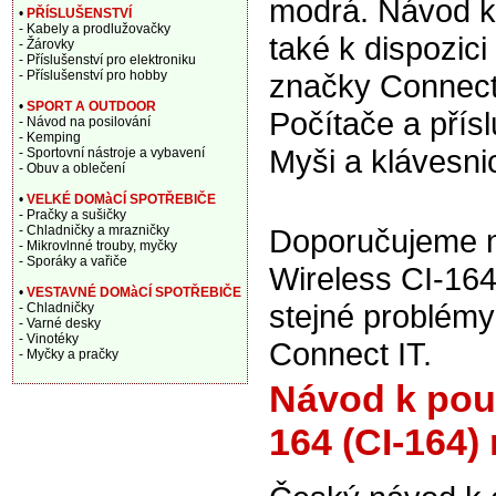
modrá. Návod k
•
PŘÍSLUŠENSTVÍ
- Kabely a prodlužovačky
také k dispozic
- Žárovky
- Příslušenství pro elektroniku
- Příslušenství pro hobby
značky Connect
•
SPORT A OUTDOOR
Počítače a přísl
- Návod na posilování
- Kemping
Myši a klávesni
- Sportovní nástroje a vybavení
- Obuv a oblečení
•
VELKÉ DOMàCÍ SPOTŘEBIČE
- Pračky a sušičky
- Chladničky a mrazničky
Doporučujeme na
- Mikrovlnné trouby, myčky
- Sporáky a vařiče
Wireless CI-164
•
VESTAVNÉ DOMàCÍ SPOTŘEBIČE
stejné problém
- Chladničky
- Varné desky
- Vinotéky
Connect IT.
- Myčky a pračky
Návod k použ
164 (CI-164)