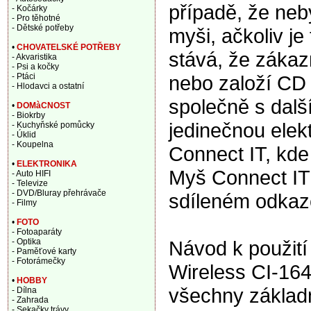
případě, že ne
- Kočárky
- Pro těhotné
- Dětské potřeby
myši, ačkoliv je
•
CHOVATELSKÉ POTŘEBY
stává, že zákaz
- Akvaristika
- Psi a kočky
nebo založí CD a
- Ptáci
- Hlodavci a ostatní
společně s dalš
•
DOMàCNOST
- Biokrby
jedinečnou elek
- Kuchyňské pomůcky
- Úklid
- Koupelna
Connect IT, kde
•
ELEKTRONIKA
Myš Connect IT
- Auto HIFI
- Televize
- DVD/Bluray přehrávače
sdíleném odkaz
- Filmy
•
FOTO
- Fotoaparáty
Návod k použití
- Optika
- Paměťové karty
- Fotorámečky
Wireless CI-164
•
HOBBY
všechny základn
- Dílna
- Zahrada
- Sekačky trávy