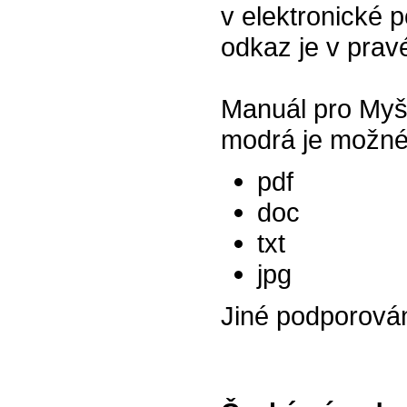
v elektronické p
odkaz je v prav
Manuál pro Myš
modrá je možné 
pdf
doc
txt
jpg
Jiné podporová