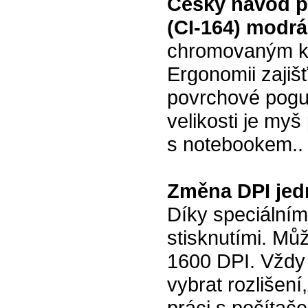
Český návod p
(CI-164) modrá
chromovaným ko
Ergonomii zajiš
povrchové pogu
velikosti je myš
s notebookem..
Změna DPI jed
Díky speciálním
stisknutími. Mů
1600 DPI. Vždy
vybrat rozlišení
práci s počítače