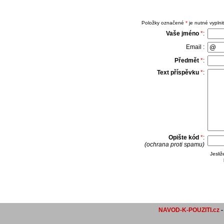
Položky označené
*
je nutné vyplnit
Vaše jméno
*
:
Email :
Předmět
*
:
Text příspěvku
*
:
Opište kód
*
:
(ochrana proti spamu)
Jesli
NAVOD-K-POUZITI.cz
-