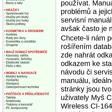
používat. Manuá
- Barvy a laky
problémů a jeji
•
HRAČKY
- Společenské hry
- Hračky pro kluky
servisní manuál,
- Hračky pro holky
- Školní potřeby
avšak často je 
•
KOSMETIKA A DROGERIE
- Hodinky
Chcete-li nám 
- Rady pro ženy
- Kosmetika a celulitida
rošířením data
- Drogerie
•
MALÉ DOMàCÍ SPOTŘEBIČE
zde nahrát odka
- Kávovary, vařiče
- Vysavače, žehličky
odkazem ke sta
- Elektrické nádobí
- Péče o tělo
návodu či servi
•
MOBILY A NAVIGACE
- Mobilní telefony
manuálu, ideáln
- Vysílačky
- Navigace
stránky jsou tv
- Zabezpečovací technika
•
POČÍTAČE A PŘÍSLUŠENSTVÍ
uživately Myš C
- Tablety
- Notebooky
Wireless CI-164
- Tiskárny a kancelář
- PC komponenty