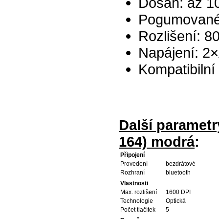
Dosah: až 1
Pogumované 
Rozlišení: 8
Napájení: 2×
Kompatibilní
Další parametr
164) modrá
:
Připojení
Provedení
bezdrátové
Rozhraní
bluetooth
Vlastnosti
Max. rozlišení
1600 DPI
Technologie
Optická
Počet tlačítek
5