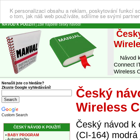
K personalizaci obsahu a reklam, poskytování funkcí s
o tom, jak náš web používáte, sdílíme se svými partner
NÁVOD K POUŽITÍ
| Zde najdete český návod!
Český
Wirel
Návod k o
Connect I
Wireless C
Nenašli jste co hledáte?
Zkuste Google vyhledávání!
Český návo
Wireless C
Custom Search
Český návod k 
ČESKÝ NÁVOD K POUŽITÍ
(CI-164) modrá 
•
BABY PROGRAM
- Autosedačky