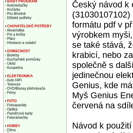
•
BABY PROGRAM
Český návod k 
- Autosedačky
- Kočárky
(31030107102) 
- Pro těhotné
- Dětské potřeby
formátu pdf v p
•
CHOVATELSKÉ POTŘEBY
- Akvaristika
výrobkem myši, 
- Psi a kočky
- Ptáci
se také stává, 
- Hlodavci a ostatní
•
DOMàCNOST
krabicí, nebo za
- Biokrby
- Kuchyňské pomůcky
společně s dalš
- Úklid
- Koupelna
jedinečnou elek
•
ELEKTRONIKA
- Auto HIFI
Genius, kde mát
- Televize
- DVD/Bluray přehrávače
Myš Genius Ene
- Filmy
•
FOTO
červená na sdí
- Fotoaparáty
- Optika
- Paměťové karty
- Fotorámečky
Návod k použití
•
HOBBY
- Dílna