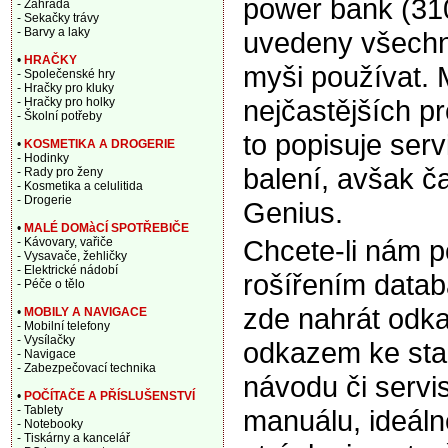
power bank (31
- Zahrada
- Sekačky trávy
- Barvy a laky
uvedeny všechny
•
HRAČKY
myši používat.
- Společenské hry
- Hračky pro kluky
nejčastějších p
- Hračky pro holky
- Školní potřeby
to popisuje ser
•
KOSMETIKA A DROGERIE
- Hodinky
balení, avšak ča
- Rady pro ženy
- Kosmetika a celulitida
- Drogerie
Genius.
•
MALÉ DOMàCÍ SPOTŘEBIČE
Chcete-li nám 
- Kávovary, vařiče
- Vysavače, žehličky
- Elektrické nádobí
rošířením data
- Péče o tělo
zde nahrát odka
•
MOBILY A NAVIGACE
- Mobilní telefony
- Vysílačky
odkazem ke sta
- Navigace
- Zabezpečovací technika
návodu či servi
•
POČÍTAČE A PŘÍSLUŠENSTVÍ
- Tablety
manuálu, ideáln
- Notebooky
- Tiskárny a kancelář