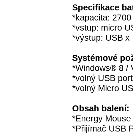
Specifikace bat
*kapacita: 270
*vstup: micro U
*výstup: USB x 
Systémové po
*Windows® 8 / 
*volný USB port
*volný Micro US
Obsah balení:
*Energy Mouse
*Přijímač USB P