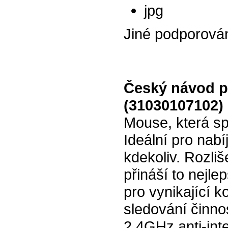
jpg
Jiné podporová
Český návod p
(31030107102)
Mouse, která sp
Ideální pro nabí
kdekoliv. Rozli
přináší to nejle
pro vynikající k
sledování činn
2.4GHz anti-inte