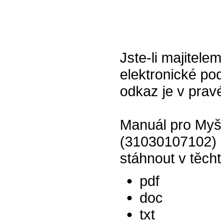
Jste-li majitel
elektronické pod
odkaz je v prav
Manuál pro Myš
(31030107102) 
stáhnout v těch
pdf
doc
txt