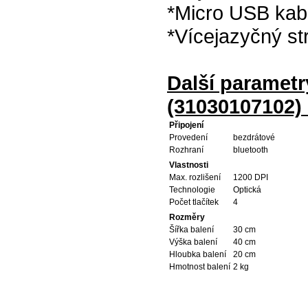
*Micro USB kab
*Vícejazyčný s
Další paramet
(31030107102)
Připojení
Provedení
bezdrátové
Rozhraní
bluetooth
Vlastnosti
Max. rozlišení
1200 DPI
Technologie
Optická
Počet tlačítek
4
Rozměry
Šířka balení
30 cm
Výška balení
40 cm
Hloubka balení
20 cm
Hmotnost balení
2 kg