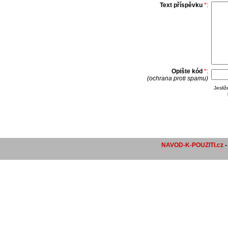
Text příspěvku
*
:
Opište kód
*
:
(ochrana proti spamu)
Jesli
NAVOD-K-POUZITI.cz
-