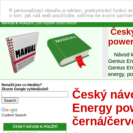
K personalizaci obsahu a reklam, poskytování funkcí s
o tom, jak náš web používáte, sdílíme se svými partner
NÁVOD K POUŽITÍ
| Zde najdete český návod!
Český
power
Návod k o
Genius En
Genius En
energy, p
Nenašli jste co hledáte?
Zkuste Google vyhledávání!
Český návo
Energy po
Custom Search
černá/čer
ČESKÝ NÁVOD K POUŽITÍ