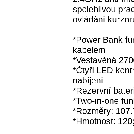
spolehlivou prac
ovládání kurzor
*Power Bank fun
kabelem
*Vestavěná 270
*Čtyři LED kontr
nabíjení
*Rezervní bater
*Two-in-one fun
*Rozměry: 107.
*Hmotnost: 120