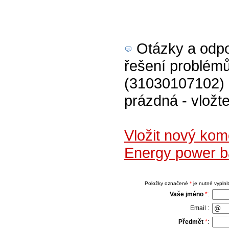
Otázky a odpov
řešení problém
(31030107102) č
prázdná - vložte
Vložit nový ko
Energy power b
Položky označené
*
je nutné vyplnit
Vaše jméno
*
:
Email :
Předmět
*
: