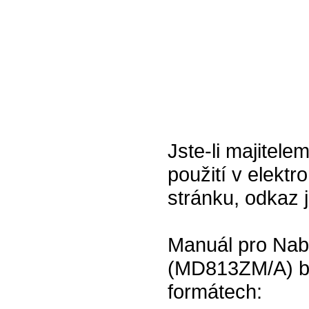
Jste-li majitel
použití v elektr
stránku, odkaz 
Manuál pro Nab
(MD813ZM/A) bíl
formátech: