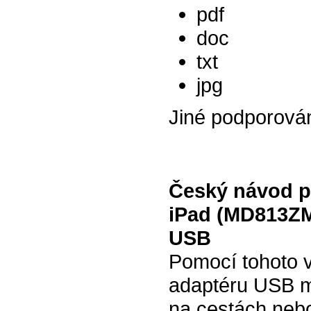
pdf
doc
txt
jpg
Jiné podporová
Český návod p
iPad (MD813ZM
USB
Pomocí tohoto 
adaptéru USB m
na cestách nebo 