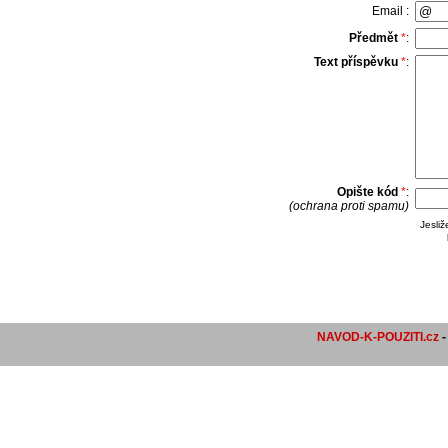
Email :
Předmět
*
:
Text příspěvku
*
:
Opište kód
*
:
(ochrana proti spamu)
Jesli
NAVOD-K-POUZITI.cz
-