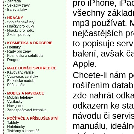
pro iPhone, iP
- Zahrada
- Sekačky trávy
- Barvy a laky
všechny základn
•
HRAČKY
mp3 používat. 
- Společenské hry
- Hračky pro kluky
nejčastějších p
- Hračky pro holky
- Školní potřeby
to popisuje ser
•
KOSMETIKA A DROGERIE
- Hodinky
balení, avšak ča
- Rady pro ženy
- Kosmetika a celulitida
- Drogerie
Apple.
•
MALÉ DOMàCÍ SPOTŘEBIČE
Chcete-li nám 
- Kávovary, vařiče
- Vysavače, žehličky
- Elektrické nádobí
rošířením data
- Péče o tělo
zde nahrát odka
•
MOBILY A NAVIGACE
- Mobilní telefony
- Vysílačky
odkazem ke sta
- Navigace
- Zabezpečovací technika
návodu či servi
•
POČÍTAČE A PŘÍSLUŠENSTVÍ
- Tablety
manuálu, ideáln
- Notebooky
- Tiskárny a kancelář