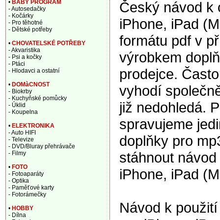
•
BABY PROGRAM
Český návod k 
- Autosedačky
- Kočárky
iPhone, iPad (
- Pro těhotné
- Dětské potřeby
formátu pdf v p
•
CHOVATELSKÉ POTŘEBY
- Akvaristika
výrobkem doplňk
- Psi a kočky
- Ptáci
prodejce. Často
- Hlodavci a ostatní
•
DOMàCNOST
vyhodí společně
- Biokrby
- Kuchyňské pomůcky
již nedohledá. P
- Úklid
- Koupelna
spravujeme jedi
•
ELEKTRONIKA
- Auto HIFI
doplňky pro mp
- Televize
- DVD/Bluray přehrávače
stáhnout návod 
- Filmy
•
FOTO
iPhone, iPad (
- Fotoaparáty
- Optika
- Paměťové karty
- Fotorámečky
Návod k použití
•
HOBBY
- Dílna