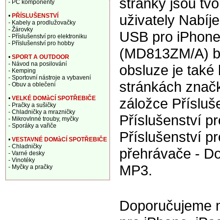
stránky jsou tv
- PC komponenty
uživately Nabíj
•
PŘÍSLUŠENSTVÍ
- Kabely a prodlužovačky
- Žárovky
USB pro iPhone
- Příslušenství pro elektroniku
- Příslušenství pro hobby
(MD813ZM/A) bí
•
SPORT A OUTDOOR
- Návod na posilování
obsluze je také 
- Kemping
- Sportovní nástroje a vybavení
stránkách znač
- Obuv a oblečení
•
VELKÉ DOMàCÍ SPOTŘEBIČE
záložce Přísluše
- Pračky a sušičky
- Chladničky a mrazničky
Příslušenství pr
- Mikrovlnné trouby, myčky
- Sporáky a vařiče
Příslušenství p
•
VESTAVNÉ DOMàCÍ SPOTŘEBIČE
- Chladničky
přehrávače - Do
- Varné desky
- Vinotéky
MP3.
- Myčky a pračky
Doporučujeme na