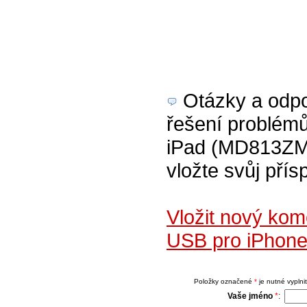
Otázky a odpov
řešení problém
iPad (MD813ZM/A
vložte svůj přís
Vložit nový ko
USB pro iPhone
Položky označené
*
je nutné vyplnit
Vaše jméno
*
: