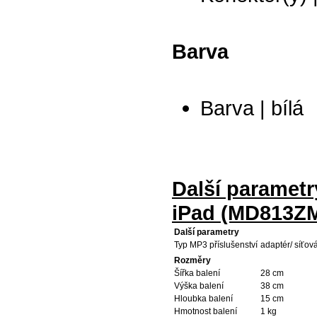
Barva
Barva | bílá
Další parametr
iPad (MD813ZM
Další parametry
Typ MP3 příslušenství
adaptér/ síťov
Rozměry
Šířka balení
28 cm
Výška balení
38 cm
Hloubka balení
15 cm
Hmotnost balení
1 kg