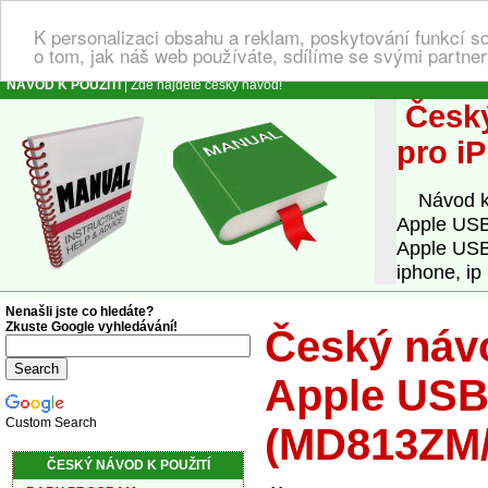
K personalizaci obsahu a reklam, poskytování funkcí s
o tom, jak náš web používáte, sdílíme se svými partner
NÁVOD K POUŽITÍ
| Zde najdete český návod!
Český
pro i
Návod k o
Apple USB
Apple USB 
iphone, ip
Nenašli jste co hledáte?
Zkuste Google vyhledávání!
Český návo
Apple USB 
Custom Search
(MD813ZM/
ČESKÝ NÁVOD K POUŽITÍ