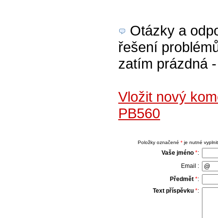
Otázky a odpov
řešení problémů
zatím prázdná - 
Vložit nový ko
PB560
Položky označené
*
je nutné vyplnit
Vaše jméno
*
:
Email :
Předmět
*
:
Text příspěvku
*
: