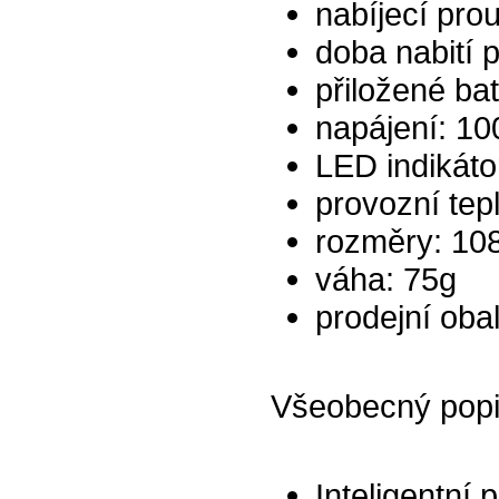
nabíjecí pr
doba nabití p
přiložené ba
napájení: 10
LED indikáto
provozní tep
rozměry: 10
váha: 75g
prodejní obal:
Všeobecný pop
Inteligentní 