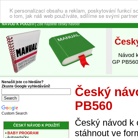
K personalizaci obsahu a reklam, poskytování funkcí s
o tom, jak náš web používáte, sdílíme se svými partner
NÁVOD K POUŽITÍ
| Zde najdete český návod!
Český
Návod k o
GP PB560,
Nenašli jste co hledáte?
Zkuste Google vyhledávání!
Český návo
PB560
Custom Search
Český návod k 
ČESKÝ NÁVOD K POUŽITÍ
stáhnout ve for
•
BABY PROGRAM
- Autosedačky