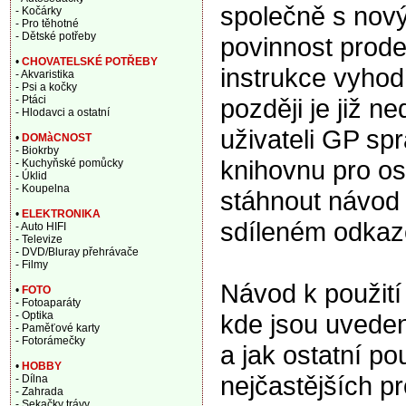
společně s nový
- Kočárky
- Pro těhotné
- Dětské potřeby
povinnost prode
•
CHOVATELSKÉ POTŘEBY
instrukce vyhod
- Akvaristika
- Psi a kočky
později je již n
- Ptáci
- Hlodavci a ostatní
uživateli GP sp
•
DOMàCNOST
- Biokrby
knihovnu pro o
- Kuchyňské pomůcky
- Úklid
- Koupelna
stáhnout návod
•
ELEKTRONIKA
sdíleném odkaz
- Auto HIFI
- Televize
- DVD/Bluray přehrávače
- Filmy
Návod k použití
•
FOTO
- Fotoaparáty
kde jsou uveden
- Optika
- Paměťové karty
- Fotorámečky
a jak ostatní p
•
HOBBY
nejčastějších p
- Dílna
- Zahrada
- Sekačky trávy