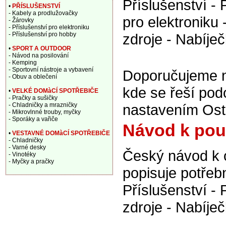
Příslušenství - 
•
PŘÍSLUŠENSTVÍ
- Kabely a prodlužovačky
pro elektroniku 
- Žárovky
- Příslušenství pro elektroniku
- Příslušenství pro hobby
zdroje - Nabíječ
•
SPORT A OUTDOOR
- Návod na posilování
- Kemping
- Sportovní nástroje a vybavení
Doporučujeme n
- Obuv a oblečení
kde se řeší pod
•
VELKÉ DOMàCÍ SPOTŘEBIČE
- Pračky a sušičky
- Chladničky a mrazničky
nastavením Ost
- Mikrovlnné trouby, myčky
- Sporáky a vařiče
Návod k pou
•
VESTAVNÉ DOMàCÍ SPOTŘEBIČE
- Chladničky
- Varné desky
Český návod k 
- Vinotéky
- Myčky a pračky
popisuje potřeb
Příslušenství - 
zdroje - Nabíječ