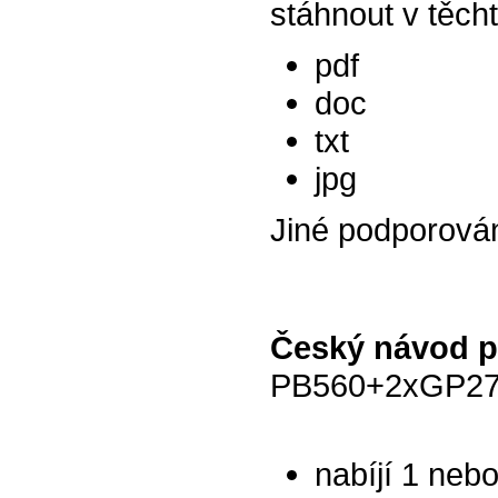
stáhnout v těch
pdf
doc
txt
jpg
Jiné podporová
Český návod p
PB560+2xGP27
nabíjí 1 neb