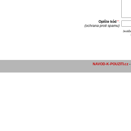
Opište kód
*
:
(ochrana proti spamu)
Jesli
NAVOD-K-POUZITI.cz
-