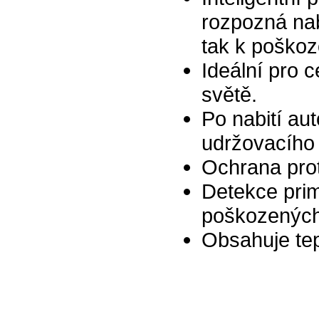
rozpozná nab
tak k poškozo
Ideální pro 
světě.
Po nabití au
udržovacího 
Ochrana proti
Detekce prim
poškozených 
Obsahuje tep