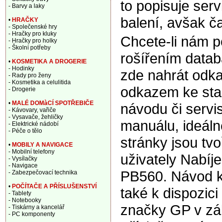
to popisuje ser
- Barvy a laky
balení, avšak č
•
HRAČKY
- Společenské hry
- Hračky pro kluky
Chcete-li nám 
- Hračky pro holky
- Školní potřeby
rošířením data
•
KOSMETIKA A DROGERIE
- Hodinky
zde nahrát odka
- Rady pro ženy
- Kosmetika a celulitida
odkazem ke sta
- Drogerie
•
MALÉ DOMàCÍ SPOTŘEBIČE
návodu či servi
- Kávovary, vařiče
- Vysavače, žehličky
manuálu, ideáln
- Elektrické nádobí
- Péče o tělo
stránky jsou tv
•
MOBILY A NAVIGACE
- Mobilní telefony
uživately Nabíj
- Vysílačky
- Navigace
PB560. Návod k
- Zabezpečovací technika
•
POČÍTAČE A PŘÍSLUŠENSTVÍ
také k dispozic
- Tablety
- Notebooky
značky GP v zá
- Tiskárny a kancelář
- PC komponenty