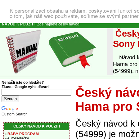
K personalizaci obsahu a reklam, poskytování funkcí s
o tom, jak náš web používáte, sdílíme se svými partner
NÁVOD K POUŽITÍ
| Zde najdete český návod!
Český
Sony 
Návod k o
Hama pro 
(54999), n
Nenašli jste co hledáte?
Zkuste Google vyhledávání!
Český návo
Hama pro 
Custom Search
Český návod k 
ČESKÝ NÁVOD K POUŽITÍ
(54999) je možn
•
BABY PROGRAM
- Autosedačky