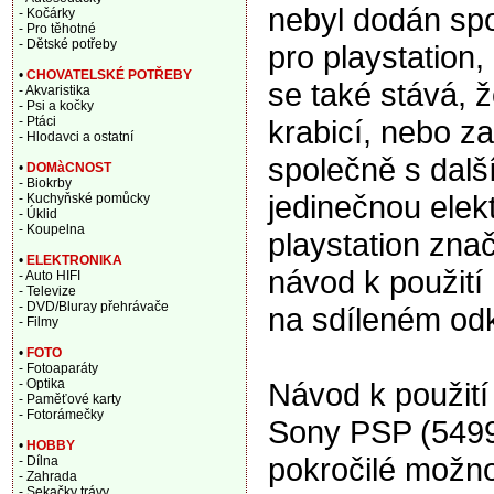
nebyl dodán sp
- Kočárky
- Pro těhotné
- Dětské potřeby
pro playstation,
•
CHOVATELSKÉ POTŘEBY
se také stává, 
- Akvaristika
- Psi a kočky
krabicí, nebo za
- Ptáci
- Hlodavci a ostatní
společně s dalš
•
DOMàCNOST
- Biokrby
jedinečnou elek
- Kuchyňské pomůcky
- Úklid
- Koupelna
playstation zn
•
ELEKTRONIKA
návod k použit
- Auto HIFI
- Televize
- DVD/Bluray přehrávače
na sdíleném od
- Filmy
•
FOTO
- Fotoaparáty
Návod k použití
- Optika
- Paměťové karty
- Fotorámečky
Sony PSP (5499
•
HOBBY
pokročilé možnos
- Dílna
- Zahrada
- Sekačky trávy