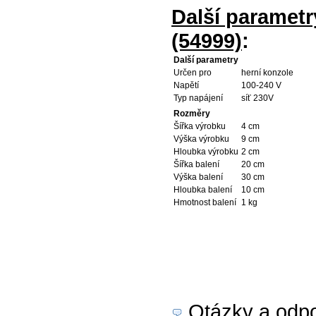
Další paramet
(54999)
:
Další parametry
Určen pro
herní konzole
Napětí
100-240 V
Typ napájení
síť 230V
Rozměry
Šířka výrobku
4 cm
Výška výrobku
9 cm
Hloubka výrobku
2 cm
Šířka balení
20 cm
Výška balení
30 cm
Hloubka balení
10 cm
Hmotnost balení
1 kg
Otázky a odpov