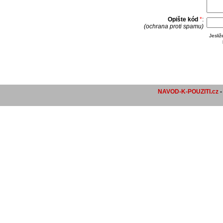
Opište kód
*
:
(ochrana proti spamu)
Jesli
NAVOD-K-POUZITI.cz
-