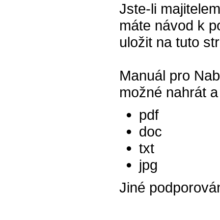
Jste-li majitele
máte návod k po
uložit na tuto s
Manuál pro Nab
možné nahrát a 
pdf
doc
txt
jpg
Jiné podporová