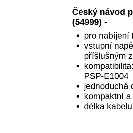
Český návod p
(54999)
-
pro nabíjení 
vstupní napě
příšlušným 
kompatibilit
PSP-E1004
jednoduchá ob
kompaktní a
délka kabelu