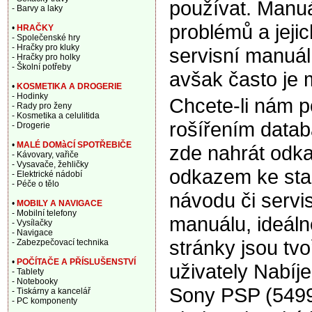
používat. Manuá
- Barvy a laky
problémů a jeji
•
HRAČKY
- Společenské hry
- Hračky pro kluky
servisní manuál,
- Hračky pro holky
- Školní potřeby
avšak často je 
•
KOSMETIKA A DROGERIE
- Hodinky
Chcete-li nám 
- Rady pro ženy
- Kosmetika a celulitida
rošířením data
- Drogerie
•
MALÉ DOMàCÍ SPOTŘEBIČE
zde nahrát odka
- Kávovary, vařiče
- Vysavače, žehličky
odkazem ke sta
- Elektrické nádobí
- Péče o tělo
návodu či servi
•
MOBILY A NAVIGACE
- Mobilní telefony
manuálu, ideáln
- Vysílačky
- Navigace
stránky jsou tv
- Zabezpečovací technika
•
POČÍTAČE A PŘÍSLUŠENSTVÍ
uživately Nabí
- Tablety
- Notebooky
Sony PSP (5499
- Tiskárny a kancelář
- PC komponenty