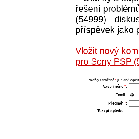
řešení problém
(54999) - diskus
příspěvek jako 
Vložit nový ko
pro Sony PSP (
Položky označené
*
je nutné vyplnit
Vaše jméno
*
:
Email :
Předmět
*
:
Text příspěvku
*
: