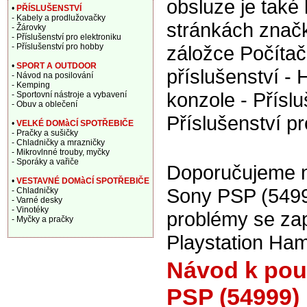
obsluze je také 
•
PŘÍSLUŠENSTVÍ
- Kabely a prodlužovačky
stránkách znač
- Žárovky
- Příslušenství pro elektroniku
- Příslušenství pro hobby
záložce Počítač
•
SPORT A OUTDOOR
příslušenství - 
- Návod na posilování
- Kemping
konzole - Příslu
- Sportovní nástroje a vybavení
- Obuv a oblečení
Příslušenství pr
•
VELKÉ DOMàCÍ SPOTŘEBIČE
- Pračky a sušičky
- Chladničky a mrazničky
- Mikrovlnné trouby, myčky
- Sporáky a vařiče
Doporučujeme n
•
VESTAVNÉ DOMàCÍ SPOTŘEBIČE
Sony PSP (54999
- Chladničky
- Varné desky
- Vinotéky
problémy se zap
- Myčky a pračky
Playstation Ha
Návod k pou
PSP (54999)