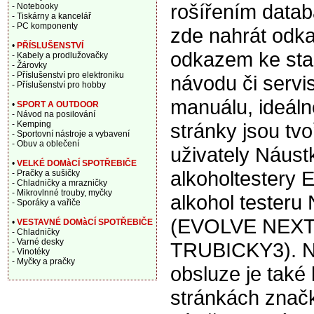
rošířením data
- Notebooky
- Tiskárny a kancelář
- PC komponenty
zde nahrát odka
•
PŘÍSLUŠENSTVÍ
odkazem ke sta
- Kabely a prodlužovačky
- Žárovky
- Příslušenství pro elektroniku
návodu či servi
- Příslušenství pro hobby
manuálu, ideáln
•
SPORT A OUTDOOR
- Návod na posilování
- Kemping
stránky jsou tv
- Sportovní nástroje a vybavení
- Obuv a oblečení
uživately Náust
•
VELKÉ DOMàCÍ SPOTŘEBIČE
alkoholtestery 
- Pračky a sušičky
- Chladničky a mrazničky
- Mikrovlnné trouby, myčky
alkohol testeru
- Sporáky a vařiče
(EVOLVE NEX
•
VESTAVNÉ DOMàCÍ SPOTŘEBIČE
- Chladničky
- Varné desky
TRUBICKY3). N
- Vinotéky
- Myčky a pračky
obsluze je také 
stránkách znač