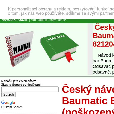
K personalizaci obsahu a reklam, poskytování funkcí s
o tom, jak náš web používáte, sdílíme se svými partner
NÁVOD K POUŽITÍ
| Zde najdete český návod!
Český
Bauma
82120
Návod k o
par Bauma
Odsavač p
odsavač, p
Nenašli jste co hledáte?
Zkuste Google vyhledávání!
Český návo
Baumatic 
Custom Search
(poškozený