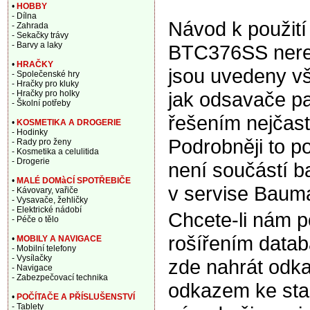
•
HOBBY
- Dílna
Návod k použití
- Zahrada
- Sekačky trávy
- Barvy a laky
BTC376SS nerez
•
HRAČKY
jsou uvedeny vš
- Společenské hry
- Hračky pro kluky
jak odsavače pa
- Hračky pro holky
- Školní potřeby
řešením nejčast
•
KOSMETIKA A DROGERIE
- Hodinky
Podrobněji to p
- Rady pro ženy
- Kosmetika a celulitida
- Drogerie
není součástí b
•
MALÉ DOMàCÍ SPOTŘEBIČE
v servise Bauma
- Kávovary, vařiče
- Vysavače, žehličky
- Elektrické nádobí
Chcete-li nám 
- Péče o tělo
rošířením data
•
MOBILY A NAVIGACE
- Mobilní telefony
- Vysílačky
zde nahrát odka
- Navigace
- Zabezpečovací technika
odkazem ke sta
•
POČÍTAČE A PŘÍSLUŠENSTVÍ
- Tablety