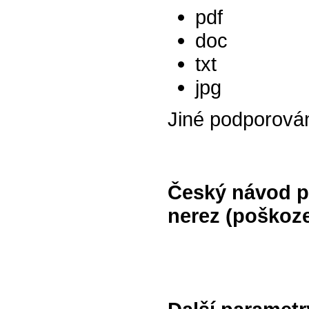
pdf
doc
txt
jpg
Jiné podporová
Český návod p
nerez (poškoz