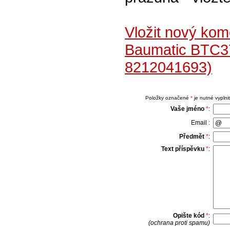
Vložit nový ko
Baumatic BTC3
8212041693)
Položky označené
*
je nutné vyplnit
Vaše jméno
*
:
Email :
Předmět
*
:
Text příspěvku
*
:
Opište kód
*
:
(ochrana proti spamu)