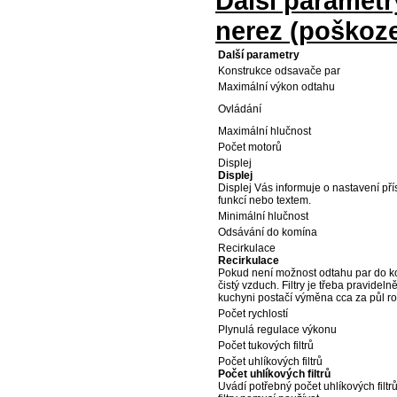
Další paramet
nerez (poškoz
Další parametry
Konstrukce odsavače par
Maximální výkon odtahu
Ovládání
Maximální hlučnost
Počet motorů
Displej
Displej
Displej Vás informuje o nastavení přís
funkcí nebo textem.
Minimální hlučnost
Odsávání do komína
Recirkulace
Recirkulace
Pokud není možnost odtahu par do komí
čistý vzduch. Filtry je třeba pravide
kuchyni postačí výměna cca za půl ro
Počet rychlostí
Plynulá regulace výkonu
Počet tukových filtrů
Počet uhlíkových filtrů
Počet uhlíkových filtrů
Uvádí potřebný počet uhlíkových filtrů