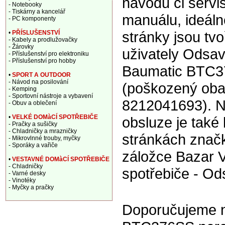
návodu či servi
- Notebooky
- Tiskárny a kancelář
manuálu, ideáln
- PC komponenty
stránky jsou tv
•
PŘÍSLUŠENSTVÍ
- Kabely a prodlužovačky
- Žárovky
uživately Odsav
- Příslušenství pro elektroniku
- Příslušenství pro hobby
Baumatic BTC3
•
SPORT A OUTDOOR
- Návod na posilování
(poškozený oba
- Kemping
- Sportovní nástroje a vybavení
8212041693). 
- Obuv a oblečení
•
VELKÉ DOMàCÍ SPOTŘEBIČE
obsluze je také 
- Pračky a sušičky
- Chladničky a mrazničky
stránkách znač
- Mikrovlnné trouby, myčky
- Sporáky a vařiče
záložce Bazar 
•
VESTAVNÉ DOMàCÍ SPOTŘEBIČE
- Chladničky
spotřebiče - Od
- Varné desky
- Vinotéky
- Myčky a pračky
Doporučujeme n