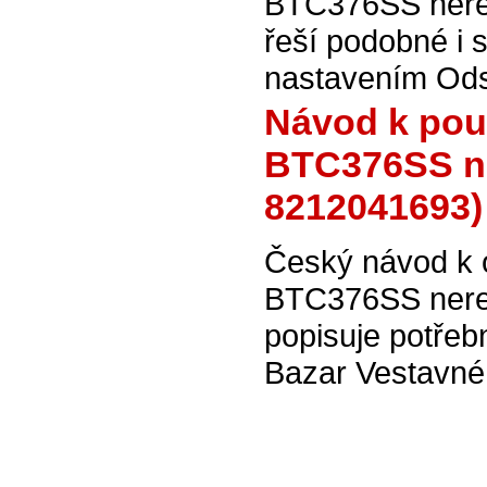
BTC376SS nerez
řeší podobné i 
nastavením Ods
Návod k pou
BTC376SS ne
8212041693)
Český návod k 
BTC376SS nere
popisuje potřeb
Bazar Vestavné 