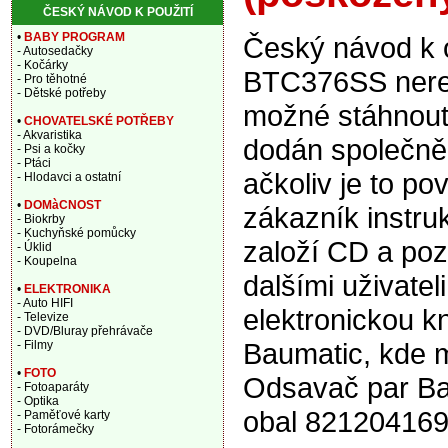
ČESKÝ NÁVOD K POUŽITÍ
•
BABY PROGRAM
Český návod k 
- Autosedačky
- Kočárky
BTC376SS nerez
- Pro těhotné
- Dětské potřeby
možné stáhnout 
•
CHOVATELSKÉ POTŘEBY
- Akvaristika
dodán společně
- Psi a kočky
- Ptáci
ačkoliv je to po
- Hlodavci a ostatní
•
DOMàCNOST
zákazník instru
- Biokrby
- Kuchyňské pomůcky
založí CD a pozd
- Úklid
- Koupelna
dalšími uživate
•
ELEKTRONIKA
- Auto HIFI
elektronickou k
- Televize
- DVD/Bluray přehrávače
Baumatic, kde m
- Filmy
•
FOTO
Odsavač par B
- Fotoaparáty
- Optika
obal 821204169
- Paměťové karty
- Fotorámečky