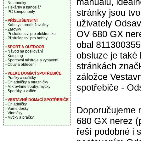
manuálu, ideáln
- Notebooky
- Tiskárny a kancelář
stránky jsou tv
- PC komponenty
uživately Odsa
•
PŘÍSLUŠENSTVÍ
- Kabely a prodlužovačky
- Žárovky
OV 680 GX ner
- Příslušenství pro elektroniku
- Příslušenství pro hobby
obal 811300355
•
SPORT A OUTDOOR
- Návod na posilování
obsluze je také 
- Kemping
- Sportovní nástroje a vybavení
stránkách znač
- Obuv a oblečení
•
VELKÉ DOMàCÍ SPOTŘEBIČE
záložce Vestav
- Pračky a sušičky
- Chladničky a mrazničky
spotřebiče - Od
- Mikrovlnné trouby, myčky
- Sporáky a vařiče
•
VESTAVNÉ DOMàCÍ SPOTŘEBIČE
- Chladničky
Doporučujeme n
- Varné desky
- Vinotéky
- Myčky a pračky
680 GX nerez (
řeší podobné i 