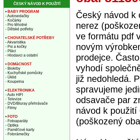
ČESKÝ NÁVOD K POUŽITÍ
•
BABY PROGRAM
Český návod k
- Autosedačky
- Kočárky
nerez (poškoze
- Pro těhotné
- Dětské potřeby
ve formátu pdf 
•
CHOVATELSKÉ POTŘEBY
- Akvaristika
novým výrobkem 
- Psi a kočky
- Ptáci
prodejce. Často
- Hlodavci a ostatní
•
DOMàCNOST
vyhodí společně
- Biokrby
- Kuchyňské pomůcky
již nedohledá. P
- Úklid
- Koupelna
spravujeme jedi
•
ELEKTRONIKA
- Auto HIFI
odsavače par z
- Televize
- DVD/Bluray přehrávače
návod k použit
- Filmy
•
FOTO
(poškozený oba
- Fotoaparáty
- Optika
- Paměťové karty
- Fotorámečky