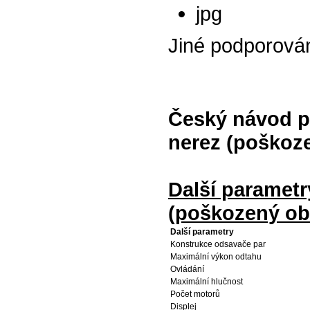
jpg
Jiné podporová
Český návod p
nerez (poškoz
Další paramet
(poškozený ob
Další parametry
Konstrukce odsavače par
Maximální výkon odtahu
Ovládání
Maximální hlučnost
Počet motorů
Displej