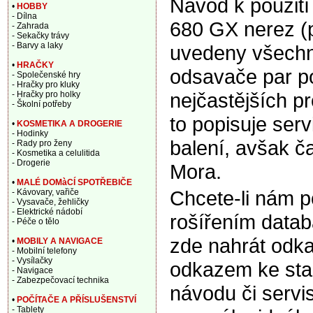
Návod k použit
•
HOBBY
- Dílna
680 GX nerez (
- Zahrada
- Sekačky trávy
- Barvy a laky
uvedeny všechny
•
HRAČKY
odsavače par p
- Společenské hry
- Hračky pro kluky
nejčastějších p
- Hračky pro holky
- Školní potřeby
to popisuje ser
•
KOSMETIKA A DROGERIE
- Hodinky
balení, avšak ča
- Rady pro ženy
- Kosmetika a celulitida
- Drogerie
Mora.
•
MALÉ DOMàCÍ SPOTŘEBIČE
Chcete-li nám 
- Kávovary, vařiče
- Vysavače, žehličky
- Elektrické nádobí
rošířením data
- Péče o tělo
zde nahrát odka
•
MOBILY A NAVIGACE
- Mobilní telefony
- Vysílačky
odkazem ke sta
- Navigace
- Zabezpečovací technika
návodu či servi
•
POČÍTAČE A PŘÍSLUŠENSTVÍ
- Tablety