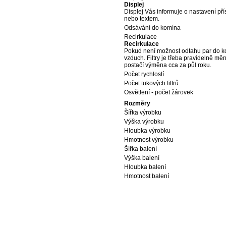
Displej
Displej Vás informuje o nastavení přís
nebo textem.
Odsávání do komína
Recirkulace
Recirkulace
Pokud není možnost odtahu par do komí
vzduch. Filtry je třeba pravidelně mě
postačí výměna cca za půl roku.
Počet rychlostí
Počet tukových filtrů
Osvětlení - počet žárovek
Rozměry
Šířka výrobku
Výška výrobku
Hloubka výrobku
Hmotnost výrobku
Šířka balení
Výška balení
Hloubka balení
Hmotnost balení