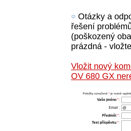
Otázky a odpov
řešení problém
(poškozený obal
prázdná - vložte
Vložit nový ko
OV 680 GX nere
Položky označené
*
je nutné vyplnit
Vaše jméno
*
:
Email :
Předmět
*
:
Text příspěvku
*
: