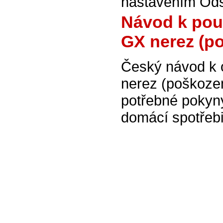
nastavením Ods
Návod k pou
GX nerez (p
Český návod k
nerez (poškoze
potřebné pokyn
domácí spotřebi