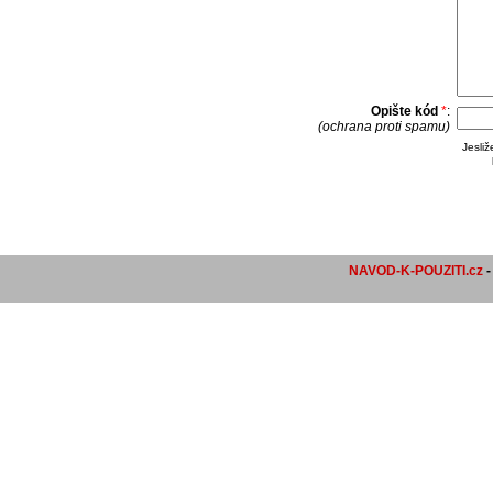
Opište kód
*
:
(ochrana proti spamu)
Jesli
NAVOD-K-POUZITI.cz
-