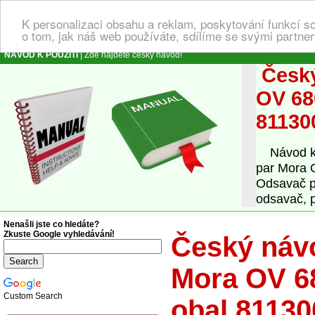
K personalizaci obsahu a reklam, poskytování funkcí s
o tom, jak náš web používáte, sdílíme se svými partner
NÁVOD K POUŽITÍ
| Zde najdete český návod!
Český
OV 68
81130
Návod k o
par Mora 
Odsavač p
odsavač, p
Nenašli jste co hledáte?
Zkuste Google vyhledávání!
Český návo
Mora OV 6
Custom Search
obal 81130