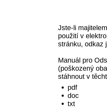
Jste-li majitel
použití v elektr
stránku, odkaz 
Manuál pro Ods
(poškozený oba
stáhnout v těch
pdf
doc
txt