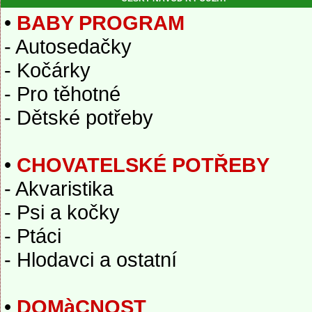
•
BABY PROGRAM
- Autosedačky
- Kočárky
- Pro těhotné
- Dětské potřeby
•
CHOVATELSKÉ POTŘEBY
- Akvaristika
- Psi a kočky
- Ptáci
- Hlodavci a ostatní
•
DOMàCNOST