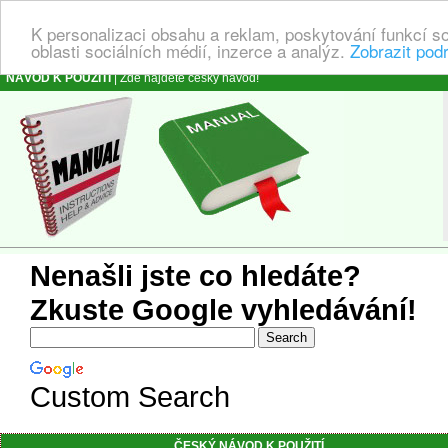
K personalizaci obsahu a reklam, poskytování funkcí s
oblasti sociálních médií, inzerce a analýz.
Zobrazit pod
NÁVOD K POUŽITÍ
| Zde najdete český návod!
Nenašli jste co hledáte?
Zkuste Google vyhledávání!
Custom Search
ČESKÝ NÁVOD K POUŽITÍ