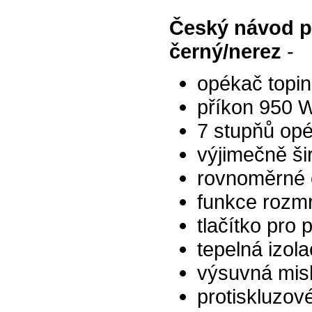
Český návod p
černý/nerez
-
opékač topi
příkon 950 
7 stupňů op
výjimečně ši
rovnoměrné o
funkce rozm
tlačítko pro
tepelná izol
výsuvná mis
protiskluzov