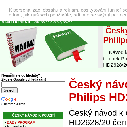
K personalizaci obsahu a reklam, poskytování funkcí s
o tom, jak náš web používáte, sdílíme se svými partner
NÁVOD K POUŽITÍ
| Zde najdete český návod!
Český
Phili
Návod k o
topinek Ph
HD2628/20 
Nenašli jste co hledáte?
Zkuste Google vyhledávání!
Český návo
Philips HD
Custom Search
Český návod k 
ČESKÝ NÁVOD K POUŽITÍ
HD2628/20 čern
•
BABY PROGRAM
- Autosedačky