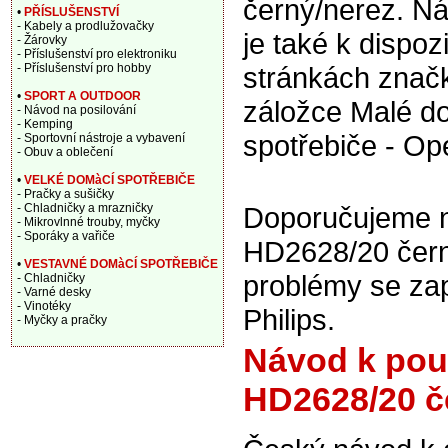
černý/nerez. N
•
PŘÍSLUŠENSTVÍ
- Kabely a prodlužovačky
je také k dispoz
- Žárovky
- Příslušenství pro elektroniku
- Příslušenství pro hobby
stránkách značk
•
SPORT A OUTDOOR
záložce Malé d
- Návod na posilování
- Kemping
spotřebiče - Op
- Sportovní nástroje a vybavení
- Obuv a oblečení
•
VELKÉ DOMàCÍ SPOTŘEBIČE
- Pračky a sušičky
- Chladničky a mrazničky
Doporučujeme na
- Mikrovlnné trouby, myčky
- Sporáky a vařiče
HD2628/20 černý
•
VESTAVNÉ DOMàCÍ SPOTŘEBIČE
problémy se za
- Chladničky
- Varné desky
- Vinotéky
Philips.
- Myčky a pračky
Návod k použ
HD2628/20 č