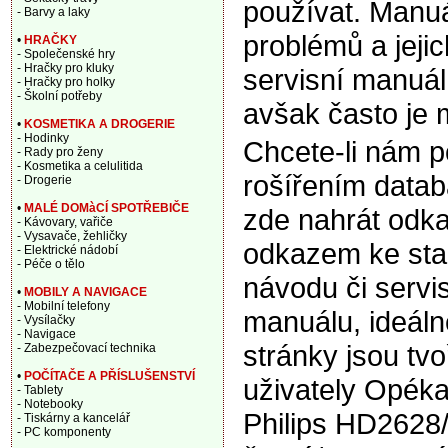
používat. Manuá
- Barvy a laky
problémů a jeji
•
HRAČKY
- Společenské hry
- Hračky pro kluky
servisní manuál,
- Hračky pro holky
- Školní potřeby
avšak často je m
•
KOSMETIKA A DROGERIE
- Hodinky
Chcete-li nám 
- Rady pro ženy
- Kosmetika a celulitida
rošířením data
- Drogerie
•
MALÉ DOMàCÍ SPOTŘEBIČE
zde nahrát odka
- Kávovary, vařiče
- Vysavače, žehličky
odkazem ke sta
- Elektrické nádobí
- Péče o tělo
návodu či servi
•
MOBILY A NAVIGACE
- Mobilní telefony
manuálu, ideáln
- Vysílačky
- Navigace
stránky jsou tv
- Zabezpečovací technika
•
POČÍTAČE A PŘÍSLUŠENSTVÍ
uživately Opéka
- Tablety
- Notebooky
Philips HD2628
- Tiskárny a kancelář
- PC komponenty