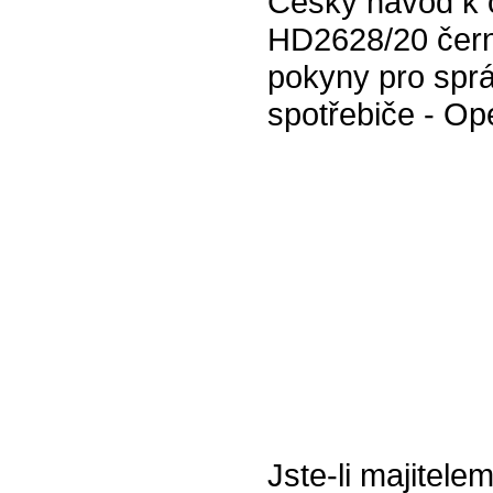
Český návod k 
HD2628/20 čern
pokyny pro spr
spotřebiče - Op
Jste-li majitel