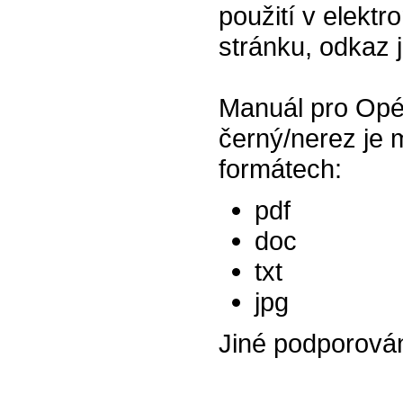
použití v elektr
stránku, odkaz 
Manuál pro Opé
černý/nerez je 
formátech:
pdf
doc
txt
jpg
Jiné podporová