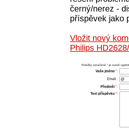
černý/nerez - di
příspěvek jako 
Vložit nový ko
Philips HD2628
Položky označené
*
je nutné vyplnit
Vaše jméno
*
:
Email :
Předmět
*
:
Text příspěvku
*
: