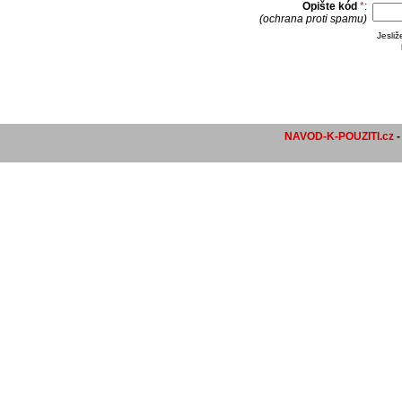
Opište kód
*
:
(ochrana proti spamu)
Jesli
NAVOD-K-POUZITI.cz
-