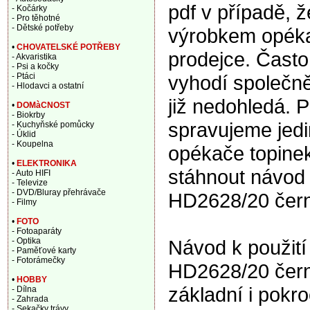
pdf v případě, 
- Kočárky
- Pro těhotné
- Dětské potřeby
výrobkem opékač
•
CHOVATELSKÉ POTŘEBY
prodejce. Často
- Akvaristika
- Psi a kočky
vyhodí společně
- Ptáci
- Hlodavci a ostatní
již nedohledá. P
•
DOMàCNOST
- Biokrby
spravujeme jedi
- Kuchyňské pomůcky
- Úklid
- Koupelna
opékače topinek
•
ELEKTRONIKA
stáhnout návod 
- Auto HIFI
- Televize
- DVD/Bluray přehrávače
HD2628/20 čern
- Filmy
•
FOTO
- Fotoaparáty
Návod k použití
- Optika
- Paměťové karty
- Fotorámečky
HD2628/20 čern
•
HOBBY
základní i pokr
- Dílna
- Zahrada
- Sekačky trávy