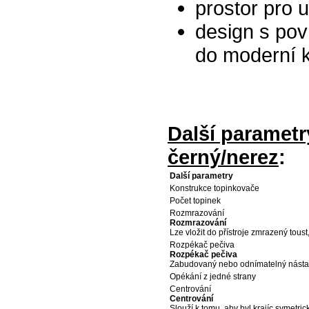
prostor pro 
design s po
do moderní 
Další parametr
černý/nerez
:
Další parametry
Konstrukce topinkovače
Počet topinek
Rozmrazování
Rozmrazování
Lze vložit do přístroje zmrazený toust
Rozpékač pečiva
Rozpékač pečiva
Zabudovaný nebo odnímatelný nástav
Opékání z jedné strany
Centrování
Centrování
Slouží k tomu, aby byl krajíc symetri