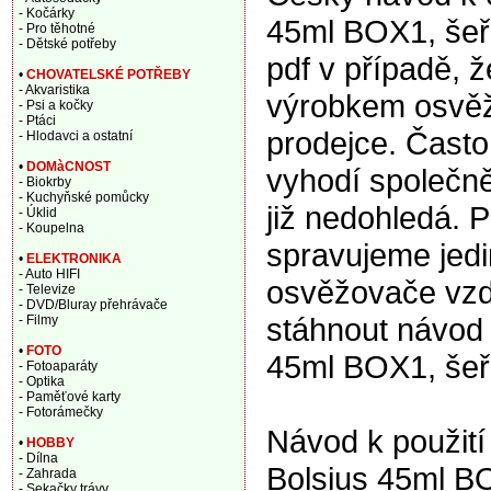
- Kočárky
45ml BOX1, šeř
- Pro těhotné
- Dětské potřeby
pdf v případě, 
•
CHOVATELSKÉ POTŘEBY
- Akvaristika
výrobkem osvěžo
- Psi a kočky
- Ptáci
prodejce. Často
- Hlodavci a ostatní
•
DOMàCNOST
vyhodí společně
- Biokrby
- Kuchyňské pomůcky
již nedohledá. P
- Úklid
- Koupelna
spravujeme jedi
•
ELEKTRONIKA
- Auto HIFI
osvěžovače vzd
- Televize
- DVD/Bluray přehrávače
stáhnout návod
- Filmy
•
FOTO
45ml BOX1, šeř
- Fotoaparáty
- Optika
- Paměťové karty
- Fotorámečky
Návod k použit
•
HOBBY
- Dílna
Bolsius 45ml BO
- Zahrada
- Sekačky trávy