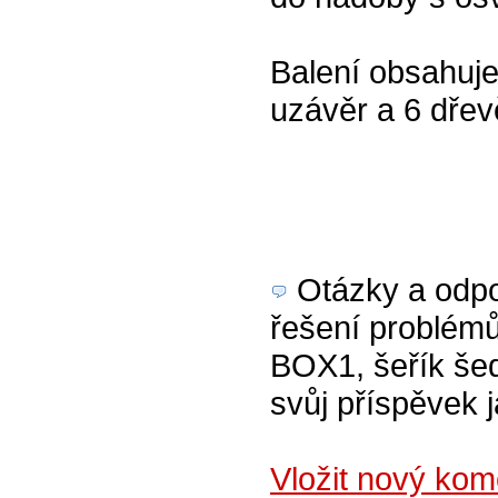
Balení obsahuj
uzávěr a 6 dřev
Otázky a odpov
řešení problém
BOX1, šeřík šed
svůj příspěvek 
Vložit nový ko