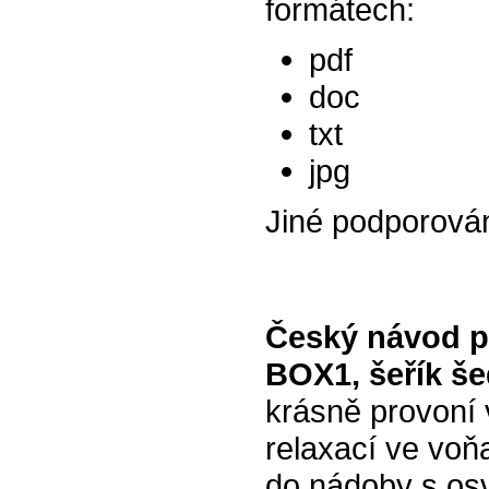
formátech:
pdf
doc
txt
jpg
Jiné podporová
Český návod p
BOX1, šeřík š
krásně provoní 
relaxací ve voň
do nádoby s osv