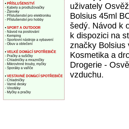
uživately Osvě
•
PŘÍSLUŠENSTVÍ
- Kabely a prodlužovačky
- Žárovky
Bolsius 45ml BO
- Příslušenství pro elektroniku
- Příslušenství pro hobby
šedý. Návod k o
•
SPORT A OUTDOOR
- Návod na posilování
k dispozici na 
- Kemping
- Sportovní nástroje a vybavení
značky Bolsius 
- Obuv a oblečení
•
VELKÉ DOMàCÍ SPOTŘEBIČE
Kosmetika a dro
- Pračky a sušičky
- Chladničky a mrazničky
Drogerie - Osv
- Mikrovlnné trouby, myčky
- Sporáky a vařiče
vzduchu.
•
VESTAVNÉ DOMàCÍ SPOTŘEBIČE
- Chladničky
- Varné desky
- Vinotéky
- Myčky a pračky