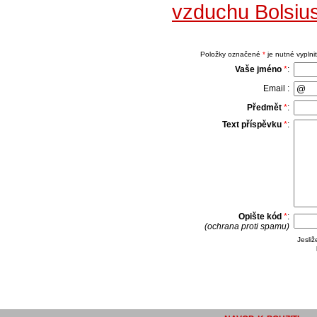
vzduchu Bolsiu
Položky označené
*
je nutné vyplnit
Vaše jméno
*
:
Email :
Předmět
*
:
Text příspěvku
*
:
Opište kód
*
:
(ochrana proti spamu)
Jesli