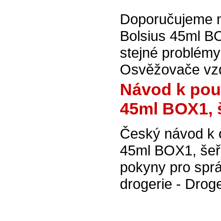
Doporučujeme n
Bolsius 45ml BO
stejné problém
Osvěžovače vzd
Návod k pou
45ml BOX1, 
Český návod k 
45ml BOX1, šeř
pokyny pro spr
drogerie - Drog