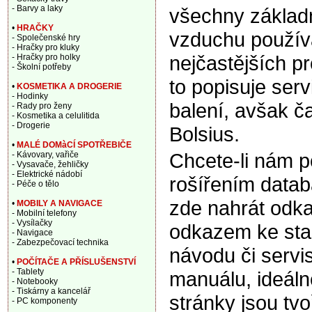
- Barvy a laky
všechny základn
•
HRAČKY
vzduchu použív
- Společenské hry
- Hračky pro kluky
nejčastějších p
- Hračky pro holky
- Školní potřeby
to popisuje ser
•
KOSMETIKA A DROGERIE
- Hodinky
balení, avšak ča
- Rady pro ženy
- Kosmetika a celulitida
- Drogerie
Bolsius.
•
MALÉ DOMàCÍ SPOTŘEBIČE
Chcete-li nám 
- Kávovary, vařiče
- Vysavače, žehličky
- Elektrické nádobí
rošířením data
- Péče o tělo
zde nahrát odka
•
MOBILY A NAVIGACE
- Mobilní telefony
- Vysílačky
odkazem ke sta
- Navigace
- Zabezpečovací technika
návodu či servi
•
POČÍTAČE A PŘÍSLUŠENSTVÍ
- Tablety
manuálu, ideáln
- Notebooky
- Tiskárny a kancelář
stránky jsou tv
- PC komponenty