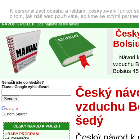
K personalizaci obsahu a reklam, poskytování funkcí s
o tom, jak náš web používáte, sdílíme se svými partner
NÁVOD K POUŽITÍ
| Zde najdete český návod!
Český
Bolsi
Návod k o
vzduchu B
Bolsius 45
Nenašli jste co hledáte?
Zkuste Google vyhledávání!
Český návo
vzduchu Bo
Custom Search
šedý
ČESKÝ NÁVOD K POUŽITÍ
•
BABY PROGRAM
Český návod k 
- Autosedačky