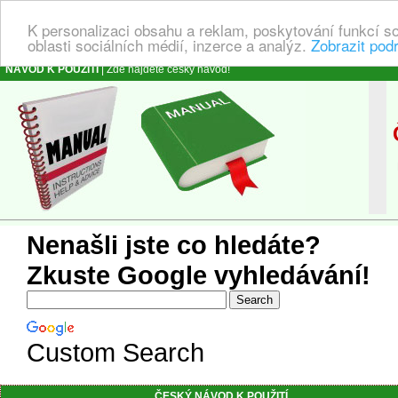
K personalizaci obsahu a reklam, poskytování funkcí s
oblasti sociálních médií, inzerce a analýz.
Zobrazit pod
NÁVOD K POUŽITÍ
| Zde najdete český návod!
Č
Ná
Nenašli jste co hledáte?
Zkuste Google vyhledávání!
Custom Search
ČESKÝ NÁVOD K POUŽITÍ