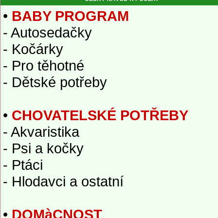
•
BABY PROGRAM
- Autosedačky
- Kočárky
- Pro těhotné
- Dětské potřeby
•
CHOVATELSKÉ POTŘEBY
- Akvaristika
- Psi a kočky
- Ptáci
- Hlodavci a ostatní
•
DOMàCNOST