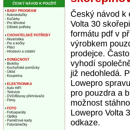
ČESKÝ NÁVOD K POUŽITÍ
•
BABY PROGRAM
Český návod k 
- Autosedačky
- Kočárky
Volta 30 skořep
- Pro těhotné
- Dětské potřeby
formátu pdf v p
•
CHOVATELSKÉ POTŘEBY
- Akvaristika
výrobkem pouzdr
- Psi a kočky
- Ptáci
prodejce. Často
- Hlodavci a ostatní
•
DOMàCNOST
vyhodí společně
- Biokrby
- Kuchyňské pomůcky
již nedohledá. P
- Úklid
- Koupelna
Lowepro spravu
•
ELEKTRONIKA
- Auto HIFI
pro pouzdra a 
- Televize
- DVD/Bluray přehrávače
možnost stáhnou
- Filmy
•
FOTO
Lowepro Volta 
- Fotoaparáty
- Optika
odkaze.
- Paměťové karty
- Fotorámečky