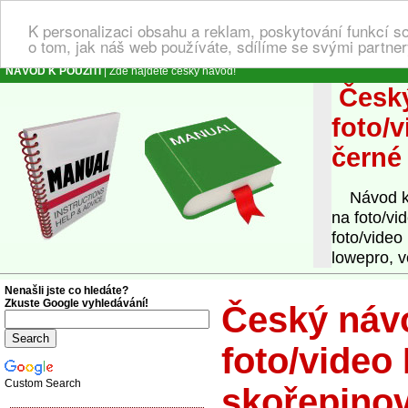
K personalizaci obsahu a reklam, poskytování funkcí s
o tom, jak náš web používáte, sdílíme se svými partner
NÁVOD K POUŽITÍ
| Zde najdete český návod!
Český
foto/
černé
Návod k o
na foto/v
foto/video
lowepro, v
Nenašli jste co hledáte?
Zkuste Google vyhledávání!
Český návo
foto/video
Custom Search
skořepino