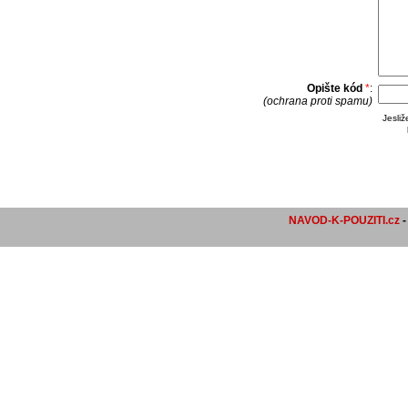
Opište kód
*
:
(ochrana proti spamu)
Jesli
NAVOD-K-POUZITI.cz
-