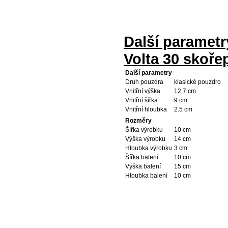
Další paramet
Volta 30 skoře
Další parametry
Druh pouzdra
klasické pouzdro
Vnitřní výška
12.7 cm
Vnitřní šířka
9 cm
Vnitřní hloubka
2.5 cm
Rozměry
Šířka výrobku
10 cm
Výška výrobku
14 cm
Hloubka výrobku
3 cm
Šířka balení
10 cm
Výška balení
15 cm
Hloubka balení
10 cm