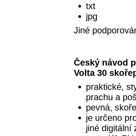
txt
jpg
Jiné podporová
Český návod p
Volta 30 skoře
praktické, st
prachu a poš
pevná, skoř
je určeno p
jiné digitální