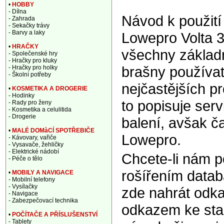
•
HOBBY
- Dílna
Návod k použití
- Zahrada
- Sekačky trávy
- Barvy a laky
Lowepro Volta 3
•
HRAČKY
všechny základn
- Společenské hry
- Hračky pro kluky
brašny používa
- Hračky pro holky
- Školní potřeby
nejčastějších p
•
KOSMETIKA A DROGERIE
- Hodinky
to popisuje ser
- Rady pro ženy
- Kosmetika a celulitida
- Drogerie
balení, avšak ča
•
MALÉ DOMàCÍ SPOTŘEBIČE
Lowepro.
- Kávovary, vařiče
- Vysavače, žehličky
- Elektrické nádobí
Chcete-li nám 
- Péče o tělo
rošířením data
•
MOBILY A NAVIGACE
- Mobilní telefony
- Vysílačky
zde nahrát odka
- Navigace
- Zabezpečovací technika
odkazem ke sta
•
POČÍTAČE A PŘÍSLUŠENSTVÍ
- Tablety