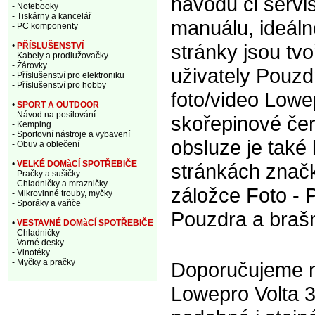
návodu či servi
- Notebooky
- Tiskárny a kancelář
manuálu, ideáln
- PC komponenty
stránky jsou tv
•
PŘÍSLUŠENSTVÍ
- Kabely a prodlužovačky
- Žárovky
uživately Pouzd
- Příslušenství pro elektroniku
- Příslušenství pro hobby
foto/video Lowe
•
SPORT A OUTDOOR
- Návod na posilování
skořepinové če
- Kemping
- Sportovní nástroje a vybavení
obsluze je také 
- Obuv a oblečení
•
VELKÉ DOMàCÍ SPOTŘEBIČE
stránkách znač
- Pračky a sušičky
- Chladničky a mrazničky
záložce Foto - P
- Mikrovlnné trouby, myčky
- Sporáky a vařiče
Pouzdra a braš
•
VESTAVNÉ DOMàCÍ SPOTŘEBIČE
- Chladničky
- Varné desky
- Vinotéky
- Myčky a pračky
Doporučujeme na
Lowepro Volta 3