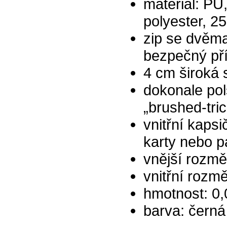
materiál: P
polyester, 
zip se dvěma
bezpečný př
4 cm široká
dokonale pol
„brushed-tric
vnitřní kapsi
karty nebo 
vnější rozmě
vnitřní rozm
hmotnost: 0,
barva: černá