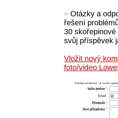
Otázky a odpov
řešení problémů
30 skořepinové 
svůj příspěvek 
Vložit nový ko
foto/video Lowe
Položky označené
*
je nutné vyplnit
Vaše jméno
*
:
Email :
Předmět
*
:
Text příspěvku
*
: