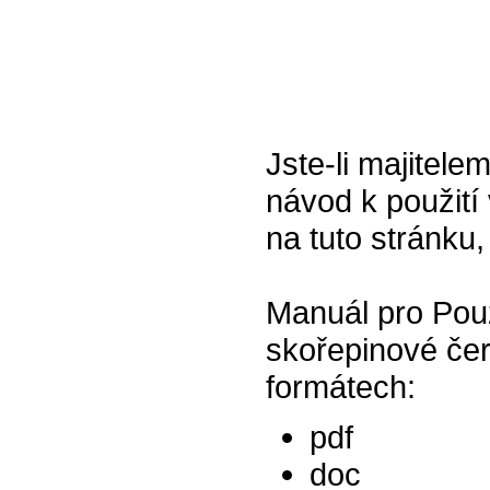
Jste-li majitel
návod k použití 
na tuto stránku,
Manuál pro Pouz
skořepinové čer
formátech:
pdf
doc