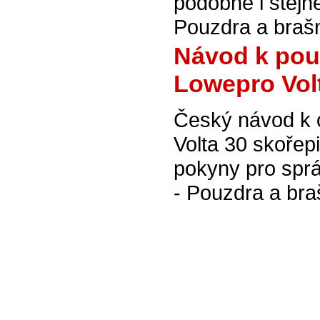
podobné i stej
Pouzdra a braš
Návod k použ
Lowepro Vol
Český návod k 
Volta 30 skořep
pokyny pro sprá
- Pouzdra a bra