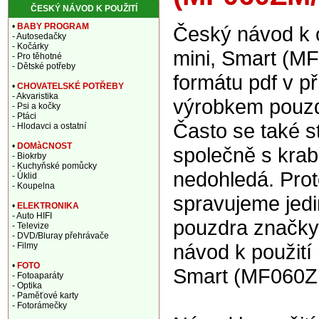
ČESKÝ NÁVOD K POUŽITÍ
•
BABY PROGRAM
Český návod k o
- Autosedačky
- Kočárky
mini, Smart (M
- Pro těhotné
- Dětské potřeby
formátu pdf v p
•
CHOVATELSKÉ POTŘEBY
- Akvaristika
výrobkem pouzdr
- Psi a kočky
- Ptáci
Často se také s
- Hlodavci a ostatní
•
DOMàCNOST
společně s krabi
- Biokrby
- Kuchyňské pomůcky
nedohledá. Prot
- Úklid
- Koupelna
spravujeme jedi
•
ELEKTRONIKA
- Auto HIFI
pouzdra značky
- Televize
- DVD/Bluray přehrávače
návod k použití 
- Filmy
•
FOTO
Smart (MF060ZM
- Fotoaparáty
- Optika
- Paměťové karty
- Fotorámečky