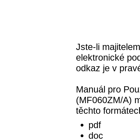
Jste-li majitel
elektronické pod
odkaz je v prav
Manuál pro Pouz
(MF060ZM/A) mo
těchto formátec
pdf
doc