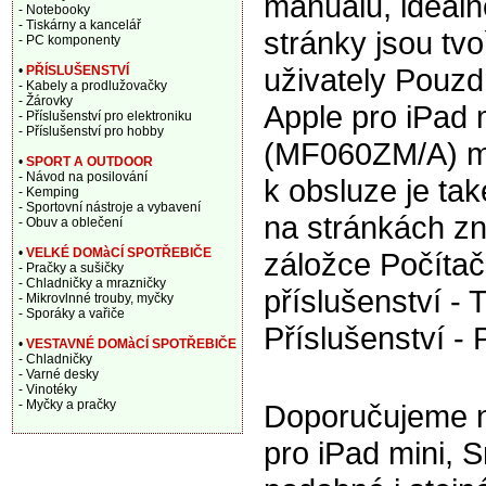
manuálu, ideáln
- Notebooky
- Tiskárny a kancelář
stránky jsou tv
- PC komponenty
uživately Pouzd
•
PŘÍSLUŠENSTVÍ
- Kabely a prodlužovačky
- Žárovky
Apple pro iPad 
- Příslušenství pro elektroniku
- Příslušenství pro hobby
(MF060ZM/A) m
•
SPORT A OUTDOOR
- Návod na posilování
k obsluze je tak
- Kemping
- Sportovní nástroje a vybavení
na stránkách zn
- Obuv a oblečení
•
VELKÉ DOMàCÍ SPOTŘEBIČE
záložce Počítač
- Pračky a sušičky
- Chladničky a mrazničky
příslušenství - T
- Mikrovlnné trouby, myčky
- Sporáky a vařiče
Příslušenství -
•
VESTAVNÉ DOMàCÍ SPOTŘEBIČE
- Chladničky
- Varné desky
- Vinotéky
- Myčky a pračky
Doporučujeme na
pro iPad mini, 