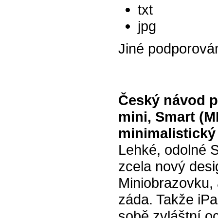
txt
jpg
Jiné podporová
Český návod pr
mini, Smart (
minimalistický
Lehké, odolné 
zcela nový desi
Miniobrazovku, 
záda. Takže iPa
sobě zvláštní o