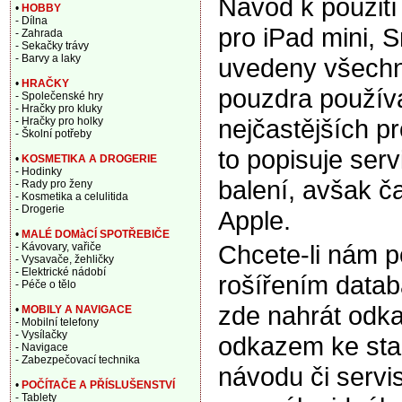
Návod k použití
•
HOBBY
- Dílna
pro iPad mini,
- Zahrada
- Sekačky trávy
- Barvy a laky
uvedeny všechny
•
HRAČKY
pouzdra použív
- Společenské hry
- Hračky pro kluky
nejčastějších p
- Hračky pro holky
- Školní potřeby
to popisuje ser
•
KOSMETIKA A DROGERIE
- Hodinky
balení, avšak ča
- Rady pro ženy
- Kosmetika a celulitida
- Drogerie
Apple.
•
MALÉ DOMàCÍ SPOTŘEBIČE
Chcete-li nám 
- Kávovary, vařiče
- Vysavače, žehličky
- Elektrické nádobí
rošířením data
- Péče o tělo
zde nahrát odka
•
MOBILY A NAVIGACE
- Mobilní telefony
- Vysílačky
odkazem ke sta
- Navigace
- Zabezpečovací technika
návodu či servi
•
POČÍTAČE A PŘÍSLUŠENSTVÍ
- Tablety