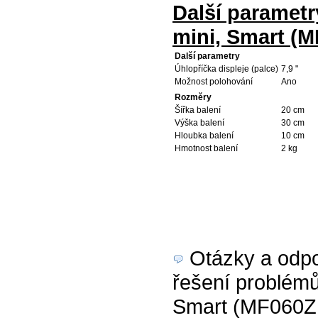
Další parametr
mini, Smart (
Další parametry
Úhlopříčka displeje (palce)
7,9 "
Možnost polohování
Ano
Rozměry
Šířka balení
20 cm
Výška balení
30 cm
Hloubka balení
10 cm
Hmotnost balení
2 kg
Otázky a odpov
řešení problémů
Smart (MF060ZM