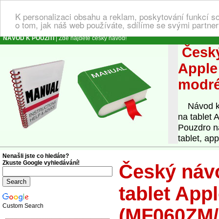
K personalizaci obsahu a reklam, poskytování funkcí s
o tom, jak náš web používáte, sdílíme se svými partner
NÁVOD K POUŽITÍ
| Zde najdete český návod!
Český
Apple
modr
Návod k o
na tablet
Pouzdro n
tablet, app
Nenašli jste co hledáte?
Zkuste Google vyhledávání!
Český návo
tablet App
Custom Search
(MF060ZM/