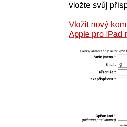
vložte svůj přís
Vložit nový kom
Apple pro iPad
Položky označené
*
je nutné vyplnit
Vaše jméno
*
:
Email :
Předmět
*
:
Text příspěvku
*
:
Opište kód
*
:
(ochrana proti spamu)
Jesli