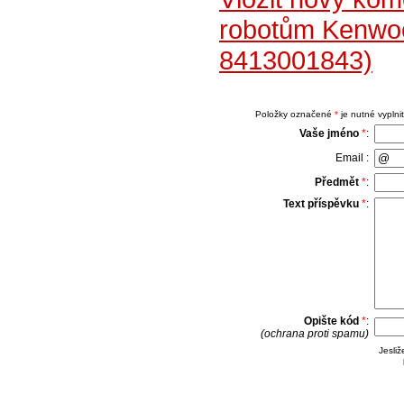
robotům Kenwoo
8413001843)
Položky označené
*
je nutné vyplnit
Vaše jméno
*
:
Email :
Předmět
*
:
Text příspěvku
*
:
Opište kód
*
:
(ochrana proti spamu)
Jesli