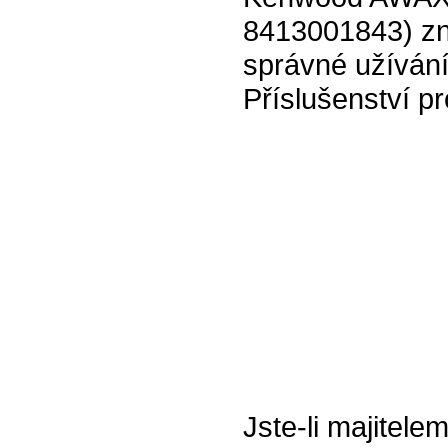
8413001843) zn
správné užívání
Příslušenství p
Jste-li majitele