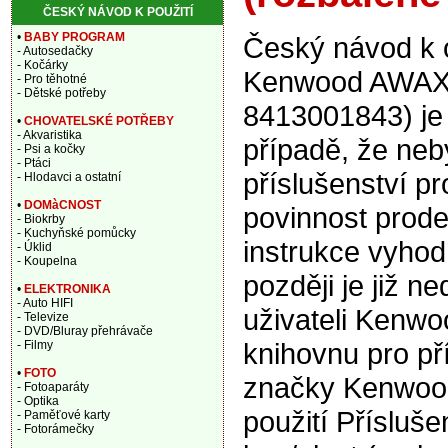
ČESKÝ NÁVOD K POUŽITÍ
•
BABY PROGRAM
Český návod k o
- Autosedačky
- Kočárky
Kenwood AWAX64
- Pro těhotné
- Dětské potřeby
8413001843) je
•
CHOVATELSKÉ POTŘEBY
- Akvaristika
případě, že ne
- Psi a kočky
- Ptáci
příslušenství pr
- Hlodavci a ostatní
•
DOMàCNOST
povinnost prode
- Biokrby
- Kuchyňské pomůcky
instrukce vyhod
- Úklid
- Koupelna
později je již n
•
ELEKTRONIKA
- Auto HIFI
uživateli Kenwo
- Televize
- DVD/Bluray přehrávače
knihovnu pro př
- Filmy
•
FOTO
značky Kenwood
- Fotoaparáty
- Optika
použití Příslu
- Paměťové karty
- Fotorámečky