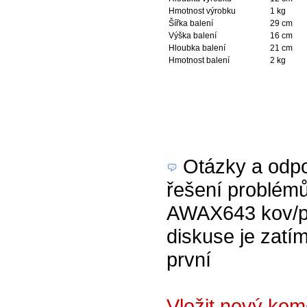
Hmotnost výrobku
1 kg
Šířka balení
29 cm
Výška balení
16 cm
Hloubka balení
21 cm
Hmotnost balení
2 kg
Otázky a odpov
řešení problém
AWAX643 kov/pl
diskuse je zatím
první
Vložit nový kom