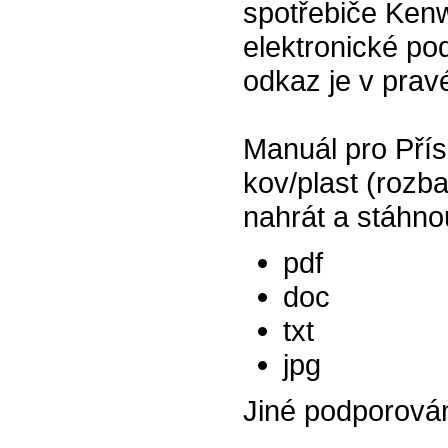
spotřebiče Kenw
elektronické pod
odkaz je v prav
Manuál pro Pří
kov/plast (rozb
nahrát a stáhno
pdf
doc
txt
jpg
Jiné podporová