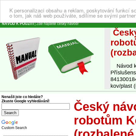
K personalizaci obsahu a reklam, poskytování funkcí s
o tom, jak náš web používáte, sdílíme se svými partner
NÁVOD K POUŽITÍ
| Zde najdete český návod!
Český
robot
(rozb
Návod k o
Příslušen
841300184
kov/plast 
Nenašli jste co hledáte?
Zkuste Google vyhledávání!
Český návo
robotům K
Custom Search
(rozbalené