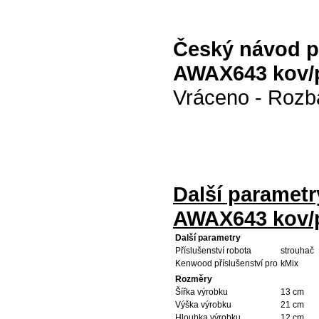
Český návod p
AWAX643 kov/p
Vráceno - Rozb
Další paramet
AWAX643 kov/p
Další parametry
Příslušenství robota
strouhač
Kenwood příslušenství pro
kMix
Rozměry
Šířka výrobku
13 cm
Výška výrobku
21 cm
Hloubka výrobku
12 cm