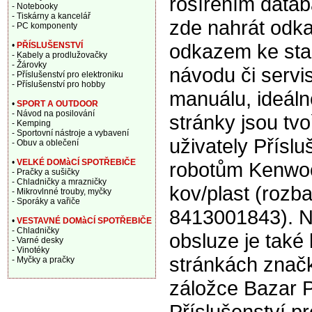
rošířením data
- Notebooky
- Tiskárny a kancelář
zde nahrát odka
- PC komponenty
odkazem ke sta
•
PŘÍSLUŠENSTVÍ
- Kabely a prodlužovačky
- Žárovky
návodu či servi
- Příslušenství pro elektroniku
- Příslušenství pro hobby
manuálu, ideáln
•
SPORT A OUTDOOR
- Návod na posilování
stránky jsou tv
- Kemping
- Sportovní nástroje a vybavení
uživately Příslu
- Obuv a oblečení
•
VELKÉ DOMàCÍ SPOTŘEBIČE
robotům Kenw
- Pračky a sušičky
- Chladničky a mrazničky
kov/plast (rozb
- Mikrovlnné trouby, myčky
- Sporáky a vařiče
8413001843). 
•
VESTAVNÉ DOMàCÍ SPOTŘEBIČE
- Chladničky
obsluze je také 
- Varné desky
- Vinotéky
stránkách znač
- Myčky a pračky
záložce Bazar P
Příslušenství p