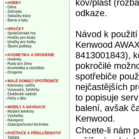
kov/plast (rozb
•
HOBBY
- Dílna
odkaze.
- Zahrada
- Sekačky trávy
- Barvy a laky
•
HRAČKY
Návod k použití
- Společenské hry
- Hračky pro kluky
Kenwood AWAX64
- Hračky pro holky
- Školní potřeby
8413001843), k
•
KOSMETIKA A DROGERIE
- Hodinky
pokročilé možno
- Rady pro ženy
- Kosmetika a celulitida
- Drogerie
spotřebiče použ
•
MALÉ DOMàCÍ SPOTŘEBIČE
nejčastějších p
- Kávovary, vařiče
- Vysavače, žehličky
- Elektrické nádobí
to popisuje ser
- Péče o tělo
balení, avšak ča
•
MOBILY A NAVIGACE
- Mobilní telefony
Kenwood.
- Vysílačky
- Navigace
- Zabezpečovací technika
Chcete-li nám 
•
POČÍTAČE A PŘÍSLUŠENSTVÍ
- Tablety