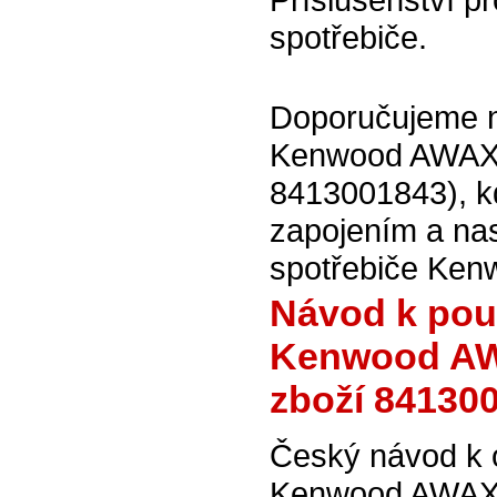
spotřebiče.
Doporučujeme na
Kenwood AWAX64
8413001843), kd
zapojením a na
spotřebiče Ken
Návod k použ
Kenwood AWA
zboží 84130
Český návod k o
Kenwood AWAX64