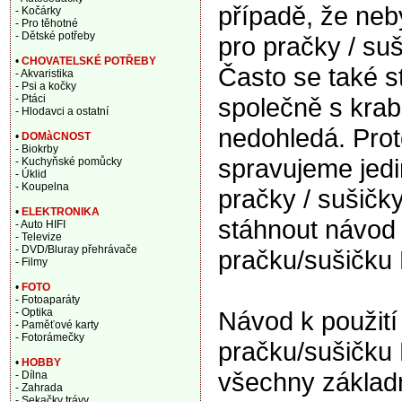
případě, že ne
- Kočárky
- Pro těhotné
- Dětské potřeby
pro pračky / suš
•
CHOVATELSKÉ POTŘEBY
Často se také s
- Akvaristika
- Psi a kočky
společně s krabi
- Ptáci
- Hlodavci a ostatní
nedohledá. Proto
•
DOMàCNOST
- Biokrby
spravujeme jedi
- Kuchyňské pomůcky
- Úklid
- Koupelna
pračky / sušičk
•
ELEKTRONIKA
stáhnout návod 
- Auto HIFI
- Televize
- DVD/Bluray přehrávače
pračku/sušičku
- Filmy
•
FOTO
- Fotoaparáty
Návod k použití 
- Optika
- Paměťové karty
- Fotorámečky
pračku/sušičku 
•
HOBBY
všechny základní
- Dílna
- Zahrada
- Sekačky trávy