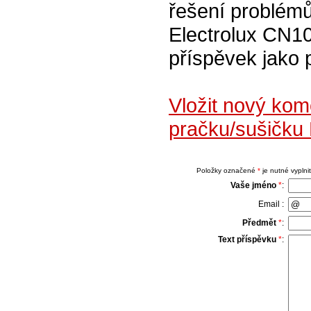
řešení problémů
Electrolux CN10
příspěvek jako 
Vložit nový kom
pračku/sušičku
Položky označené
*
je nutné vyplnit
Vaše jméno
*
:
Email :
Předmět
*
:
Text příspěvku
*
: