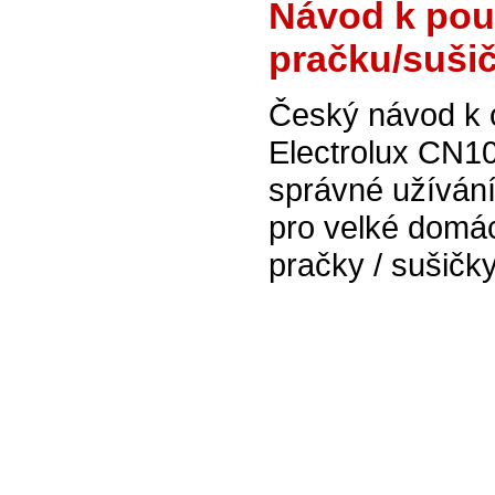
Návod k použ
pračku/suši
Český návod k o
Electrolux CN10
správné užívání
pro velké domác
pračky / sušičky