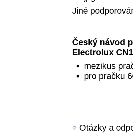
Jiné podporová
Český návod pr
Electrolux CN
mezikus prač
pro pračku 
Otázky a odpov