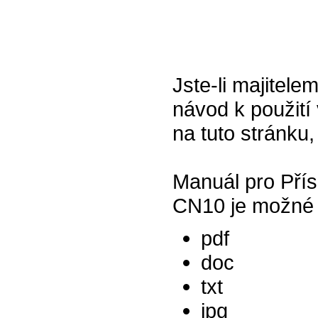
Jste-li majitele
návod k použití 
na tuto stránku,
Manuál pro Přís
CN10 je možné n
pdf
doc
txt
jpg