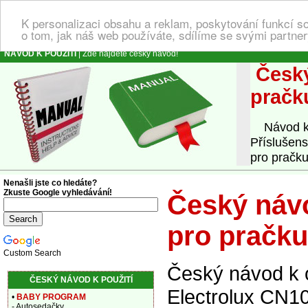
K personalizaci obsahu a reklam, poskytování funkcí s
o tom, jak náš web používáte, sdílíme se svými partner
NÁVOD K POUŽITÍ
| Zde najdete český návod!
Český
pračk
Návod k o
Příslušens
pro pračku
Nenašli jste co hledáte?
Zkuste Google vyhledávání!
Český návo
pro pračku
Custom Search
Český návod k o
ČESKÝ NÁVOD K POUŽITÍ
Electrolux CN10
•
BABY PROGRAM
- Autosedačky