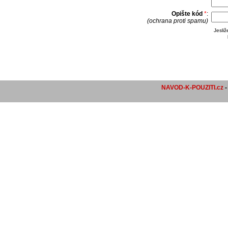
Opište kód
*
:
(ochrana proti spamu)
Jesli
NAVOD-K-POUZITI.cz
-