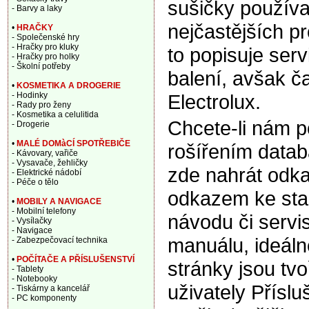
sušičky používa
- Barvy a laky
nejčastějších p
•
HRAČKY
- Společenské hry
- Hračky pro kluky
to popisuje ser
- Hračky pro holky
- Školní potřeby
balení, avšak ča
•
KOSMETIKA A DROGERIE
Electrolux.
- Hodinky
- Rady pro ženy
- Kosmetika a celulitida
Chcete-li nám 
- Drogerie
•
MALÉ DOMàCÍ SPOTŘEBIČE
rošířením data
- Kávovary, vařiče
- Vysavače, žehličky
zde nahrát odka
- Elektrické nádobí
- Péče o tělo
odkazem ke sta
•
MOBILY A NAVIGACE
- Mobilní telefony
návodu či servi
- Vysílačky
- Navigace
manuálu, ideáln
- Zabezpečovací technika
•
POČÍTAČE A PŘÍSLUŠENSTVÍ
stránky jsou tv
- Tablety
- Notebooky
uživately Příslu
- Tiskárny a kancelář
- PC komponenty