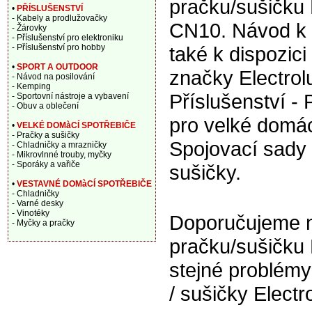
pračku/sušičku 
•
PŘÍSLUŠENSTVÍ
- Kabely a prodlužovačky
CN10. Návod k 
- Žárovky
- Příslušenství pro elektroniku
- Příslušenství pro hobby
také k dispozic
•
SPORT A OUTDOOR
značky Electrol
- Návod na posilování
- Kemping
Příslušenství - 
- Sportovní nástroje a vybavení
- Obuv a oblečení
pro velké domác
•
VELKÉ DOMàCÍ SPOTŘEBIČE
- Pračky a sušičky
Spojovací sady 
- Chladničky a mrazničky
- Mikrovlnné trouby, myčky
- Sporáky a vařiče
sušičky.
•
VESTAVNÉ DOMàCÍ SPOTŘEBIČE
- Chladničky
- Varné desky
- Vinotéky
Doporučujeme na
- Myčky a pračky
pračku/sušičku 
stejné problém
/ sušičky Electr