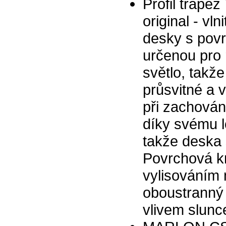
Profil trap
original - v
desky s povr
určenou pro 
světlo, takž
průsvitné a 
při zachován
díky svému l
takže deska 
Povrchová k
vylisováním 
oboustranný 
vlivem slunc