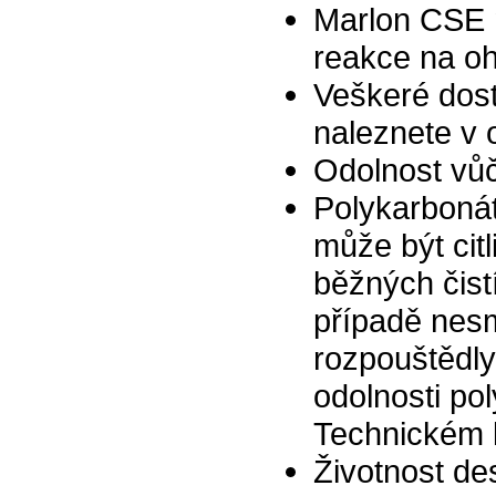
Marlon CSE 
reakce na oh
Veškeré dost
naleznete v o
Odolnost vůč
Polykarbonát
může být cit
běžných čist
případě nesm
rozpouštědly
odolnosti po
Technickém l
Životnost d