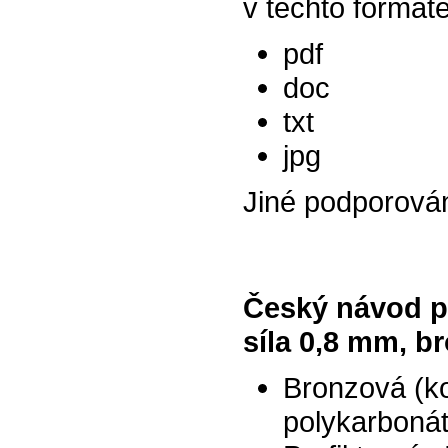
v těchto formát
pdf
doc
txt
jpg
Jiné podporová
Český návod pr
síla 0,8 mm, b
Bronzová (k
polykarbonát