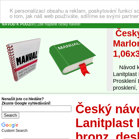
K personalizaci obsahu a reklam, poskytování funkcí s
o tom, jak náš web používáte, sdílíme se svými partner
NÁVOD K POUŽITÍ
| Zde najdete český návod!
Český
Marlo
1,06x
Návod k o
Lanitplast
Prosklení 
prosklení, 
Nenašli jste co hledáte?
Zkuste Google vyhledávání!
Český návo
Lanitplast
Custom Search
bronz, des