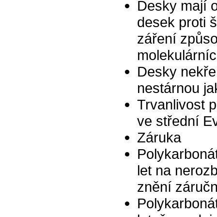
Desky mají ob
desek proti 
záření způso
molekulárníc
Desky nekřeh
nestárnou jak
Trvanlivost 
ve střední Ev
Záruka
Polykarboná
let na neroz
znění záruč
Polykarboná