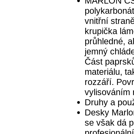
MARLON CSE 
polykarboná
vnitřní stra
krupička lám
průhledné, a
jemný chláde
Část paprsk
materiálu, t
rozzáří. Pov
vylisováním 
Druhy a použ
Desky Marlon
se však dá po
profesionáln