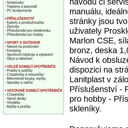
návodu či servi
- Notebooky
- Tiskárny a kancelář
manuálu, ideáln
- PC komponenty
stránky jsou tv
•
PŘÍSLUŠENSTVÍ
- Kabely a prodlužovačky
- Žárovky
uživately Proskl
- Příslušenství pro elektroniku
- Příslušenství pro hobby
Marlon CSE, síl
•
SPORT A OUTDOOR
- Návod na posilování
bronz, deska 1
- Kemping
- Sportovní nástroje a vybavení
Návod k obsluze
- Obuv a oblečení
•
VELKÉ DOMàCÍ SPOTŘEBIČE
dispozici na st
- Pračky a sušičky
- Chladničky a mrazničky
Lanitplast v zál
- Mikrovlnné trouby, myčky
- Sporáky a vařiče
Příslušenství - 
•
VESTAVNÉ DOMàCÍ SPOTŘEBIČE
- Chladničky
pro hobby - Pří
- Varné desky
- Vinotéky
skleníky.
- Myčky a pračky