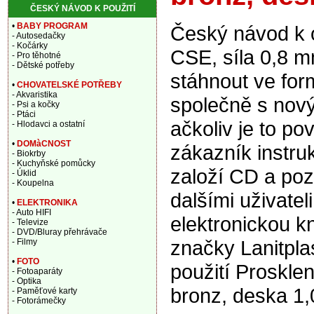
ČESKÝ NÁVOD K POUŽITÍ
•
BABY PROGRAM
Český návod k o
- Autosedačky
- Kočárky
CSE, síla 0,8 
- Pro těhotné
- Dětské potřeby
stáhnout ve for
•
CHOVATELSKÉ POTŘEBY
- Akvaristika
společně s nový
- Psi a kočky
- Ptáci
ačkoliv je to po
- Hlodavci a ostatní
•
DOMàCNOST
zákazník instru
- Biokrby
- Kuchyňské pomůcky
založí CD a pozd
- Úklid
- Koupelna
dalšími uživatel
•
ELEKTRONIKA
- Auto HIFI
elektronickou k
- Televize
- DVD/Bluray přehrávače
značky Lanitpla
- Filmy
•
FOTO
použití Proskle
- Fotoaparáty
- Optika
bronz, deska 1
- Paměťové karty
- Fotorámečky