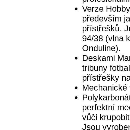
Verze Hobby 
především ja
přístřešků. J
94/38 (vlna k
Onduline).
Deskami Mar
tribuny fotb
přístřešky n
Mechanické v
Polykarboná
perfektní me
vůči krupobi
Jsou vyroben