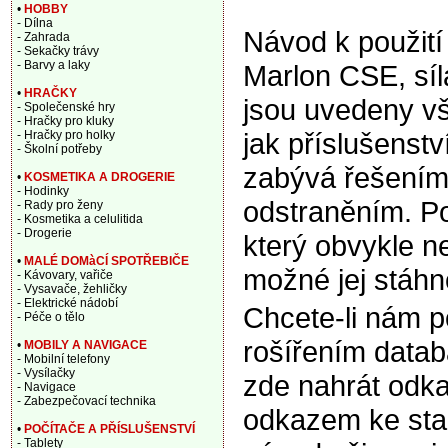
•
HOBBY
- Dílna
Návod k použití 
- Zahrada
- Sekačky trávy
- Barvy a laky
Marlon CSE, síl
•
HRAČKY
jsou uvedeny vš
- Společenské hry
- Hračky pro kluky
jak příslušenstv
- Hračky pro holky
- Školní potřeby
zabývá řešením 
•
KOSMETIKA A DROGERIE
- Hodinky
odstraněním. Po
- Rady pro ženy
- Kosmetika a celulitida
- Drogerie
který obvykle ne
•
MALÉ DOMàCÍ SPOTŘEBIČE
možné jej stáhno
- Kávovary, vařiče
- Vysavače, žehličky
- Elektrické nádobí
Chcete-li nám 
- Péče o tělo
rošířením data
•
MOBILY A NAVIGACE
- Mobilní telefony
- Vysílačky
zde nahrát odka
- Navigace
- Zabezpečovací technika
odkazem ke sta
•
POČÍTAČE A PŘÍSLUŠENSTVÍ
- Tablety