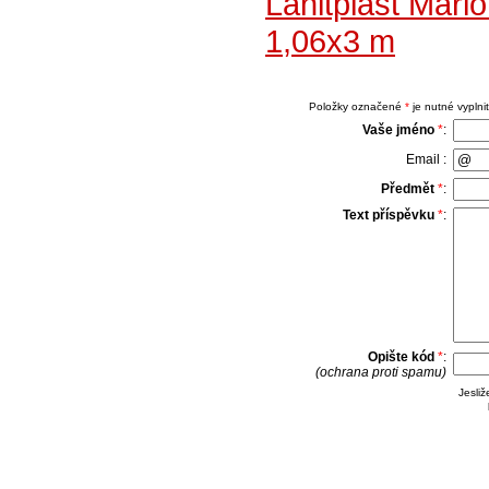
Lanitplast Marl
1,06x3 m
Položky označené
*
je nutné vyplnit
Vaše jméno
*
:
Email :
Předmět
*
:
Text příspěvku
*
:
Opište kód
*
:
(ochrana proti spamu)
Jesli