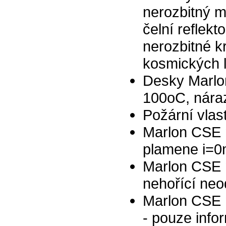
nerozbitný m
čelní reflekt
nerozbitné kr
kosmických l
Desky Marlon
100oC, nára
Požární vlas
Marlon CSE 
plamene i=
Marlon CSE 
nehořící ne
Marlon CSE 
- pouze infor