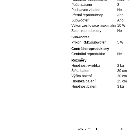
Počet pásem
2
Podstavec v balení
Ne
Přední reproduktory
Ano
Subwoofer
Ano
Výkon zesilovače maximální
10 W
Zadní reproduktory
Ne
Subwoofer
Příkon RMS/subwofer
5 W
Centrální reproduktory
Centrální reproduktor
Ne
Rozměry
Hmotnost výrobku
2 kg
Šířka balení
30 cm
Výška balení
20 cm
Hloubka balení
25 cm
Hmotnost balení
3 kg