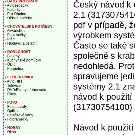
•
BABY PROGRAM
Český návod k 
- Autosedačky
- Kočárky
2.1 (317307541
- Pro těhotné
- Dětské potřeby
pdf v případě, 
•
CHOVATELSKÉ POTŘEBY
- Akvaristika
výrobkem systém
- Psi a kočky
- Ptáci
Často se také s
- Hlodavci a ostatní
•
DOMàCNOST
společně s krabi
- Biokrby
- Kuchyňské pomůcky
nedohledá. Prot
- Úklid
- Koupelna
spravujeme jedi
•
ELEKTRONIKA
- Auto HIFI
systémy 2.1 zn
- Televize
- DVD/Bluray přehrávače
návod k použit
- Filmy
•
FOTO
(31730754100) 
- Fotoaparáty
- Optika
- Paměťové karty
- Fotorámečky
Návod k použití
•
HOBBY
- Dílna