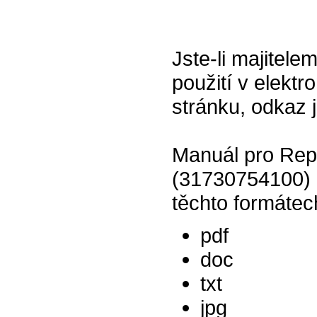
Jste-li majitel
použití v elektr
stránku, odkaz 
Manuál pro Rep
(31730754100) 
těchto formátec
pdf
doc
txt
jpg