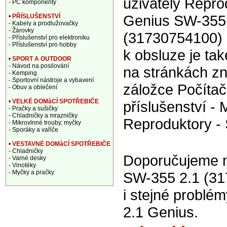
uživately Repro
- PC komponenty
Genius SW-355
•
PŘÍSLUŠENSTVÍ
- Kabely a prodlužovačky
- Žárovky
(31730754100) 
- Příslušenství pro elektroniku
- Příslušenství pro hobby
k obsluze je tak
•
SPORT A OUTDOOR
- Návod na posilování
na stránkách z
- Kemping
- Sportovní nástroje a vybavení
záložce Počítač
- Obuv a oblečení
•
VELKÉ DOMàCÍ SPOTŘEBIČE
příslušenství - 
- Pračky a sušičky
- Chladničky a mrazničky
Reproduktory - 
- Mikrovlnné trouby, myčky
- Sporáky a vařiče
•
VESTAVNÉ DOMàCÍ SPOTŘEBIČE
- Chladničky
Doporučujeme na
- Varné desky
- Vinotéky
- Myčky a pračky
SW-355 2.1 (31
i stejné probl
2.1 Genius.