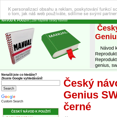
K personalizaci obsahu a reklam, poskytování funkcí s
o tom, jak náš web používáte, sdílíme se svými partner
NÁVOD K POUŽITÍ
| Zde najdete český návod!
Český
Geniu
Návod k o
Reprodukt
Reprodukt
genius, s
Nenašli jste co hledáte?
Zkuste Google vyhledávání!
Český návo
Genius SW-
Custom Search
černé
ČESKÝ NÁVOD K POUŽITÍ