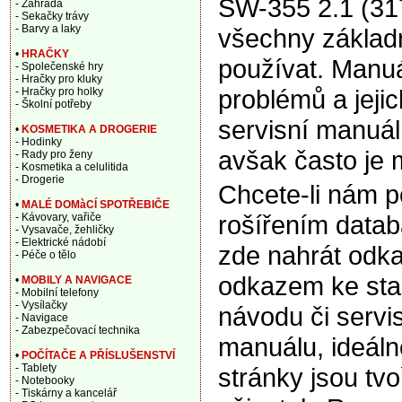
SW-355 2.1 (31
- Zahrada
- Sekačky trávy
- Barvy a laky
všechny základn
•
HRAČKY
používat. Manuá
- Společenské hry
- Hračky pro kluky
problémů a jeji
- Hračky pro holky
- Školní potřeby
servisní manuál,
•
KOSMETIKA A DROGERIE
- Hodinky
avšak často je 
- Rady pro ženy
- Kosmetika a celulitida
- Drogerie
Chcete-li nám 
•
MALÉ DOMàCÍ SPOTŘEBIČE
rošířením data
- Kávovary, vařiče
- Vysavače, žehličky
- Elektrické nádobí
zde nahrát odka
- Péče o tělo
odkazem ke sta
•
MOBILY A NAVIGACE
- Mobilní telefony
- Vysílačky
návodu či servi
- Navigace
- Zabezpečovací technika
manuálu, ideáln
•
POČÍTAČE A PŘÍSLUŠENSTVÍ
- Tablety
stránky jsou tv
- Notebooky
- Tiskárny a kancelář