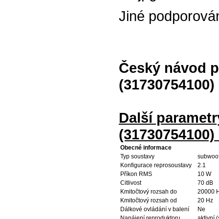
Jiné podporová
Český návod p
(31730754100)
Další paramet
(31730754100)
Obecné informace
Typ soustavy
subwoof
Konfigurace reprosoustavy
2.1
Příkon RMS
10 W
Citlivost
70 dB
Kmitočtový rozsah do
20000 
Kmitočtový rozsah od
20 Hz
Dálkové ovládání v balení
Ne
Napájení reproduktoru
aktivní 