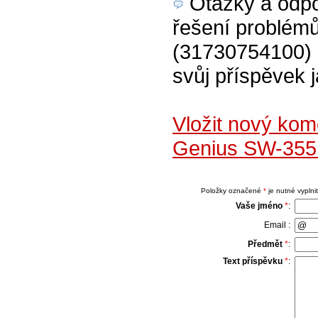
Otázky a odpov
řešení problém
(31730754100) č
svůj příspěvek 
Vložit nový ko
Genius SW-355 
Položky označené
*
je nutné vyplnit
Vaše jméno
*
:
Email :
Předmět
*
:
Text příspěvku
*
: