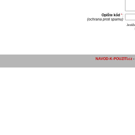
Opište kód
*
:
(ochrana proti spamu)
Jesli
NAVOD-K-POUZITI.cz
-