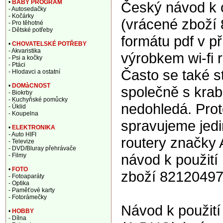
•
BABY PROGRAM
Český návod k 
- Autosedačky
- Kočárky
(vrácené zboží
- Pro těhotné
- Dětské potřeby
formátu pdf v p
•
CHOVATELSKÉ POTŘEBY
- Akvaristika
výrobkem wi-fi r
- Psi a kočky
- Ptáci
Často se také s
- Hlodavci a ostatní
•
DOMàCNOST
společně s krabi
- Biokrby
- Kuchyňské pomůcky
nedohledá. Proto
- Úklid
- Koupelna
spravujeme jedi
•
ELEKTRONIKA
- Auto HIFI
routery značky 
- Televize
- DVD/Bluray přehrávače
návod k použití
- Filmy
•
FOTO
zboží 82120497
- Fotoaparáty
- Optika
- Paměťové karty
- Fotorámečky
Návod k použití
•
HOBBY
- Dílna