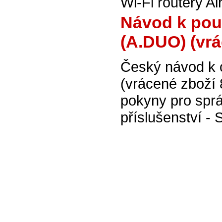
Wi-Fi routery Ai
Návod k použ
(A.DUO) (vr
Český návod k 
(vrácené zboží
pokyny pro sprá
příslušenství - 