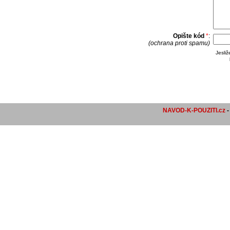
Opište kód
*
:
(ochrana proti spamu)
Jesli
NAVOD-K-POUZITI.cz
-