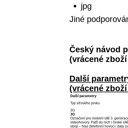
jpg
Jiné podporová
Český návod p
(vrácené zboží
Další paramet
(vrácené zboží
Další parametry
Typ síťového prvku
3G
3G
Označení pro mobilní sítě 3. generac
videohovory. Patří do nich i české s
obojí – hlas (telefonní hovor) i data 