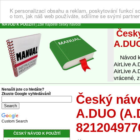
K personalizaci obsahu a reklam, poskytování funkcí s
o tom, jak náš web používáte, sdílíme se svými partner
NÁVOD K POUŽITÍ
| Zde najdete český návod!
Český
A.DUO
Návod k o
AirLive A
AirLive A.
vrácené, 
Nenašli jste co hledáte?
Zkuste Google vyhledávání!
Český návo
A.DUO (A.
Custom Search
821204977
ČESKÝ NÁVOD K POUŽITÍ