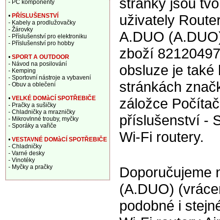
stránky jsou tv
- PC komponenty
uživately Router
•
PŘÍSLUŠENSTVÍ
- Kabely a prodlužovačky
- Žárovky
A.DUO (A.DUO)
- Příslušenství pro elektroniku
- Příslušenství pro hobby
zboží 82120497
•
SPORT A OUTDOOR
- Návod na posilování
obsluze je také 
- Kemping
- Sportovní nástroje a vybavení
stránkách značk
- Obuv a oblečení
•
VELKÉ DOMàCÍ SPOTŘEBIČE
záložce Počítač
- Pračky a sušičky
- Chladničky a mrazničky
příslušenství - 
- Mikrovlnné trouby, myčky
- Sporáky a vařiče
Wi-Fi routery.
•
VESTAVNÉ DOMàCÍ SPOTŘEBIČE
- Chladničky
- Varné desky
- Vinotéky
- Myčky a pračky
Doporučujeme na
(A.DUO) (vráce
podobné i stej