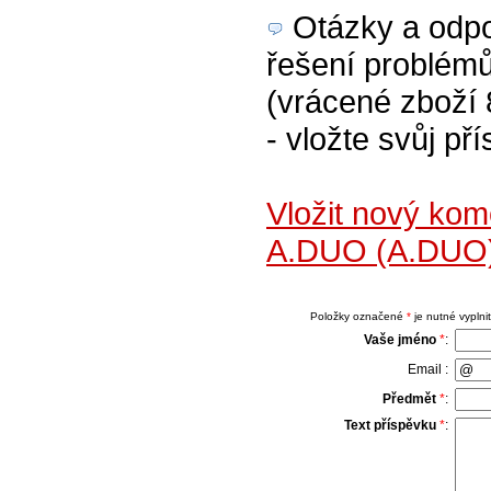
Otázky a odpov
řešení problém
(vrácené zboží 
- vložte svůj př
Vložit nový kom
A.DUO (A.DUO)
Položky označené
*
je nutné vyplnit
Vaše jméno
*
:
Email :
Předmět
*
:
Text příspěvku
*
: