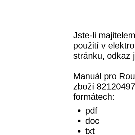
Jste-li majitele
použití v elektr
stránku, odkaz 
Manuál pro Rou
zboží 821204977
formátech:
pdf
doc
txt