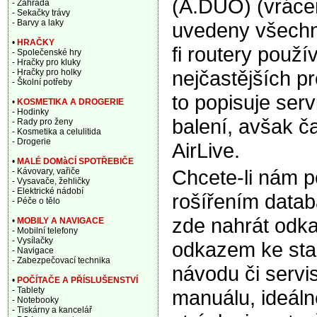
(A.DUO) (vráce
- Zahrada
- Sekačky trávy
- Barvy a laky
uvedeny všechny
•
HRAČKY
fi routery použ
- Společenské hry
- Hračky pro kluky
nejčastějších p
- Hračky pro holky
- Školní potřeby
to popisuje ser
•
KOSMETIKA A DROGERIE
- Hodinky
balení, avšak ča
- Rady pro ženy
- Kosmetika a celulitida
- Drogerie
AirLive.
•
MALÉ DOMàCÍ SPOTŘEBIČE
Chcete-li nám 
- Kávovary, vařiče
- Vysavače, žehličky
- Elektrické nádobí
rošířením data
- Péče o tělo
zde nahrát odka
•
MOBILY A NAVIGACE
- Mobilní telefony
- Vysílačky
odkazem ke sta
- Navigace
- Zabezpečovací technika
návodu či servi
•
POČÍTAČE A PŘÍSLUŠENSTVÍ
- Tablety
manuálu, ideáln
- Notebooky
- Tiskárny a kancelář