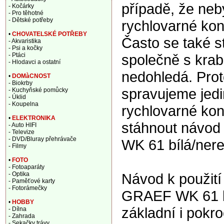
případě, že ne
- Kočárky
- Pro těhotné
- Dětské potřeby
rychlovarné konv
•
CHOVATELSKÉ POTŘEBY
Často se také s
- Akvaristika
- Psi a kočky
společně s krabi
- Ptáci
- Hlodavci a ostatní
nedohledá. Prot
•
DOMàCNOST
- Biokrby
spravujeme jedi
- Kuchyňské pomůcky
- Úklid
- Koupelna
rychlovarné ko
•
ELEKTRONIKA
stáhnout návod
- Auto HIFI
- Televize
- DVD/Bluray přehrávače
WK 61 bílá/ner
- Filmy
•
FOTO
- Fotoaparáty
Návod k použití
- Optika
- Paměťové karty
- Fotorámečky
GRAEF WK 61 bí
•
HOBBY
základní i pokr
- Dílna
- Zahrada
- Sekačky trávy