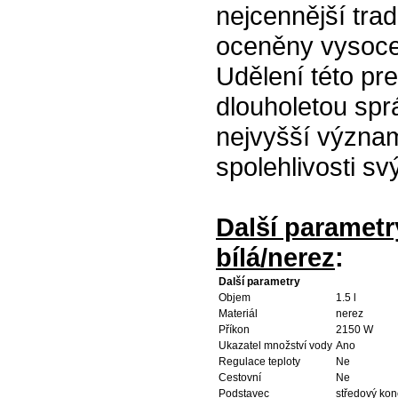
nejcennější tra
oceněny vysoce
Udělení této pr
dlouholetou sprá
nejvyšší význam
spolehlivosti sv
Další paramet
bílá/nerez
:
Další parametry
Objem
1.5 l
Materiál
nerez
Příkon
2150 W
Ukazatel množství vody
Ano
Regulace teploty
Ne
Cestovní
Ne
Podstavec
středový kon