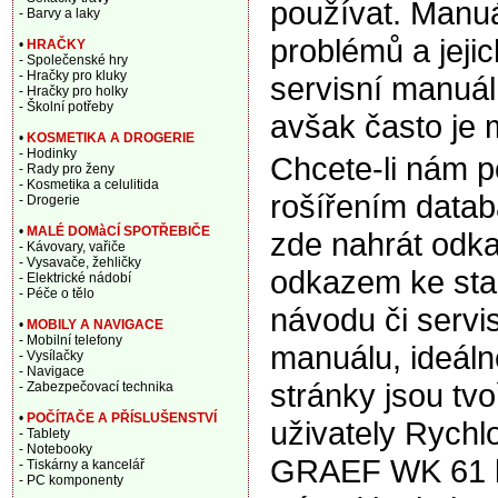
používat. Manuá
- Barvy a laky
problémů a jeji
•
HRAČKY
- Společenské hry
- Hračky pro kluky
servisní manuál,
- Hračky pro holky
- Školní potřeby
avšak často je 
•
KOSMETIKA A DROGERIE
- Hodinky
Chcete-li nám 
- Rady pro ženy
- Kosmetika a celulitida
rošířením data
- Drogerie
•
MALÉ DOMàCÍ SPOTŘEBIČE
zde nahrát odka
- Kávovary, vařiče
- Vysavače, žehličky
odkazem ke sta
- Elektrické nádobí
- Péče o tělo
návodu či servi
•
MOBILY A NAVIGACE
- Mobilní telefony
manuálu, ideáln
- Vysílačky
- Navigace
stránky jsou tv
- Zabezpečovací technika
•
POČÍTAČE A PŘÍSLUŠENSTVÍ
uživately Rychl
- Tablety
- Notebooky
GRAEF WK 61 b
- Tiskárny a kancelář
- PC komponenty