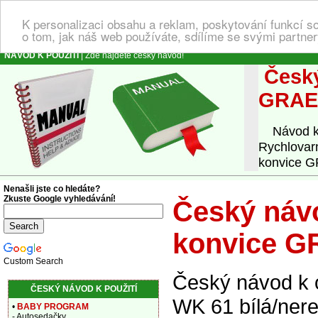
K personalizaci obsahu a reklam, poskytování funkcí s
o tom, jak náš web používáte, sdílíme se svými partner
NÁVOD K POUŽITÍ
| Zde najdete český návod!
Český
GRAEF
Návod k o
Rychlovar
konvice GR
Nenašli jste co hledáte?
Zkuste Google vyhledávání!
Český návo
konvice G
Custom Search
Český návod k 
ČESKÝ NÁVOD K POUŽITÍ
WK 61 bílá/nere
•
BABY PROGRAM
- Autosedačky