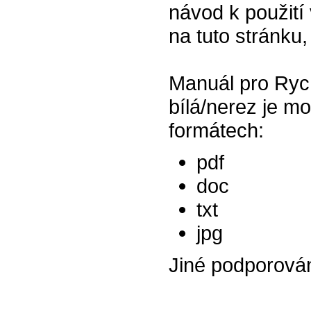
návod k použití 
na tuto stránku,
Manuál pro Ry
bílá/nerez je m
formátech:
pdf
doc
txt
jpg
Jiné podporová