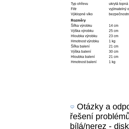
Typ ohřevu
ukrytá topná
Filtr
vyjímatelný 
Výklopné víko
bezpečnostn
Rozměry
Šířka výrobku
14 cm
Výška výrobku
25 cm
Hloubka výrobku
23 cm
Hmotnost výrobku
1 kg
Šířka balení
21 cm
Výška balení
30 cm
Hloubka balení
21 cm
Hmotnost balení
1 kg
Otázky a odpov
řešení problém
bílá/nerez - dis