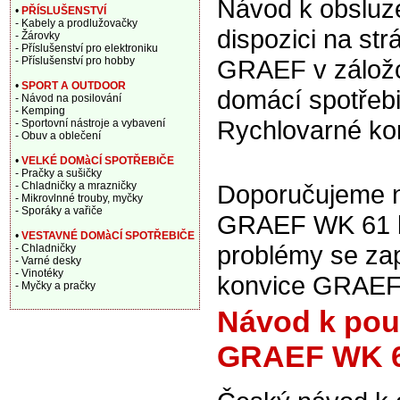
Návod k obsluze
•
PŘÍSLUŠENSTVÍ
- Kabely a prodlužovačky
dispozici na st
- Žárovky
- Příslušenství pro elektroniku
- Příslušenství pro hobby
GRAEF v zálož
•
SPORT A OUTDOOR
domácí spotřebi
- Návod na posilování
- Kemping
Rychlovarné ko
- Sportovní nástroje a vybavení
- Obuv a oblečení
•
VELKÉ DOMàCÍ SPOTŘEBIČE
- Pračky a sušičky
- Chladničky a mrazničky
Doporučujeme na
- Mikrovlnné trouby, myčky
- Sporáky a vařiče
GRAEF WK 61 bíl
•
VESTAVNÉ DOMàCÍ SPOTŘEBIČE
problémy se za
- Chladničky
- Varné desky
- Vinotéky
konvice GRAEF
- Myčky a pračky
Návod k pou
GRAEF WK 61