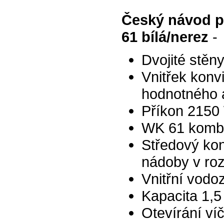
Český návod 
61 bílá/nerez
-
Dvojité stě
Vnitřek konvi
hodnotného 
Příkon 2150
WK 61 kombin
Středový kon
nádoby v ro
Vnitřní vodo
Kapacita 1,5 
Otevírání víč