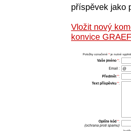
příspěvek jako 
Vložit nový ko
konvice GRAEF 
Položky označené
*
je nutné vyplnit
Vaše jméno
*
:
Email :
Předmět
*
:
Text příspěvku
*
:
Opište kód
*
:
(ochrana proti spamu)
Jesli