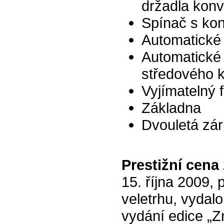
držadla konv
Spínač s kon
Automatické 
Automatické 
středového 
Vyjímatelný 
Základna
Dvouletá zá
Prestižní cen
15. října 2009, 
veletrhu, vydal
vydání edice „Z