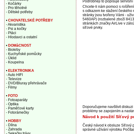
Podrobněji to popisuje servisní 
- Kočárky
Chcete-li nám pomoci s rošířen
- Pro těhotné
s odkazem ke stažení českého n
- Dětské potřeby
stránky jsou tvořeny Vámi - už
5460AP) (rozbalené zboží 84130
•
CHOVATELSKÉ POTŘEBY
stránkách značky AirLive v zálož
- Akvaristika
síťové prvky.
- Psi a kočky
- Ptáci
- Hlodavci a ostatní
•
DOMàCNOST
- Biokrby
- Kuchyňské pomůcky
- Úklid
- Koupelna
•
ELEKTRONIKA
- Auto HIFI
- Televize
- DVD/Bluray přehrávače
- Filmy
•
FOTO
- Fotoaparáty
- Optika
Doporučujeme navštívit diskuzi
- Paměťové karty
problémy se zapojením a nastav
- Fotorámečky
Návod k použití Síťový 
•
HOBBY
- Dílna
Český návod k obsluze Síťový 
- Zahrada
správné užívání výrobku Počítače
- Sekačky trávy