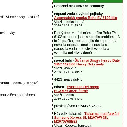
Poslední diskutované produkty
:
napustí vodu a vyhodí pojistky
-
í - Síťové prvky - Ostatní
Automatická pračka Beko EV 6102 bílá
Vložil: Lenka Hrubá
2026-01-28 21:45:02
ťové prvky
Dobrý den, v práci mám pračku Beko EV
6102 bílo dnes jsem s ní měla problém !!! A
to že pračku jsem zapojila do el proudu a
navolila program pračka spustila a
napustila vodu a po chvíli vypnula a
vyhodila pojistky v domě . ...
navod babi
-
Šicí stroj Singer Heavy Duty
SMC 4423/00 Heavy Duty šedý
Vložil: eva kuř
2026-01-21 14:40:27
4423 heavy duty...
 stránku, odkaz je v pravé
návod
-
Espresso DeLonghi
ECAM25.462B černé
ut v těchto formátech:
Vložil: Lenka
2026-01-20 09:44:45
prosím návod ECAM 25.462.B...
Návod k tiskárně
-
Tiskárna multifunkční
Samsung Xpress SL-M2070W (SL-
M2070W/SEE)
Vložil: Rebeka Tomková