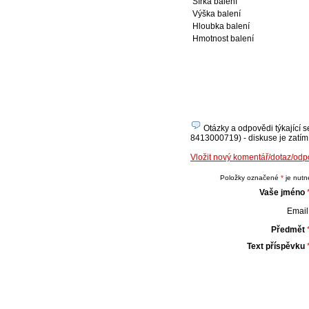
Šířka balení
Výška balení
Hloubka balení
Hmotnost balení
Otázky a odpovědi týkající 
8413000719) - diskuse je zatím 
Vložit nový komentář/dotaz/od
Položky označené
*
je nutné
Vaše jméno
Email 
Předmět
Text příspěvku