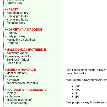
- Barvy a laky
•
HRAČKY
- Společenské hry
- Hračky pro kluky
- Hračky pro holky
- Školní potřeby
•
KOSMETIKA A DROGERIE
- Hodinky
- Rady pro ženy
- Kosmetika a celulitida
- Drogerie
•
MALÉ DOMàCÍ SPOTŘEBIČE
- Kávovary, vařiče
- Vysavače, žehličky
- Elektrické nádobí
- Péče o tělo
•
MOBILY A NAVIGACE
Jste-li majitelem ostatní síťové
- Mobilní telefony
části obrazovky.
- Vysílačky
- Navigace
Manuál pro Síťový prvek AirLi
- Zabezpečovací technika
pdf
doc
•
POČÍTAČE A PŘÍSLUŠENSTVÍ
txt
- Tablety
jpg
- Notebooky
- Tiskárny a kancelář
Jiné podporovány bohužel nejs
- PC komponenty