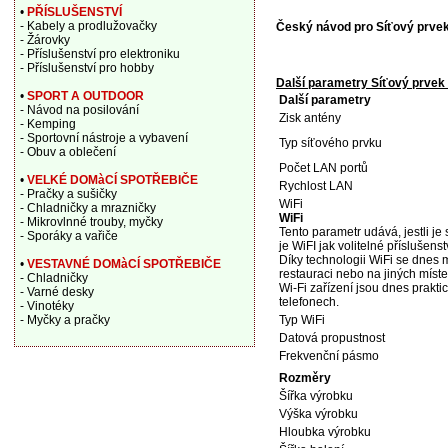
•
PŘÍSLUŠENSTVÍ
- Kabely a prodlužovačky
Český návod pro Síťový prve
- Žárovky
- Příslušenství pro elektroniku
- Příslušenství pro hobby
Další parametry Síťový prvek
•
SPORT A OUTDOOR
Další parametry
- Návod na posilování
Zisk antény
- Kemping
- Sportovní nástroje a vybavení
Typ síťového prvku
- Obuv a oblečení
Počet LAN portů
•
VELKÉ DOMàCÍ SPOTŘEBIČE
Rychlost LAN
- Pračky a sušičky
WiFi
- Chladničky a mrazničky
WiFi
- Mikrovlnné trouby, myčky
Tento parametr udává, jestli je 
- Sporáky a vařiče
je WiFI jak volitelné příslušenst
Díky technologii WiFi se dnes m
•
VESTAVNÉ DOMàCÍ SPOTŘEBIČE
restauraci nebo na jiných míste
- Chladničky
Wi-Fi zařízení jsou dnes prakti
- Varné desky
telefonech.
- Vinotéky
- Myčky a pračky
Typ WiFi
Datová propustnost
Frekvenční pásmo
Rozměry
Šířka výrobku
Výška výrobku
Hloubka výrobku