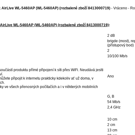
k AirLive WL-5460AP (WL-5460AP) (rozbalené zboží 8413000719)
- Vráceno - R
 AirLive WL-5460AP (WL-5460AP) (rozbalené zboží 8413000719)
:
2 dB
brigde (most), re
(přístupový bod)
2
10/100 Mb/s
součástí produktu přímé připojení k síti přes WiFi. Neudává jeslti
ví.
Ano
ůžete připojit k internetu prakticky kdekoliv ať už doma, v
ch.
cky ve všech přenosných počítačích a i v některých mobilních
G, B
54 Mb/s
2,4 GHz
10 cm
2 cm
13 cm