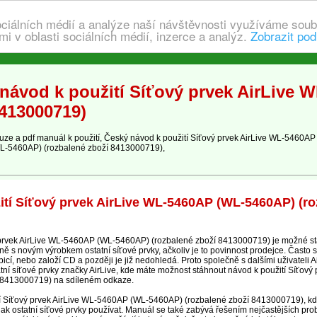
ociálních médií a analýze naší návštěvnosti využíváme soub
i v oblasti sociálních médií, inzerce a analýz.
Zobrazit pod
návod k použití Síťový prvek AirLive 
8413000719)
e a pdf manuál k použití, Český návod k použití Síťový prvek AirLive WL-5460AP
-5460AP) (rozbalené zboží 8413000719),
ití Síťový prvek AirLive WL-5460AP (WL-5460AP) (ro
prvek AirLive WL-5460AP (WL-5460AP) (rozbalené zboží 8413000719) je možné stá
ě s novým výrobkem ostatní síťové prvky, ačkoliv je to povinnost prodejce. Často s
bicí, nebo založí CD a později je již nedohledá. Proto společně s dalšími uživateli
atní síťové prvky značky AirLive, kde máte možnost stáhnout návod k použití Síťov
 8413000719) na sdíleném odkaze.
kcí Síťový prvek AirLive WL-5460AP (WL-5460AP) (rozbalené zboží 8413000719), k
 jak ostatní síťové prvky používat. Manuál se také zabývá řešením nejčastějších pro