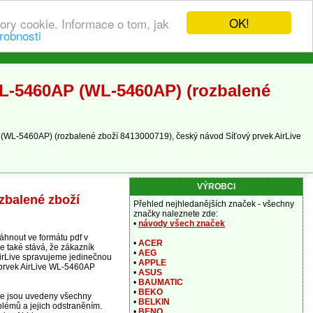
OK!
ory cookie. Informace o tom, jak
robnosti
WL-5460AP (WL-5460AP) (rozbalené
 (WL-5460AP) (rozbalené zboží 8413000719), český návod Síťový prvek AirLive
VÝROBCI
zbalené zboží
Přehled nejhledanějších značek - všechny
značky naleznete zde:
•
návody všech značek
hnout ve formátu pdf v
•
ACER
e také stává, že zákazník
•
AEG
 AirLive spravujeme jedinečnou
•
APPLE
ý prvek AirLive WL-5460AP
•
ASUS
•
BAUMATIC
•
BEKO
de jsou uvedeny všechny
•
BELKIN
blémů a jejich odstraněním.
•
BENQ