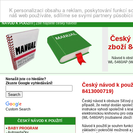
K personalizaci obsahu a reklam, poskytování funkcí s
náš web používáte, sdílíme se svými partnery působícím
NÁVOD K POUŽITÍ
| Zde najdete český návod!
Český 
zboží 
Návod k obsluz
WL-5460AP (WL
Nenašli jste co hledáte?
Zkuste Google vyhledávání!
Český návod k použ
8413000719)
Český návod k obsluze Síťový 
případě, že nebyl dodán společn
instrukce vyhodí společně s kra
Custom Search
elektronickou knihovnu pro ost
(WL-5460AP) (rozbalené zboží
ČESKÝ NÁVOD K POUŽITÍ
Návod k použití je souhrn fun
•
BABY PROGRAM
základní i pokročilé možnosti a
- Autosedačky