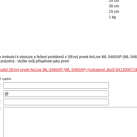
20 cm
30 cm
15 cm
1 kg
se instrukcí k obsluze a řešení problémů s Síťový prvek AirLive WL-5460AP (WL-54
prázdná - vložte svůj příspěvek jako první
pověď Síťový prvek AirLive WL-5460AP (WL-5460AP) (rozbalené zboží 8413000719
 vyplnit.
*
:
:
*
:
*
: