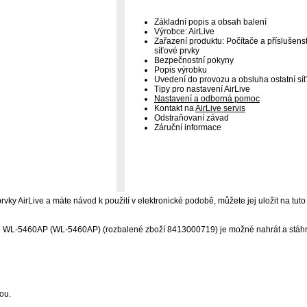
Základní popis a obsah balení
Výrobce: AirLive
Zařazení produktu: Počítače a příslušenstv
síťové prvky
Bezpečnostní pokyny
Popis výrobku
Uvedení do provozu a obsluha ostatní sí
Tipy pro nastavení AirLive
Nastavení a odborná pomoc
Kontakt na
AirLive servis
Odstraňovaní závad
Záruční informace
 prvky AirLive a máte návod k použití v elektronické podobě, můžete jej uložit na tuto
ve WL-5460AP (WL-5460AP) (rozbalené zboží 8413000719) je možné nahrát a stáhno
ou.