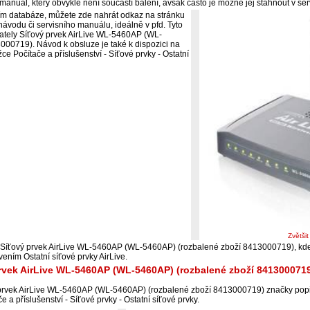
manuál, který obvykle není součástí balení, avšak často je možné jej stáhnout v serv
ím databáze, můžete zde nahrát odkaz na stránku
ávodu či servisního manuálu, ideálně v pfd. Tyto
ivately Síťový prvek AirLive WL-5460AP (WL-
00719). Návod k obsluze je také k dispozici na
ce Počítače a příslušenství - Síťové prvky - Ostatní
Zvětši
 Síťový prvek AirLive WL-5460AP (WL-5460AP) (rozbalené zboží 8413000719), kde 
ením Ostatní síťové prvky AirLive.
prvek AirLive WL-5460AP (WL-5460AP) (rozbalené zboží 841300071
prvek AirLive WL-5460AP (WL-5460AP) (rozbalené zboží 8413000719) značky popi
 a příslušenství - Síťové prvky - Ostatní síťové prvky.