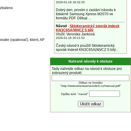
2026-01-18 18:32:20
ozbaleno
Dobrý den, prosím o zaslání návodu k
tiskárně Samsung Xpress M2070 ve
formátu PDF. Děkuji ...
Návod
-
Sklokeramický sporák Indesit
KN3C65A(W)/CZ S bílý
Vložil: Veronika Janková
2026-01-16 20:21:52
peater (opakovač), klient, AP
Český návod k použití Sklokeramický
sporák Indesit KN3C65A(W)/CZ S bílý...
Nahrané návody k obsluze
Tady nahrejte odkaz na návod k obsluze pro
zobrazený produkt:
Odkaz ve formátu
"http://www.strankasnavodem.cz/manual.pdf"
Opište kód: "navod"