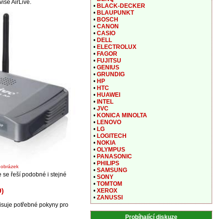
ise AirLive.
•
BLACK-DECKER
•
BLAUPUNKT
•
BOSCH
•
CANON
•
CASIO
•
DELL
•
ELECTROLUX
•
FAGOR
•
FUJITSU
•
GENIUS
•
GRUNDIG
•
HP
•
HTC
•
HUAWEI
•
INTEL
•
JVC
•
KONICA MINOLTA
•
LENOVO
•
LG
•
LOGITECH
•
NOKIA
•
OLYMPUS
•
PANASONIC
•
PHILIPS
t obrázek
•
SAMSUNG
se řeší podobné i stejné
•
SONY
•
TOMTOM
9)
•
XEROX
•
ZANUSSI
suje potřebné pokyny pro
Probíhající diskuze