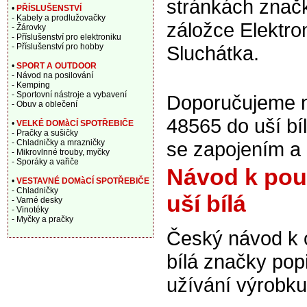
stránkách znač
•
PŘÍSLUŠENSTVÍ
- Kabely a prodlužovačky
záložce Elektron
- Žárovky
- Příslušenství pro elektroniku
- Příslušenství pro hobby
Sluchátka.
•
SPORT A OUTDOOR
- Návod na posilování
- Kemping
- Sportovní nástroje a vybavení
Doporučujeme na
- Obuv a oblečení
48565 do uší bí
•
VELKÉ DOMàCÍ SPOTŘEBIČE
- Pračky a sušičky
- Chladničky a mrazničky
se zapojením a
- Mikrovlnné trouby, myčky
- Sporáky a vařiče
Návod k použ
•
VESTAVNÉ DOMàCÍ SPOTŘEBIČE
- Chladničky
uší bílá
- Varné desky
- Vinotéky
- Myčky a pračky
Český návod k 
bílá značky pop
užívání výrobku