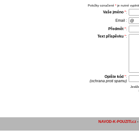
Položky označené
*
je nutné vyplnit
Vaše jméno
*
:
Email :
Předmět
*
:
Text příspěvku
*
:
Opište kód
*
:
(ochrana proti spamu)
Jesli
NAVOD-K-POUZITI.cz
-