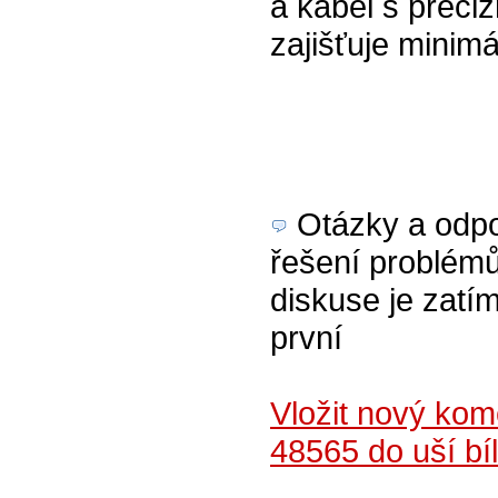
a kabel s preci
zajišťuje minimá
Otázky a odpov
řešení problémů
diskuse je zatím
první
Vložit nový ko
48565 do uší bí