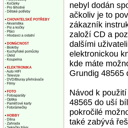
nebyl dodán sp
- Kočárky
- Pro těhotné
- Dětské potřeby
ačkoliv je to po
•
CHOVATELSKÉ POTŘEBY
zákazník instru
- Akvaristika
- Psi a kočky
založí CD a pozd
- Ptáci
- Hlodavci a ostatní
dalšími uživate
•
DOMàCNOST
- Biokrby
elektronickou k
- Kuchyňské pomůcky
- Úklid
- Koupelna
kde máte možnos
•
ELEKTRONIKA
Grundig 48565 d
- Auto HIFI
- Televize
- DVD/Bluray přehrávače
- Filmy
Návod k použití
•
FOTO
- Fotoaparáty
48565 do uší bí
- Optika
- Paměťové karty
- Fotorámečky
pokročilé možno
•
HOBBY
také zabývá řeš
- Dílna
- Zahrada
- Sekačky trávy