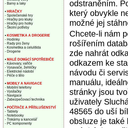
odstraněním. Po
- Barvy a laky
který obvykle ne
•
HRAČKY
- Společenské hry
- Hračky pro kluky
možné jej stáhn
- Hračky pro holky
- Školní potřeby
Chcete-li nám 
•
KOSMETIKA A DROGERIE
- Hodinky
rošířením data
- Rady pro ženy
- Kosmetika a celulitida
zde nahrát odka
- Drogerie
•
MALÉ DOMàCÍ SPOTŘEBIČE
odkazem ke sta
- Kávovary, vařiče
- Vysavače, žehličky
návodu či servi
- Elektrické nádobí
- Péče o tělo
manuálu, ideáln
•
MOBILY A NAVIGACE
- Mobilní telefony
stránky jsou tv
- Vysílačky
- Navigace
uživately Sluch
- Zabezpečovací technika
•
POČÍTAČE A PŘÍSLUŠENSTVÍ
48565 do uší bí
- Tablety
- Notebooky
obsluze je také 
- Tiskárny a kancelář
- PC komponenty