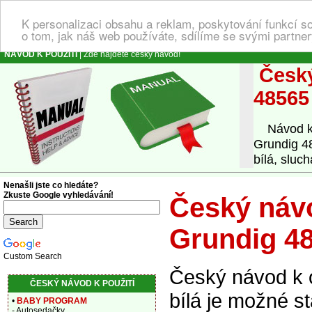
K personalizaci obsahu a reklam, poskytování funkcí s
o tom, jak náš web používáte, sdílíme se svými partner
NÁVOD K POUŽITÍ
| Zde najdete český návod!
Český
48565 
Návod k o
Grundig 48
bílá, sluch
Nenašli jste co hledáte?
Zkuste Google vyhledávání!
Český návo
Grundig 48
Custom Search
Český návod k 
ČESKÝ NÁVOD K POUŽITÍ
bílá je možné s
•
BABY PROGRAM
- Autosedačky